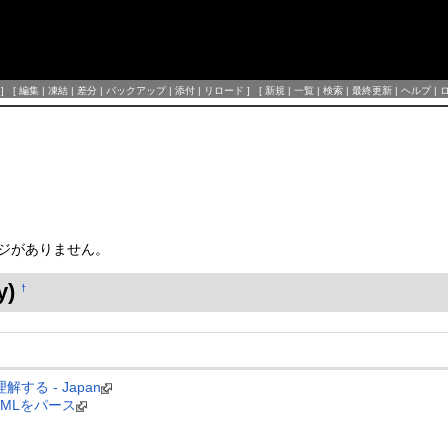
] [
編集
|
凍結
|
差分
|
バックアップ
|
添付
|
リロード
] [
新規
|
一覧
|
検索
|
最終更新
|
ヘルプ
|
のページがありません。
y)
†
解する - Japan
いてXMLをパース