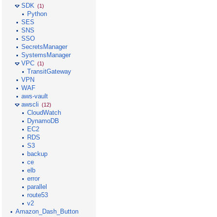
SDK
(1)
Python
SES
SNS
SSO
SecretsManager
SystemsManager
VPC
(1)
TransitGateway
VPN
WAF
aws-vault
awscli
(12)
CloudWatch
DynamoDB
EC2
RDS
S3
backup
ce
elb
error
parallel
route53
v2
Amazon_Dash_Button