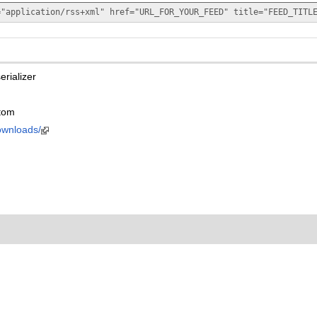
="application/rss+xml" href="URL_FOR_YOUR_FEED" title="FEED_TITL
rializer
tom
downloads/