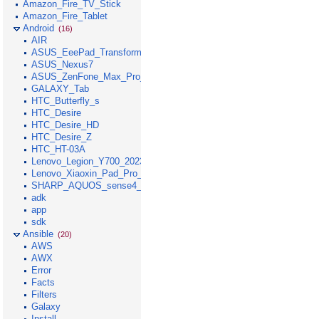
Amazon_Fire_TV_Stick
Amazon_Fire_Tablet
Android
(16)
AIR
ASUS_EeePad_Transformer
ASUS_Nexus7
ASUS_ZenFone_Max_Pro_M1
GALAXY_Tab
HTC_Butterfly_s
HTC_Desire
HTC_Desire_HD
HTC_Desire_Z
HTC_HT-03A
Lenovo_Legion_Y700_2023
Lenovo_Xiaoxin_Pad_Pro_GT_2025
SHARP_AQUOS_sense4_lite
adk
app
sdk
Ansible
(20)
AWS
AWX
Error
Facts
Filters
Galaxy
Install