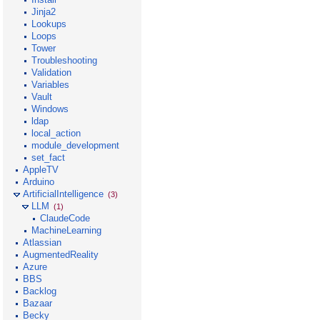
Jinja2
Lookups
Loops
Tower
Troubleshooting
Validation
Variables
Vault
Windows
ldap
local_action
module_development
set_fact
AppleTV
Arduino
ArtificialIntelligence
(3)
LLM
(1)
ClaudeCode
MachineLearning
Atlassian
AugmentedReality
Azure
BBS
Backlog
Bazaar
Becky