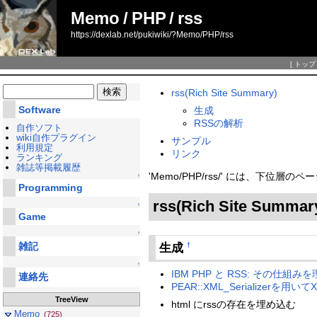
Memo
/
PHP
/
rss
https://dexlab.net/pukiwiki/?Memo/PHP/rss
[
トップ
rss(Rich Site Summary)
Software
生成
RSSの解析
自作ソフト
wiki自作プラグイン
サンプル
利用規定
リンク
ランキング
雑誌等掲載履歴
'Memo/PHP/rss/' には、下位層
↑
Programming
rss(Rich Site Summar
↑
Game
↑
雑記
生成
†
↑
IBM PHP と RSS: その仕組みを理
連絡先
PEAR::XML_Serializerを用
TreeView
html にrssの存在を埋め込む
Memo
(725)