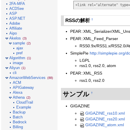
2FA-MFA
<link rel="alternate" type
ACDSee
ASP
ASP.NET
RSSの解析
†
Adobe
Affiliate
PEAR::XML_Serializer/XML_Unse
Aipo
Akelos
PEAR::XML_Feed_Parser
(3)
sample
(2)
RSS0.9x/RSS1.x/RSS2.0/A
ajax
SimplePie
http://simplepie.org/
pref
Algorithm
(1)
LGPL
image
rss1.0, rss2.0, atom
Aliyun
(1)
cli
PEAR::XML_RSS
AmazonWebServices
(88)
rss1.0, rss2.0
ACM
APIGateway
Alexa
サンプル
†
Athena
(2)
CloudTrail
GIGAZINE
Example
Backup
GIGAZINE_rss10.xml
Batch
GIGAZINE_rss20.xml
Bedrock
GIGAZINE_atom.xml
Billing