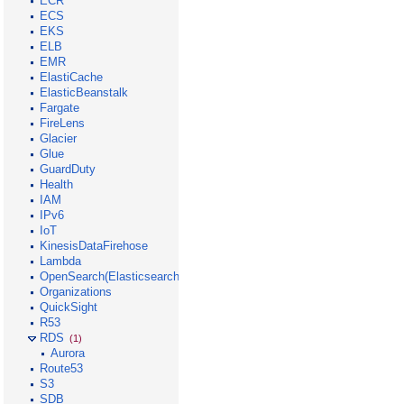
ECR
ECS
EKS
ELB
EMR
ElastiCache
ElasticBeanstalk
Fargate
FireLens
Glacier
Glue
GuardDuty
Health
IAM
IPv6
IoT
KinesisDataFirehose
Lambda
OpenSearch(Elasticsearch)
Organizations
QuickSight
R53
RDS
(1)
Aurora
Route53
S3
SDB