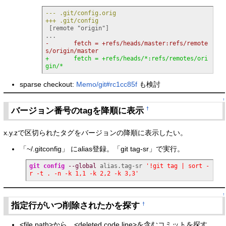
--- .git/config.orig
+++ .git/config
[
remote "origin"
]
-       fetch = +refs/heads/master:refs/remote
s/origin/master
+       fetch = +refs/heads/*:refs/remotes/ori
gin/*
sparse checkout:
Memo/git#rc1cc85f
も検討
↑
バージョン番号のtagを降順に表示
†
x.y.zで区切られたタグをバージョンの降順に表示したい。
「~/.gitconfig」 にalias登録。「git tag-sr」で実行。
git config
--global
 alias.tag-sr 
'!git tag | sort -
r -t . -n -k 1,1 -k 2,2 -k 3,3'
↑
指定行がいつ削除されたかを探す
†
<file path>から、<deleted code line>を含むコミットを探す