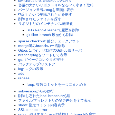
switch/restore: checkoutの代わり
容量の大きいリポジトリをなるべく小さく取得
バージョン番号のtagを降順に表示
指定行がいつ削除されたかを探す
削除されたファイルを探す
リポジトリのメンテナンス/軽量化
BFG Repo-Cleanerで履歴を削除
git filter-branch 履歴から削除
sparse checkout: 部分チェックアウト
merge済みbranchの一括削除
Gitea: 1バイナリ動作のGitHub風サーバ
branchやtagをソートして表示
gc: ガベージコレクタの実行
バックアップ/リストア
log: ログの表示
add:
rebase:
fixup: 複数コミットを一つにまとめる
subversionからの移行
削除し忘れたlocal branchの処理
ファイル/ディレクトリの変更差分を全て表示
show: 指定コミット内容表示
SSL connect error
reflog: やりすぎたresetや削除したbranchを戻す