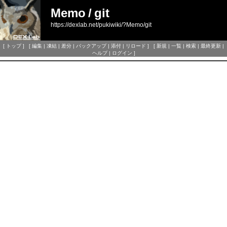
Memo
/
git
https://dexlab.net/pukiwiki/?Memo/git
[
トップ
] [
編集
|
凍結
|
差分
|
バックアップ
|
添付
|
リロード
] [
新規
|
一覧
|
検索
|
最終更新
|
ヘルプ
|
ログイン
]