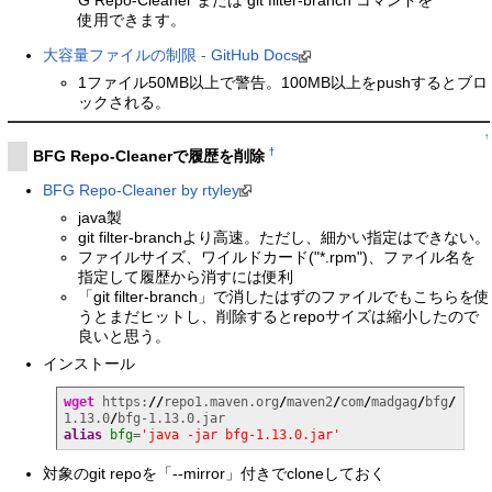
使用できます。
大容量ファイルの制限 - GitHub Docs
1ファイル50MB以上で警告。100MB以上をpushするとブロ
ックされる。
↑
†
BFG Repo-Cleanerで履歴を削除
BFG Repo-Cleaner by rtyley
java製
git filter-branchより高速。ただし、細かい指定はできない。
ファイルサイズ、ワイルドカード("*.rpm")、ファイル名を
指定して履歴から消すには便利
「git filter-branch」で消したはずのファイルでもこちらを使
うとまだヒットし、削除するとrepoサイズは縮小したので
良いと思う。
インストール
wget
 https:
//
repo1.maven.org
/
maven2
/
com
/
madgag
/
bfg
/
1.13.0
/
alias
bfg
=
'java -jar bfg-1.13.0.jar'
対象のgit repoを「--mirror」付きでcloneしておく