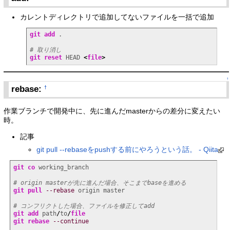
カレントディレクトリで追加してないファイルを一括で追加
git add
 .

# 取り消し
git reset
 HEAD 
<
file
>
↑
rebase:
†
作業ブランチで開発中に、先に進んだmasterからの差分に変えたい
時。
記事
git pull --rebaseをpushする前にやろうという話。 - Qiita
git
co
 working_branch

# origin masterが先に進んだ場合、そこまでbaseを進める
git pull
--rebase
 origin master

# コンフリクトした場合、ファイルを修正してadd
git add
 path
/
to
/
file
git rebase
--continue