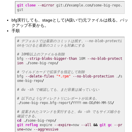
git clone
--mirror
 git:
//
example.com
/
some-big-repo.
git
bfg実行しても、stageとして(A扱いで)元ファイルは残る。バッ
クアップ不要かも。
手順
# デフォルトでは最新のコミットは残す。--no-blob-protecti
onをつけると最新のコミットも対象にする
# 10MB以上のファイルを削除
bfg 
--strip-blobs-bigger-than
 10M 
--no-blob-protect
ion
 .
/
some-big-repo
/
# ワイルドカードで拡張子を指定して削除
bfg 
--delete-files
"*.rpm"
--no-blob-protection
 .
/
s
ome-big-repo
/
# du -sh で確認しても、まだ容量は減っていない
# 以下のようなディレクトリにレポートが出来る。
.
/
some-big-repo.bfg-report
/
YYYY-mm-DD
/
HH-MM-SS
/
# 提案されたコマンドを実行すると、du -sh でもサイズ縮小を
確認できる。
cd
 .
/
some-big-repo
/
git reflog
 expire 
--expire
=now 
--all
&&
git gc
--pr
une
=now 
--aggressive