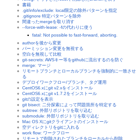
書籍
.git/info/exclude: local限定の除外パターンを指定
.gitignore 特定パターンを除外
間違ったmergeを取り消す
--force-with-lease: -fの代わりに使う
fatal: Not possible to fast-forward, aborting.
authorを後から変更
パーミッション変更を無視する
空白を無視して比較
git-secrets: AWSキー等をgithubに流出するのを防ぐ
merge: マージ
リモートブランチとローカルブランチを強制的に一致させ
る
デプロイワークフロー/ブランチ、タグ運用
CentOS6.xにgit v2.xをインストール
CentOS6.xにgit v1.7.2をインストール
gitの設定を表示
git bisect: 二分探索によって問題箇所を特定する
subtree: 外部リポジトリを取り込む
submodule: 外部リポジトリを取り込む
Mac OS Xにgitクライアントのインストール
空ディレクトリをgitに入れる
work flow: ワークフロー
リモートで削除されたブランチをローカルから削除