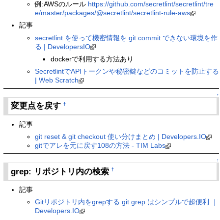
例:AWSのルール
https://github.com/secretlint/secretlint/tre
e/master/packages/@secretlint/secretlint-rule-aws
記事
secretlint を使って機密情報を git commit できない環境を作
る | DevelopersIO
dockerで利用する方法あり
SecretlintでAPIトークンや秘密鍵などのコミットを防止する
| Web Scratch
↑
変更点を戻す
†
記事
git reset & git checkout 使い分けまとめ | Developers.IO
gitでアレを元に戻す108の方法 - TIM Labs
↑
grep: リポジトリ内の検索
†
記事
Gitリポジトリ内をgrepする git grep はシンプルで超便利 ｜
Developers.IO