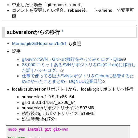
中止したい場合「git rebase --abort」
コメントを変更したい場合、rebase後、 「--amend」で変更可
能
↑
subversionからの移行
†
Memo/git/GitHub#eac7b251
も参照
記事
git-svnでSVN→Gitへの移行をやってみたログ - Qiita
28,000 コミットあるSVNリポジトリをGit(GitLab)に移行し
た話 | バシャログ。
仕事で使ってる巨大SVNレポジトリをGithubに移管するた
めにやったことまとめ · DQNEO起業日記
localのsubversionリポジトリから、localのgitリポジトリへ移行
subversion-1.9.9-1.x86_64
git-1.8.3.1-14.el7_5.x86_64
subversionリポジトリサイズ: 507MB
移行後のgitリポジトリサイズ: 519MB
処理時間: 約17分
sudo
yum install
git
git-svn