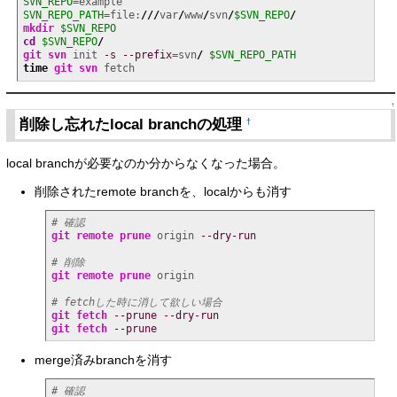
SVN_REPO
SVN_REPO_PATH
=file:
///
var
/
www
/
svn
/
$SVN_REPO
/
mkdir
$SVN_REPO
cd
$SVN_REPO
/
git
svn
 init 
-s
--prefix
=svn
/
$SVN_REPO_PATH
time
git
svn
 fetch
↑
削除し忘れたlocal branchの処理
†
local branchが必要なのか分からなくなった場合。
削除されたremote branchを、localからも消す
# 確認
git remote
prune
 origin 
--dry-run
# 削除
git remote
prune
 origin

# fetchした時に消して欲しい場合
git fetch
--prune
--dry-run
git fetch
--prune
merge済みbranchを消す
# 確認