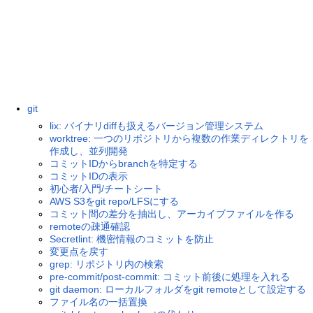
git
lix: バイナリdiffも扱えるバージョン管理システム
worktree: 一つのリポジトリから複数の作業ディレクトリを
作成し、並列開発
コミットIDからbranchを特定する
コミットIDの表示
初心者/入門/チートシート
AWS S3をgit repo/LFSにする
コミット間の差分を抽出し、アーカイブファイルを作る
remoteの疎通確認
Secretlint: 機密情報のコミットを防止
変更点を戻す
grep: リポジトリ内の検索
pre-commit/post-commit: コミット前後に処理を入れる
git daemon: ローカルフォルダをgit remoteとして設定する
ファイル名の一括置換