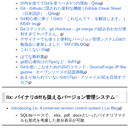
SVNを捨ててGitを使うべき5つの理由 - Qiita
Git・Githubに隠された便利な機能 | GitHub Cheat Sheet
（日本語訳） - Qiita
Git初心者に捧ぐ！Gitの「これなんで？」を解説します。 |
KRAY Inc
Gitコマンドの、git checkout -, git merge の組み合わせが便
利すぎてヤバ子さん。
デザイナーでも使うと便利なバージョン管理システムGitの
勉強会に参加しました - YATのBLOG
こわくない Git
はてな教科書
git初心者向けのTipsなど - 0xFF
Gitを使いこなすための20のコマンド - SourceForge.JP Ma
gazine : オープンソースの話題満載
あまり知られていないGitのTips - アジャイルSEを目指すブ
ログ
↑
lix: バイナリdiffも扱えるバージョン管理システム
†
Introducing Lix: A universal version control system | Lix Blog
SQLiteベースで、.xlsx, .pdf, .docxといったバイナリファイ
ルも形式を考慮した差分表示が可能