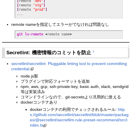
[
remote 
"dev"
]
[
remote 
"stg"
]
[
remote 
"prod"
]
...
remote nameを指定してエラーがでなければ問題なし
git ls-remote
<
remote name
>
↑
Secretlint: 機密情報のコミットを防止
†
secretlint/secretlint: Pluggable linting tool to prevent committing
credential.
node.js製
プラグインで対応フォーマットを追加
npm, aws, gcp, ssh-private-key, basic auth, slack, sendgrid
等は実装済み
コマンドラインなので、git-secretsより汎用的に使える
dockerコンテナあり
dockerコンテナの利用でチェックされるルール:
http
s://github.com/secretlint/secretlint/blob/master/packag
es/@secretlint/secretlint-rule-preset-recommend/src/i
ndex.ts