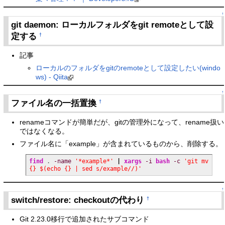
↑
git daemon: ローカルフォルダをgit remoteとして設
定する
†
記事
ローカルのフォルダをgitのremoteとして設定したい(windo
ws) - Qiita
↑
ファイル名の一括置換
†
renameコマンドが簡単だが、gitの管理外になって、rename扱い
ではなくなる。
ファイル名に「example」が含まれているものから、削除する。
find
 . 
-name
'*example*'
|
xargs
-i
bash
-c
'git mv 
{} $(echo {} | sed s/example//)'
↑
switch/restore: checkoutの代わり
†
Git 2.23.0移行で追加されたサブコマンド