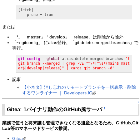
[fetch]

    prune = true
または
「*」「master」「develop」「release」は削除から除外
「~/.gitconfig」 にalias登録。「git delete-merged-branches」で
実行。
git config
--global
 alias.delete-merged-branches 
'!
git branch --merged | grep -vE "^\*|^\s*(main$|mast
er$|develop|release)" | xargs git branch -d'
記事
【小ネタ】消し忘れのリモートブランチを一括表示・削除
するワンライナー ｜ Developers.IO
↑
Gitea: 1バイナリ動作のGitHub風サーバ
†
業務で使うと将来誰も管理できなくなる遺産となるため、GitHub,Git
Lab等のマネージドサービス推奨。
Gitea