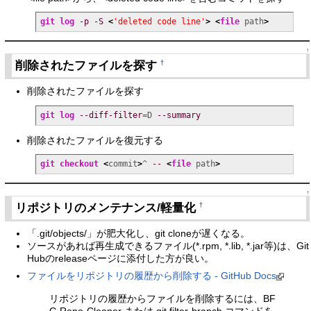
git log
-p
-S
<
'deleted code line'
>
<
file
 path
>
↑
削除されたファイルを探す
†
削除されたファイルを探す
git log
--diff-filter
=D 
--summary
削除されたファイルを復元する
git checkout
<
commit
>
^ 
--
<
file
 path
>
↑
リポジトリのメンテナンス/軽量化
†
「.git/objects/」が肥大化し、git cloneが遅くなる。
ソースがあれば再生成できるファイル(*.rpm, *.lib, *.jar等)は、Git
Hubのreleaseページに添付した方が良い。
ファイルをリポジトリの履歴から削除する - GitHub Docs
リポジトリの履歴からファイルを削除するには、BF
G Repo-Cleaner または git filter-branch コマンドを