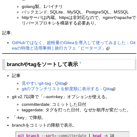
golang製。1バイナリ
バックエンド: SQLite、MySQL、PostgreSQL、MSSQL
httpサーバは内蔵。httpsは非対応なので、nginxやapacheで
リバースプロキシを構築する必要あり。
記事:
GitHubではなく、超軽量のGiteaを導入して使ってみました：Git
eaの特徴と活用事例 | 旅行カフェ「ピーターズ」
↑
branchやtagをソートして表示
†
記事
見やすいgit-tag - Qiita
gitのブランチリストを鮮度順に表示する - Qiita
git v2.7以降で「--sort=key」オプションが使える。
committerdate: コミットした日付
taggerdate: タグを打った日付。なぜか順序が変だった。
「-key」で降順。
branchをコミットの降順で表示。
git branch
--sort
=-committerdate 
|
head
-n
10