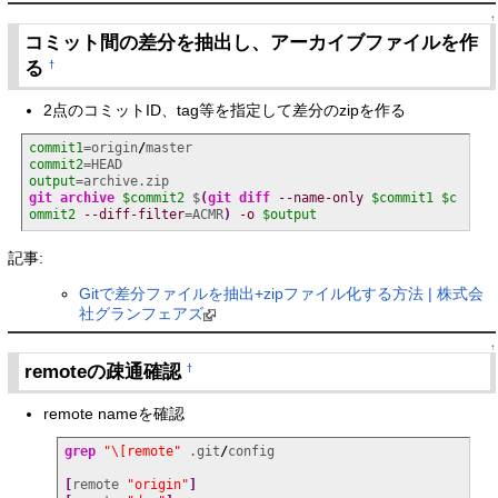
↑
コミット間の差分を抽出し、アーカイブファイルを作
る
†
2点のコミットID、tag等を指定して差分のzipを作る
commit1
=origin
/
commit2
output
git archive
$commit2
 $
(
git diff
--name-only
$commit1
$c
ommit2
--diff-filter
=ACMR
)
-o
$output
記事:
Gitで差分ファイルを抽出+zipファイル化する方法 | 株式会
社グランフェアズ
↑
remoteの疎通確認
†
remote nameを確認
grep
"\[remote"
 .git
/
config

[
remote 
"origin"
]