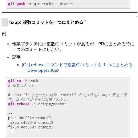
git push
 origin working_branch
↑
†
fixup: 複数コミットを一つにまとめる
例:
作業ブランチには複数のコミットがあるが、PRにまとめる時に
一つのコミットにしたい。
記事
[Git] rebase コマンドで複数のコミットを 1 つにまとめる
｜ Developers.IO
git
co
-b
# 作業コミット
# commit1にまとめたい場合、commit2～3のpickをfixupに変えて保
存。コメントの変更は反映されない。
git rebase
-i
 origin
/
master

--
pick 98c99fe commit1

fixup c4599fe commit2

--