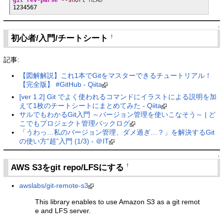
1234567
↑
初心者/入門/チートシート
†
記事:
【図解解説】これ1本でGitをマスターできるチュートリアル！
【完全版】 #GitHub - Qiita
[ver 1.2] Git でよく使われるコマンドにイラストによる説明を加
えて1枚のチートシートにまとめてみた - Qiita
サルでもわかるGit入門 ～バージョン管理を使いこなそう～ | ど
こでもプロジェクト管理バックログ
「うわっ…私のバージョン管理、ダメ過ぎ…？」を解決するGit
の使い方“超”入門 (1/3) - ＠IT
↑
AWS S3をgit repo/LFSにする
†
awslabs/git-remote-s3
This library enables to use Amazon S3 as a git remot
e and LFS server.