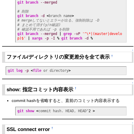
git branch
--merged
# 削除
git branch
-d
<
branch name
>
# mergeしてないとエラーが出る。強制削除は -D
# まとめて消す(y/n確認)
# 確認不用であれば -p を削除
git branch
--merged
|
grep
-vP
'^\*|(master|develo
p)$'
|
xargs
-p
-I
%
git branch
-d
%
↑
ファイル/ディレクトリの変更差分を全て表示
†
git log
-p
<
file
 or directory
>
↑
show: 指定コミット内容表示
†
commit hashを省略すると、直前のコミット内容表示する
git show
<
commit hash. HEAD, HEAD^
2
>
↑
SSL connect error
†