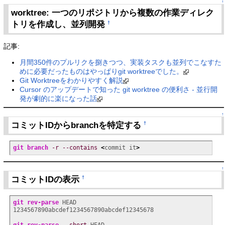
↑
worktree: 一つのリポジトリから複数の作業ディレク
トリを作成し、並列開発
†
記事:
月間350件のプルリクを捌きつつ、実装タスクも並列でこなすた
めに必要だったものはやっぱりgit worktreeでした。
Git Worktreeをわかりやすく解説
Cursor のアップデートで知った git worktree の便利さ - 並行開
発が劇的に楽になった話
↑
コミットIDからbranchを特定する
†
git branch
-r
--contains
<
commit it
>
↑
コミットIDの表示
†
git rev-parse
 HEAD

1234567890abcdef1234567890abcdef12345678

git rev-parse
--short