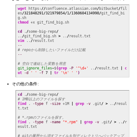
wget
 https:
//
confluence.atlassian.com
/
bitbucket
/
fil
es
/
321848291
/
321979854
/
1
/
1360604134990
/
git_find_bi
chmod
 +x git_find_big.sh

cd
 .
/
some-big-repo
/
..
/
git_find_big.sh 
>
 ..
/
vim
 ..
/
--
# repoから削除したいファイルだけ記載
--
# 空白で連結した変数を用意
git_ignore_files
=$
(
grep
-P
'^\d+'
 ..
/
result.txt 
|
c
ut
-d
' '
-f
7
|
tr
'\n'
' '
)
その他の条件:
cd
 .
/
some-big-repo
/
# 1MB以上のファイルを探す
find
 . 
-type
 f 
-size
 +1M 
|
grep
-v
 .git
/
>
 ..
/
resul
t.txt

# *.rpmのファイルを探す。
find
 . 
-type
 f 
-name
"*.rpm"
|
grep
-v
 .git
/
>
 ..
/
r
esult.txt

# gitの履歴から消すファイルを別ディレクトリへバックアップ