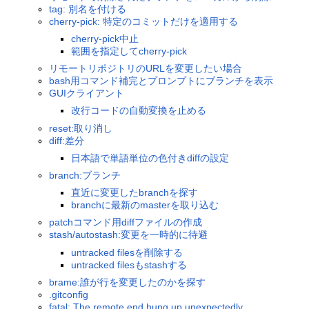
tag: 別名を付ける
cherry-pick: 特定のコミットだけを適用する
cherry-pick中止
範囲を指定してcherry-pick
リモートリポジトリのURLを変更したい場合
bash用コマンド補完とプロンプトにブランチを表示
GUIクライアント
改行コードの自動変換を止める
reset:取り消し
diff:差分
日本語で単語単位の色付きdiffの設定
branch:ブランチ
直近に変更したbranchを探す
branchに最新のmasterを取り込む
patchコマンド用diffファイルの作成
stash/autostash:変更を一時的に待避
untracked filesを削除する
untracked filesもstashする
brame:誰が行を変更したのかを探す
.gitconfig
fatal: The remote end hung up unexpectedly