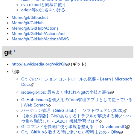
svn exportと同様に使う
origin等の別名をつける
Memo/git/Bitbucket
Memo/git/GitHub
Memo/git/GitHub/Actions
Memo/git/GitHub/Actions/act
Memo/git/GitHub/Actions/AWS
git
†
http://ja.wikipedia.org/wiki/Git
(ギット)
記事
Git でのバージョン コントロールの概要 - Learn | Microsoft
Docs
isotai/git-tips: 最もよく使われるgitの小技と裏技
GitHub Issuesを個人用のTodo管理アプリとして使っている
| Web Scratch
バージョン管理（Git/GitHub） - ソフトウェア1 (2020)
【永久保存版】Gitのあらゆるトラブルが解決する神ノウハ
ウ集を翻訳した - LABOT 機械学習ブログ
Gitコマンドを快適に使う環境を整える ｜ DevelopersIO
Git、GitHubを教える時に使いたい資料まとめ - Qiita