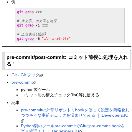
例
git grep
 xxx

# 大文字、小文字を無視
git grep
-i
 xxx

# 正規表現(拡張)
git grep
-E
"i\-[a-z0-9]+"
↑
pre-commit/post-commit: コミット前後に処理を入れ
る
†
Git - Git フック
pre-commit
python製ツール
コミット前の構文チェック(lint)等に使える
記事
pre-commitの外部リポジトリhookを使って設定を簡略化し
つつ色々な事前チェックを済ませてみる ｜ Developers.IO
Python製のツールpre-commitでGitのpre-commit hookを
楽々管理！！ ｜ Developers.IO