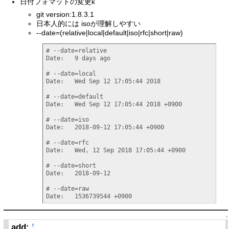
日付フォマットの変更k
git version:1.8.3.1
日本人的には isoが理解しやすい
--date=(relative|local|default|iso|rfc|short|raw)
# --date=relative

Date:   9 days ago

# --date=local

Date:   Wed Sep 12 17:05:44 2018

# --date=default

Date:   Wed Sep 12 17:05:44 2018 +0900

# --date=iso

Date:   2018-09-12 17:05:44 +0900

# --date=rfc

Date:   Wed, 12 Sep 2018 17:05:44 +0900

# --date=short

Date:   2018-09-12

# --date=raw

Date:   1536739544 +0900
↑
add:
†