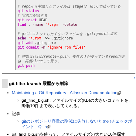
# repoから削除したファイルは stage(A 扱い)で残っている
git status
# 実際に削除する
git reset
find
 . 
-name
'*.rpm'
-delete
# gitにコミットしたくないファイルを .gitignoreに追加
echo
'*.rpm'
>>
git add
git commit
-m
'ignore rpm files'
# 問題なければremoteへpush。複数の人が使っているrepoの場
合、再度cloneして貰う。
git push
↑
†
git filter-branch 履歴から削除
Maintaining a Git Repository - Atlassian Documentation
git_find_big.sh: ファイルサイズ(KB)の大きいコミットを、
降順10件まで表示してくれる。
記事
gitのレポジトリ容量の削減に失敗しないためのチェックポ
イント - Qiita
git_find_big.shを使って、ファイルサイズの大きい10件探す