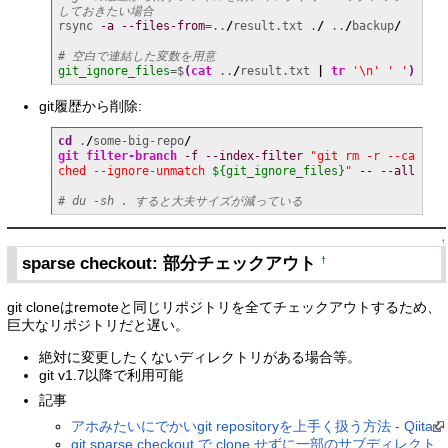
しておきたい場合
rsync 
-a
--files-from
=..
/
result.txt .
/
 ..
/
backup
/
# 空白で連結した変数を用意
git_ignore_files
=$
(
cat
 ..
/
result.txt 
|
tr
'\n'
' '
)
git履歴から削除:
cd
 .
/
some-big-repo
/
git filter-branch
-f
--index-filter
"git rm -r --ca
ched --ignore-unmatch 
${git_ignore_files}
"
--
--all
# du -sh . すると大夫サイズが減っている
↑
sparse checkout: 部分チェックアウト
†
git cloneはremoteと同じリポジトリを全てチェックアウトするため、
巨大なリポジトリだと遅い。
絶対に変更したくないディレクトリがある場合等。
git v1.7以降で利用可能
記事
アホみたいにでかいgit repositoryを上手く扱う方法 - Qiita
git sparse checkout で clone せずに一部のサブディレクト