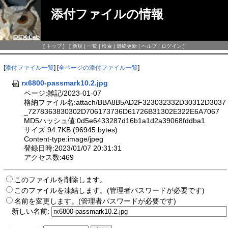
添付ファイルの情報
[
トップ
] [
新規
|
一覧
|
検索
|
最終更新
|
ヘルプ
|
ログイン
]
[
添付ファイル一覧
] [
全ページの添付ファイル一覧
]
rx6800-passmark10.2.jpg
ページ:雑記/2023-01-07
格納ファイル名:attach/BBA8B5AD2F323032332D30312D3037
_7278363830302D706173736D61726B31302E322E6A7067
MD5ハッシュ値:0d5e6433287d16b1a1d2a39068fddba1
サイズ:94.7KB (96945 bytes)
Content-type:image/jpeg
登録日時:2023/01/07 20:31:31
アクセス数:469
このファイルを削除します。
このファイルを凍結します。(管理者パスワードが必要です)
名前を変更します。(管理者パスワードが必要です)
新しい名前: