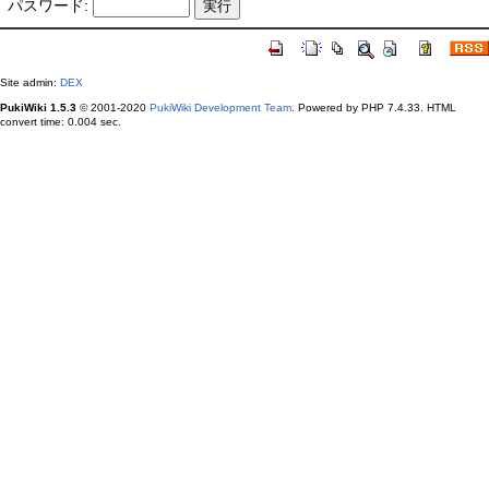
パスワード:
Site admin:
DEX
PukiWiki 1.5.3
© 2001-2020
PukiWiki Development Team
. Powered by PHP 7.4.33. HTML
convert time: 0.004 sec.