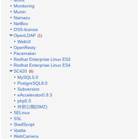
Monitoring
Munin
Namazu
NetBox
OSS-license
OpenLDAP
(1)
WebUI
OpenResty
Pacemaker
Redhat Enterprise Linux ES3
Redhat Enterprise Linux ES4
SC420
(6)
MySQL5.0
PostgreSQL8.0
Subversion
eAccelerator0.9.3
php5.0
外部公開(DMZ)
SELinux
SSL
ShellScript
Vyatta
WebCamera