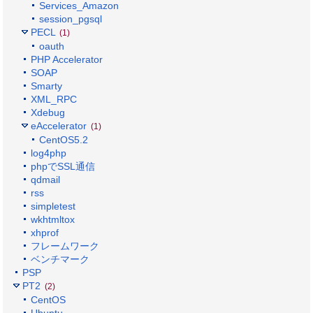
Services_Amazon
session_pgsql
PECL
(1)
oauth
PHP Accelerator
SOAP
Smarty
XML_RPC
Xdebug
eAccelerator
(1)
CentOS5.2
log4php
phpでSSL通信
qdmail
rss
simpletest
wkhtmltox
xhprof
フレームワーク
ベンチマーク
PSP
PT2
(2)
CentOS
Ubuntu