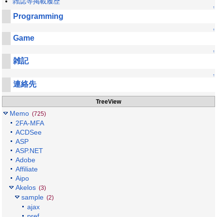
雑誌等掲載履歴
↑
Programming
↑
Game
↑
雑記
↑
連絡先
TreeView
Memo
(725)
2FA-MFA
ACDSee
ASP
ASP.NET
Adobe
Affiliate
Aipo
Akelos
(3)
sample
(2)
ajax
pref