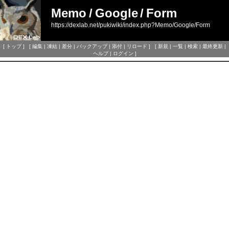
Memo
/
Google
/
Form
https://dexlab.net/pukiwiki/index.php?Memo/Google/Form
[
トップ
] [
編集
|
凍結
|
差分
|
バックアップ
|
添付
|
リロード
] [
新規
|
一覧
|
検索
|
最終更新
|
ヘルプ
|
ログイン
]