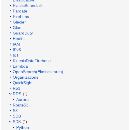
ElasticBeanstalk
Fargate
FireLens
Glacier
Glue
GuardDuty
Health
IAM
IPv6
IoT
KinesisDataFirehose
Lambda
OpenSearch(Elasticsearch)
Organizations
QuickSight
R53
RDS
(1)
Aurora
Route53
S3
SDB
SDK
(1)
Python