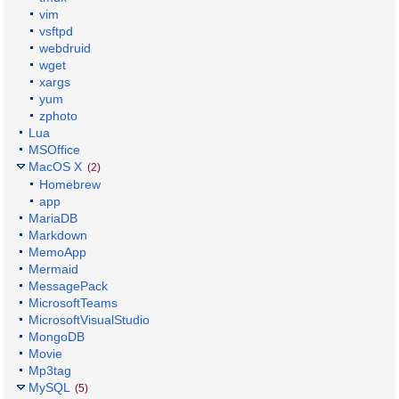
vim
vsftpd
webdruid
wget
xargs
yum
zphoto
Lua
MSOffice
MacOS X
(2)
Homebrew
app
MariaDB
Markdown
MemoApp
Mermaid
MessagePack
MicrosoftTeams
MicrosoftVisualStudio
MongoDB
Movie
Mp3tag
MySQL
(5)