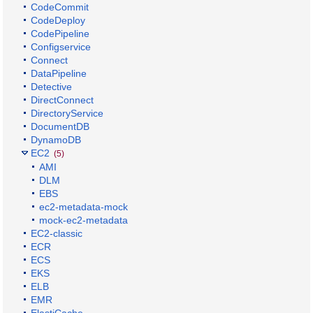
CodeCommit
CodeDeploy
CodePipeline
Configservice
Connect
DataPipeline
Detective
DirectConnect
DirectoryService
DocumentDB
DynamoDB
EC2
(5)
AMI
DLM
EBS
ec2-metadata-mock
mock-ec2-metadata
EC2-classic
ECR
ECS
EKS
ELB
EMR
ElastiCache