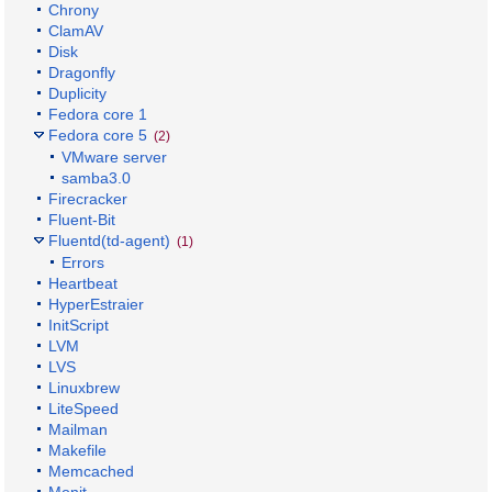
Chrony
ClamAV
Disk
Dragonfly
Duplicity
Fedora core 1
Fedora core 5
(2)
VMware server
samba3.0
Firecracker
Fluent-Bit
Fluentd(td-agent)
(1)
Errors
Heartbeat
HyperEstraier
InitScript
LVM
LVS
Linuxbrew
LiteSpeed
Mailman
Makefile
Memcached
Monit