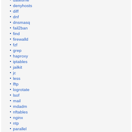
denyhosts
diff
dnf
dnsmasq
fail2ban
find
firewalld
fzf
grep
haproxy
iptables
jailkit
jc
less
lftp
logrotate
lsof
mail
mdadm
nftables
nginx
ntp
parallel