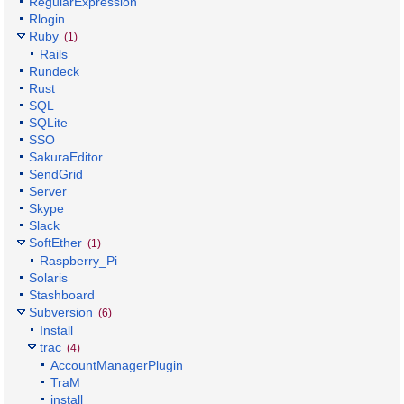
RegularExpression
Rlogin
Ruby
(1)
Rails
Rundeck
Rust
SQL
SQLite
SSO
SakuraEditor
SendGrid
Server
Skype
Slack
SoftEther
(1)
Raspberry_Pi
Solaris
Stashboard
Subversion
(6)
Install
trac
(4)
AccountManagerPlugin
TraM
install