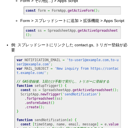
Form > その他(...) > Apps Script
const
 form 
=
 FormApp.
getActiveForm
(
)
;
Form > スプレッドシートに追加 > 拡張機能 > Apps Script
const
 ss 
=
 SpreadsheetApp.
getActiveSpreadsheet
(
)
;
例: スプレッドシートにリンクした contact.gs, トリガー登録が必
要
var
 NOTIFICATION_EMAIL 
=
'to-user1@example.com,to-u
ser2@example.com'
;
var
 MAIL_SUBJECT 
=
'New inquiry from https://contac
t.example.com/'
;
// GAS登録後、1回だけ手動で実行し、トリガーに登録する
function
 setupTrigger
(
)
{
const
 ss 
=
 SpreadsheetApp.
getActiveSpreadsheet
(
)
;
  ScriptApp.
newTrigger
(
'sendNotification'
)
    .
forSpreadsheet
(
ss
)
    .
onFormSubmit
(
)
    .
create
(
)
;
}
function
 sendNotification
(
e
)
{
const
[
timeStamp
,
 name
,
 email
,
 message
]
=
 e.
value