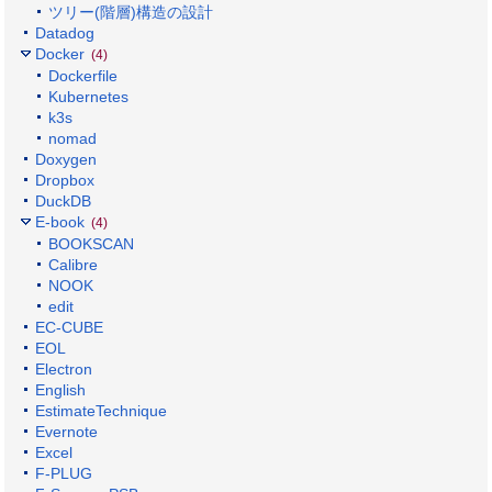
ツリー(階層)構造の設計
Datadog
Docker
(4)
Dockerfile
Kubernetes
k3s
nomad
Doxygen
Dropbox
DuckDB
E-book
(4)
BOOKSCAN
Calibre
NOOK
edit
EC-CUBE
EOL
Electron
English
EstimateTechnique
Evernote
Excel
F-PLUG