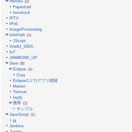
Heroku
(2)
Papertrail
herokucli
IPTV
IPv6
ImageProcessing
InfoPath
(1)
JScript
IntelliJ_IDEA
IoT
JAWBONE_UP
Java
(8)
Eclipse
(1)
Cray
Eclipse3.1でiアプリ開発
Maven
Tomcat
log4j
携帯
(1)
サンプル
JavaScript
(1)
jq
Jenkins
Jujutsu