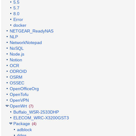
5.5
5.7
8.0
Error
docker
NETGEAR_ReadyNAS
NLP
NetworkNotepad
NoSQL
Node.js
Notion
OCR
ODROID
OSRM
OSSEC
OpenOfficeOrg
OpenTofu
OpenVPN
OpenWrt
(7)
Buffalo_WSR-2533DHP
ELECOM_WRC-X3200GST3
Package
(4)
adblock
ddns