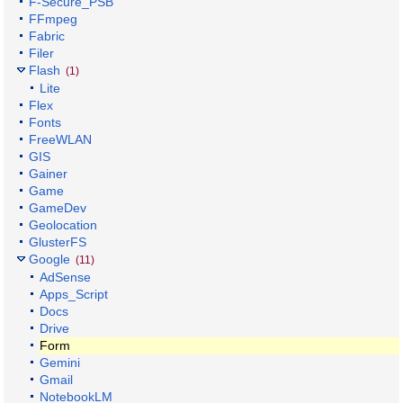
F-Secure_PSB
FFmpeg
Fabric
Filer
Flash
(1)
Lite
Flex
Fonts
FreeWLAN
GIS
Gainer
Game
GameDev
Geolocation
GlusterFS
Google
(11)
AdSense
Apps_Script
Docs
Drive
Form
Gemini
Gmail
NotebookLM