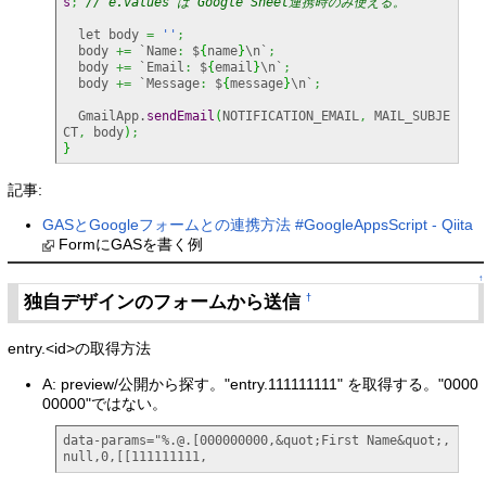
s
;
// e.values は Google Sheet連携時のみ使える。
  let body 
=
''
;
  body 
+=
 `Name
:
 $
{
name
}
\n`
;
  body 
+=
 `Email
:
 $
{
email
}
\n`
;
  body 
+=
 `Message
:
 $
{
message
}
\n`
;
  GmailApp.
sendEmail
(
NOTIFICATION_EMAIL
,
 MAIL_SUBJE
CT
,
 body
)
;
}
記事:
GASとGoogleフォームとの連携方法 #GoogleAppsScript - Qiita
FormにGASを書く例
↑
独自デザインのフォームから送信
†
entry.<id>の取得方法
A: preview/公開から探す。"entry.111111111" を取得する。"0000
00000"ではない。
data-params="%.@.[000000000,&quot;First Name&quot;,
null,0,[[111111111,