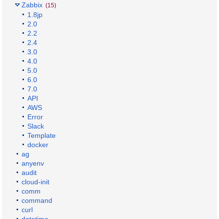
Zabbix
(15)
1.8jp
2.0
2.2
2.4
3.0
4.0
5.0
6.0
7.0
API
AWS
Error
Slack
Template
docker
ag
anyenv
audit
cloud-init
comm
command
curl
datetime