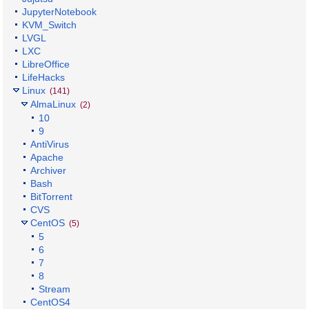
JupyterNotebook
KVM_Switch
LVGL
LXC
LibreOffice
LifeHacks
Linux
(141)
AlmaLinux
(2)
10
9
AntiVirus
Apache
Archiver
Bash
BitTorrent
CVS
CentOS
(5)
5
6
7
8
Stream
CentOS4