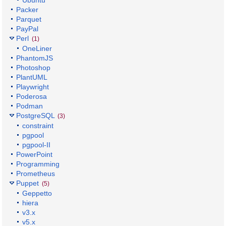
Packer
Parquet
PayPal
Perl
(1)
OneLiner
PhantomJS
Photoshop
PlantUML
Playwright
Poderosa
Podman
PostgreSQL
(3)
constraint
pgpool
pgpool-II
PowerPoint
Programming
Prometheus
Puppet
(5)
Geppetto
hiera
v3.x
v5.x