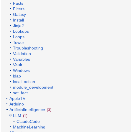
Facts
Filters
Galaxy
Install
Jinja2
Lookups
Loops
Tower
Troubleshooting
Validation
Variables
Vault
Windows
ldap
local_action
module_development
set_fact
AppleTV
Arduino
ArtificialIntelligence
(3)
LLM
(1)
ClaudeCode
MachineLearning