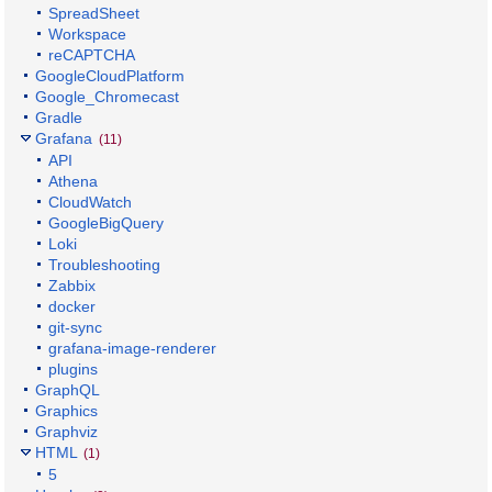
SpreadSheet
Workspace
reCAPTCHA
GoogleCloudPlatform
Google_Chromecast
Gradle
Grafana
(11)
API
Athena
CloudWatch
GoogleBigQuery
Loki
Troubleshooting
Zabbix
docker
git-sync
grafana-image-renderer
plugins
GraphQL
Graphics
Graphviz
HTML
(1)
5