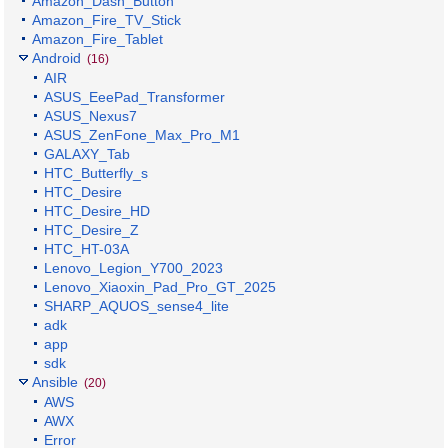
Amazon_Dash_Button
Amazon_Fire_TV_Stick
Amazon_Fire_Tablet
Android
(16)
AIR
ASUS_EeePad_Transformer
ASUS_Nexus7
ASUS_ZenFone_Max_Pro_M1
GALAXY_Tab
HTC_Butterfly_s
HTC_Desire
HTC_Desire_HD
HTC_Desire_Z
HTC_HT-03A
Lenovo_Legion_Y700_2023
Lenovo_Xiaoxin_Pad_Pro_GT_2025
SHARP_AQUOS_sense4_lite
adk
app
sdk
Ansible
(20)
AWS
AWX
Error