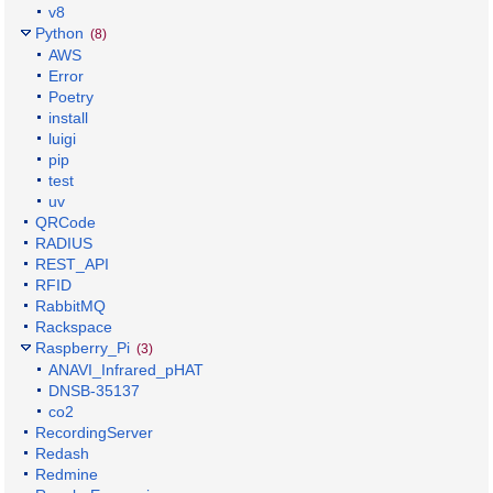
v8
Python
(8)
AWS
Error
Poetry
install
luigi
pip
test
uv
QRCode
RADIUS
REST_API
RFID
RabbitMQ
Rackspace
Raspberry_Pi
(3)
ANAVI_Infrared_pHAT
DNSB-35137
co2
RecordingServer
Redash
Redmine