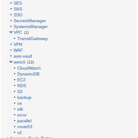
SES
SNS
SSO
SecretsManager
SystemsManager
VPC
(1)
TransitGateway
VPN
WAF
aws-vault
awscli
(12)
CloudWatch
DynamoDB
EC2
RDS
S3
backup
ce
elb
error
parallel
route53
v2