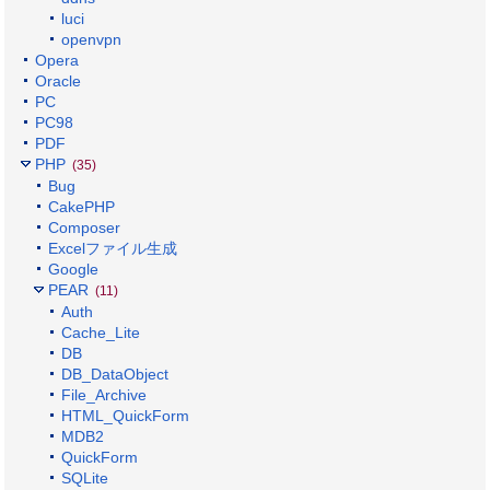
luci
openvpn
Opera
Oracle
PC
PC98
PDF
PHP
(35)
Bug
CakePHP
Composer
Excelファイル生成
Google
PEAR
(11)
Auth
Cache_Lite
DB
DB_DataObject
File_Archive
HTML_QuickForm
MDB2
QuickForm
SQLite