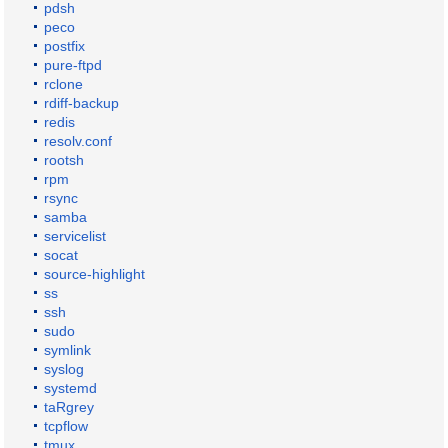
pdsh
peco
postfix
pure-ftpd
rclone
rdiff-backup
redis
resolv.conf
rootsh
rpm
rsync
samba
servicelist
socat
source-highlight
ss
ssh
sudo
symlink
syslog
systemd
taRgrey
tcpflow
tmux