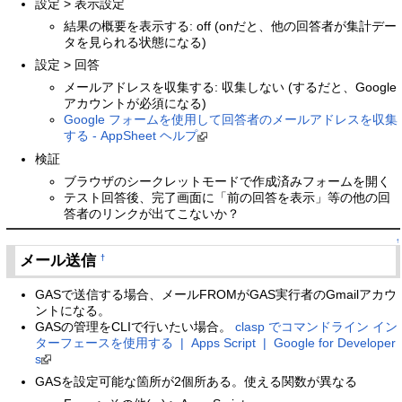
設定 > 表示設定
結果の概要を表示する: off (onだと、他の回答者が集計デー
タを見られる状態になる)
設定 > 回答
メールアドレスを収集する: 収集しない (するだと、Google
アカウントが必須になる)
Google フォームを使用して回答者のメールアドレスを収集
する - AppSheet ヘルプ
検証
ブラウザのシークレットモードで作成済みフォームを開く
テスト回答後、完了画面に「前の回答を表示」等の他の回
答者のリンクが出てこないか？
↑
メール送信
†
GASで送信する場合、メールFROMがGAS実行者のGmailアカウ
ントになる。
GASの管理をCLIで行いたい場合。
clasp でコマンドライン イン
ターフェースを使用する | Apps Script | Google for Developer
s
GASを設定可能な箇所が2個所ある。使える関数が異なる