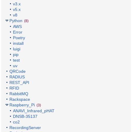
v3.x
v5.x
v8
Python
(8)
AWS
Error
Poetry
install
luigi
pip
test
uv
QRCode
RADIUS
REST_API
RFID
RabbitMQ
Rackspace
Raspberry_Pi
(3)
ANAVI_Infrared_pHAT
DNSB-35137
co2
RecordingServer