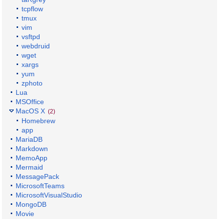
tcpflow
tmux
vim
vsftpd
webdruid
wget
xargs
yum
zphoto
Lua
MSOffice
MacOS X
(2)
Homebrew
app
MariaDB
Markdown
MemoApp
Mermaid
MessagePack
MicrosoftTeams
MicrosoftVisualStudio
MongoDB
Movie