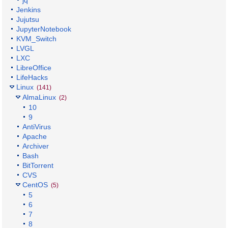
jq
Jenkins
Jujutsu
JupyterNotebook
KVM_Switch
LVGL
LXC
LibreOffice
LifeHacks
Linux
(141)
AlmaLinux
(2)
10
9
AntiVirus
Apache
Archiver
Bash
BitTorrent
CVS
CentOS
(5)
5
6
7
8