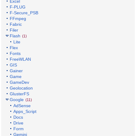
Excel
F-PLUG
F-Secure_PSB
FFmpeg
Fabric
Filer
Flash
(1)
Lite
Flex
Fonts
FreeWLAN
GIS
Gainer
Game
GameDev
Geolocation
GlusterFS
Google
(11)
AdSense
Apps_Script
Docs
Drive
Form
Gemini