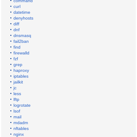
command
curl
datetime
denyhosts
diff
dnf
dnsmasq
fail2ban
find
firewalld
fzf
grep
haproxy
iptables
jailkit
jc
less
lftp
logrotate
lsof
mail
mdadm
nftables
nginx