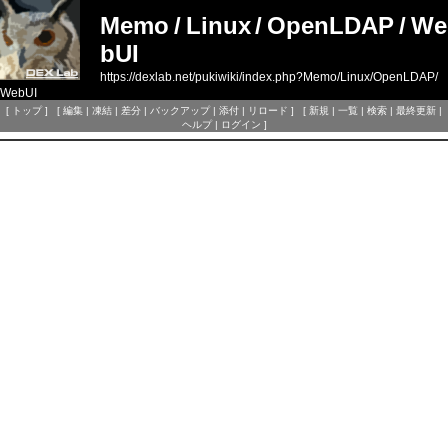
Memo
/
Linux
/
OpenLDAP
/
We
bUI
https://dexlab.net/pukiwiki/index.php?Memo/Linux/OpenLDAP/
WebUI
[
トップ
] [
編集
|
凍結
|
差分
|
バックアップ
|
添付
|
リロード
] [
新規
|
一覧
|
検索
|
最終更新
|
ヘルプ
|
ログイン
]