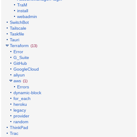
TraM
install
webadmin
SwitchBot
Tailscale
Taskfile
Tauri
Terraform
(13)
Error
G_Suite
GitHub
GoogleCloud
aliyun
aws
(1)
Errors
dynamic-block
for_each
heroku
legacy
provider
random
ThinkPad
Trac