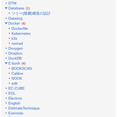
DTM
Database
(1)
ツリー(階層)構造の設計
Datadog
Docker
(4)
Dockerfile
Kubernetes
k3s
nomad
Doxygen
Dropbox
DuckDB
E-book
(4)
BOOKSCAN
Calibre
NOOK
edit
EC-CUBE
EOL
Electron
English
EstimateTechnique
Evernote