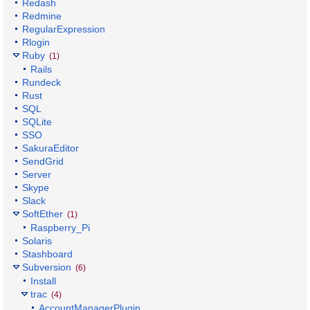
Redash
Redmine
RegularExpression
Rlogin
Ruby
(1)
Rails
Rundeck
Rust
SQL
SQLite
SSO
SakuraEditor
SendGrid
Server
Skype
Slack
SoftEther
(1)
Raspberry_Pi
Solaris
Stashboard
Subversion
(6)
Install
trac
(4)
AccountManagerPlugin