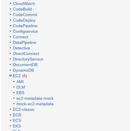
CloudWatch
CodeBuild
CodeCommit
CodeDeploy
CodePipeline
Configservice
Connect
DataPipeline
Detective
DirectConnect
DirectoryService
DocumentDB
DynamoDB
EC2
(5)
AMI
DLM
EBS
ec2-metadata-mock
mock-ec2-metadata
EC2-classic
ECR
ECS
EKS