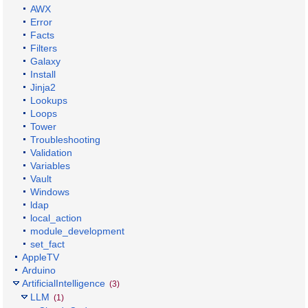
AWX
Error
Facts
Filters
Galaxy
Install
Jinja2
Lookups
Loops
Tower
Troubleshooting
Validation
Variables
Vault
Windows
ldap
local_action
module_development
set_fact
AppleTV
Arduino
ArtificialIntelligence
(3)
LLM
(1)