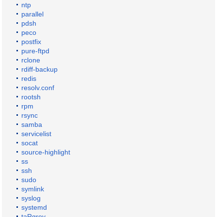
ntp
parallel
pdsh
peco
postfix
pure-ftpd
rclone
rdiff-backup
redis
resolv.conf
rootsh
rpm
rsync
samba
servicelist
socat
source-highlight
ss
ssh
sudo
symlink
syslog
systemd
taRgrey