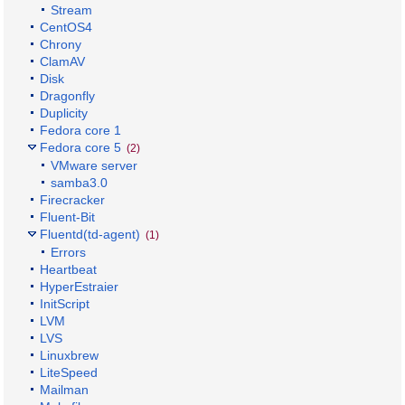
Stream
CentOS4
Chrony
ClamAV
Disk
Dragonfly
Duplicity
Fedora core 1
Fedora core 5
(2)
VMware server
samba3.0
Firecracker
Fluent-Bit
Fluentd(td-agent)
(1)
Errors
Heartbeat
HyperEstraier
InitScript
LVM
LVS
Linuxbrew
LiteSpeed
Mailman