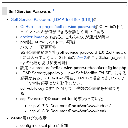
↑
†
Self Service Password
Self Service Password [LDAP Tool Box (LTB)]
GitHub - ltb-project/self-service-password
GitHubのドキ
ュメントの方が何ができるか詳しく書いてある
docker image
もある。こちらの方が運用が簡単
php製。yumインストール可能
パスワード変更可能
SSH公開鍵変更可能(self-service-password-1.0-2.el7.noarc
hには入っていない。GitHubの
ソース
には $change_sshk
ey の記述があり変更可能)
設定：/usr/share/self-service-password/conf/config.inc.php
LDAP Serverのppolicyを「pwdSafeModify: FALSE」にする
必要がある。2017-06-22現在、TRUEの場合は古いパスワ
ードが常時必要になり動作しない。
sshPublicKeyに改行区切りで、複数の公開鍵を登録でき
る。
sspのversionでDocumentRootが変わっていた
ssp v1.7.3: DocumentRoot=/var/www/htdocs/
ssp v1.5.3: DocumentRoot=/var/www/html/
debug用ログの表示
config.inc.local.php に追加