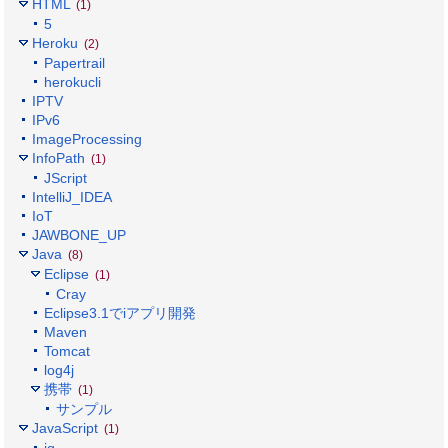
HTML
(1)
5
Heroku
(2)
Papertrail
herokucli
IPTV
IPv6
ImageProcessing
InfoPath
(1)
JScript
IntelliJ_IDEA
IoT
JAWBONE_UP
Java
(8)
Eclipse
(1)
Cray
Eclipse3.1でiアプリ開発
Maven
Tomcat
log4j
携帯
(1)
サンプル
JavaScript
(1)