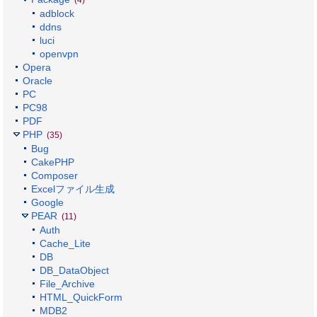
(4)
adblock
ddns
luci
openvpn
Opera
Oracle
PC
PC98
PDF
PHP
(35)
Bug
CakePHP
Composer
Excelファイル生成
Google
PEAR
(11)
Auth
Cache_Lite
DB
DB_DataObject
File_Archive
HTML_QuickForm
MDB2