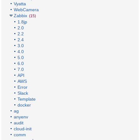
Vyatta
WebCamera
Zabbix
(15)
1.8jp
2.0
2.2
2.4
3.0
4.0
5.0
6.0
7.0
API
AWS
Error
Slack
Template
docker
ag
anyenv
audit
cloud-init
comm