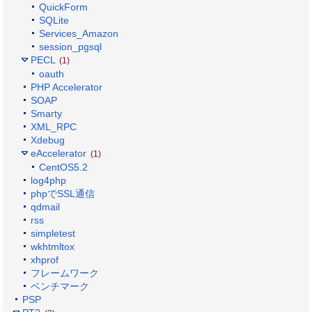
QuickForm
SQLite
Services_Amazon
session_pgsql
PECL
(1)
oauth
PHP Accelerator
SOAP
Smarty
XML_RPC
Xdebug
eAccelerator
(1)
CentOS5.2
log4php
phpでSSL通信
qdmail
rss
simpletest
wkhtmltox
xhprof
フレームワーク
ベンチマーク
PSP