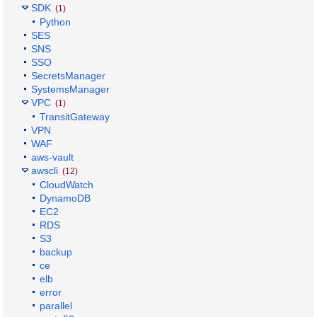
SDK
(1)
Python
SES
SNS
SSO
SecretsManager
SystemsManager
VPC
(1)
TransitGateway
VPN
WAF
aws-vault
awscli
(12)
CloudWatch
DynamoDB
EC2
RDS
S3
backup
ce
elb
error
parallel