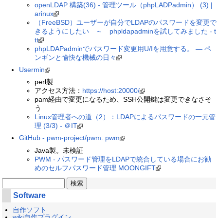
openLDAP 構築(36) - 管理ツール（phpLADPadmin） (3) |
arinux
（FreeBSD）ユーザーが自分でLDAPのパスワードを変更で
きるようにしたい ～ phpldapadminを試してみました - t
tt
phpLDAPadminでパスワード変更用U/Iを用意する。 — ペ
ンギンと愉快な機械の日々
Usermin
perl製
アクセス方法：
https://host:20000/
pam経由で変更になるため、SSH公開鍵は変更できなさそ
う
Linux管理者への道（2）：LDAPによるパスワードの一元管
理 (3/3) - ＠IT
GitHub - pwm-project/pwm: pwm
Java製。未検証
PWM - パスワード管理をLDAPで統合している場合にお勧
めのセルフパスワード管理 MOONGIFT
Software
自作ソフト
wiki自作プラグイン