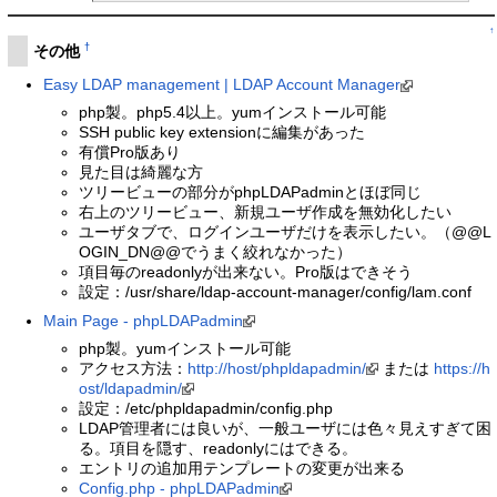
↑
†
その他
Easy LDAP management | LDAP Account Manager
php製。php5.4以上。yumインストール可能
SSH public key extensionに編集があった
有償Pro版あり
見た目は綺麗な方
ツリービューの部分がphpLDAPadminとほぼ同じ
右上のツリービュー、新規ユーザ作成を無効化したい
ユーザタブで、ログインユーザだけを表示したい。（@@L
OGIN_DN@@でうまく絞れなかった）
項目毎のreadonlyが出来ない。Pro版はできそう
設定：/usr/share/ldap-account-manager/config/lam.conf
Main Page - phpLDAPadmin
php製。yumインストール可能
アクセス方法：
http://host/phpldapadmin/
または
https://h
ost/ldapadmin/
設定：/etc/phpldapadmin/config.php
LDAP管理者には良いが、一般ユーザには色々見えすぎて困
る。項目を隠す、readonlyにはできる。
エントリの追加用テンプレートの変更が出来る
Config.php - phpLDAPadmin