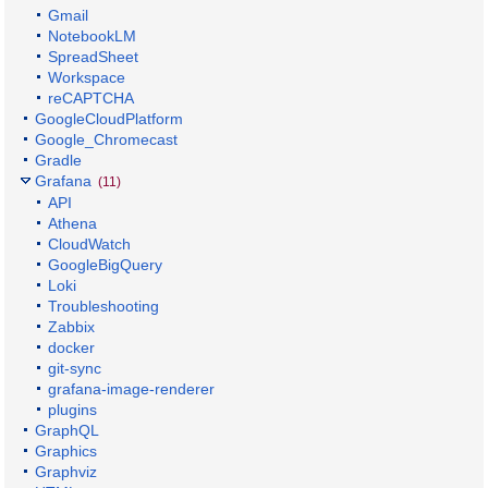
Gmail
NotebookLM
SpreadSheet
Workspace
reCAPTCHA
GoogleCloudPlatform
Google_Chromecast
Gradle
Grafana
(11)
API
Athena
CloudWatch
GoogleBigQuery
Loki
Troubleshooting
Zabbix
docker
git-sync
grafana-image-renderer
plugins
GraphQL
Graphics
Graphviz