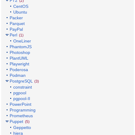
PT2
(2)
CentOS
Ubuntu
Packer
Parquet
PayPal
Perl
(1)
OneLiner
PhantomJS
Photoshop
PlantUML
Playwright
Poderosa
Podman
PostgreSQL
(3)
constraint
pgpool
pgpool-II
PowerPoint
Programming
Prometheus
Puppet
(5)
Geppetto
hiera