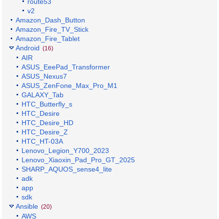
route53
v2
Amazon_Dash_Button
Amazon_Fire_TV_Stick
Amazon_Fire_Tablet
Android
(16)
AIR
ASUS_EeePad_Transformer
ASUS_Nexus7
ASUS_ZenFone_Max_Pro_M1
GALAXY_Tab
HTC_Butterfly_s
HTC_Desire
HTC_Desire_HD
HTC_Desire_Z
HTC_HT-03A
Lenovo_Legion_Y700_2023
Lenovo_Xiaoxin_Pad_Pro_GT_2025
SHARP_AQUOS_sense4_lite
adk
app
sdk
Ansible
(20)
AWS