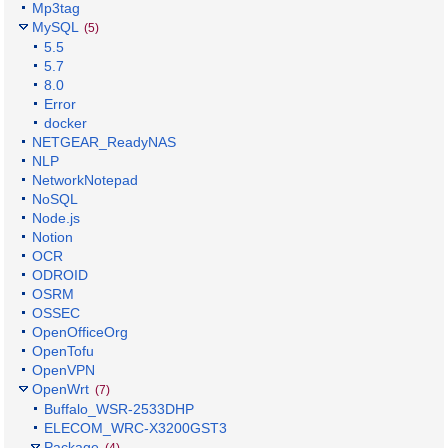
Mp3tag
MySQL
(5)
5.5
5.7
8.0
Error
docker
NETGEAR_ReadyNAS
NLP
NetworkNotepad
NoSQL
Node.js
Notion
OCR
ODROID
OSRM
OSSEC
OpenOfficeOrg
OpenTofu
OpenVPN
OpenWrt
(7)
Buffalo_WSR-2533DHP
ELECOM_WRC-X3200GST3
Package