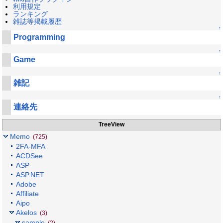
利用規定
ランキング
雑誌等掲載履歴
↑
Programming
↑
Game
↑
雑記
↑
連絡先
TreeView
Memo
(725)
2FA-MFA
ACDSee
ASP
ASP.NET
Adobe
Affiliate
Aipo
Akelos
(3)
sample