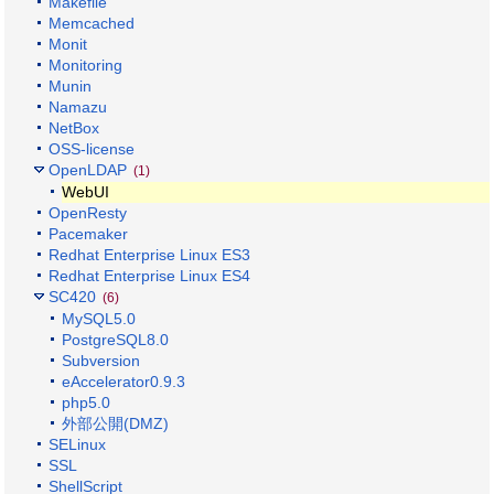
Makefile
Memcached
Monit
Monitoring
Munin
Namazu
NetBox
OSS-license
OpenLDAP
(1)
WebUI
OpenResty
Pacemaker
Redhat Enterprise Linux ES3
Redhat Enterprise Linux ES4
SC420
(6)
MySQL5.0
PostgreSQL8.0
Subversion
eAccelerator0.9.3
php5.0
外部公開(DMZ)
SELinux
SSL
ShellScript