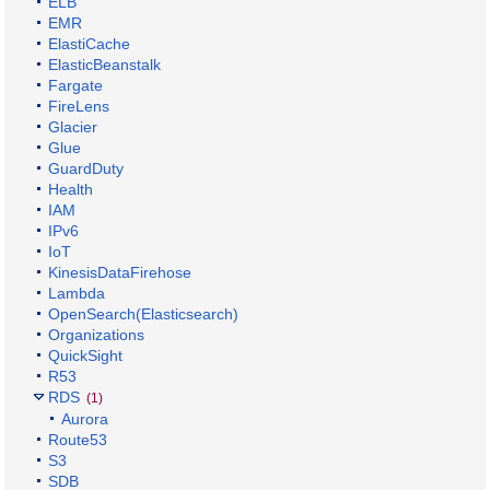
ELB
EMR
ElastiCache
ElasticBeanstalk
Fargate
FireLens
Glacier
Glue
GuardDuty
Health
IAM
IPv6
IoT
KinesisDataFirehose
Lambda
OpenSearch(Elasticsearch)
Organizations
QuickSight
R53
RDS
(1)
Aurora
Route53
S3
SDB