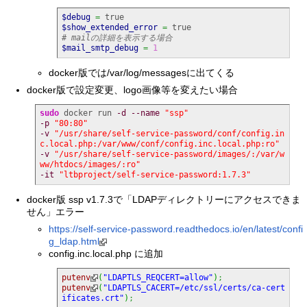
$debug
=
true
$show_extended_error
=
true
$mail_smtp_debug
=
1
docker版では/var/log/messagesに出てくる
docker版で設定変更、logo画像等を変えたい場合
sudo
 docker run 
-d
--name
"ssp"
-p
"80:80"
-v
"/usr/share/self-service-password/conf/config.in
c.local.php:/var/www/conf/config.inc.local.php:ro"
-v
"/usr/share/self-service-password/images/:/var/w
ww/htdocs/images/:ro"
-it
"ltbproject/self-service-password:1.7.3"
docker版 ssp v1.7.3で「LDAPディレクトリーにアクセスできま
せん」エラー
https://self-service-password.readthedocs.io/en/latest/confi
g_ldap.html
config.inc.local.php に追加
putenv
(
"LDAPTLS_REQCERT=allow"
)
;
putenv
(
"LDAPTLS_CACERT=/etc/ssl/certs/ca-cert
ificates.crt"
)
;