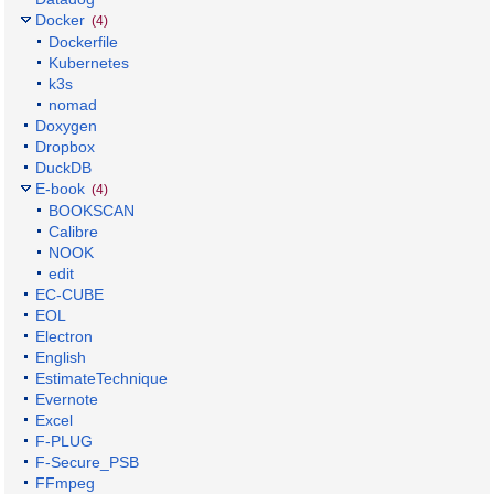
Docker
(4)
Dockerfile
Kubernetes
k3s
nomad
Doxygen
Dropbox
DuckDB
E-book
(4)
BOOKSCAN
Calibre
NOOK
edit
EC-CUBE
EOL
Electron
English
EstimateTechnique
Evernote
Excel
F-PLUG
F-Secure_PSB
FFmpeg