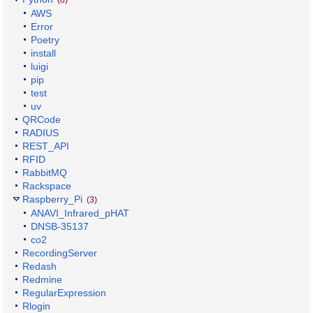
(8)
AWS
Error
Poetry
install
luigi
pip
test
uv
QRCode
RADIUS
REST_API
RFID
RabbitMQ
Rackspace
Raspberry_Pi
(3)
ANAVI_Infrared_pHAT
DNSB-35137
co2
RecordingServer
Redash
Redmine
RegularExpression
Rlogin