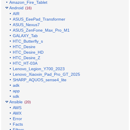
Amazon_Fire_Tablet
Android
(16)
AIR
ASUS_EeePad_Transformer
ASUS_Nexus7
ASUS_ZenFone_Max_Pro_M1
GALAXY_Tab
HTC_Butterfly_s
HTC_Desire
HTC_Desire_HD
HTC_Desire_Z
HTC_HT-03A
Lenovo_Legion_Y700_2023
Lenovo_Xiaoxin_Pad_Pro_GT_2025
SHARP_AQUOS_sense4_lite
adk
app
sdk
Ansible
(20)
AWS
AWX
Error
Facts
Filters