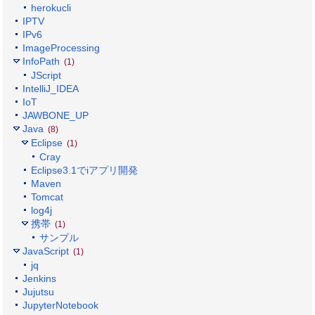
herokucli
IPTV
IPv6
ImageProcessing
InfoPath
(1)
JScript
IntelliJ_IDEA
IoT
JAWBONE_UP
Java
(8)
Eclipse
(1)
Cray
Eclipse3.1でiアプリ開発
Maven
Tomcat
log4j
携帯
(1)
サンプル
JavaScript
(1)
jq
Jenkins
Jujutsu
JupyterNotebook