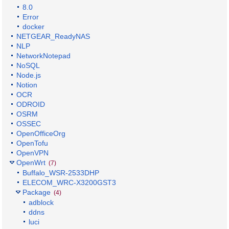
8.0
Error
docker
NETGEAR_ReadyNAS
NLP
NetworkNotepad
NoSQL
Node.js
Notion
OCR
ODROID
OSRM
OSSEC
OpenOfficeOrg
OpenTofu
OpenVPN
OpenWrt
(7)
Buffalo_WSR-2533DHP
ELECOM_WRC-X3200GST3
Package
(4)
adblock
ddns
luci