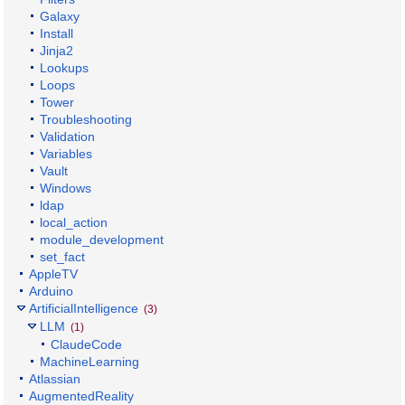
Galaxy
Install
Jinja2
Lookups
Loops
Tower
Troubleshooting
Validation
Variables
Vault
Windows
ldap
local_action
module_development
set_fact
AppleTV
Arduino
ArtificialIntelligence
(3)
LLM
(1)
ClaudeCode
MachineLearning
Atlassian
AugmentedReality