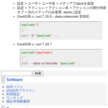
設定 > ユーザ > ユーザ名 > メディアでslackを追加
設定 > アクション > アクション名 > アクションの実行内容
タブ > 次のメディアのみ使用: slackに設定
CentOS5.x: curl 7.15.5 --data-urlencode 非対応
payload
=
"{

...

"
curl 
-d
"
$payload
"
 ...
CentOS6.x: curl 7.19.7
payload
=
"payload={

...

"
curl 
--data-urlencode
"
$payload
"
 ...
Software
自作ソフト
wiki自作プラグイン
利用規定
ランキング
雑誌等掲載履歴
↑