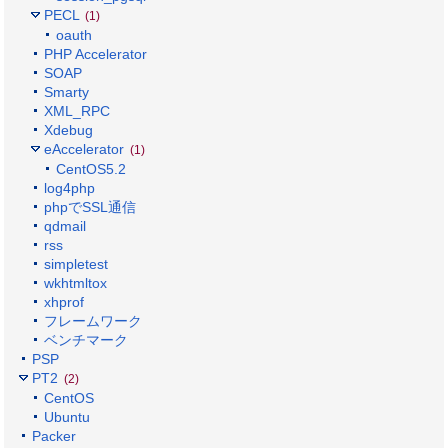
PECL
(1)
oauth
PHP Accelerator
SOAP
Smarty
XML_RPC
Xdebug
eAccelerator
(1)
CentOS5.2
log4php
phpでSSL通信
qdmail
rss
simpletest
wkhtmltox
xhprof
フレームワーク
ベンチマーク
PSP
PT2
(2)
CentOS
Ubuntu
Packer