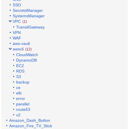
SSO
SecretsManager
SystemsManager
VPC
(1)
TransitGateway
VPN
WAF
aws-vault
awscli
(12)
CloudWatch
DynamoDB
EC2
RDS
S3
backup
ce
elb
error
parallel
route53
v2
Amazon_Dash_Button
Amazon_Fire_TV_Stick