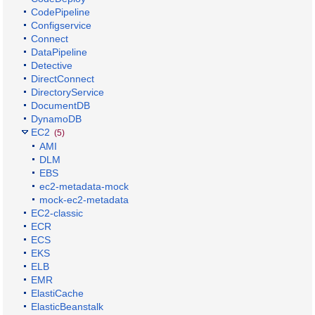
CodePipeline
Configservice
Connect
DataPipeline
Detective
DirectConnect
DirectoryService
DocumentDB
DynamoDB
EC2
(5)
AMI
DLM
EBS
ec2-metadata-mock
mock-ec2-metadata
EC2-classic
ECR
ECS
EKS
ELB
EMR
ElastiCache
ElasticBeanstalk