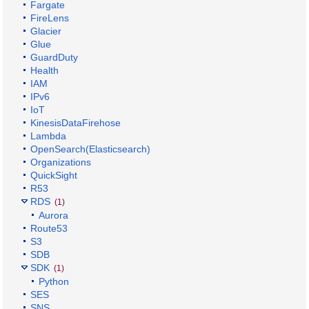
Fargate
FireLens
Glacier
Glue
GuardDuty
Health
IAM
IPv6
IoT
KinesisDataFirehose
Lambda
OpenSearch(Elasticsearch)
Organizations
QuickSight
R53
RDS
(1)
Aurora
Route53
S3
SDB
SDK
(1)
Python
SES
SNS