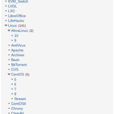
KVM_Switch
LVGL
LXC
LibreOffice
LifeHacks
Linux
(141)
AlmaLinux
(2)
10
9
AntiVirus
Apache
Archiver
Bash
BitTorrent
CVS
CentOS
(5)
5
6
7
8
Stream
CentOS4
Chrony
ClamAV