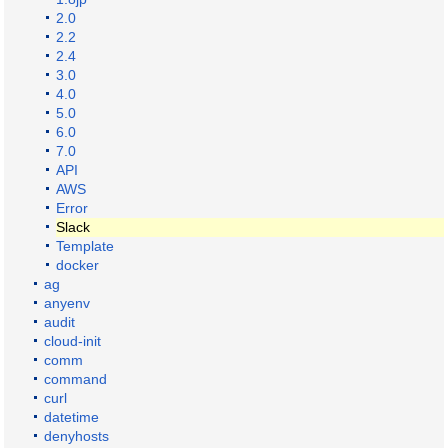
2.0
2.2
2.4
3.0
4.0
5.0
6.0
7.0
API
AWS
Error
Slack
Template
docker
ag
anyenv
audit
cloud-init
comm
command
curl
datetime
denyhosts