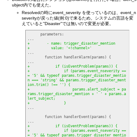
ubject内でも使えた。
Resolvedの時にevent_severity を使っているのは、event_n
severityが戻った値(例:0)で来るため。システムの言語を変
えていると"Disaster"では無いので変更が必要。
      parameters:

+        - name: trigger_disaster_mention
+          value: '<!channel>'
...

        function handlerAlarm
(
params
)
{
+            if 
(
isEventProblem
(
params
)
)
{
+                if 
(
params.event_nseverity ==
= '5' && typeof params.trigger_disaster_mentio
n === 'string' && params.trigger_disaster_ment
ion.trim
(
)
 !== ''
)
{
+                    params.alert_subject = pa
rams.trigger_disaster_mention + ' ' + params.a
lert_subject;
+                
}
...

        function handlerEvent
(
params
)
{
+            if 
(
isEventProblem
(
params
)
)
{
+                if 
(
params.event_nseverity ==
= '5' && typeof params.trigger_disaster_mentio