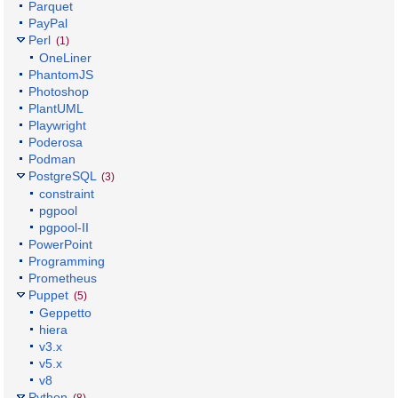
Parquet
PayPal
Perl
(1)
OneLiner
PhantomJS
Photoshop
PlantUML
Playwright
Poderosa
Podman
PostgreSQL
(3)
constraint
pgpool
pgpool-II
PowerPoint
Programming
Prometheus
Puppet
(5)
Geppetto
hiera
v3.x
v5.x
v8
Python