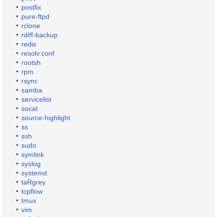
postfix
pure-ftpd
rclone
rdiff-backup
redis
resolv.conf
rootsh
rpm
rsync
samba
servicelist
socat
source-highlight
ss
ssh
sudo
symlink
syslog
systemd
taRgrey
tcpflow
tmux
vim