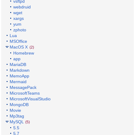
vsftpd
webdruid
wget
xargs
yum
zphoto
Lua
MSOffice
MacOS X
(2)
Homebrew
app
MariaDB
Markdown
MemoApp
Mermaid
MessagePack
MicrosoftTeams
MicrosoftVisualStudio
MongoDB
Movie
Mp3tag
MySQL
(5)
5.5
5.7