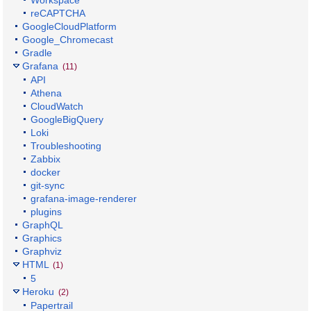
Workspace
reCAPTCHA
GoogleCloudPlatform
Google_Chromecast
Gradle
Grafana
(11)
API
Athena
CloudWatch
GoogleBigQuery
Loki
Troubleshooting
Zabbix
docker
git-sync
grafana-image-renderer
plugins
GraphQL
Graphics
Graphviz
HTML
(1)
5
Heroku
(2)
Papertrail