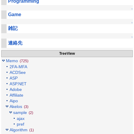
Programming
↑
Game
↑
雑記
↑
連絡先
TreeView
Memo
(725)
2FA-MFA
ACDSee
ASP
ASP.NET
Adobe
Affiliate
Aipo
Akelos
(3)
sample
(2)
ajax
pref
Algorithm
(1)