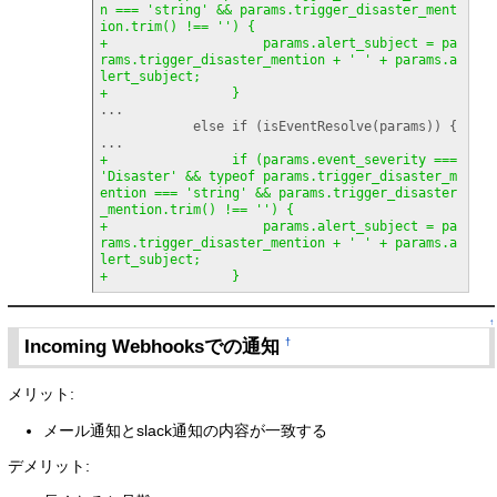
n === 'string' && params.trigger_disaster_ment
ion.trim
(
)
 !== ''
)
{
+                    params.alert_subject = pa
rams.trigger_disaster_mention + ' ' + params.a
lert_subject;
+                
}
...

            else if 
(
isEventResolve
(
params
)
)
{
+                if 
(
params.event_severity === 
'Disaster' && typeof params.trigger_disaster_m
ention === 'string' && params.trigger_disaster
_mention.trim
(
)
 !== ''
)
{
+                    params.alert_subject = pa
rams.trigger_disaster_mention + ' ' + params.a
lert_subject;
+                
}
↑
Incoming Webhooksでの通知
†
メリット:
メール通知とslack通知の内容が一致する
デメリット: