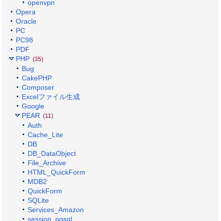
openvpn
Opera
Oracle
PC
PC98
PDF
PHP
(35)
Bug
CakePHP
Composer
Excelファイル生成
Google
PEAR
(11)
Auth
Cache_Lite
DB
DB_DataObject
File_Archive
HTML_QuickForm
MDB2
QuickForm
SQLite
Services_Amazon
session_pgsql