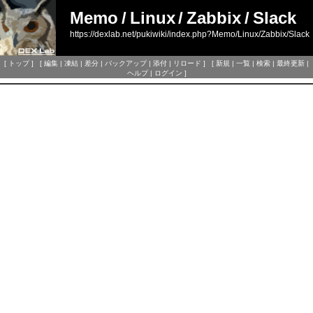
Memo
/
Linux
/
Zabbix
/
Slack
https://dexlab.net/pukiwiki/index.php?Memo/Linux/Zabbix/Slack
[
トップ
] [
編集
|
凍結
|
差分
|
バックアップ
|
添付
|
リロード
] [
新規
|
一覧
|
検索
|
最終更新
|
ヘルプ
|
ログイン
]