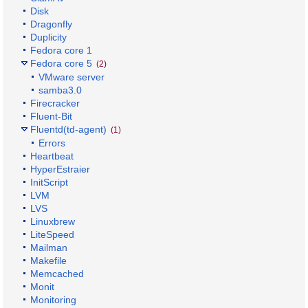
Disk
Dragonfly
Duplicity
Fedora core 1
Fedora core 5
(2)
VMware server
samba3.0
Firecracker
Fluent-Bit
Fluentd(td-agent)
(1)
Errors
Heartbeat
HyperEstraier
InitScript
LVM
LVS
Linuxbrew
LiteSpeed
Mailman
Makefile
Memcached
Monit
Monitoring