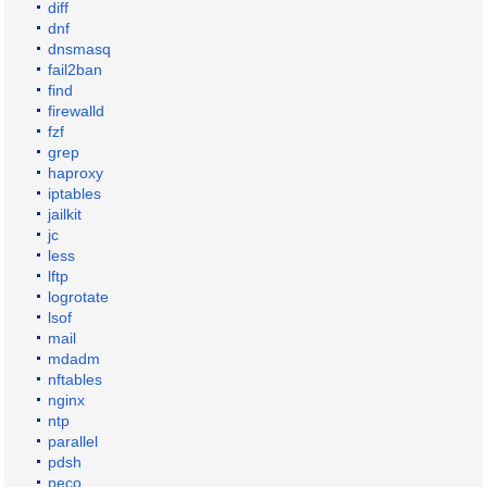
diff
dnf
dnsmasq
fail2ban
find
firewalld
fzf
grep
haproxy
iptables
jailkit
jc
less
lftp
logrotate
lsof
mail
mdadm
nftables
nginx
ntp
parallel
pdsh
peco