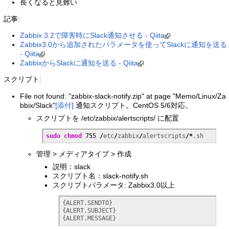
長くなると見難い
記事:
Zabbix 3.2で障害時にSlack通知させる - Qiita
Zabbix3.0から追加されたパラメータを使ってSlackに通知を送る
- Qiita
ZabbixからSlackに通知を送る - Qiita
スクリプト:
File not found: "zabbix-slack-notify.zip" at page "Memo/Linux/Za
bbix/Slack"
[添付]
通知スクリプト。CentOS 5/6対応。
スクリプトを /etc/zabbix/alertscripts/ に配置
sudo
chmod
755
/
etc
/
zabbix
/
alertscripts
/*
.sh
管理 > メディアタイプ > 作成
説明：slack
スクリプト名：slack-notify.sh
スクリプトパラメータ: Zabbix3.0以上
{ALERT.SENDTO}

{ALERT.SUBJECT}

{ALERT.MESSAGE}