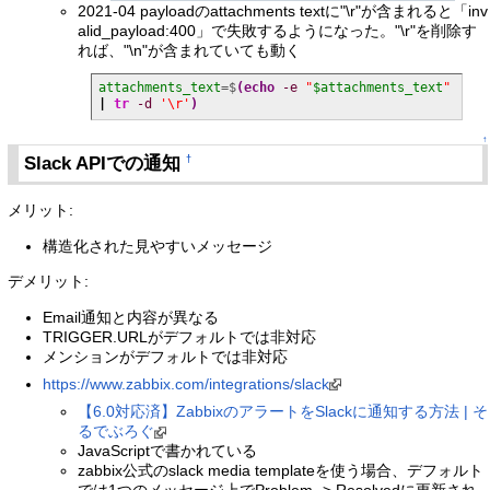
2021-04 payloadのattachments textに"\r"が含まれると「inv
alid_payload:400」で失敗するようになった。"\r"を削除す
れば、"\n"が含まれていても動く
attachments_text
=$
(
echo
-e
"
$attachments_text
"
|
tr
-d
'\r'
)
↑
Slack APIでの通知
†
メリット:
構造化された見やすいメッセージ
デメリット:
Email通知と内容が異なる
TRIGGER.URLがデフォルトでは非対応
メンションがデフォルトでは非対応
https://www.zabbix.com/integrations/slack
【6.0対応済】ZabbixのアラートをSlackに通知する方法 | そ
るでぶろぐ
JavaScriptで書かれている
zabbix公式のslack media templateを使う場合、デフォルト
では1つのメッセージ上でProblem -> Resolvedに更新され