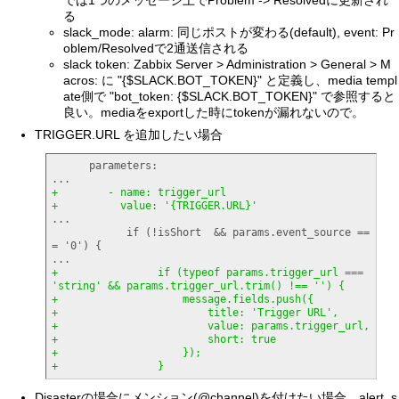
る
slack_mode: alarm: 同じポストが変わる(default), event: Pr
oblem/Resolvedで2通送信される
slack token: Zabbix Server > Administration > General > M
acros: に "{$SLACK.BOT_TOKEN}" と定義し、media templ
ate側で "bot_token: {$SLACK.BOT_TOKEN}" で参照すると
良い。mediaをexportした時にtokenが漏れないので。
TRIGGER.URL を追加したい場合
      parameters:

+        - name: trigger_url
+          value: '
{
TRIGGER.URL
}
'
...

            if 
(
!isShort  && params.event_source ==
= '
0
'
)
{
+                if 
(
typeof params.trigger_url === 
'string' && params.trigger_url.trim
(
)
 !== ''
)
{
+                    message.fields.push
(
{
+                        title: 'Trigger URL',
+                        value: params.trigger_url,
+                        short: true
+                    
}
)
;
+                
}
Disasterの場合にメンション(@channel)を付けたい場合。alert_s