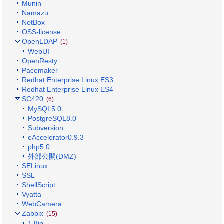
Munin
Namazu
NetBox
OSS-license
OpenLDAP
(1)
WebUI
OpenResty
Pacemaker
Redhat Enterprise Linux ES3
Redhat Enterprise Linux ES4
SC420
(6)
MySQL5.0
PostgreSQL8.0
Subversion
eAccelerator0.9.3
php5.0
外部公開(DMZ)
SELinux
SSL
ShellScript
Vyatta
WebCamera
Zabbix
(15)
1.8jp