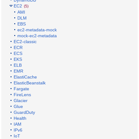
EC2
(5)
AMI
DLM
EBS
ec2-metadata-mock
mock-ec2-metadata
EC2-classic
ECR
ECS
EKS
ELB
EMR
ElastiCache
ElasticBeanstalk
Fargate
FireLens
Glacier
Glue
GuardDuty
Health
IAM
IPv6
IoT