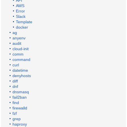
API
AWS
Error
Slack
Template
docker
ag
anyenv
audit
cloud-init
comm
command
curl
datetime
denyhosts
diff
dnf
dnsmasq
fail2ban
find
firewalld
fzf
grep
haproxy