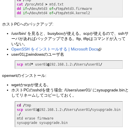
cat
/
proc
/
mtd 
>
dd
if
=
/
dev
/
mtd3 
of
=
/
tmp
/
dd
if
=
/
dev
/
mtd4 
of
=
/
tmp
/
mtd4.kernel2
ホストPCへのバックアップ:
/usr/bin/ を見ると、busyboxが使える。scpが使えるので、sshサ
ーバがあればバックアップできる。ftp, tftpはコマンドが入って
いない。
OpenSSH をインストールする | Microsoft Docs
user01はwindowsのユーザ名
scp
 mtd
*
 user01
@
192.168.1.2:
/
Users
/
user01
/
openwrtのインストール:
wgetかscpが使える。
ホストPCのsshdを使う場合: /Users/user01/ にsysupgrade.binと
してリネームしてコピーしておく。
cd
/
scp
 user01
@
192.168.1.2:
/
Users
/
user01
/
sysupgrade.bin 
.
/
mtd erase firmware

sysupgrade sysupgrade.bin