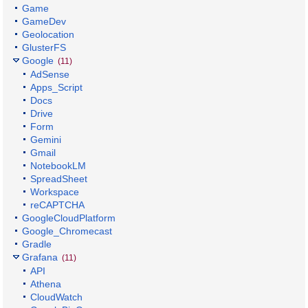
Game
GameDev
Geolocation
GlusterFS
Google
(11)
AdSense
Apps_Script
Docs
Drive
Form
Gemini
Gmail
NotebookLM
SpreadSheet
Workspace
reCAPTCHA
GoogleCloudPlatform
Google_Chromecast
Gradle
Grafana
(11)
API
Athena
CloudWatch