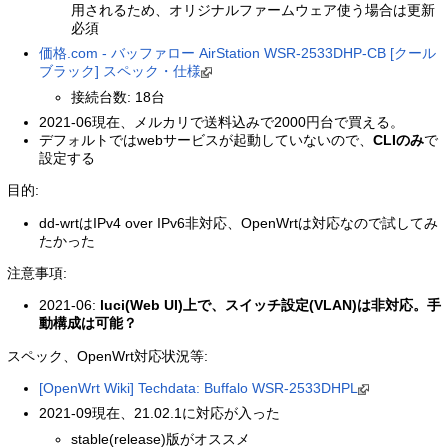
用されるため、オリジナルファームウェア使う場合は更新
必須
価格.com - バッファロー AirStation WSR-2533DHP-CB [クール
ブラック] スペック・仕様
接続台数: 18台
2021-06現在、メルカリで送料込みで2000円台で買える。
デフォルトではwebサービスが起動していないので、
CLIのみ
で
設定する
目的:
dd-wrtはIPv4 over IPv6非対応、OpenWrtは対応なので試してみ
たかった
注意事項:
2021-06:
luci(Web UI)上で、スイッチ設定(VLAN)は非対応。手
動構成は可能？
スペック、OpenWrt対応状況等:
[OpenWrt Wiki] Techdata: Buffalo WSR-2533DHPL
2021-09現在、21.02.1に対応が入った
stable(release)版がオススメ