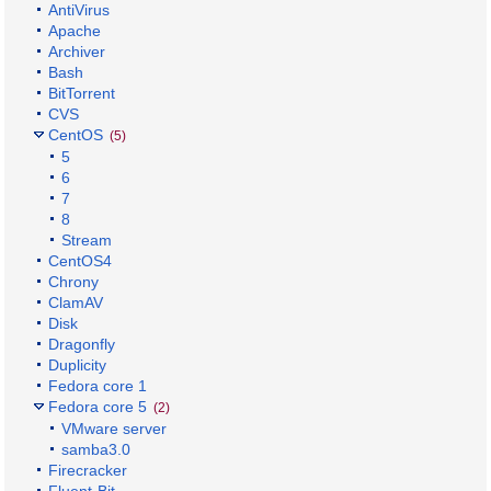
AntiVirus
Apache
Archiver
Bash
BitTorrent
CVS
CentOS
(5)
5
6
7
8
Stream
CentOS4
Chrony
ClamAV
Disk
Dragonfly
Duplicity
Fedora core 1
Fedora core 5
(2)
VMware server
samba3.0
Firecracker
Fluent-Bit