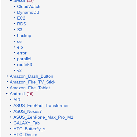
awscli
(12)
CloudWatch
DynamoDB
EC2
RDS
S3
backup
ce
elb
error
parallel
route53
v2
Amazon_Dash_Button
Amazon_Fire_TV_Stick
Amazon_Fire_Tablet
Android
(16)
AIR
ASUS_EeePad_Transformer
ASUS_Nexus7
ASUS_ZenFone_Max_Pro_M1
GALAXY_Tab
HTC_Butterfly_s
HTC_Desire