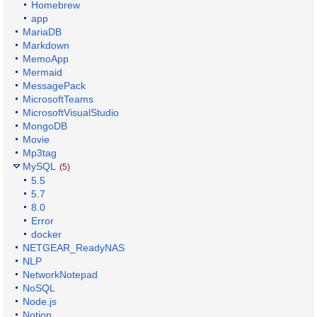
Homebrew
app
MariaDB
Markdown
MemoApp
Mermaid
MessagePack
MicrosoftTeams
MicrosoftVisualStudio
MongoDB
Movie
Mp3tag
MySQL
(5)
5.5
5.7
8.0
Error
docker
NETGEAR_ReadyNAS
NLP
NetworkNotepad
NoSQL
Node.js
Notion