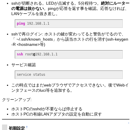
sshが切断される。LEDが点滅する。5分程待つ。
絶対にルーター
の電源は抜かない
。pingが応答を返す事を確認。応答なければ、
LANケーブルを抜き差し。
ping
 192.168.1.1
sshで再ログイン: ホストの鍵が変わってると警告がでるので、
「 ~/.ssh/known_hosts」から該当ホストの行を消す(ssh-keygen
-R <hostname>等)
ssh
 root
@
192.168.1.1
サービス確認
service status
この時点ではまだwebブラウザでアクセスできない。後でWebイ
ンタフェースのluci等を追加する。
クリーンアップ:
ホストPCのsshdが不要ならば停止する
ホストPCの有線LANアダプタの設定を自動に戻す
↑
†
初期設定