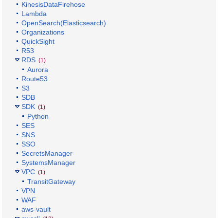
KinesisDataFirehose
Lambda
OpenSearch(Elasticsearch)
Organizations
QuickSight
R53
RDS
(1)
Aurora
Route53
S3
SDB
SDK
(1)
Python
SES
SNS
SSO
SecretsManager
SystemsManager
VPC
(1)
TransitGateway
VPN
WAF
aws-vault