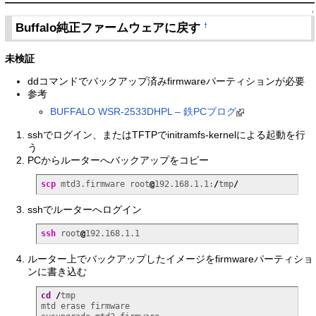
↑
Buffalo純正ファームウェアに戻す
†
未検証
ddコマンドでバックアップ済みfirmwareパーティションが必要
参考
BUFFALO WSR-2533DHPL – 鉄PCブログ
sshでログイン、またはTFTPでinitramfs-kernelによる起動を行
う
PCからルーターへバックアップをコピー
scp
 mtd3.firmware root
@
192.168.1.1:
/
tmp
/
sshでルーターへログイン
ssh
 root
@
192.168.1.1
ルーター上でバックアップしたイメージをfirmwareパーティショ
ンに書き込む
cd
/
tmp

mtd erase firmware
