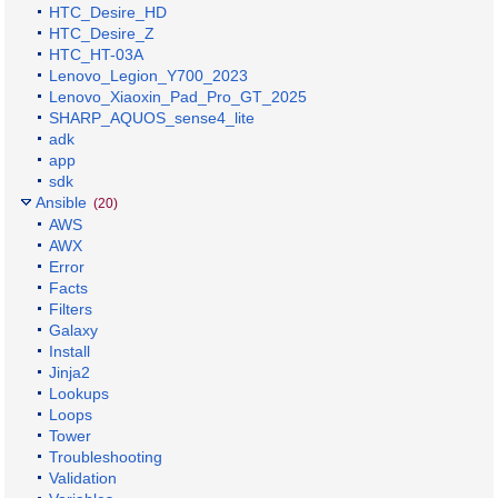
HTC_Desire_HD
HTC_Desire_Z
HTC_HT-03A
Lenovo_Legion_Y700_2023
Lenovo_Xiaoxin_Pad_Pro_GT_2025
SHARP_AQUOS_sense4_lite
adk
app
sdk
Ansible
(20)
AWS
AWX
Error
Facts
Filters
Galaxy
Install
Jinja2
Lookups
Loops
Tower
Troubleshooting
Validation