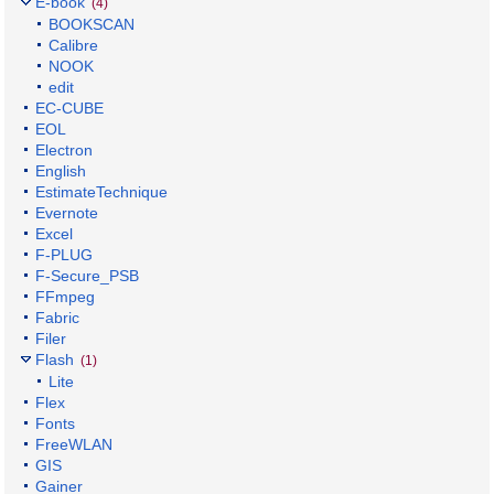
E-book
(4)
BOOKSCAN
Calibre
NOOK
edit
EC-CUBE
EOL
Electron
English
EstimateTechnique
Evernote
Excel
F-PLUG
F-Secure_PSB
FFmpeg
Fabric
Filer
Flash
(1)
Lite
Flex
Fonts
FreeWLAN
GIS
Gainer