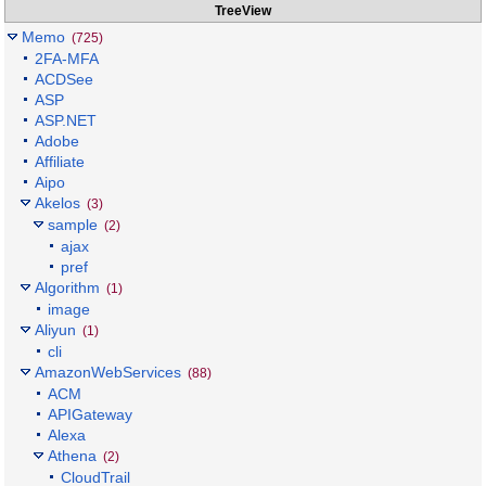
TreeView
Memo
(725)
2FA-MFA
ACDSee
ASP
ASP.NET
Adobe
Affiliate
Aipo
Akelos
(3)
sample
(2)
ajax
pref
Algorithm
(1)
image
Aliyun
(1)
cli
AmazonWebServices
(88)
ACM
APIGateway
Alexa
Athena
(2)
CloudTrail