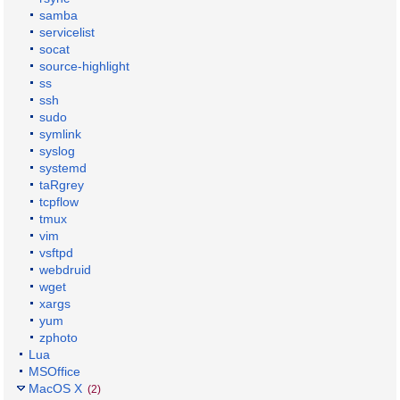
samba
servicelist
socat
source-highlight
ss
ssh
sudo
symlink
syslog
systemd
taRgrey
tcpflow
tmux
vim
vsftpd
webdruid
wget
xargs
yum
zphoto
Lua
MSOffice
MacOS X
(2)