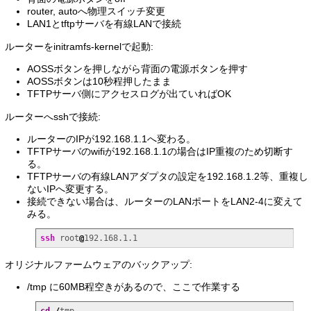
router, autoへ物理スイッチ変更
LAN1とtftpサーバを有線LANで接続
ルーターをinitramfs-kernelで起動:
AOSSボタンを押しながら背面の電源ボタンを押す
AOSSボタンは10秒程押したまま
TFTPサーバ側にアクセスログが出ていればOK
ルーターへsshで接続:
ルーターのIPが192.168.1.1へ変わる。
TFTPサーバのwifiが192.168.1.1の場合はIP重複のため切断す
る。
TFTPサーバの有線LANアダプタの設定を192.168.1.2等、重複し
ないIPへ変更する。
接続できない場合は、ルーターのLANポートをLAN2-4に変えて
みる。
ssh
 root
@
192.168.1.1
オリジナルファームウェアのバックアップ:
/tmp に60MB程空きがあるので、ここで作業する
cd
/