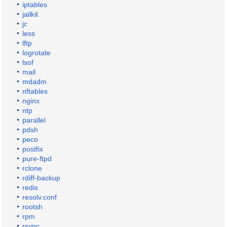
iptables
jailkit
jc
less
lftp
logrotate
lsof
mail
mdadm
nftables
nginx
ntp
parallel
pdsh
peco
postfix
pure-ftpd
rclone
rdiff-backup
redis
resolv.conf
rootsh
rpm
rsync