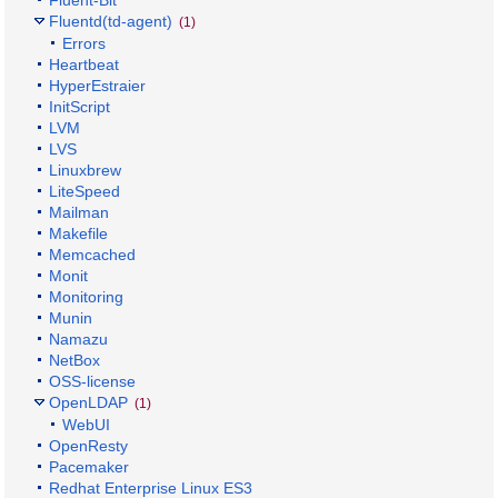
Fluentd(td-agent)
(1)
Errors
Heartbeat
HyperEstraier
InitScript
LVM
LVS
Linuxbrew
LiteSpeed
Mailman
Makefile
Memcached
Monit
Monitoring
Munin
Namazu
NetBox
OSS-license
OpenLDAP
(1)
WebUI
OpenResty
Pacemaker
Redhat Enterprise Linux ES3