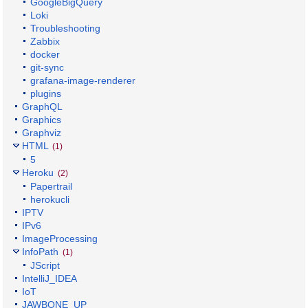
GoogleBigQuery
Loki
Troubleshooting
Zabbix
docker
git-sync
grafana-image-renderer
plugins
GraphQL
Graphics
Graphviz
HTML
(1)
5
Heroku
(2)
Papertrail
herokucli
IPTV
IPv6
ImageProcessing
InfoPath
(1)
JScript
IntelliJ_IDEA
IoT
JAWBONE_UP