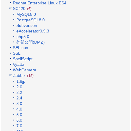
Redhat Enterprise Linux ES4
SC420
(6)
MySQL5.0
PostgreSQL8.0
Subversion
eAccelerator0.9.3
php5.0
外部公開(DMZ)
SELinux
SSL
ShellScript
Vyatta
WebCamera
Zabbix
(15)
1.8jp
2.0
2.2
2.4
3.0
4.0
5.0
6.0
7.0