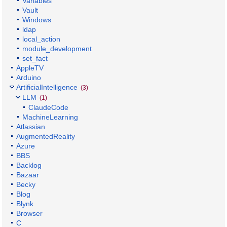
Variables
Vault
Windows
ldap
local_action
module_development
set_fact
AppleTV
Arduino
ArtificialIntelligence
(3)
LLM
(1)
ClaudeCode
MachineLearning
Atlassian
AugmentedReality
Azure
BBS
Backlog
Bazaar
Becky
Blog
Blynk
Browser
C