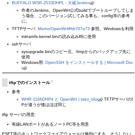
BUFFALO WSR-2533DHPL - 大破Jenkins
作者のJenkins。OpenWrt公式buildでブートループしてしま
う場合、このバージョン試してみる事も。config等の参考
に。
TFTPサーバ:
Memo/OpenWrt#hb707e73
参照。Windowsを利用
initramfs-kernel.binの読み込み時に使用
sshサーバ
sysupgrade.binのコピー元、/tmpからのバックアップ先に
使用
Windows用:
OpenSSH をインストールする | Microsoft Doc
s
↑
†
tftpでのインストール
参考
WHR-1166DHP4 と OpenWrt | tako_blog
TFTPサーバのI
Pが違うが後はほぼ同じ
tftp サーバの用意:
有線LANポートがあるノートPC等を用意
ESET等のネットワークファイアウォールは無効にする。そうしない