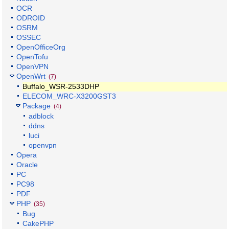
OCR
ODROID
OSRM
OSSEC
OpenOfficeOrg
OpenTofu
OpenVPN
OpenWrt
(7)
Buffalo_WSR-2533DHP
ELECOM_WRC-X3200GST3
Package
(4)
adblock
ddns
luci
openvpn
Opera
Oracle
PC
PC98
PDF
PHP
(35)
Bug
CakePHP