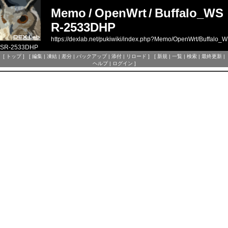
Memo
/
OpenWrt
/
Buffalo_WS
R-2533DHP
https://dexlab.net/pukiwiki/index.php?Memo/OpenWrt/Buffalo_W
SR-2533DHP
[
トップ
] [
編集
|
凍結
|
差分
|
バックアップ
|
添付
|
リロード
] [
新規
|
一覧
|
検索
|
最終更新
|
ヘルプ
|
ログイン
]