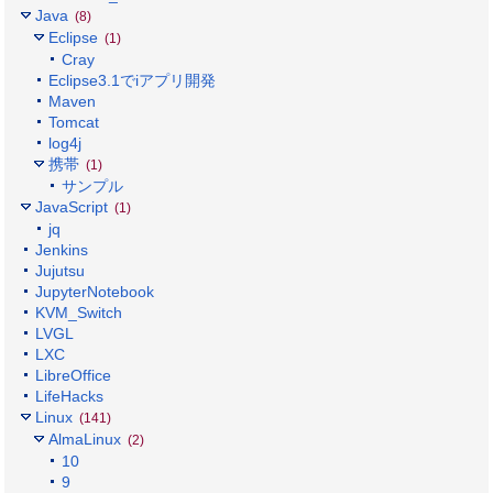
Java
(8)
Eclipse
(1)
Cray
Eclipse3.1でiアプリ開発
Maven
Tomcat
log4j
携帯
(1)
サンプル
JavaScript
(1)
jq
Jenkins
Jujutsu
JupyterNotebook
KVM_Switch
LVGL
LXC
LibreOffice
LifeHacks
Linux
(141)
AlmaLinux
(2)
10
9