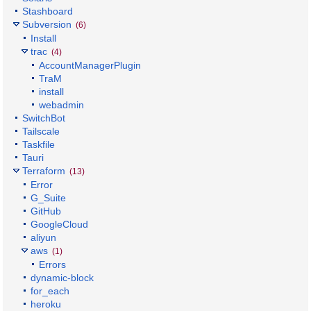
Stashboard
Subversion
(6)
Install
trac
(4)
AccountManagerPlugin
TraM
install
webadmin
SwitchBot
Tailscale
Taskfile
Tauri
Terraform
(13)
Error
G_Suite
GitHub
GoogleCloud
aliyun
aws
(1)
Errors
dynamic-block
for_each
heroku