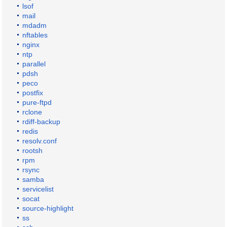
lsof
mail
mdadm
nftables
nginx
ntp
parallel
pdsh
peco
postfix
pure-ftpd
rclone
rdiff-backup
redis
resolv.conf
rootsh
rpm
rsync
samba
servicelist
socat
source-highlight
ss