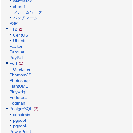
wkhtmltox
xhprof
フレームワーク
ベンチマーク
PSP
PT2
(2)
CentOS
Ubuntu
Packer
Parquet
PayPal
Perl
(1)
OneLiner
PhantomJS
Photoshop
PlantUML
Playwright
Poderosa
Podman
PostgreSQL
(3)
constraint
pgpool
pgpool-II
PowerPoint