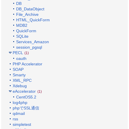
DB
DB_DataObject
File_Archive
HTML_QuickForm
MDB2
QuickForm
SQLite
Services_Amazon
session_pgsql
PECL
(1)
oauth
PHP Accelerator
SOAP
Smarty
XML_RPC
Xdebug
eAccelerator
(1)
CentOS5.2
log4php
phpでSSL通信
qdmail
rss
simpletest