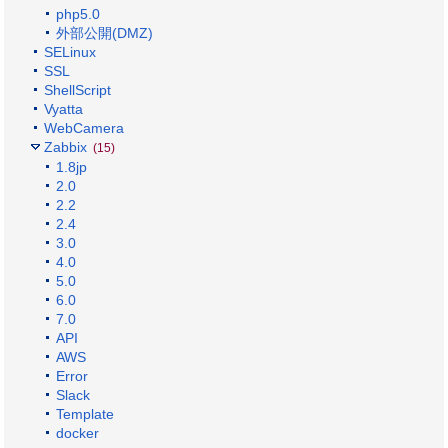
php5.0
外部公開(DMZ)
SELinux
SSL
ShellScript
Vyatta
WebCamera
Zabbix
(15)
1.8jp
2.0
2.2
2.4
3.0
4.0
5.0
6.0
7.0
API
AWS
Error
Slack
Template
docker