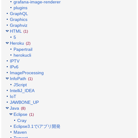
grafana-image-renderer
plugins
GraphQL
Graphics
Graphviz
HTML
(1)
5
Heroku
(2)
Papertrail
herokucli
IPTV
IPv6
ImageProcessing
InfoPath
(1)
JScript
IntelliJ_IDEA
IoT
JAWBONE_UP
Java
(8)
Eclipse
(1)
Cray
Eclipse3.1でiアプリ開発
Maven
Tomcat