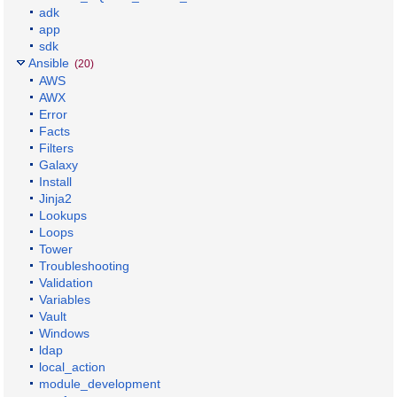
adk
app
sdk
Ansible
(20)
AWS
AWX
Error
Facts
Filters
Galaxy
Install
Jinja2
Lookups
Loops
Tower
Troubleshooting
Validation
Variables
Vault
Windows
ldap
local_action
module_development