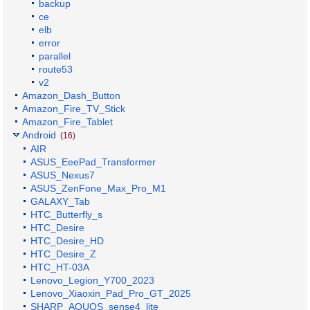
backup
ce
elb
error
parallel
route53
v2
Amazon_Dash_Button
Amazon_Fire_TV_Stick
Amazon_Fire_Tablet
Android
(16)
AIR
ASUS_EeePad_Transformer
ASUS_Nexus7
ASUS_ZenFone_Max_Pro_M1
GALAXY_Tab
HTC_Butterfly_s
HTC_Desire
HTC_Desire_HD
HTC_Desire_Z
HTC_HT-03A
Lenovo_Legion_Y700_2023
Lenovo_Xiaoxin_Pad_Pro_GT_2025
SHARP_AQUOS_sense4_lite