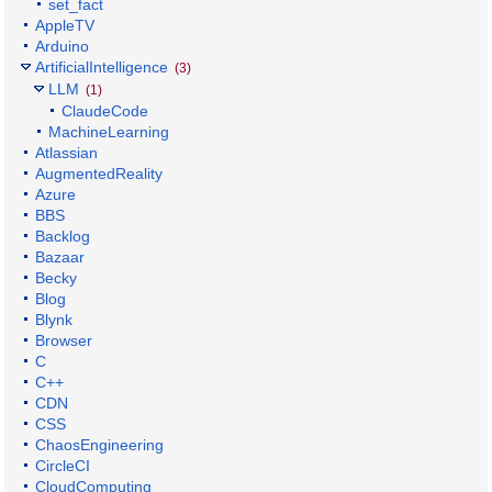
set_fact
AppleTV
Arduino
ArtificialIntelligence
(3)
LLM
(1)
ClaudeCode
MachineLearning
Atlassian
AugmentedReality
Azure
BBS
Backlog
Bazaar
Becky
Blog
Blynk
Browser
C
C++
CDN
CSS
ChaosEngineering
CircleCI
CloudComputing