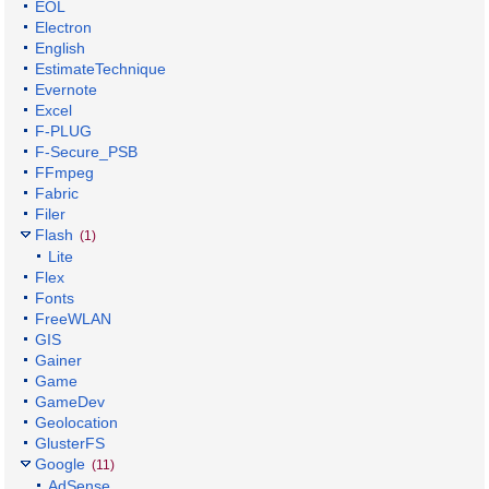
EOL
Electron
English
EstimateTechnique
Evernote
Excel
F-PLUG
F-Secure_PSB
FFmpeg
Fabric
Filer
Flash
(1)
Lite
Flex
Fonts
FreeWLAN
GIS
Gainer
Game
GameDev
Geolocation
GlusterFS
Google
(11)
AdSense