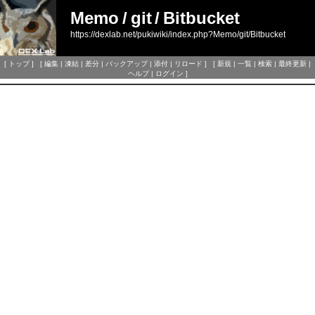
Memo
/
git
/
Bitbucket
https://dexlab.net/pukiwiki/index.php?Memo/git/Bitbucket
[
トップ
] [
編集
|
凍結
|
差分
|
バックアップ
|
添付
|
リロード
] [
新規
|
一覧
|
検索
|
最終更新
|
ヘルプ
|
ログイン
]