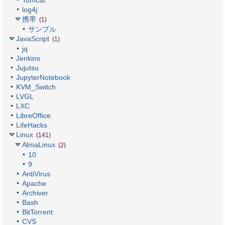
log4j
携帯
(1)
サンプル
JavaScript
(1)
jq
Jenkins
Jujutsu
JupyterNotebook
KVM_Switch
LVGL
LXC
LibreOffice
LifeHacks
Linux
(141)
AlmaLinux
(2)
10
9
AntiVirus
Apache
Archiver
Bash
BitTorrent
CVS