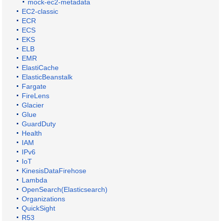
mock-ec2-metadata
EC2-classic
ECR
ECS
EKS
ELB
EMR
ElastiCache
ElasticBeanstalk
Fargate
FireLens
Glacier
Glue
GuardDuty
Health
IAM
IPv6
IoT
KinesisDataFirehose
Lambda
OpenSearch(Elasticsearch)
Organizations
QuickSight
R53