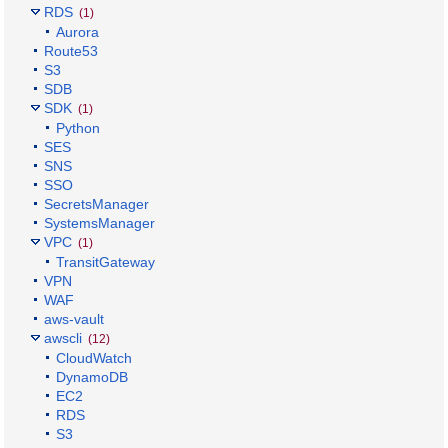
RDS
(1)
Aurora
Route53
S3
SDB
SDK
(1)
Python
SES
SNS
SSO
SecretsManager
SystemsManager
VPC
(1)
TransitGateway
VPN
WAF
aws-vault
awscli
(12)
CloudWatch
DynamoDB
EC2
RDS
S3