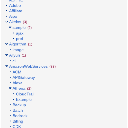
Adobe
Affiliate
Aipo
Akelos
(3)
sample
(2)
ajax
pref
Algorithm
(1)
image
Aliyun
(1)
cli
AmazonWebServices
(88)
ACM
APIGateway
Alexa
Athena
(2)
CloudTrail
Example
Backup
Batch
Bedrock
Billing
CDK