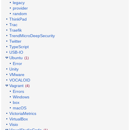
legacy
provider
random
ThinkPad
Trac
Traefik
TrendMicroDeepSecurity
Twitter
TypeScript
USB-IO
Ubuntu
(1)
Error
Unity
VMware
VOCALOID
Vagrant
(4)
Errors
Windows
box
macOS
VictoriaMetrics
VirtualBox
Visio
VisualStudioCode