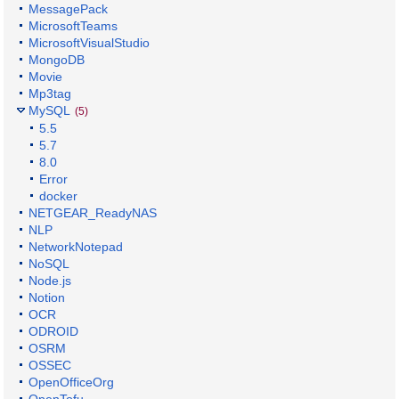
MessagePack
MicrosoftTeams
MicrosoftVisualStudio
MongoDB
Movie
Mp3tag
MySQL
(5)
5.5
5.7
8.0
Error
docker
NETGEAR_ReadyNAS
NLP
NetworkNotepad
NoSQL
Node.js
Notion
OCR
ODROID
OSRM
OSSEC
OpenOfficeOrg
OpenTofu