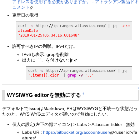
アドレスを使用する必要がありますか。 - アトラシアン製品ドキ
ュメント
更新日の取得
curl 
-s
 https:
//
ip-ranges.atlassian.com
/
|
 jq 
'.cre
ationDate'
"2019-01-25T05:34:16.601648"
許可すべきIPの列挙。IPv4だけ。
IPv6も表示: grepを削除
出力に「"」を付けない: jr -r
curl 
-s
 https:
//
ip-ranges.atlassian.com
/
|
 jq 
'.items[].cidr'
|
grep
-v
'::'
↑
WYSIWYG editorを無効にする
†
デフォルトでIssueはMarkdown, PRはWYSIWYGと不統一な状態だっ
たのと、WYSIWYGエディタが遅いので無効にしたい。
個人の設定(左下の顔アイコン) > Labs > Atlassian Editor : 無効
Labs URI:
https://bitbucket.org/account/user/
<user id>/fe
atures/