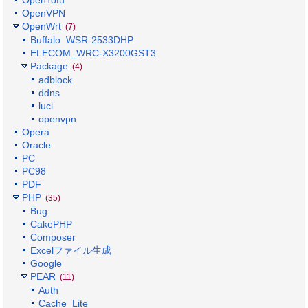
OpenVPN
OpenWrt
(7)
Buffalo_WSR-2533DHP
ELECOM_WRC-X3200GST3
Package
(4)
adblock
ddns
luci
openvpn
Opera
Oracle
PC
PC98
PDF
PHP
(35)
Bug
CakePHP
Composer
Excelファイル生成
Google
PEAR
(11)
Auth
Cache_Lite