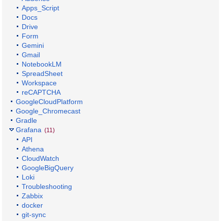
Apps_Script
Docs
Drive
Form
Gemini
Gmail
NotebookLM
SpreadSheet
Workspace
reCAPTCHA
GoogleCloudPlatform
Google_Chromecast
Gradle
Grafana
(11)
API
Athena
CloudWatch
GoogleBigQuery
Loki
Troubleshooting
Zabbix
docker
git-sync