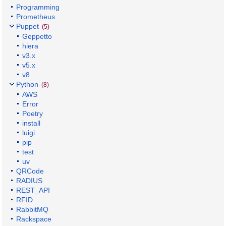
Programming
Prometheus
Puppet
(5)
Geppetto
hiera
v3.x
v5.x
v8
Python
(8)
AWS
Error
Poetry
install
luigi
pip
test
uv
QRCode
RADIUS
REST_API
RFID
RabbitMQ
Rackspace