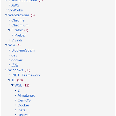
(1)
AWS
VxWorks
WebBrowser
(5)
Chrome
Chromium
Firefox
(1)
PreBar
Vivaldi
Wiki
(4)
BlockingSpam
dev
docker
広告
Windows
(30)
.NET_Framework
10
(13)
WSL
(12)
2
AlmaLinux
CentOS
Docker
Install
Ubuntu