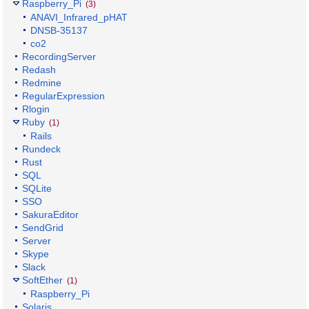
Raspberry_Pi
(3)
ANAVI_Infrared_pHAT
DNSB-35137
co2
RecordingServer
Redash
Redmine
RegularExpression
Rlogin
Ruby
(1)
Rails
Rundeck
Rust
SQL
SQLite
SSO
SakuraEditor
SendGrid
Server
Skype
Slack
SoftEther
(1)
Raspberry_Pi
Solaris