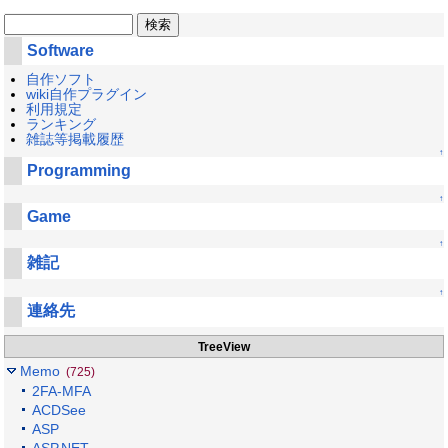
Software
自作ソフト
wiki自作プラグイン
利用規定
ランキング
雑誌等掲載履歴
↑
Programming
↑
Game
↑
雑記
↑
連絡先
TreeView
Memo
(725)
2FA-MFA
ACDSee
ASP
ASP.NET