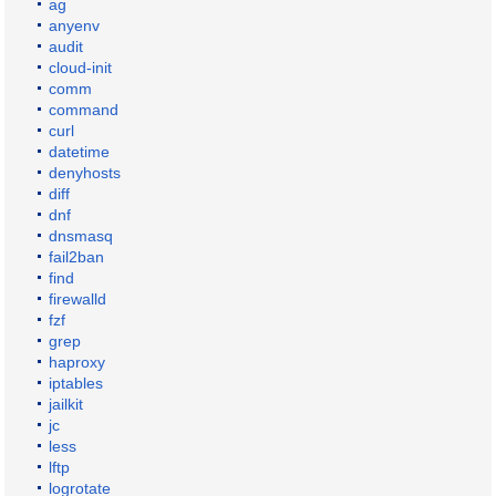
ag
anyenv
audit
cloud-init
comm
command
curl
datetime
denyhosts
diff
dnf
dnsmasq
fail2ban
find
firewalld
fzf
grep
haproxy
iptables
jailkit
jc
less
lftp
logrotate