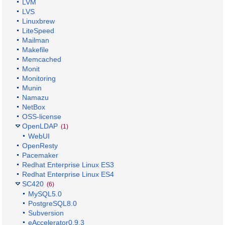
LVM
LVS
Linuxbrew
LiteSpeed
Mailman
Makefile
Memcached
Monit
Monitoring
Munin
Namazu
NetBox
OSS-license
OpenLDAP
(1)
WebUI
OpenResty
Pacemaker
Redhat Enterprise Linux ES3
Redhat Enterprise Linux ES4
SC420
(6)
MySQL5.0
PostgreSQL8.0
Subversion
eAccelerator0.9.3