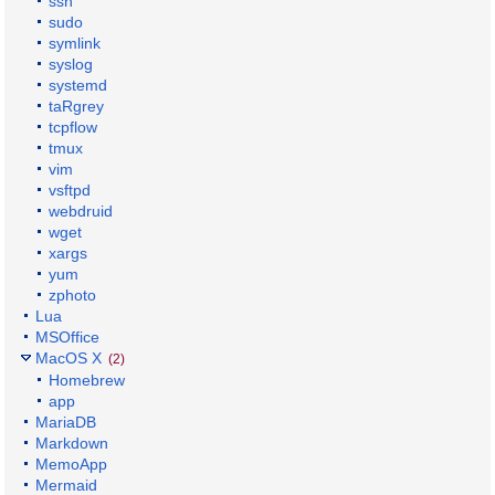
ssh
sudo
symlink
syslog
systemd
taRgrey
tcpflow
tmux
vim
vsftpd
webdruid
wget
xargs
yum
zphoto
Lua
MSOffice
MacOS X
(2)
Homebrew
app
MariaDB
Markdown
MemoApp
Mermaid