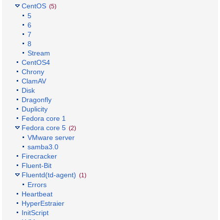
CentOS
(5)
5
6
7
8
Stream
CentOS4
Chrony
ClamAV
Disk
Dragonfly
Duplicity
Fedora core 1
Fedora core 5
(2)
VMware server
samba3.0
Firecracker
Fluent-Bit
Fluentd(td-agent)
(1)
Errors
Heartbeat
HyperEstraier
InitScript