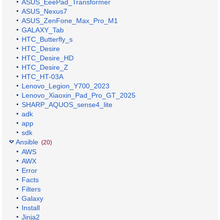
ASUS_EeePad_Transformer
ASUS_Nexus7
ASUS_ZenFone_Max_Pro_M1
GALAXY_Tab
HTC_Butterfly_s
HTC_Desire
HTC_Desire_HD
HTC_Desire_Z
HTC_HT-03A
Lenovo_Legion_Y700_2023
Lenovo_Xiaoxin_Pad_Pro_GT_2025
SHARP_AQUOS_sense4_lite
adk
app
sdk
Ansible
(20)
AWS
AWX
Error
Facts
Filters
Galaxy
Install
Jinja2