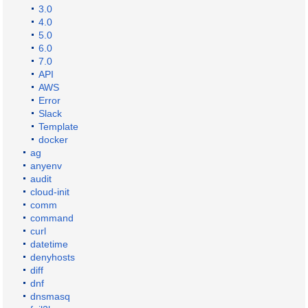
3.0
4.0
5.0
6.0
7.0
API
AWS
Error
Slack
Template
docker
ag
anyenv
audit
cloud-init
comm
command
curl
datetime
denyhosts
diff
dnf
dnsmasq