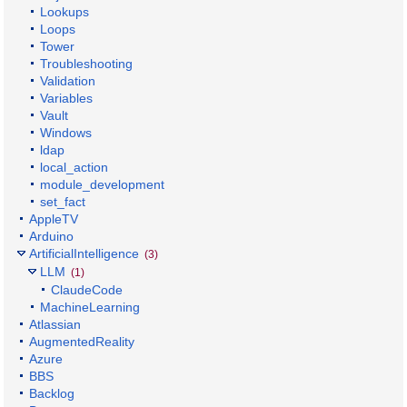
Lookups
Loops
Tower
Troubleshooting
Validation
Variables
Vault
Windows
ldap
local_action
module_development
set_fact
AppleTV
Arduino
ArtificialIntelligence
(3)
LLM
(1)
ClaudeCode
MachineLearning
Atlassian
AugmentedReality
Azure
BBS
Backlog