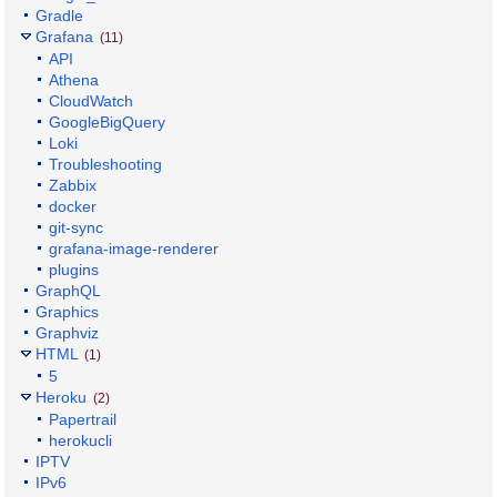
Gradle
Grafana
(11)
API
Athena
CloudWatch
GoogleBigQuery
Loki
Troubleshooting
Zabbix
docker
git-sync
grafana-image-renderer
plugins
GraphQL
Graphics
Graphviz
HTML
(1)
5
Heroku
(2)
Papertrail
herokucli
IPTV
IPv6