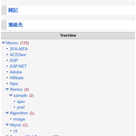
↑
雑記
↑
連絡先
TreeView
Memo
(725)
2FA-MFA
ACDSee
ASP
ASP.NET
Adobe
Affiliate
Aipo
Akelos
(3)
sample
(2)
ajax
pref
Algorithm
(1)
image
Aliyun
(1)
cli