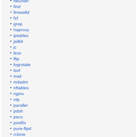
fail2ban
find
firewalld
fzf
grep
haproxy
iptables
jailkit
jc
less
lftp
logrotate
lsof
mail
mdadm
nftables
nginx
ntp
parallel
pdsh
peco
postfix
pure-ftpd
rclone