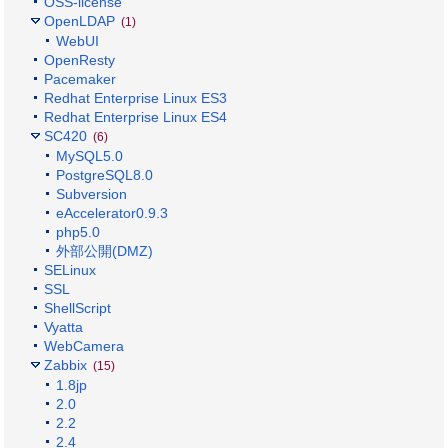
OSS-license
OpenLDAP
(1)
WebUI
OpenResty
Pacemaker
Redhat Enterprise Linux ES3
Redhat Enterprise Linux ES4
SC420
(6)
MySQL5.0
PostgreSQL8.0
Subversion
eAccelerator0.9.3
php5.0
外部公開(DMZ)
SELinux
SSL
ShellScript
Vyatta
WebCamera
Zabbix
(15)
1.8jp
2.0
2.2
2.4