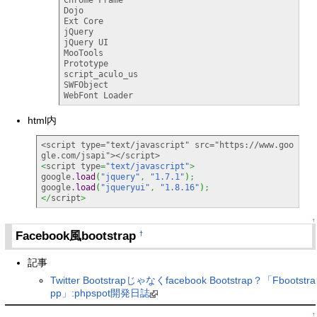
Dojo 

Ext Core 

jQuery 

jQuery UI 

MooTools 

Prototype 

script_aculo_us 

SWFObject 

WebFont Loader
html内
<script type="text/javascript" src="https://www.goo
<
script type
=
"text/javascript"
>
google.
load
(
"jquery"
,
"1.7.1"
)
;
google.
load
(
"jqueryui"
,
"1.8.16"
)
;
</
script
>
↑
Facebook風bootstrap
†
記事
Twitter Bootstrapじゃなくfacebook Bootstrap？「Fbootstra
pp」:phpspot開発日誌
↑