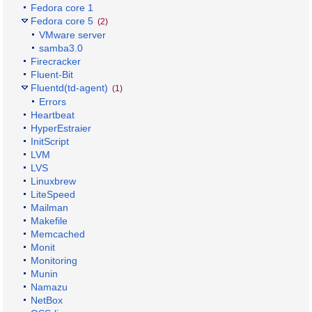
Fedora core 1
Fedora core 5
(2)
VMware server
samba3.0
Firecracker
Fluent-Bit
Fluentd(td-agent)
(1)
Errors
Heartbeat
HyperEstraier
InitScript
LVM
LVS
Linuxbrew
LiteSpeed
Mailman
Makefile
Memcached
Monit
Monitoring
Munin
Namazu
NetBox