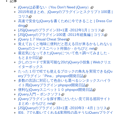
記事
jQueryは必要ない（You Don't Need jQuery）
2015年総まとめ、jQueryのプラグインとスクリプト100選 |
コリス
高速で安全なjQueryを書くために今できること | Dress Cor
ding
[JS]jQueryのプラグイン33+1選 -2012年1月 | コリス
[JS]jQueryのプラグイン100選 -2011年総集編 | コリス
jQuery 1.7 Visual Cheat Sheet
覚えておくと地味に便利だと思える日が来るかもしれないj
Queryのコードスニペット何個か - かちびと.net
最近気になってきたjQueryについて色々調べてみました -
もとまか日記
少しのコードで実装可能な20のjQuery小技集 | Webクリエ
イターボックス
たった１行でIEでも使えるブロックの角丸を実現できるjQu
eryプラグイン「Pina」:phpspot開発日誌
多数の言語に対応して色合いも選べるシンタックスハイラ
イト用jQueryプラグイン:phpspot開発日誌
便利なjQueryスニペット１０:phpspot開発日誌
jQuery入門 – ポンクソフト
jQueryプラグインを探す際にだいたい見て回る巡回サイト
まとめ - かちびと.net
[JS]jQueryのプラグイン33+1選 -2010年3・4月 | コリス
IE6、7でも動いてくれる&実用性の高そうなjQueryプラグイ