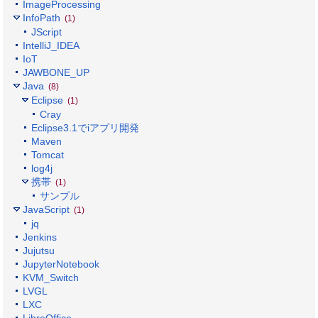
ImageProcessing
InfoPath
(1)
JScript
IntelliJ_IDEA
IoT
JAWBONE_UP
Java
(8)
Eclipse
(1)
Cray
Eclipse3.1でiアプリ開発
Maven
Tomcat
log4j
携帯
(1)
サンプル
JavaScript
(1)
jq
Jenkins
Jujutsu
JupyterNotebook
KVM_Switch
LVGL
LXC