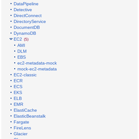
DataPipeline
Detective
DirectConnect
DirectoryService
DocumentDB
DynamoDB
EC2
(5)
AMI
DLM
EBS
ec2-metadata-mock
mock-ec2-metadata
EC2-classic
ECR
ECS
EKS
ELB
EMR
ElastiCache
ElasticBeanstalk
Fargate
FireLens
Glacier