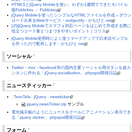
HTML5とjQuery Mobileを使い、わずか1週間でできたモバイル
版Publickey － Publickey
jQuery Mobileを使ったシンプルなHTMLファイルを作成→ダウン
ロード出来るWebサービス・mobjectify - かちびと.net
[JS]jQuery Mobileでスマフォ対応ページをはじめて作成する際に
役立つコード集とつまづきやすいポイント | コリス
jQuery Mobile使用時によく使うマークアップで日本語サンプル
を作ったので配布します - かちびと.net
↑
ソーシャル
†
Twitter・mixi・facebook等の国内主要ソーシャル用ボタンを超カ
ンタンに作れる「jQuery.socialbutton」:phpspot開発日誌
↑
ニュースティッカー
†
::TexoTela:: jQuery - newsticker
jquery.newsTicker.zip
サンプル
電光掲示板のようにニュースをクールにアニメーション表示でき
る「jquery vticker」:phpspot開発日誌
↑
フォーム
†