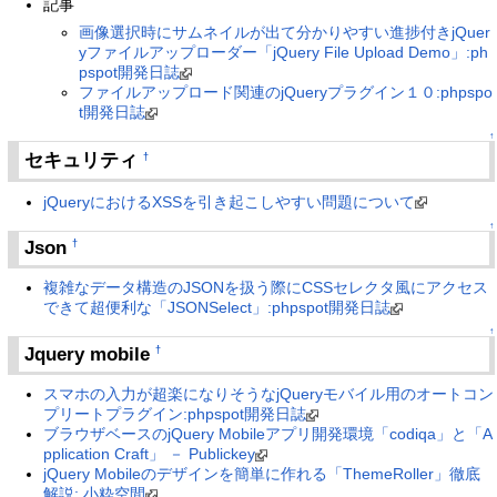
記事
画像選択時にサムネイルが出て分かりやすい進捗付きjQuer
yファイルアップローダー「jQuery File Upload Demo」:ph
pspot開発日誌
ファイルアップロード関連のjQueryプラグイン１０:phpspo
t開発日誌
↑
セキュリティ
†
jQueryにおけるXSSを引き起こしやすい問題について
↑
Json
†
複雑なデータ構造のJSONを扱う際にCSSセレクタ風にアクセス
できて超便利な「JSONSelect」:phpspot開発日誌
↑
Jquery mobile
†
スマホの入力が超楽になりそうなjQueryモバイル用のオートコン
プリートプラグイン:phpspot開発日誌
ブラウザベースのjQuery Mobileアプリ開発環境「codiqa」と「A
pplication Craft」 － Publickey
jQuery Mobileのデザインを簡単に作れる「ThemeRoller」徹底
解説: 小粋空間