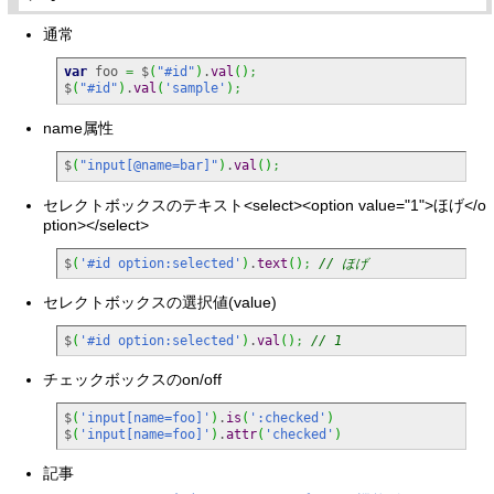
通常
var
 foo 
=
 $
(
"#id"
)
.
val
(
)
;
$
(
"#id"
)
.
val
(
'sample'
)
;
name属性
$
(
"input[@name=bar]"
)
.
val
(
)
;
セレクトボックスのテキスト<select><option value="1">ほげ</o
ption></select>
$
(
'#id option:selected'
)
.
text
(
)
;
// ほげ
セレクトボックスの選択値(value)
$
(
'#id option:selected'
)
.
val
(
)
;
// 1
チェックボックスのon/off
$
(
'input[name=foo]'
)
.
is
(
':checked'
)
$
(
'input[name=foo]'
)
.
attr
(
'checked'
)
記事