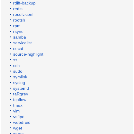
rdiff-backup
redis
resolv.conf
rootsh
rpm
rsync
samba
servicelist
socat
source-highlight
ss
ssh
sudo
symlink
syslog
systemd
taRgrey
tcpflow
tmux
vim
vsftpd
webdruid
wget
xargs