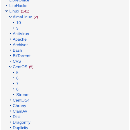
LibreOffice
LifeHacks
Linux
(141)
AlmaLinux
(2)
10
9
AntiVirus
Apache
Archiver
Bash
BitTorrent
CVS
CentOS
(5)
5
6
7
8
Stream
CentOS4
Chrony
ClamAV
Disk
Dragonfly
Duplicity