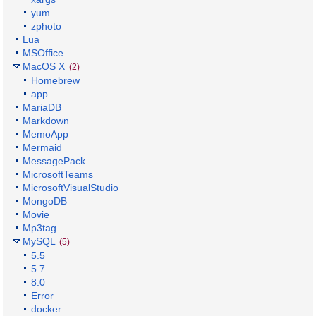
yum
zphoto
Lua
MSOffice
MacOS X
(2)
Homebrew
app
MariaDB
Markdown
MemoApp
Mermaid
MessagePack
MicrosoftTeams
MicrosoftVisualStudio
MongoDB
Movie
Mp3tag
MySQL
(5)
5.5
5.7
8.0
Error
docker