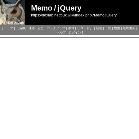
Memo
/
jQuery
https://dexlab.net/pukiwiki/index.php?Memo/jQuery
[
トップ
] [
編集
|
凍結
|
差分
|
バックアップ
|
添付
|
リロード
] [
新規
|
一覧
|
検索
|
最終更新
|
ヘルプ
|
ログイン
]