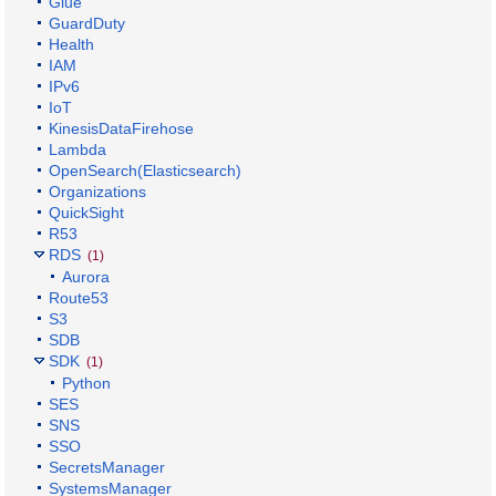
Glue
GuardDuty
Health
IAM
IPv6
IoT
KinesisDataFirehose
Lambda
OpenSearch(Elasticsearch)
Organizations
QuickSight
R53
RDS
(1)
Aurora
Route53
S3
SDB
SDK
(1)
Python
SES
SNS
SSO
SecretsManager
SystemsManager