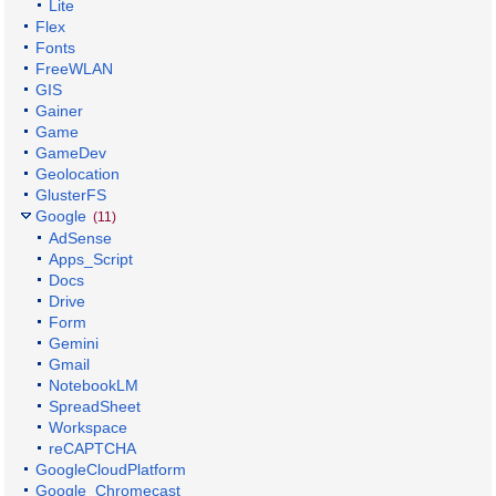
Lite
Flex
Fonts
FreeWLAN
GIS
Gainer
Game
GameDev
Geolocation
GlusterFS
Google
(11)
AdSense
Apps_Script
Docs
Drive
Form
Gemini
Gmail
NotebookLM
SpreadSheet
Workspace
reCAPTCHA
GoogleCloudPlatform
Google_Chromecast