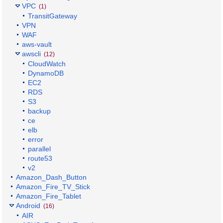
VPC
(1)
TransitGateway
VPN
WAF
aws-vault
awscli
(12)
CloudWatch
DynamoDB
EC2
RDS
S3
backup
ce
elb
error
parallel
route53
v2
Amazon_Dash_Button
Amazon_Fire_TV_Stick
Amazon_Fire_Tablet
Android
(16)
AIR