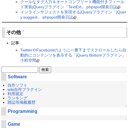
クールなタグ入力＆オートコンプリート機能付きフィール
ド実装jQueryプラグイン「TextExt」:phpspot開発日誌
インラインサジェストを実現するjQueryプラグイン「jQuer
y.suggest」:phpspot開発日誌
↑
その他
†
記事
TwitterやFacebookのように一番下までスクロールしたら自
動的にコンテンツを表示する「jQuery.Bottomプラグイン」:
小粋空間
Software
自作ソフト
wiki自作プラグイン
利用規定
ランキング
雑誌等掲載履歴
↑
Programming
↑
Game