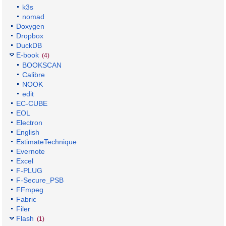
k3s
nomad
Doxygen
Dropbox
DuckDB
E-book
(4)
BOOKSCAN
Calibre
NOOK
edit
EC-CUBE
EOL
Electron
English
EstimateTechnique
Evernote
Excel
F-PLUG
F-Secure_PSB
FFmpeg
Fabric
Filer
Flash
(1)