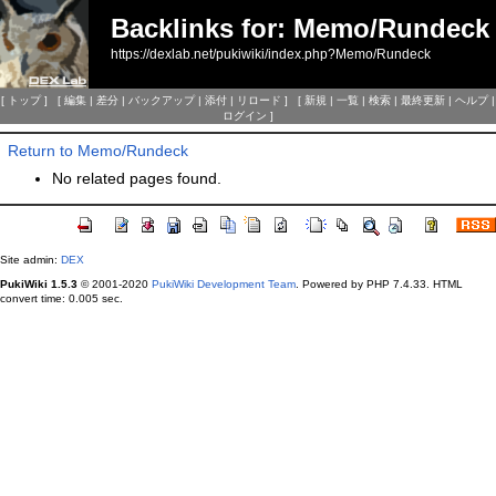
Backlinks for: Memo/Rundeck
https://dexlab.net/pukiwiki/index.php?Memo/Rundeck
[
トップ
] [
編集
|
差分
|
バックアップ
|
添付
|
リロード
] [
新規
|
一覧
|
検索
|
最終更新
|
ヘルプ
|
ログイン
]
Return to Memo/Rundeck
No related pages found.
Site admin:
DEX
PukiWiki 1.5.3
© 2001-2020
PukiWiki Development Team
. Powered by PHP 7.4.33. HTML
convert time: 0.005 sec.