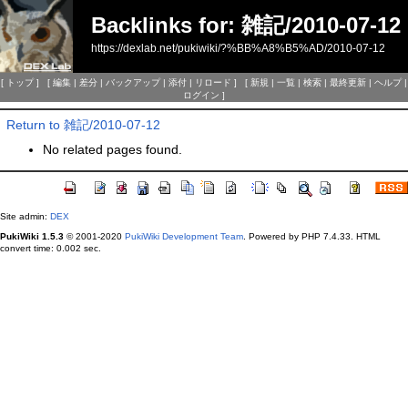
Backlinks for: 雑記/2010-07-12
https://dexlab.net/pukiwiki/?%BB%A8%B5%AD/2010-07-12
[
トップ
] [
編集
|
差分
|
バックアップ
|
添付
|
リロード
] [
新規
|
一覧
|
検索
|
最終更新
|
ヘルプ
|
ログイン
]
Return to 雑記/2010-07-12
No related pages found.
Site admin:
DEX
PukiWiki 1.5.3
© 2001-2020
PukiWiki Development Team
. Powered by PHP 7.4.33. HTML
convert time: 0.002 sec.