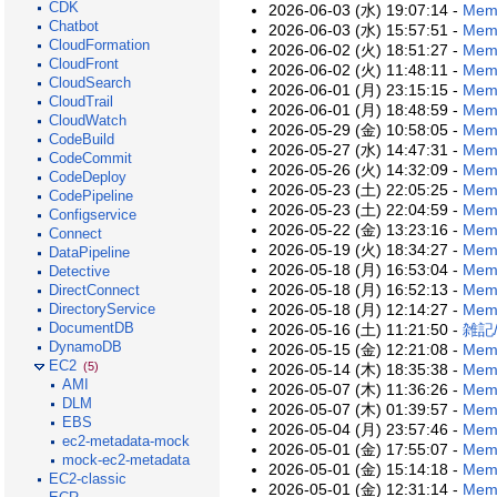
CDK
2026-06-03 (水) 19:07:14 -
Memo
Chatbot
2026-06-03 (水) 15:57:51 -
Memo
CloudFormation
2026-06-02 (火) 18:51:27 -
Memo
CloudFront
2026-06-02 (火) 11:48:11 -
Mem
CloudSearch
2026-06-01 (月) 23:15:15 -
Mem
CloudTrail
2026-06-01 (月) 18:48:59 -
Memo
CloudWatch
2026-05-29 (金) 10:58:05 -
Mem
CodeBuild
2026-05-27 (水) 14:47:31 -
Mem
CodeCommit
2026-05-26 (火) 14:32:09 -
Mem
CodeDeploy
2026-05-23 (土) 22:05:25 -
Memo
CodePipeline
2026-05-23 (土) 22:04:59 -
Memo
Configservice
2026-05-22 (金) 13:23:16 -
Memo
Connect
2026-05-19 (火) 18:34:27 -
Memo
DataPipeline
2026-05-18 (月) 16:53:04 -
Mem
Detective
2026-05-18 (月) 16:52:13 -
Memo
DirectConnect
2026-05-18 (月) 12:14:27 -
Mem
DirectoryService
DocumentDB
2026-05-16 (土) 11:21:50 -
雑記/
DynamoDB
2026-05-15 (金) 12:21:08 -
Memo
EC2
(5)
2026-05-14 (木) 18:35:38 -
Me
AMI
2026-05-07 (木) 11:36:26 -
Mem
DLM
2026-05-07 (木) 01:39:57 -
Memo
EBS
2026-05-04 (月) 23:57:46 -
Memo
ec2-metadata-mock
2026-05-01 (金) 17:55:07 -
Memo
mock-ec2-metadata
2026-05-01 (金) 15:14:18 -
Mem
EC2-classic
2026-05-01 (金) 12:31:14 -
Mem