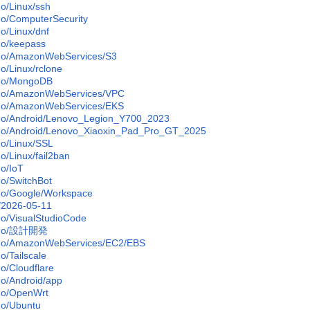
/Linux/ssh
/ComputerSecurity
/Linux/dnf
o/keepass
o/AmazonWebServices/S3
/Linux/rclone
o/MongoDB
o/AmazonWebServices/VPC
o/AmazonWebServices/EKS
/Android/Lenovo_Legion_Y700_2023
/Android/Lenovo_Xiaoxin_Pad_Pro_GT_2025
/Linux/SSL
/Linux/fail2ban
o/IoT
/SwitchBot
o/Google/Workspace
2026-05-11
/VisualStudioCode
mo/設計開発
o/AmazonWebServices/EC2/EBS
/Tailscale
/Cloudflare
/Android/app
o/OpenWrt
o/Ubuntu