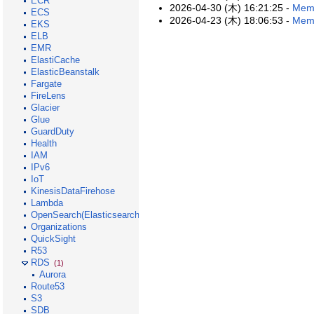
ECR
2026-04-30 (木) 16:21:25 -
Memo
ECS
2026-04-23 (木) 18:06:53 -
Memo
EKS
ELB
EMR
ElastiCache
ElasticBeanstalk
Fargate
FireLens
Glacier
Glue
GuardDuty
Health
IAM
IPv6
IoT
KinesisDataFirehose
Lambda
OpenSearch(Elasticsearch)
Organizations
QuickSight
R53
RDS
(1)
Aurora
Route53
S3
SDB