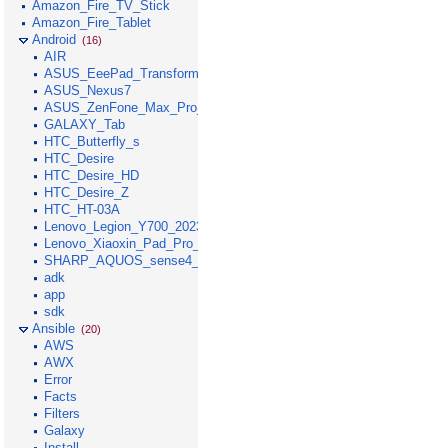
Amazon_Fire_TV_Stick
Amazon_Fire_Tablet
Android
(16)
AIR
ASUS_EeePad_Transformer
ASUS_Nexus7
ASUS_ZenFone_Max_Pro_M1
GALAXY_Tab
HTC_Butterfly_s
HTC_Desire
HTC_Desire_HD
HTC_Desire_Z
HTC_HT-03A
Lenovo_Legion_Y700_2023
Lenovo_Xiaoxin_Pad_Pro_GT_2025
SHARP_AQUOS_sense4_lite
adk
app
sdk
Ansible
(20)
AWS
AWX
Error
Facts
Filters
Galaxy
Install