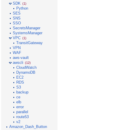
SDK
(1)
Python
SES
SNS
SSO
SecretsManager
SystemsManager
VPC
(1)
TransitGateway
VPN
WAF
aws-vault
awscli
(12)
CloudWatch
DynamoDB
EC2
RDS
S3
backup
ce
elb
error
parallel
route53
v2
Amazon_Dash_Button