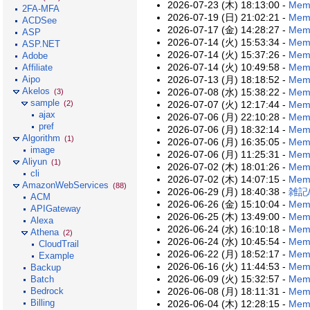
2026-07-23 (木) 18:13:00 -
Memo
2FA-MFA
2026-07-19 (日) 21:02:21 -
Mem
ACDSee
2026-07-17 (金) 14:28:27 -
Memo
ASP
2026-07-14 (火) 15:53:34 -
Memo
ASP.NET
2026-07-14 (火) 15:37:26 -
Mem
Adobe
2026-07-14 (火) 10:49:58 -
Memo
Affiliate
2026-07-13 (月) 18:18:52 -
Memo
Aipo
Akelos
2026-07-08 (水) 15:38:22 -
Memo
(3)
sample
2026-07-07 (火) 12:17:44 -
Mem
(2)
ajax
2026-07-06 (月) 22:10:28 -
Memo
pref
2026-07-06 (月) 18:32:14 -
Memo
Algorithm
(1)
2026-07-06 (月) 16:35:05 -
Memo
image
2026-07-06 (月) 11:25:31 -
Memo
Aliyun
(1)
2026-07-02 (木) 18:01:26 -
Mem
cli
2026-07-02 (木) 14:07:15 -
Mem
AmazonWebServices
(88)
2026-06-29 (月) 18:40:38 -
雑記/
ACM
2026-06-26 (金) 15:10:04 -
Memo
APIGateway
2026-06-25 (木) 13:49:00 -
Memo
Alexa
2026-06-24 (水) 16:10:18 -
Mem
Athena
(2)
2026-06-24 (水) 10:45:54 -
Memo
CloudTrail
2026-06-22 (月) 18:52:17 -
Mem
Example
2026-06-16 (火) 11:44:53 -
Memo
Backup
2026-06-09 (火) 15:32:57 -
Memo
Batch
2026-06-08 (月) 18:11:31 -
Memo
Bedrock
Billing
2026-06-04 (木) 12:28:15 -
Memo