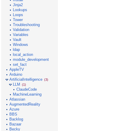
Jinja2
Lookups
Loops
Tower
Troubleshooting
Validation
Variables
Vault
Windows
ldap
local_action
module_development
set_fact
AppleTV
Arduino
ArtificialIntelligence
(3)
LLM
(1)
ClaudeCode
MachineLearning
Atlassian
AugmentedReality
Azure
BBS
Backlog
Bazaar
Becky