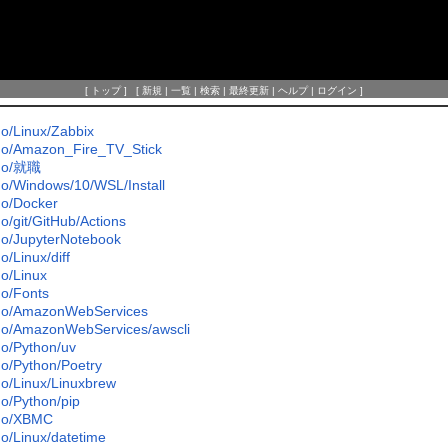
[
トップ
] [
新規
|
一覧
|
検索
|
最終更新
|
ヘルプ
|
ログイン
]
/Linux/Zabbix
/Amazon_Fire_TV_Stick
o/就職
/Windows/10/WSL/Install
o/Docker
/git/GitHub/Actions
/JupyterNotebook
/Linux/diff
/Linux
o/Fonts
o/AmazonWebServices
/AmazonWebServices/awscli
/Python/uv
/Python/Poetry
/Linux/Linuxbrew
/Python/pip
o/XBMC
/Linux/datetime