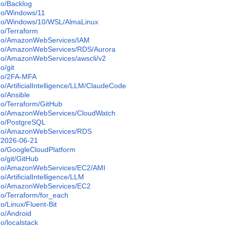
/Backlog
o/Windows/11
/Windows/10/WSL/AlmaLinux
/Terraform
o/AmazonWebServices/IAM
/AmazonWebServices/RDS/Aurora
/AmazonWebServices/awscli/v2
/git
o/2FA-MFA
/ArtificialIntelligence/LLM/ClaudeCode
/Ansible
/Terraform/GitHub
/AmazonWebServices/CloudWatch
o/PostgreSQL
o/AmazonWebServices/RDS
2026-06-21
/GoogleCloudPlatform
/git/GitHub
o/AmazonWebServices/EC2/AMI
/ArtificialIntelligence/LLM
o/AmazonWebServices/EC2
/Terraform/for_each
/Linux/Fluent-Bit
/Android
/localstack