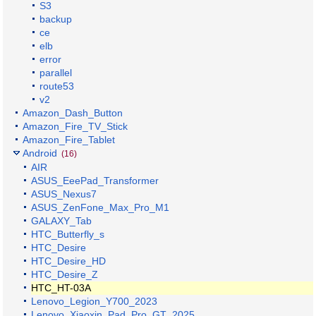
S3
backup
ce
elb
error
parallel
route53
v2
Amazon_Dash_Button
Amazon_Fire_TV_Stick
Amazon_Fire_Tablet
Android
(16)
AIR
ASUS_EeePad_Transformer
ASUS_Nexus7
ASUS_ZenFone_Max_Pro_M1
GALAXY_Tab
HTC_Butterfly_s
HTC_Desire
HTC_Desire_HD
HTC_Desire_Z
HTC_HT-03A
Lenovo_Legion_Y700_2023
Lenovo_Xiaoxin_Pad_Pro_GT_2025