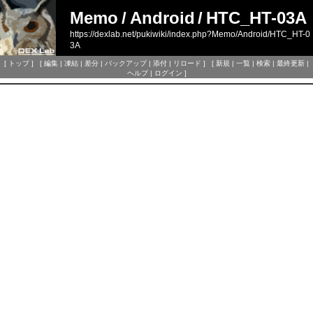
Memo
/
Android
/
HTC_HT-03A
https://dexlab.net/pukiwiki/index.php?Memo/Android/HTC_HT-0
3A
[
トップ
] [
編集
|
凍結
|
差分
|
バックアップ
|
添付
|
リロード
] [
新規
|
一覧
|
検索
|
最終更新
|
ヘルプ
|
ログイン
]