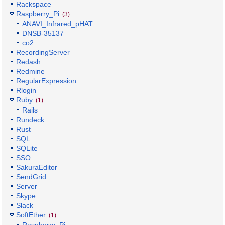
Rackspace
Raspberry_Pi
(3)
ANAVI_Infrared_pHAT
DNSB-35137
co2
RecordingServer
Redash
Redmine
RegularExpression
Rlogin
Ruby
(1)
Rails
Rundeck
Rust
SQL
SQLite
SSO
SakuraEditor
SendGrid
Server
Skype
Slack
SoftEther
(1)
Raspberry_Pi