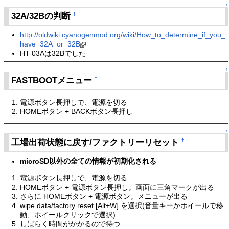
↑
32A/32Bの判断
†
http://oldwiki.cyanogenmod.org/wiki/How_to_determine_if_you_
have_32A_or_32B
HT-03Aは32Bでした
↑
FASTBOOTメニュー
†
電源ボタン長押しで、電源を切る
HOMEボタン + BACKボタン長押し
↑
工場出荷状態に戻す/ファクトリーリセット
†
microSD以外の全ての情報が初期化される
電源ボタン長押しで、電源を切る
HOMEボタン + 電源ボタン長押し。画面に三角マークが出る
さらに HOMEボタン + 電源ボタン。メニューが出る
wipe data/factory reset [Alt+W] を選択(音量キーかホイールで移
動、ホイールクリックで選択)
しばらく時間がかかるので待つ