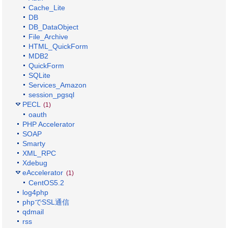
Cache_Lite
DB
DB_DataObject
File_Archive
HTML_QuickForm
MDB2
QuickForm
SQLite
Services_Amazon
session_pgsql
PECL
(1)
oauth
PHP Accelerator
SOAP
Smarty
XML_RPC
Xdebug
eAccelerator
(1)
CentOS5.2
log4php
phpでSSL通信
qdmail
rss