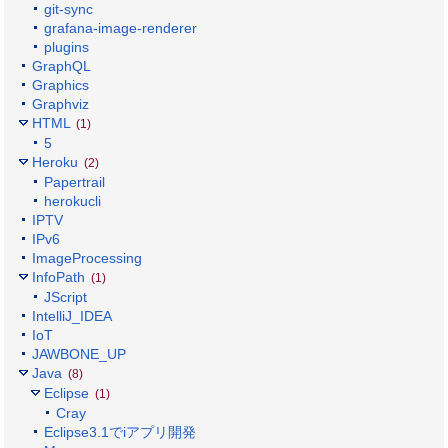
git-sync
grafana-image-renderer
plugins
GraphQL
Graphics
Graphviz
HTML
(1)
5
Heroku
(2)
Papertrail
herokucli
IPTV
IPv6
ImageProcessing
InfoPath
(1)
JScript
IntelliJ_IDEA
IoT
JAWBONE_UP
Java
(8)
Eclipse
(1)
Cray
Eclipse3.1でiアプリ開発