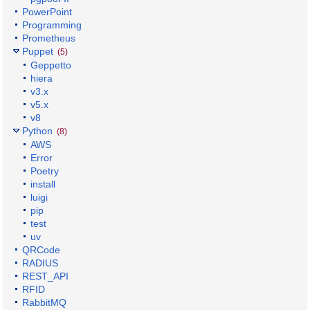
PowerPoint
Programming
Prometheus
Puppet
(5)
Geppetto
hiera
v3.x
v5.x
v8
Python
(8)
AWS
Error
Poetry
install
luigi
pip
test
uv
QRCode
RADIUS
REST_API
RFID
RabbitMQ