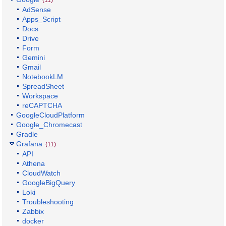
AdSense
Apps_Script
Docs
Drive
Form
Gemini
Gmail
NotebookLM
SpreadSheet
Workspace
reCAPTCHA
GoogleCloudPlatform
Google_Chromecast
Gradle
Grafana
(11)
API
Athena
CloudWatch
GoogleBigQuery
Loki
Troubleshooting
Zabbix
docker