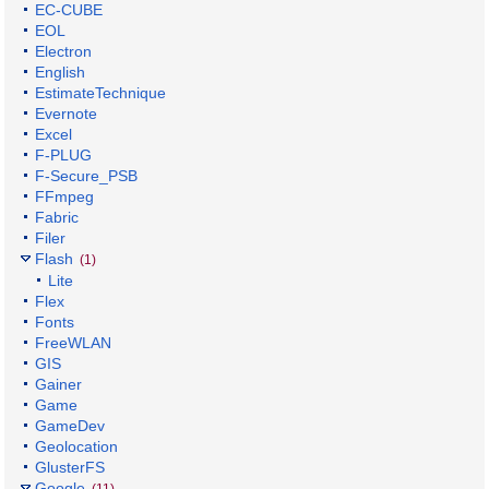
EC-CUBE
EOL
Electron
English
EstimateTechnique
Evernote
Excel
F-PLUG
F-Secure_PSB
FFmpeg
Fabric
Filer
Flash
(1)
Lite
Flex
Fonts
FreeWLAN
GIS
Gainer
Game
GameDev
Geolocation
GlusterFS
Google
(11)