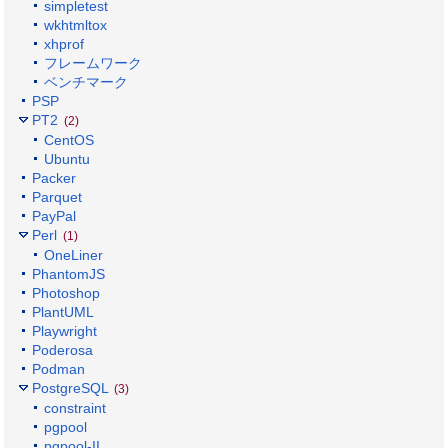
simpletest
wkhtmltox
xhprof
フレームワーク
ベンチマーク
PSP
PT2
(2)
CentOS
Ubuntu
Packer
Parquet
PayPal
Perl
(1)
OneLiner
PhantomJS
Photoshop
PlantUML
Playwright
Poderosa
Podman
PostgreSQL
(3)
constraint
pgpool
pgpool-II