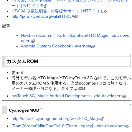
HT-03A サポート情報 : サービス・機能とスペック | お客様サポ
ート | NTTドコモ
HT-03A 取扱説明書 | お客様サポート | NTTドコモ
http://ja.wikipedia.org/wiki/HT-03A
記事
Newbie resource links for Sapphire/HTC Magic - xda-devel
opers
Android Custom Cookbook - evernote
↑
カスタムROM
†
要root
海外モデル名:HTC Magic/HTC myTouch 3G なので、このモデル
用のカスタムROMを使用する。当然docomoのロゴは無くなり、
メーカー修理不可になる。タイプは32B
myTouch 3G, Magic Android Development - xda-developers
↑
†
CyanogenMOD
http://oldwiki.cyanogenmod.org/wiki/HTC_Magic
[Rom][Aroma]AllInOneCM10 [Team Legacy] - xda-developers