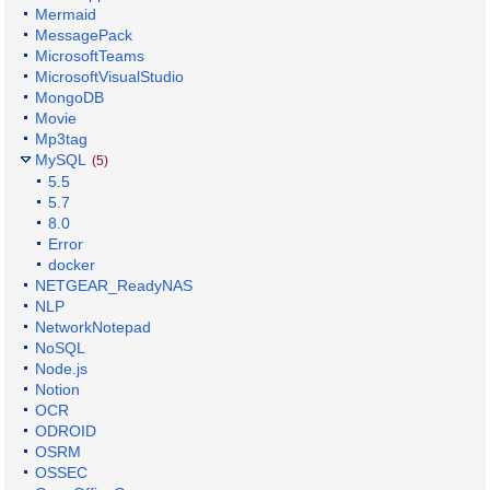
Mermaid
MessagePack
MicrosoftTeams
MicrosoftVisualStudio
MongoDB
Movie
Mp3tag
MySQL
(5)
5.5
5.7
8.0
Error
docker
NETGEAR_ReadyNAS
NLP
NetworkNotepad
NoSQL
Node.js
Notion
OCR
ODROID
OSRM
OSSEC