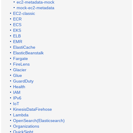
ec2-metadata-mock
mock-ec2-metadata
EC2-classic
ECR
ECS
EKS
ELB
EMR
ElastiCache
ElasticBeanstalk
Fargate
FireLens
Glacier
Glue
GuardDuty
Health
IAM
IPv6
IoT
KinesisDataFirehose
Lambda
OpenSearch(Elasticsearch)
Organizations
QuickSight