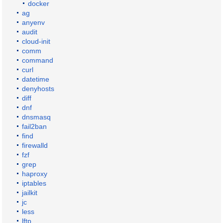
docker
ag
anyenv
audit
cloud-init
comm
command
curl
datetime
denyhosts
diff
dnf
dnsmasq
fail2ban
find
firewalld
fzf
grep
haproxy
iptables
jailkit
jc
less
lftp