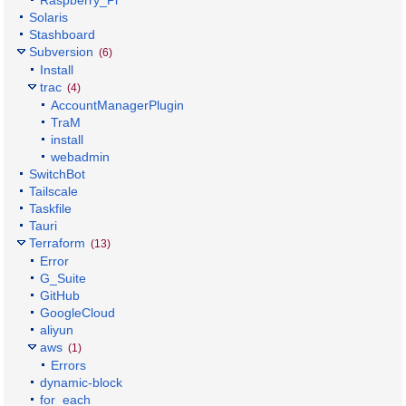
Solaris
Stashboard
Subversion
(6)
Install
trac
(4)
AccountManagerPlugin
TraM
install
webadmin
SwitchBot
Tailscale
Taskfile
Tauri
Terraform
(13)
Error
G_Suite
GitHub
GoogleCloud
aliyun
aws
(1)
Errors
dynamic-block
for_each