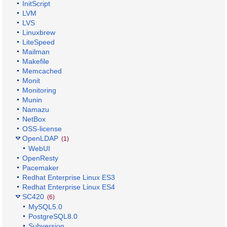
InitScript
LVM
LVS
Linuxbrew
LiteSpeed
Mailman
Makefile
Memcached
Monit
Monitoring
Munin
Namazu
NetBox
OSS-license
OpenLDAP
(1)
WebUI
OpenResty
Pacemaker
Redhat Enterprise Linux ES3
Redhat Enterprise Linux ES4
SC420
(6)
MySQL5.0
PostgreSQL8.0
Subversion