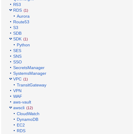
R53
RDS
(1)
Aurora
Route53
S3
SDB
SDK
(1)
Python
SES
SNS
SSO
SecretsManager
SystemsManager
VPC
(1)
TransitGateway
VPN
WAF
aws-vault
awscli
(12)
CloudWatch
DynamoDB
EC2
RDS