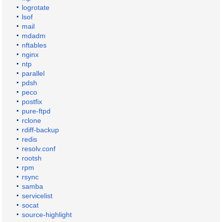
logrotate
lsof
mail
mdadm
nftables
nginx
ntp
parallel
pdsh
peco
postfix
pure-ftpd
rclone
rdiff-backup
redis
resolv.conf
rootsh
rpm
rsync
samba
servicelist
socat
source-highlight