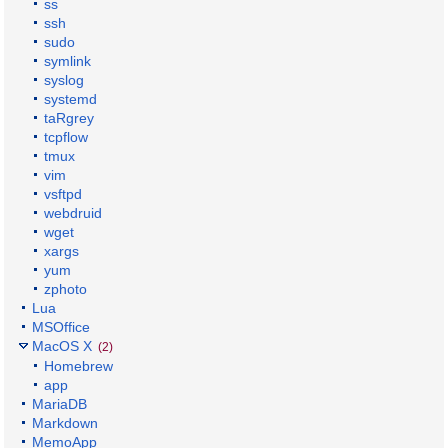
ss
ssh
sudo
symlink
syslog
systemd
taRgrey
tcpflow
tmux
vim
vsftpd
webdruid
wget
xargs
yum
zphoto
Lua
MSOffice
MacOS X
(2)
Homebrew
app
MariaDB
Markdown
MemoApp