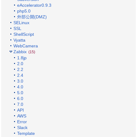
eAccelerator0.9.3
php5.0
外部公開(DMZ)
SELinux
SSL
ShellScript
Vyatta
WebCamera
Zabbix
(15)
1.8jp
2.0
2.2
2.4
3.0
4.0
5.0
6.0
7.0
API
AWS
Error
Slack
Template