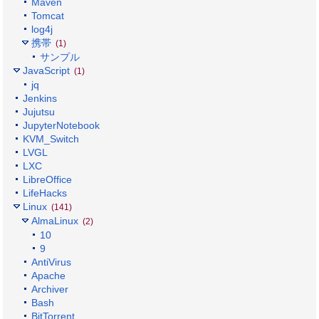
Maven
Tomcat
log4j
携帯
(1)
サンプル
JavaScript
(1)
jq
Jenkins
Jujutsu
JupyterNotebook
KVM_Switch
LVGL
LXC
LibreOffice
LifeHacks
Linux
(141)
AlmaLinux
(2)
10
9
AntiVirus
Apache
Archiver
Bash
BitTorrent