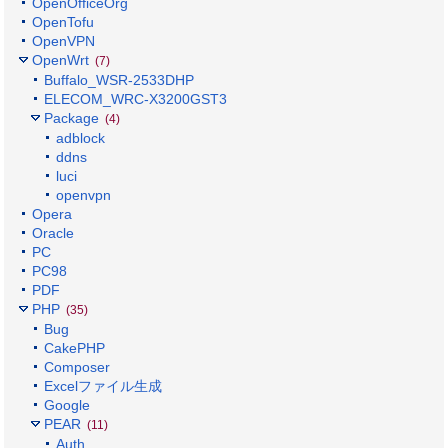
OpenOfficeOrg
OpenTofu
OpenVPN
OpenWrt
(7)
Buffalo_WSR-2533DHP
ELECOM_WRC-X3200GST3
Package
(4)
adblock
ddns
luci
openvpn
Opera
Oracle
PC
PC98
PDF
PHP
(35)
Bug
CakePHP
Composer
Excelファイル生成
Google
PEAR
(11)
Auth