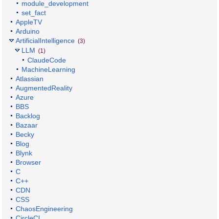
module_development
set_fact
AppleTV
Arduino
ArtificialIntelligence
(3)
LLM
(1)
ClaudeCode
MachineLearning
Atlassian
AugmentedReality
Azure
BBS
Backlog
Bazaar
Becky
Blog
Blynk
Browser
C
C++
CDN
CSS
ChaosEngineering
CircleCI