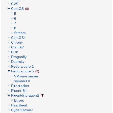
CVS
CentOS
(5)
5
6
7
8
Stream
CentOS4
Chrony
ClamAV
Disk
Dragonfly
Duplicity
Fedora core 1
Fedora core 5
(2)
VMware server
samba3.0
Firecracker
Fluent-Bit
Fluentd(td-agent)
(1)
Errors
Heartbeat
HyperEstraier