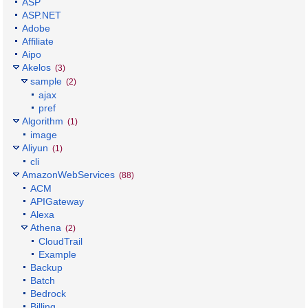
ASP
ASP.NET
Adobe
Affiliate
Aipo
Akelos
(3)
sample
(2)
ajax
pref
Algorithm
(1)
image
Aliyun
(1)
cli
AmazonWebServices
(88)
ACM
APIGateway
Alexa
Athena
(2)
CloudTrail
Example
Backup
Batch
Bedrock
Billing