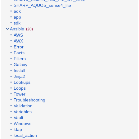
SHARP_AQUOS_sense4_lite
adk
app
sdk
Ansible
(20)
AWS
AWX
Error
Facts
Filters
Galaxy
Install
Jinja2
Lookups
Loops
Tower
Troubleshooting
Validation
Variables
Vault
Windows
ldap
local_action