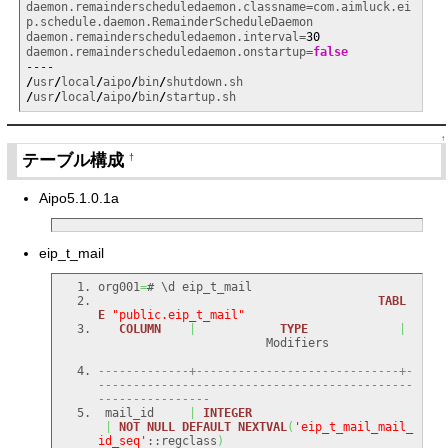
daemon.remainderscheduledaemon.classname=com.aimluck.ei
p.schedule.daemon.RemainderScheduleDaemon

daemon.remainderscheduledaemon.interval=
30
daemon.remainderscheduledaemon.onstartup=
false
----
/
usr
/
local
/
aipo
/
bin
/
/
usr
/
local
/
aipo
/
bin
/
startup.sh
↑
テーブル構成
†
Aipo5.1.0.1a
eip_t_mail
org001
=
TABL
E
"public.eip_t_mail"
COLUMN
|
TYPE
|
                        Modifiers             
-------------+-----------------------------+-
---------------------------------------------
----------------
 mail_id     
|
INTEGER
|
NOT
NULL
DEFAULT
NEXTVAL
(
'eip_t_mail_mail_
id_seq'
::regclass
)