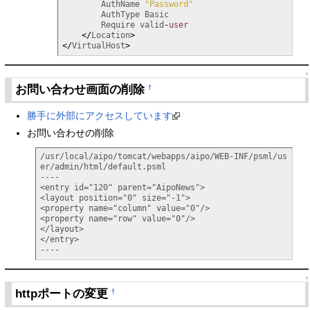
        AuthName 
"Password"
        AuthType Basic

        Require valid
-
user
</
Location
>
</
VirtualHost
>
↑
お問い合わせ画面の削除
†
勝手に外部にアクセスしています
お問い合わせの削除
/usr/local/aipo/tomcat/webapps/aipo/WEB-INF/psml/us
er/admin/html/default.psml

----

<entry id="120" parent="AipoNews"> 

<layout position="0" size="-1"> 

<property name="column" value="0"/> 

<property name="row" value="0"/> 

</layout> 

</entry>

----
↑
httpポートの変更
†