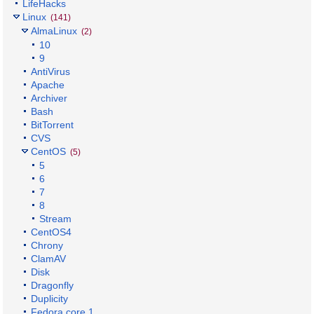
LifeHacks
Linux
(141)
AlmaLinux
(2)
10
9
AntiVirus
Apache
Archiver
Bash
BitTorrent
CVS
CentOS
(5)
5
6
7
8
Stream
CentOS4
Chrony
ClamAV
Disk
Dragonfly
Duplicity
Fedora core 1