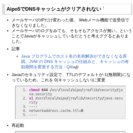
↑
Aipo5でDNSキャッシュがクリアされない
†
メールサーバのIPだけ変わった後、 Webメール機能で送受信で
きなくなりました。
メールサーバのログをみても、そもそもアクセスが無い。という
ことでJavaがキャッシュしているだとうと考えググるとありま
した。
記事
Java プログラムでホスト名の名前解決ができなくなる原
因。JVM の DNS キャッシュの仕組みと、キャッシュの有
効期間を変更する方法 - Qiita
Javaのセキュリティ設定で、TTLのデフォルトが-1(無期限)にな
っているため。これを 0(キャッシュしない)に変更
chmod
644
/
usr
/
local
/
aipo
/
jre
/
lib
/
security
/
ja
vi
/
usr
/
local
/
aipo
/
jre
/
lib
/
security
/
java.secu
----
networkaddress.cache.ttl=
0
----
再起動