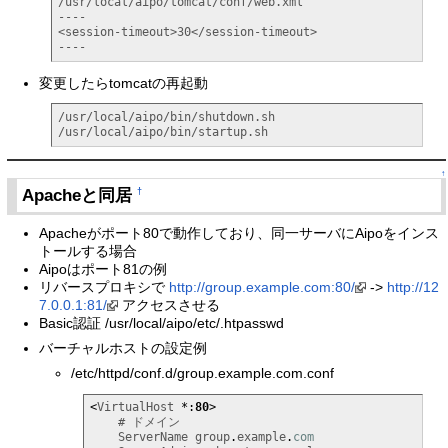
/usr/local/aipo/tomcat/conf/web.xml

----

<session-timeout>30</session-timeout>

----
変更したらtomcatの再起動
/usr/local/aipo/bin/shutdown.sh 

/usr/local/aipo/bin/startup.sh
↑
Apacheと同居
†
Apacheがポート80で動作しており、同一サーバにAipoをインス
トールする場合
Aipoはポート81の例
リバースプロキシで
http://group.example.com:80/
->
http://12
7.0.0.1:81/
アクセスさせる
Basic認証 /usr/local/aipo/etc/.htpasswd
バーチャルホストの設定例
/etc/httpd/conf.d/group.example.com.conf
<
VirtualHost 
*:
80
>
    # ドメイン

    ServerName group
.
example
.
com