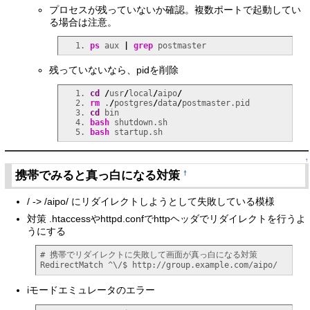
プロセスが残っていないか確認。複数ポートで起動してい
る場合は注意。
ps
 aux 
|
grep
残っていないなら、pidを削除
cd
/
usr
/
local
/
aipo
/
rm
 .
/
postgres
/
data
/
cd
bash
bash
↑
携帯でみると真っ白になる対策
†
/ -> /aipo/ にリダイレクトしようとして失敗している模様
対策 .htaccessやhttpd.confでhttpヘッダでリダイレクトを行うよ
うにする
# 携帯でリダイレクトに失敗して画面が真っ白になる対策

RedirectMatch ^\/$ http://group.example.com/aipo/
iモードエミュレータのエラー