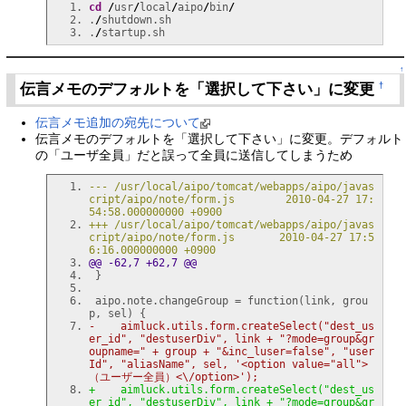
cd
/
usr
/
local
/
aipo
/
bin
/
.
/
.
/
↑
伝言メモのデフォルトを「選択して下さい」に変更
†
伝言メモ追加の宛先について
伝言メモのデフォルトを「選択して下さい」に変更。デフォルト
の「ユーザ全員」だと誤って全員に送信してしまうため
--- /usr/local/aipo/tomcat/webapps/aipo/javas
cript/aipo/note/form.js        2010-04-27 17:
54:58.000000000 +0900
+++ /usr/local/aipo/tomcat/webapps/aipo/javas
cript/aipo/note/form.js       2010-04-27 17:5
6:16.000000000 +0900
@@ -62,7 +62,7 @@
}
 aipo.note.changeGroup = function
(
link, grou
p, sel
)
{
-    aimluck.utils.form.createSelect
(
"dest_us
er_id", "destuserDiv", link + "?mode=group&gr
oupname=" + group + "&inc_luser=false", "user
Id", "aliasName", sel, '<option value="all">
（ユーザー全員）<\/option>'
)
;
+    aimluck.utils.form.createSelect
(
"dest_us
er_id", "destuserDiv", link + "?mode=group&gr