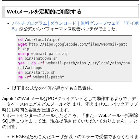
↑
Webメールを定期的に削除する
†
パッチプログラム│ダウンロード｜無料グループウェア 『アイポ
5』
公式からパフォーマンス改善パッチがでました。
cd
/
usr
/
local
/
aipo
/
wget
 http:
//
aipo.googlecode.com
/
files
/
webmail-patc
unzip
sh
 bin
/
yes
|
cp
-rf
 webmail-patch
/
aipo 
/
usr
/
local
/
aipo
/
tom
cat
/
sh
 bin
/
rm
-rf
 webmail-patch
*
以下非公式なので何が起きても自己責任。
Aipo5.1のWebメールはPOPクライアントとして動作するようで、デ
ータベース内にどんどんメールがたまり、消えません。バックアップ
時にも時間と容量が圧迫されます。
サポートセンターにメールしたところ、「また、Webメール一括削除
SQL等につきましては、現在提供させていただいておりません。」と
の回答。
6.5GB程ためこんだユーザが以下のエラーで受信できなくなりま