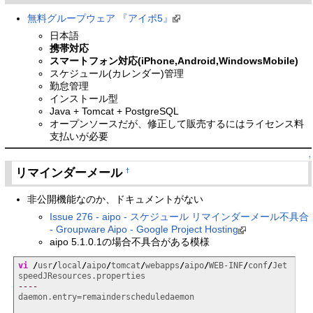
無料グループウェア 『アイポ5』
日本語
携帯対応
スマートフォン対応(iPhone,Android,WindowsMobile)
スケジュール(カレンダー)管理
勤怠管理
インストール型
Java + Tomcat + PostgreSQL
オープンソースだが、修正して販売するにはライセンス料
支払いが必要
↑
リマインダーメール
†
非公開機能なのか、ドキュメントがない
Issue 276 - aipo - スケジュール リマインダーメール不具合
- Groupware Aipo - Google Project Hosting
aipo 5.1.0.1の場合不具合がある模様
vi
/
usr
/
local
/
aipo
/
tomcat
/
webapps
/
aipo
/
WEB-INF
/
conf
/
Jet
----
daemon.entry=remainderscheduledaemon
