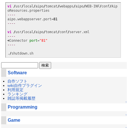
vi
/
usr
/
local
/
aipo
/
tomcat
/
webapps
/
aipo
/
WEB-INF
/
conf
/
Aip
----
aipo.webappserver.port=
81
----
vi
/
usr
/
local
/
aipo
/
tomcat
/
conf
/
----
<
Connector 
port
=
"81"
----
.
/
shutdown.sh
Software
自作ソフト
wiki自作プラグイン
利用規定
ランキング
雑誌等掲載履歴
↑
Programming
↑
Game
↑