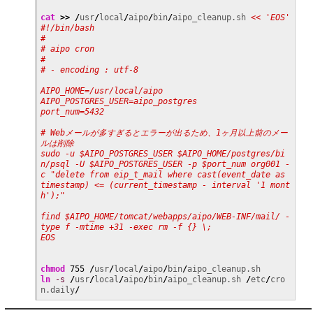
cat
>>
/
usr
/
local
/
aipo
/
bin
/
aipo_cleanup.sh 
<< 'EOS'

#!/bin/bash

#

# aipo cron

#

# - encoding : utf-8

AIPO_HOME=/usr/local/aipo

AIPO_POSTGRES_USER=aipo_postgres

port_num=5432

# Webメールが多すぎるとエラーが出るため、1ヶ月以上前のメー
ルは削除

sudo -u $AIPO_POSTGRES_USER $AIPO_HOME/postgres/bi
n/psql -U $AIPO_POSTGRES_USER -p $port_num org001 -
c "delete from eip_t_mail where cast(event_date as 
timestamp) <= (current_timestamp - interval '1 mont
h');"

find $AIPO_HOME/tomcat/webapps/aipo/WEB-INF/mail/ -
type f -mtime +31 -exec rm -f {} \;

EOS
chmod
755
/
usr
/
local
/
aipo
/
bin
/
ln
-s
/
usr
/
local
/
aipo
/
bin
/
aipo_cleanup.sh 
/
etc
/
cro
n.daily
/