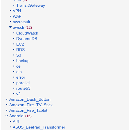
TransitGateway
VPN
WAF
aws-vault
awscli
(12)
CloudWatch
DynamoDB
EC2
RDS
S3
backup
ce
elb
error
parallel
route53
v2
Amazon_Dash_Button
Amazon_Fire_TV_Stick
Amazon_Fire_Tablet
Android
(16)
AIR
ASUS_EeePad_Transformer