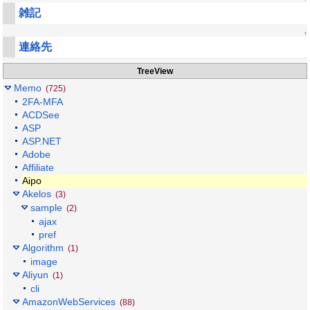
雑記
↑
連絡先
TreeView
Memo
(725)
2FA-MFA
ACDSee
ASP
ASP.NET
Adobe
Affiliate
Aipo
Akelos
(3)
sample
(2)
ajax
pref
Algorithm
(1)
image
Aliyun
(1)
cli
AmazonWebServices
(88)