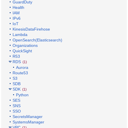
GuardDuty
Health
IAM
IPv6
IoT
KinesisDataFirehose
Lambda
OpenSearch(Elasticsearch)
Organizations
QuickSight
R53
RDS
(1)
Aurora
Route53
S3
SDB
SDK
(1)
Python
SES
SNS
SSO
SecretsManager
SystemsManager
VPC
(1)