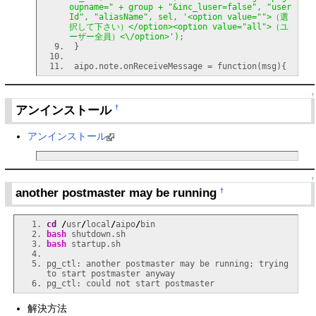
oupname=" + group + "&inc_luser=false", "user
Id", "aliasName", sel, '<option value="">（選
択して下さい）</option><option value="all">（ユ
ーザー全員）<\/option>'
)
;
}
 aipo.note.onReceiveMessage = function
(
msg
)
{
↑
アンインストール
†
アンインストール
↑
another postmaster may be running
†
cd
/
usr
/
local
/
aipo
/
bash
bash
pg_ctl: another postmaster may be running; trying 
解決方法