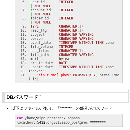
 user_id     
|
INTEGER
|
NOT
NULL
 account_id  
|
INTEGER
|
NOT
NULL
 folder_id   
|
INTEGER
|
NOT
NULL
TYPE
|
CHARACTER
(
1
)
|
 read_flg    
|
CHARACTER
(
1
)
|
 subject     
|
CHARACTER
VARYING
|
 person      
|
CHARACTER
VARYING
|
 event_date  
|
TIMESTAMP
WITHOUT
TIME
 zone 
|
 file_volume 
|
INTEGER
|
 has_files   
|
CHARACTER
(
1
)
|
 file_path   
|
CHARACTER
VARYING
|
 mail        
|
 bytea                       
|
 create_date 
|
DATE
|
 update_date 
|
TIMESTAMP
WITHOUT
TIME
 zone 
|
"eip_t_mail_pkey"
PRIMARY
KEY
,
 btree 
(
mai
l_id
)
↑
DBパスワード
†
以下にファイルがあり、「********」の部分がパスワード
cat
/
home
/
aipo_postgres
/
.pgpass 

localhost:
5432
:org001:aipo_postgres:
********