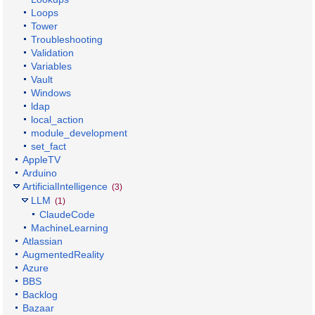
Loops
Tower
Troubleshooting
Validation
Variables
Vault
Windows
ldap
local_action
module_development
set_fact
AppleTV
Arduino
ArtificialIntelligence
(3)
LLM
(1)
ClaudeCode
MachineLearning
Atlassian
AugmentedReality
Azure
BBS
Backlog
Bazaar