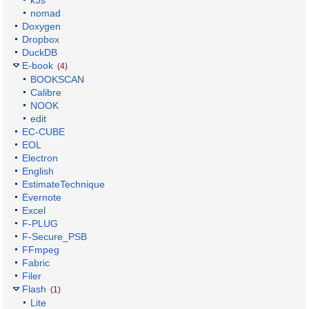
k3s
nomad
Doxygen
Dropbox
DuckDB
E-book
(4)
BOOKSCAN
Calibre
NOOK
edit
EC-CUBE
EOL
Electron
English
EstimateTechnique
Evernote
Excel
F-PLUG
F-Secure_PSB
FFmpeg
Fabric
Filer
Flash
(1)
Lite