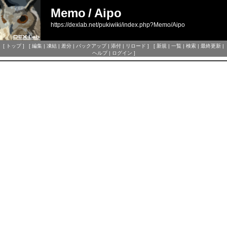
Memo
/
Aipo
https://dexlab.net/pukiwiki/index.php?Memo/Aipo
[
トップ
] [
編集
|
凍結
|
差分
|
バックアップ
|
添付
|
リロード
] [
新規
|
一覧
|
検索
|
最終更新
|
ヘルプ
|
ログイン
]