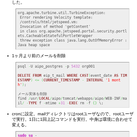
した。
org.apache.turbine.util.TurbineException:

 Error rendering Velocity template:

 /controls/html/jetspeed.vm:

 Invocation of method 'getContent'

 in class org.apache.jetspeed.portal.security.portl
ets.CacheableStatefulPortletWrapper

 threw exception class java.lang.OutOfMemoryError : 
Java heap space
1ヶ月より前のメールを削除
psql 
-
U aipo_postgres 
-
p 
5432
 org001

DELETE
FROM
 eip_t_mail 
WHERE
CAST
(
event_date 
AS
TIM
ESTAMP
)
<=
(
CURRENT_TIMESTAMP
-
INTERVAL
'1 mont
h'
)
;

メール実体を削除

find 
/
usr
/
LOCAL
/
aipo
/
tomcat
/
webapps
/
aipo
/
WEB
-
INF
/
ma
il
/
-
TYPE
 f 
-
mtime 
+
31
-
EXEC
 rm 
-
f 
{
}
 \;
cronに設定。mailディレクトリはrootユーザなので、rootユーザ
で実行。1日に1回上記コマンドを実行。中身は環境に合わせて
変える。
sudo
su
 -
