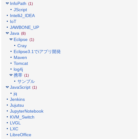
InfoPath
(1)
JScript
IntelliJ_IDEA
IoT
JAWBONE_UP
Java
(8)
Eclipse
(1)
Cray
Eclipse3.1でiアプリ開発
Maven
Tomcat
log4j
携帯
(1)
サンプル
JavaScript
(1)
jq
Jenkins
Jujutsu
JupyterNotebook
KVM_Switch
LVGL
LXC
LibreOffice