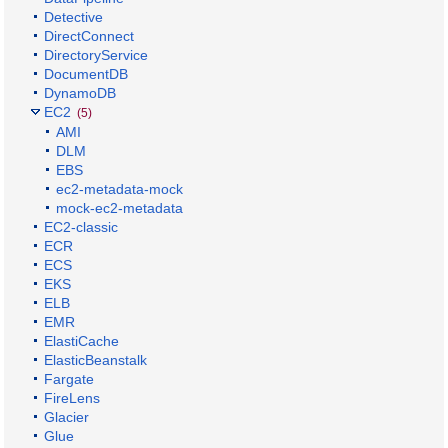
Detective
DirectConnect
DirectoryService
DocumentDB
DynamoDB
EC2
(5)
AMI
DLM
EBS
ec2-metadata-mock
mock-ec2-metadata
EC2-classic
ECR
ECS
EKS
ELB
EMR
ElastiCache
ElasticBeanstalk
Fargate
FireLens
Glacier
Glue