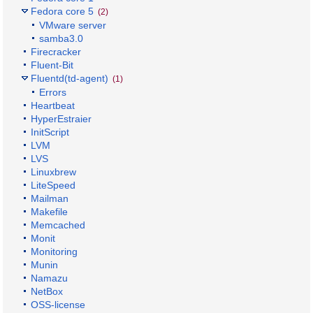
Fedora core 5
(2)
VMware server
samba3.0
Firecracker
Fluent-Bit
Fluentd(td-agent)
(1)
Errors
Heartbeat
HyperEstraier
InitScript
LVM
LVS
Linuxbrew
LiteSpeed
Mailman
Makefile
Memcached
Monit
Monitoring
Munin
Namazu
NetBox
OSS-license