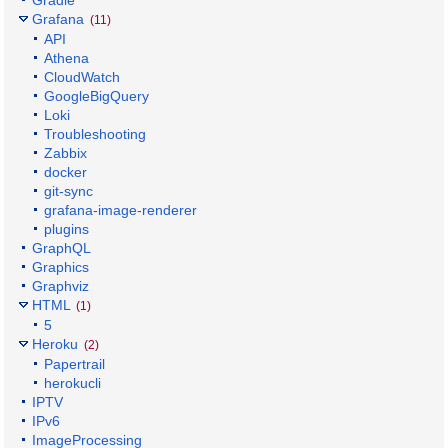
Gradle
Grafana
(11)
API
Athena
CloudWatch
GoogleBigQuery
Loki
Troubleshooting
Zabbix
docker
git-sync
grafana-image-renderer
plugins
GraphQL
Graphics
Graphviz
HTML
(1)
5
Heroku
(2)
Papertrail
herokucli
IPTV
IPv6
ImageProcessing