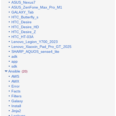
ASUS_Nexus7
ASUS_ZenFone_Max_Pro_M1
GALAXY_Tab
HTC_Butterfly_s
HTC_Desire
HTC_Desire_HD
HTC_Desire_Z
HTC_HT-03A
Lenovo_Legion_Y700_2023
Lenovo_Xiaoxin_Pad_Pro_GT_2025
SHARP_AQUOS_sense4_lite
adk
app
sdk
Ansible
(20)
AWS
AWX
Error
Facts
Filters
Galaxy
Install
Jinja2
Lookups