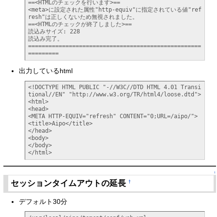
==<HTMLのチェックを行います>==

<meta>に設定された属性"http-equiv"に指定されている値"ref
resh"は正しくないため無視されました。

==<HTMLのチェックが終了しました>==

読込みサイズ: 228

読込み完了。

===================================================
=========
出力しているhtml
<!DOCTYPE HTML PUBLIC "-//W3C//DTD HTML 4.01 Transi
tional//EN" "http://www.w3.org/TR/html4/loose.dtd">

<html>

<head>

<META HTTP-EQUIV="refresh" CONTENT="0;URL=/aipo/">

<title>Aipo</title>

</head>

<body>

</body>

</html>
↑
セッションタイムアウトの延長
†
デフォルト30分