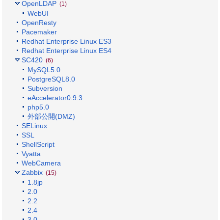
OpenLDAP
(1)
WebUI
OpenResty
Pacemaker
Redhat Enterprise Linux ES3
Redhat Enterprise Linux ES4
SC420
(6)
MySQL5.0
PostgreSQL8.0
Subversion
eAccelerator0.9.3
php5.0
外部公開(DMZ)
SELinux
SSL
ShellScript
Vyatta
WebCamera
Zabbix
(15)
1.8jp
2.0
2.2
2.4
3.0