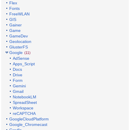
Flex
Fonts
FreeWLAN
GIS
Gainer
Game
GameDev
Geolocation
GlusterFS
Google
(11)
AdSense
Apps_Script
Docs
Drive
Form
Gemini
Gmail
NotebookLM
SpreadSheet
Workspace
reCAPTCHA
GoogleCloudPlatform
Google_Chromecast