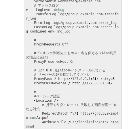
    ServerAdmin webmaster
@
example
.
com
    # アクセスログ

#    LogLevel 
debug
    TransferLog logs
/
group
.
example
.
com
-
transfe
r_log

    ErrorLog logs
/
group
.
example
.
com
-
error_log

    CustomLog logs
/
group
.
example
.
com
-
access_lo
g combined env=
!
no_log

    #
---
    ProxyRequests Off

    #プロキシの到達先にもホスト名を伝える（Aipo利用
の場合は必須）

    ProxyPreserveHost On

    # 127
.
0
.
0
.
1はAipoをインストールしている

    # サーバーのIPを指定してください

    ProxyPass 
/
 http
://
127
.
0
.
0
.
1
:
81
/
 retry=
5
    ProxyPassReverse 
/
 http
://
127
.
0
.
0
.
1
:
81
/
    #
---
    #ベーシック認証

<
Location 
/>
        # 携帯でリダイレクトに失敗して画面が真っ白に
なる対策

        RedirectMatch 
^
\
/$
 http
://
group
.
exampl
e
.
com
/
aipo
/
        AuthUserFile 
/
usr
/
local
/
aipo
/
etc
/.
htpa
sswd
