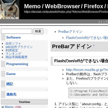
Memo
/
WebBrowser
/
Firefox
/
https://dexlab.net/pukiwiki/index.php?Memo/WebBrowser/Firefo
[
トップ
PreBarアドイン
Software
Flashのon/offができない場
自作ソフト
PreBarアドイン
†
wiki自作プラグイン
利用規定
ランキング
雑誌等掲載履歴
Flashのon/offができない場
↑
Programming
http://forum.mozilla.gr.
↑
Game
PreBarの動作は、flash
また、Firefoxのプラグイ
↑
しない。
雑記
↑
C:\Program Files\Mozil
連絡先
C:\Documents and Sett
TreeView
アドレス覧に「about:config」
Memo
(725)