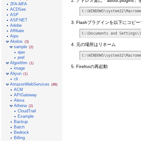
アドレス覧に「about:plugi
2FA-MFA
ACDSee
C:\WINDOWS\system32\Macrom
ASP
ASP.NET
Flashプラグインを以下にコピ
Adobe
Affiliate
C:\Documents and Settings
Aipo
Akelos
(3)
元の場所はリネーム
sample
(2)
ajax
C:\WINDOWS\system32\Macrom
pref
Algorithm
(1)
Firefoxの再起動
image
Aliyun
(1)
cli
AmazonWebServices
(88)
ACM
APIGateway
Alexa
Athena
(2)
CloudTrail
Example
Backup
Batch
Bedrock
Billing