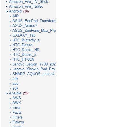
Amazon_Fire_TV_Stick
Amazon_Fire_Tablet
Android
(16)
AIR
ASUS_EeePad_Transformer
ASUS_Nexus7
ASUS_ZenFone_Max_Pro_M1
GALAXY_Tab
HTC_Butterfly_s
HTC_Desire
HTC_Desire_HD
HTC_Desire_Z
HTC_HT-03A
Lenovo_Legion_Y700_2023
Lenovo_Xiaoxin_Pad_Pro_GT_2025
SHARP_AQUOS_sense4_lite
adk
app
sdk
Ansible
(20)
AWS
AWX
Error
Facts
Filters
Galaxy
Install