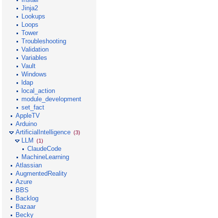
Jinja2
Lookups
Loops
Tower
Troubleshooting
Validation
Variables
Vault
Windows
ldap
local_action
module_development
set_fact
AppleTV
Arduino
ArtificialIntelligence
(3)
LLM
(1)
ClaudeCode
MachineLearning
Atlassian
AugmentedReality
Azure
BBS
Backlog
Bazaar
Becky