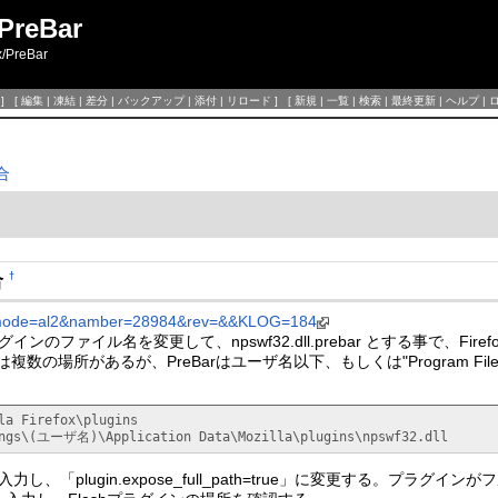
PreBar
x/PreBar
] [
編集
|
凍結
|
差分
|
バックアップ
|
添付
|
リロード
] [
新規
|
一覧
|
検索
|
最終更新
|
ヘルプ
|
合
合
†
jp/?mode=al2&namber=28984&rev=&&KLOG=184
プラグインのファイル名を変更して、npswf32.dll.prebar とする事で、F
ンは複数の場所があるが、PreBarはユーザ名以下、もしくは"Program 
la Firefox\plugins

ings\(ユーザ名)\Application Data\Mozilla\plugins\npswf32.dll
と入力し、「plugin.expose_full_path=true」に変更する。プラグ