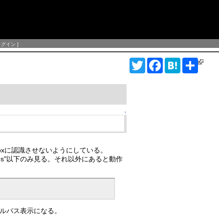
ログイン
]
T
F
H
S
w
a
a
h
i
c
t
a
t
e
e
r
t
b
n
e
e
o
a
r
o
↑
k
irefoxに認識させないようにしている。
Files"以下のみ見る。それ以外にあると動作
インがフルパス表示になる。