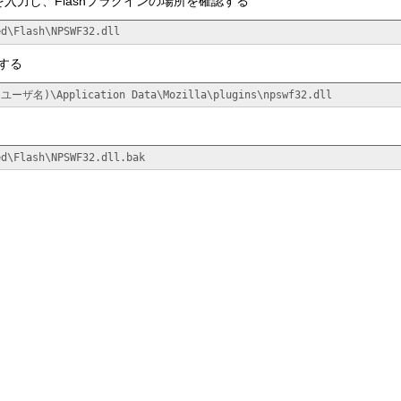
ns」を入力し、Flashプラグインの場所を確認する
ed\Flash\NPSWF32.dll
ーする
\(ユーザ名)\Application Data\Mozilla\plugins\npswf32.dll
ed\Flash\NPSWF32.dll.bak