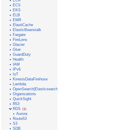
ECR
ECS
EKS
ELB
EMR
ElastiCache
ElasticBeanstalk
Fargate
FireLens
Glacier
Glue
GuardDuty
Health
IAM
IPv6
IoT
KinesisDataFirehose
Lambda
OpenSearch(Elasticsearch)
Organizations
QuickSight
R53
RDS
(1)
Aurora
Route53
S3
SDB