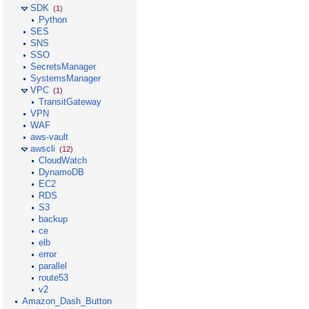
SDK
(1)
Python
SES
SNS
SSO
SecretsManager
SystemsManager
VPC
(1)
TransitGateway
VPN
WAF
aws-vault
awscli
(12)
CloudWatch
DynamoDB
EC2
RDS
S3
backup
ce
elb
error
parallel
route53
v2
Amazon_Dash_Button