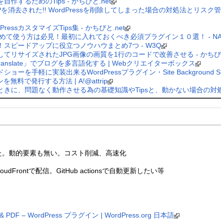
自作するためのTips - かちびと.net
消去された!! WordPressを削除してしまった場合の対処法とリスク管理法
essカスタマイズTips集 - かちびと.net
sを初めて使う方は必見！最初に入れておくべき必須プラグイン１０選！ - NA
適に！スピードアップに役立つノウハウまとめ7つ - W3Q
ドしてリサイズされたJPG画像の画質を1行のコードで改善させる - かちびと
Translate」でブログを多言語化する | Webクリエイターボックス
ーを手軽に実装出来るWordPressプラグイン・Site Background Slide
を無料で発行する方法 | A!@attrip
yを使うときに、問題なく動作させる為の基礎知識やTipsと、動かない場合の対処例 
た。動的要素も無い。コスト削減、高速化
CloudFrontで配信。GitHub actionsで自動更新したい等
TML & PDF – WordPress プラグイン | WordPress.org 日本語