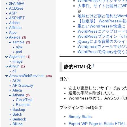
WordPressのウィジェットを
2FA-MFA
大事件、サイト公開日にWPを
ACDSee
ASP
地味だけど割と便利なWordPr
ASP.NET
【決定版】 WordPres
Adobe
重たいWordPressを快
Affiliate
WordPressにアップロー
Aipo
WordPressプラグイン「q
Akelos
(3)
jQueryによる背景のスライドショ
sample
(2)
Wordpressでメールマガジン
ajax
WordPressでjQuer
pref
Algorithm
(1)
image
静的HTML化
†
Aliyun
(1)
cli
AmazonWebServices
(88)
目的:
ACM
APIGateway
あまり更新しないサイトであっ
Alexa
運用の手間を削減したい。
Athena
(2)
WordPressやめて、AWS S3 + 
CloudTrail
Example
プラグインでhtmlを出力
Backup
Batch
Simply Static
Bedrock
Export WP Page to Static H
Billing