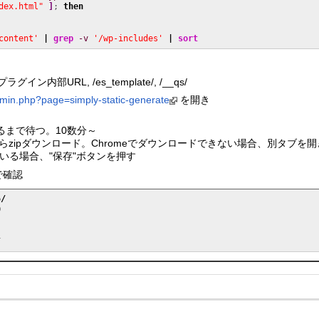
dex.html"
]
; 
then
content'
|
grep
-v
'/wp-includes'
|
sort
グイン内部URL, /es_template/, /__qs/
min.php?page=simply-static-generate
を開き
edが出るまで待つ。10数分～
ownload" からzipダウンロード。Chromeでダウンロードできない場合、別
いる場合、"保存"ボタンを押す
rで確認
6
/
0
/