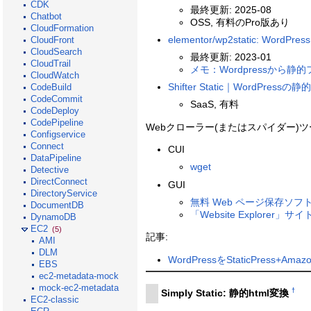
CDK
最終更新: 2025-08
Chatbot
OSS, 有料のPro版あり
CloudFormation
elementor/wp2static: WordPress s
CloudFront
CloudSearch
最終更新: 2023-01
CloudTrail
メモ：Wordpressから静的フ
CloudWatch
Shifter Static｜Word
CodeBuild
CodeCommit
SaaS, 有料
CodeDeploy
CodePipeline
Webクローラー(またはスパイダー)ツ
Configservice
Connect
CUI
DataPipeline
wget
Detective
DirectConnect
GUI
DirectoryService
無料 Web ページ保存ソフト
DocumentDB
「Website Explorer
DynamoDB
EC2
(5)
記事:
AMI
DLM
WordPressをStaticPress+A
EBS
ec2-metadata-mock
mock-ec2-metadata
†
Simply Static: 静的html変換
EC2-classic