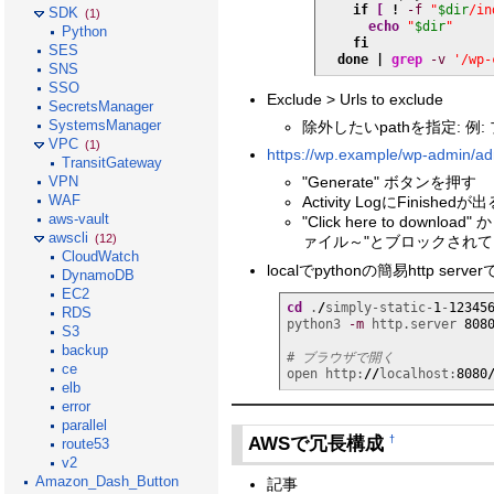
if
[
!
-f
"
$dir
/in
SDK
(1)
echo
"
$dir
"
Python
fi
SES
done
|
grep
-v
'/wp-
SNS
SSO
Exclude > Urls to exclude
SecretsManager
SystemsManager
除外したいpathを指定: 例: プラ
VPC
(1)
https://wp.example/wp-admin/ad
TransitGateway
VPN
"Generate" ボタンを押す
WAF
Activity LogにFinish
aws-vault
"Click here to d
awscli
(12)
ァイル～"とブロックされて
CloudWatch
localでpythonの簡易http serve
DynamoDB
EC2
cd
 .
/
simply-static-
1
-
12345
RDS
python3 
-m
 http.server 
808
S3
backup
# ブラウザで開く
ce
open http:
//
localhost:
8080
elb
error
parallel
AWSで冗長構成
†
route53
v2
Amazon_Dash_Button
記事