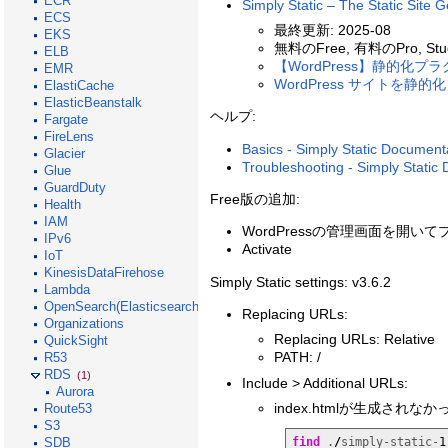
ECR
Simply Static – The Static S
ECS
最終更新: 2025-08
EKS
無料のFree, 有料のPro, St
ELB
【WordPress】静的化プラグインS
EMR
WordPress サイトを静的化して
ElastiCache
ElasticBeanstalk
ヘルプ:
Fargate
FireLens
Basics - Simply Static Document
Glacier
Troubleshooting - Simply Static
Glue
GuardDuty
Free版の追加:
Health
IAM
WordPressの管理画面を開いてプラグインを
IPv6
Activate
IoT
KinesisDataFirehose
Simply Static settings: v3.6.2
Lambda
OpenSearch(Elasticsearch)
Replacing URLs:
Organizations
Replacing URLs: Relative
QuickSight
PATH: /
R53
RDS
(1)
Include > Additional URLs:
Aurora
index.htmlが生成され
Route53
S3
SDB
find
 .
/
simply-static-
1