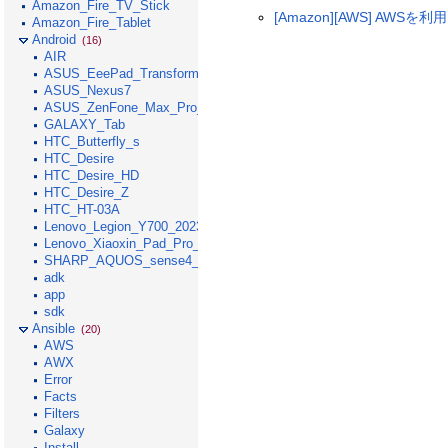
Amazon_Fire_TV_Stick
[Amazon][AWS] AWSを利用
Amazon_Fire_Tablet
Android
(16)
AIR
ASUS_EeePad_Transformer
ASUS_Nexus7
ASUS_ZenFone_Max_Pro_M1
GALAXY_Tab
HTC_Butterfly_s
HTC_Desire
HTC_Desire_HD
HTC_Desire_Z
HTC_HT-03A
Lenovo_Legion_Y700_2023
Lenovo_Xiaoxin_Pad_Pro_GT_2025
SHARP_AQUOS_sense4_lite
adk
app
sdk
Ansible
(20)
AWS
AWX
Error
Facts
Filters
Galaxy
Install