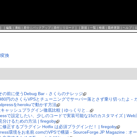
] [
編集
|
凍結
|
差分
|
バックアップ
|
添付
|
リロード
] [
新規
|
一覧
|
検索
|
最終更新
|
ヘルプ
|
ml変換
その前に使うDebug Bar - さくらのナレッジ
額980円のさくらVPSとチューニングでサーバー落とさず乗り切ったよ - 
rdpressをherokuで動かす方法
s3大キャッシュプラグイン徹底比較 | ゆっくりと…
ressで設定したい、少しのコードで実装可能な15のカスタマイズ | We
分けるための方法 | firegoby
修正するプラグイン Hotfix は必須プラグインだ！ | firegoby
ess環境をお名前.comのVPSで構築 - SourceForge.JP Magazine