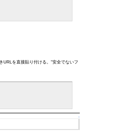
タブを開きURLを直接貼り付ける。"安全でないフ
↑