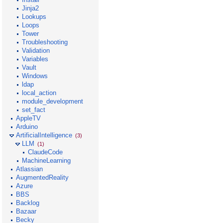
Jinja2
Lookups
Loops
Tower
Troubleshooting
Validation
Variables
Vault
Windows
ldap
local_action
module_development
set_fact
AppleTV
Arduino
ArtificialIntelligence
(3)
LLM
(1)
ClaudeCode
MachineLearning
Atlassian
AugmentedReality
Azure
BBS
Backlog
Bazaar
Becky