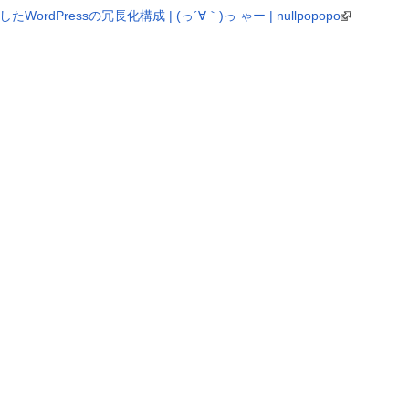
したWordPressの冗長化構成 | (っ´∀｀)っ ゃー | nullpopopo