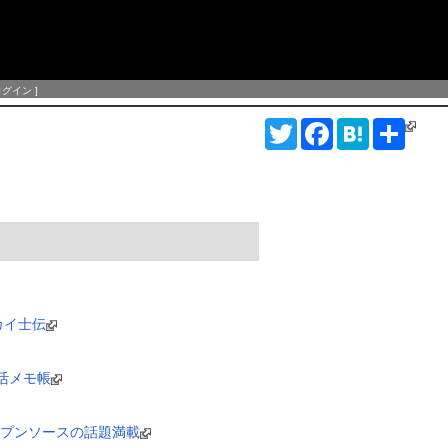
ログイン
]
T
F
H
S
w
a
a
h
i
c
t
a
t
e
e
r
t
b
n
e
e
o
a
r
o
k
カイ士伝
b活メモ帳
 : オープンソースの話題満載