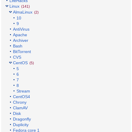
LifeHacks
Linux
(141)
AlmaLinux
(2)
10
9
AntiVirus
Apache
Archiver
Bash
BitTorrent
CVS
CentOS
(5)
5
6
7
8
Stream
CentOS4
Chrony
ClamAV
Disk
Dragonfly
Duplicity
Fedora core 1