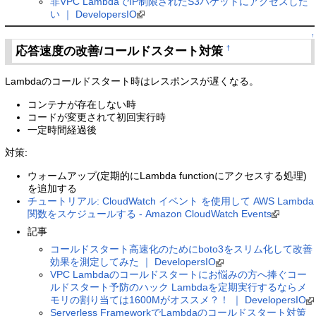
非VPC LambdaでIP制限されたS3バケットにアクセスした
い ｜ DevelopersIO
↑
応答速度の改善/コールドスタート対策
†
Lambdaのコールドスタート時はレスポンスが遅くなる。
コンテナが存在しない時
コードが変更されて初回実行時
一定時間経過後
対策:
ウォームアップ(定期的にLambda functionにアクセスする処理)
を追加する
チュートリアル: CloudWatch イベント を使用して AWS Lambda
関数をスケジュールする - Amazon CloudWatch Events
記事
コールドスタート高速化のためにboto3をスリム化して改善
効果を測定してみた ｜ DevelopersIO
VPC Lambdaのコールドスタートにお悩みの方へ捧ぐコー
ルドスタート予防のハック Lambdaを定期実行するならメ
モリの割り当ては1600Mがオススメ？！ ｜ DevelopersIO
Serverless FrameworkでLambdaのコールドスタート対策