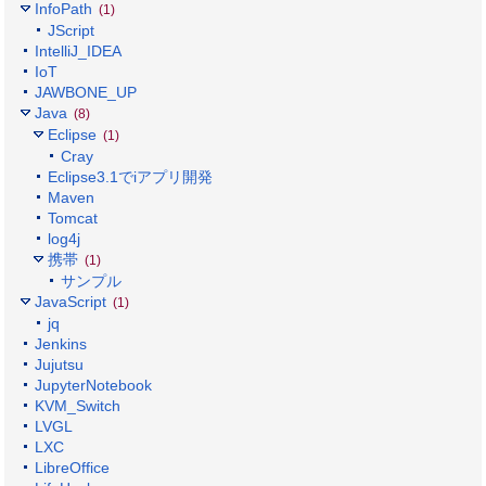
InfoPath
(1)
JScript
IntelliJ_IDEA
IoT
JAWBONE_UP
Java
(8)
Eclipse
(1)
Cray
Eclipse3.1でiアプリ開発
Maven
Tomcat
log4j
携帯
(1)
サンプル
JavaScript
(1)
jq
Jenkins
Jujutsu
JupyterNotebook
KVM_Switch
LVGL
LXC
LibreOffice