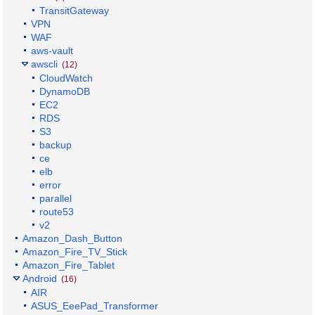
TransitGateway
VPN
WAF
aws-vault
awscli
(12)
CloudWatch
DynamoDB
EC2
RDS
S3
backup
ce
elb
error
parallel
route53
v2
Amazon_Dash_Button
Amazon_Fire_TV_Stick
Amazon_Fire_Tablet
Android
(16)
AIR
ASUS_EeePad_Transformer