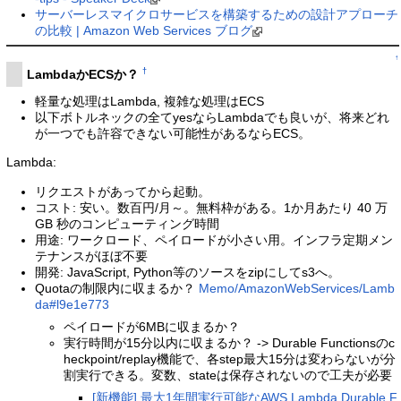
サーバーレスマイクロサービスを構築するための設計アプローチ
の比較 | Amazon Web Services ブログ
↑
†
LambdaかECSか？
軽量な処理はLambda, 複雑な処理はECS
以下ボトルネックの全てyesならLambdaでも良いが、将来どれ
が一つでも許容できない可能性があるならECS。
Lambda:
リクエストがあってから起動。
コスト: 安い。数百円/月～。無料枠がある。1か月あたり 40 万
GB 秒のコンピューティング時間
用途: ワークロード、ペイロードが小さい用。インフラ定期メン
テナンスがほぼ不要
開発: JavaScript, Python等のソースをzipにしてs3へ。
Quotaの制限内に収まるか？
Memo/AmazonWebServices/Lamb
da#l9e1e773
ペイロードが6MBに収まるか？
実行時間が15分以内に収まるか？ -> Durable Functionsのc
heckpoint/replay機能で、各step最大15分は変わらないが分
割実行できる。変数、stateは保存されないので工夫が必要
[新機能] 最大1年間実行可能なAWS Lambda Durable F