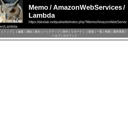
Memo
/
AmazonWebServices
/
Lambda
https://dexlab.net/pukiwiki/index.php?Memo/AmazonWebServic
es/Lambda
[
トップ
] [
編集
|
凍結
|
差分
|
バックアップ
|
添付
|
リロード
] [
新規
|
一覧
|
検索
|
最終更新
|
ヘルプ
|
ログイン
]