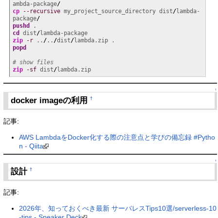
ambda-package
/
cp
--recursive
 my_project_source_directory dist
/
lambda-
package
/
pushd
cd
 dist
/
zip
-r
 ..
/
..
/
dist
/
popd
# show files
zip
-sf
 dist
/
lambda.zip
↑
docker imageの利用
†
記事:
AWS LambdaをDocker化する際の注意点と学びの備忘録 #Pytho
n - Qiita
↑
設計
†
記事:
2026年、知っておくべき最新 サーバレスTips10選/serverless-10
-tips - Speaker Deck