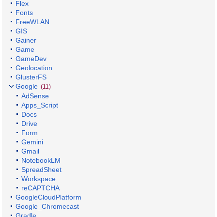
Flex
Fonts
FreeWLAN
GIS
Gainer
Game
GameDev
Geolocation
GlusterFS
Google
(11)
AdSense
Apps_Script
Docs
Drive
Form
Gemini
Gmail
NotebookLM
SpreadSheet
Workspace
reCAPTCHA
GoogleCloudPlatform
Google_Chromecast
Gradle