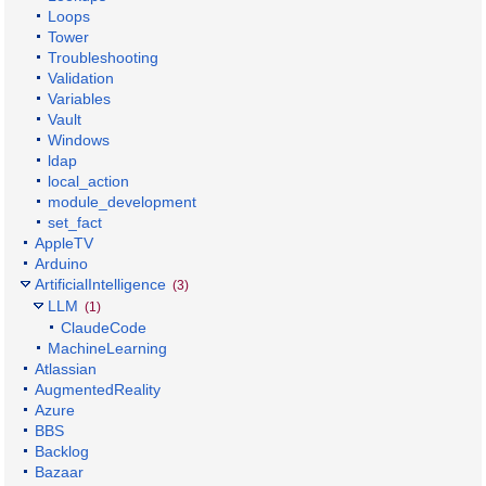
Loops
Tower
Troubleshooting
Validation
Variables
Vault
Windows
ldap
local_action
module_development
set_fact
AppleTV
Arduino
ArtificialIntelligence
(3)
LLM
(1)
ClaudeCode
MachineLearning
Atlassian
AugmentedReality
Azure
BBS
Backlog
Bazaar