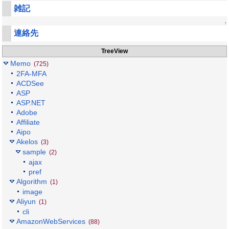
雑記
↑
連絡先
TreeView
Memo
(725)
2FA-MFA
ACDSee
ASP
ASP.NET
Adobe
Affiliate
Aipo
Akelos
(3)
sample
(2)
ajax
pref
Algorithm
(1)
image
Aliyun
(1)
cli
AmazonWebServices
(88)