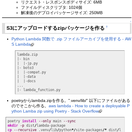
リクエスト・レスポンスボディサイズ: 6MB
ファイルディスクリプタ: 1024個
解凍後のデプロイパッケージサイズ: 250MB
↑
S3にアップロードするzipパッケージを作る
†
Python Lambda 関数で .zip ファイルアーカイブを使用する - AW
S Lambda
lambda.zip

|- bin

|  |-jp.py

|- boto3

|  |-compat.py

|  |-data

|  |-docs

...

|- lambda_function.py
poetryからlambda.zipを作る。".venv/lib/" 以下にファイルがある
のでそこから作る。
aws lambda - How to create a deployable P
ython Lamba zip using Poetry - Stack Overflow
poetry 
install
--only
 main 
--sync
mkdir
-p
 dist
/
cp
--recursive
 .venv
/
lib
/
python
*/
site-packages
/*
 dist
/
l