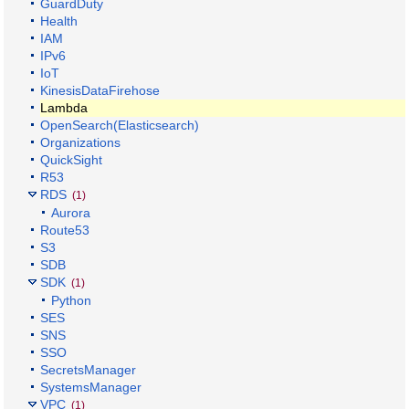
GuardDuty
Health
IAM
IPv6
IoT
KinesisDataFirehose
Lambda
OpenSearch(Elasticsearch)
Organizations
QuickSight
R53
RDS
(1)
Aurora
Route53
S3
SDB
SDK
(1)
Python
SES
SNS
SSO
SecretsManager
SystemsManager
VPC
(1)