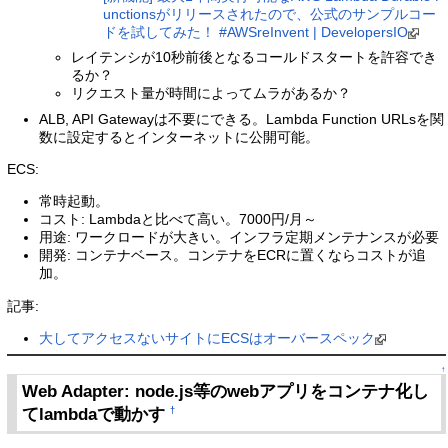
unctionsがリリースされたので、公式のサンプルコー
ドを試してみた！ #AWSreInvent | DevelopersIO
レイテンシが10秒前後となるコールドスタートを許容でき
るか？
リクエスト量が時間によってムラがあるか？
ALB, API Gatewayは不要にできる。Lambda Function URLsを関
数に設定するとインターネットに公開可能。
ECS:
常時起動。
コスト: Lambdaと比べて高い。7000円/月～
用途: ワークロードが大きい。インフラ定期メンテナンスが必要
開発: コンテナベース。コンテナをECRに置くならコストが追
加。
記事:
大してアクセスないサイトにECSはオーバースペック
↑
Web Adapter: node.js等のwebアプリをコンテナ化し
てlambdaで動かす
†