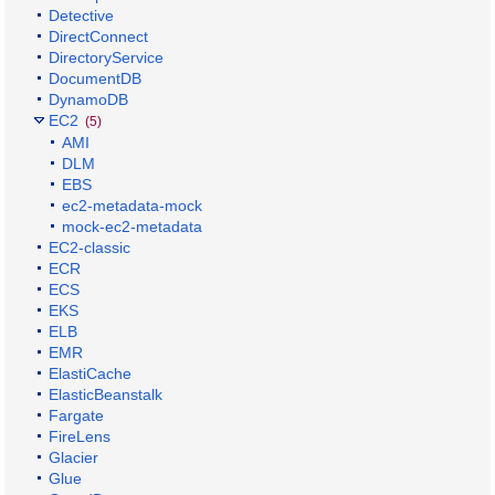
Detective
DirectConnect
DirectoryService
DocumentDB
DynamoDB
EC2
(5)
AMI
DLM
EBS
ec2-metadata-mock
mock-ec2-metadata
EC2-classic
ECR
ECS
EKS
ELB
EMR
ElastiCache
ElasticBeanstalk
Fargate
FireLens
Glacier
Glue