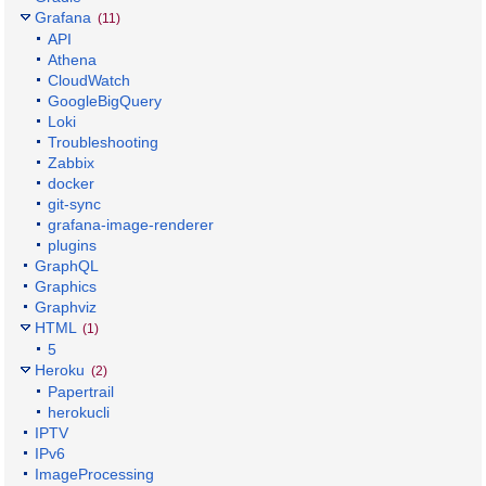
Grafana
(11)
API
Athena
CloudWatch
GoogleBigQuery
Loki
Troubleshooting
Zabbix
docker
git-sync
grafana-image-renderer
plugins
GraphQL
Graphics
Graphviz
HTML
(1)
5
Heroku
(2)
Papertrail
herokucli
IPTV
IPv6
ImageProcessing