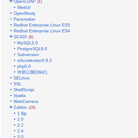
OpenLDAP
(1)
WebUI
OpenResty
Pacemaker
Redhat Enterprise Linux ES3
Redhat Enterprise Linux ES4
SC420
(6)
MySQL5.0
PostgreSQL8.0
Subversion
eAccelerator0.9.3
php5.0
外部公開(DMZ)
SELinux
SSL
ShellScript
Vyatta
WebCamera
Zabbix
(15)
1.8jp
2.0
2.2
2.4
3.0