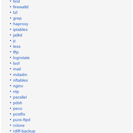
find
firewalld
fzf
grep
haproxy
iptables
jailkit
jc
less
lftp
logrotate
lsof
mail
mdadm
nftables
nginx
ntp
parallel
pdsh
peco
postfix
pure-ftpd
rclone
rdiff-backup