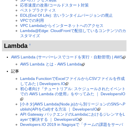
S3へのアクセス制限
応答速度の改善/コールドスタート対策
ベストプラクティス
EOL(End Of Life): 古いランタイムバージョンの廃止
VPCでの利用
VPC Lambdaからインターネットへのアクセス
Lambda@Edge: CloudFrontで配信しているコンテンツのカ
スタマイズ
Lambda
†
AWS Lambda (サーバーレスでコードを実行・自動管理) | AWS
AWS Lambda とは - AWS Lambda
記事
Lambda FunctionでExcelファイルからCSVファイルを作成
してみた | Developers.IO
初心者向け『チュートリアル: スケジュールされたイベント
での AWS Lambda の使用』をやってみた ｜ DevelopersIO
[小ネタ]AWS Lambda(Node.js)から別リージョンのSNSへP
ublish(APIをCall)する方法 ｜ DevelopersIO
API Gateway バックエンドのLambdaにおけるジレンマをL
ayerで解決する ｜ DevelopersIO
Developers.IO 2019 in Nagoyaで「チームの課題をサーバ