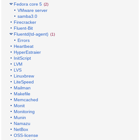
Fedora core 5
(2)
VMware server
samba3.0
Firecracker
Fluent-Bit
Fluentd(td-agent)
(1)
Errors
Heartbeat
HyperEstraier
InitScript
LVM
LVS
Linuxbrew
LiteSpeed
Mailman
Makefile
Memcached
Monit
Monitoring
Munin
Namazu
NetBox
OSS-license