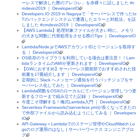
ーレスで解決した際のアレコレ」を赤裸々に話しました #c
mdevio2019 ｜ DevelopersIO
Developers.IO 2019 in Nagoyaで「サーバーレスで作ったIo
Tのバックエンドシステムで遭遇したエラーと対処法」を話
しました #cmdevio2019 ｜ DevelopersIO
【AWS Lambda】処理対象ファイルが大きい時に、メモリ
の大きな関数に代替処理をさせる際のTips ｜ DevelopersIO
Lambda/Node.jsでAWSアカウントIDとリージョンを取得す
る ｜ DevelopersIO
OS依存のライブラリを利用している場合は要注意！！Lam
bdaランタイムのAMIが更新されます ｜ DevelopersIO
【GWにおすすめ】サーバーレス開発部でおすすめされた技
術書を17冊紹介します ｜ DevelopersIO
定期的に Slack へメッセージ通知を行うバッチジョブをサ
ーバーレス化してみた ｜ DevelopersIO
Lambda関数をOSXのローカルにてバージョン管理しつつ更
新するフローまで組み立てた記録 ｜ DevelopersIO
今度こそ理解する！俺式Lambda入門 ｜ DevelopersIO
Serverless Frameworkのserverless.ymlが長くなってきたの
で外部ファイルから読み込むようにしてみる ｜ Developers
IO
API Gateway＋Lambdaでのステージ管理やCloudWatch Lo
gsのログ運用のはなし | サーバーワークス エンジニアブロ
グ