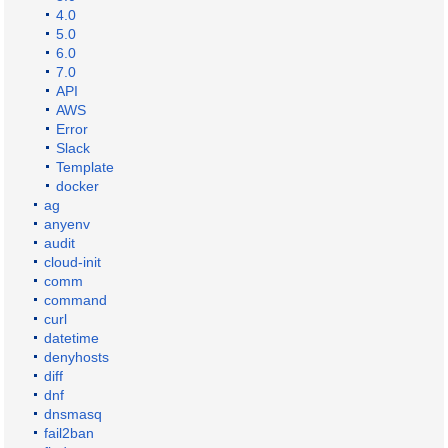
4.0
5.0
6.0
7.0
API
AWS
Error
Slack
Template
docker
ag
anyenv
audit
cloud-init
comm
command
curl
datetime
denyhosts
diff
dnf
dnsmasq
fail2ban