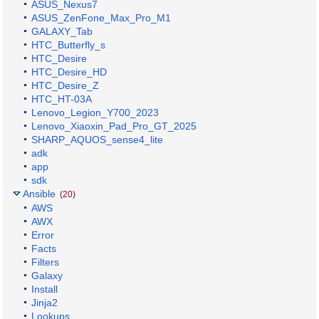
ASUS_Nexus7
ASUS_ZenFone_Max_Pro_M1
GALAXY_Tab
HTC_Butterfly_s
HTC_Desire
HTC_Desire_HD
HTC_Desire_Z
HTC_HT-03A
Lenovo_Legion_Y700_2023
Lenovo_Xiaoxin_Pad_Pro_GT_2025
SHARP_AQUOS_sense4_lite
adk
app
sdk
Ansible
(20)
AWS
AWX
Error
Facts
Filters
Galaxy
Install
Jinja2
Lookups