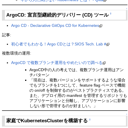
↑
ArgoCD: 宣言型継続的デリバリー (CD) ツール
†
Argo CD - Declarative GitOps CD for Kubernetes
記事:
初心者でもわかる！Argo CDとは？SIOS Tech. Lab #
複数環境の運用:
ArgoCD で複数ブランチ運用をやめたいので調べる
ArgoCD中の人の考えでは、複数ブランチ運用はアン
チパターン
「現在は、複数バージョンをサポートするような場合
でもブランチを1つにして、feature flag ベースで機能
の on/off を制御するのがベストプラクティスである。
また、デプロイ用の manifest を管理するリポジトリも
アプリケーションと分離し、アプリケーションに影響
しない形で管理するのが好ましい。」
↑
家庭でKubernetesClusterを構築する
†