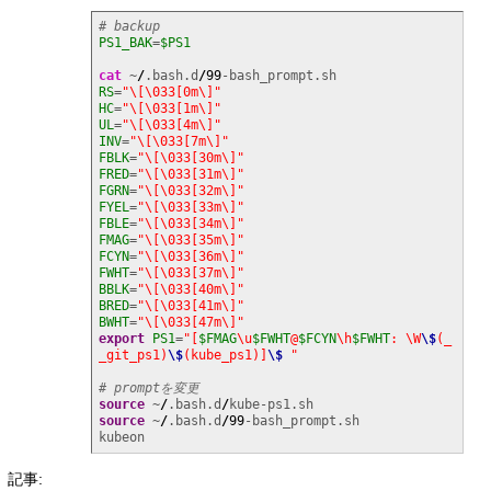
# backup
PS1_BAK
=
$PS1
cat
 ~
/
.bash.d
/
99
RS
=
"\[\033[0m\]"
HC
=
"\[\033[1m\]"
UL
=
"\[\033[4m\]"
INV
=
"\[\033[7m\]"
FBLK
=
"\[\033[30m\]"
FRED
=
"\[\033[31m\]"
FGRN
=
"\[\033[32m\]"
FYEL
=
"\[\033[33m\]"
FBLE
=
"\[\033[34m\]"
FMAG
=
"\[\033[35m\]"
FCYN
=
"\[\033[36m\]"
FWHT
=
"\[\033[37m\]"
BBLK
=
"\[\033[40m\]"
BRED
=
"\[\033[41m\]"
BWHT
=
"\[\033[47m\]"
export
PS1
=
"[
$FMAG
\u
$FWHT
@
$FCYN
\h
$FWHT
: \W
\$
(_
_git_ps1)
\$
(kube_ps1)]
\$
 "
# promptを変更
source
 ~
/
.bash.d
/
source
 ~
/
.bash.d
/
99
-bash_prompt.sh

kubeon
記事: