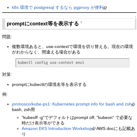
k8s 環境で postgresql するなら pgproxy が便利
↑
promptにcontext等を表示する
†
問題:
複数環境あると、use-contextで環境を切り替える。現在の環境
がわからなく、間違える場合がある
kubectl config use-context env1
対策:
promptにkubectlの環境名等を表示する
例:
jonmosco/kube-ps1: Kubernetes prompt info for bash and zsh
bash, zsh用
"kubeoff -g"でデフォルトはprompt off, "kubeon" で必要な
時だけ表示等ができる
Amazon EKS Introduction Workshop
AWS docにも記載あ
り