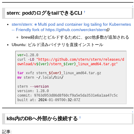
↑
stern: podのログをtailできるCLI
†
stern/stern: ⎈ Multi pod and container log tailing for Kubernetes
-- Friendly fork of https://github.com/wercker/stern
brew経由だとビルドするために、gcc他多数が追加される
Ubuntu: ビルド済みバイナリを直接インストール
ver
=1.28.0

curl 
-LO
"https://github.com/stern/stern/releases/d
ownload/v
${ver}
/stern_
${ver}
_linux_amd64.tar.gz"
tar
 xvfz stern_
${ver}
mv
 stern ~
/
.local
/
bin
/
stern 
--version
version: 1.28.0

commit: 9763d953d86d8f60cf9a5e5da3531e6a1aa47c5c

built at: 
2024
-01-09T00:
32
:07Z
↑
k8s内のDBへ外部から接続する
†
記事: