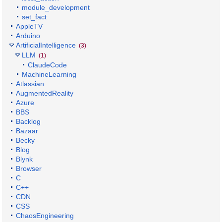
module_development
set_fact
AppleTV
Arduino
ArtificialIntelligence
(3)
LLM
(1)
ClaudeCode
MachineLearning
Atlassian
AugmentedReality
Azure
BBS
Backlog
Bazaar
Becky
Blog
Blynk
Browser
C
C++
CDN
CSS
ChaosEngineering