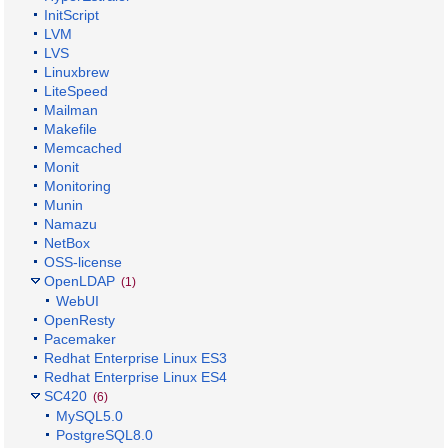
InitScript
LVM
LVS
Linuxbrew
LiteSpeed
Mailman
Makefile
Memcached
Monit
Monitoring
Munin
Namazu
NetBox
OSS-license
OpenLDAP
(1)
WebUI
OpenResty
Pacemaker
Redhat Enterprise Linux ES3
Redhat Enterprise Linux ES4
SC420
(6)
MySQL5.0
PostgreSQL8.0