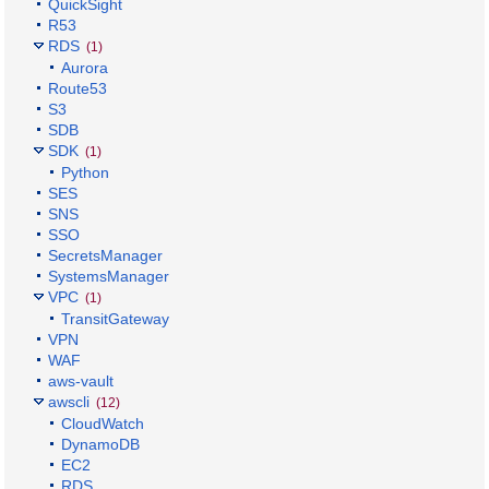
QuickSight
R53
RDS
(1)
Aurora
Route53
S3
SDB
SDK
(1)
Python
SES
SNS
SSO
SecretsManager
SystemsManager
VPC
(1)
TransitGateway
VPN
WAF
aws-vault
awscli
(12)
CloudWatch
DynamoDB
EC2
RDS