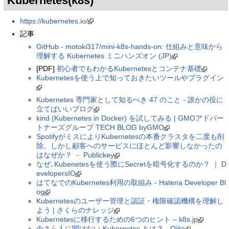
Kubernetes(k8s)
https://kubernetes.io/
記事
GitHub - motoki317/mini-k8s-hands-on: 仕組みと意味から
理解する Kubernetes ミニハンズオン (JP)
[PDF]
初心者でもわかるKubernetesとコンテナ基礎
Kubernetesを使う上で知っておきたいツールやプラグイン
Kubernetes 専門家として知るべき 47 のこと - 誰かの役に
立てばいいブログ
kind (Kubernetes in Docker) を試してみる | GMOアドパー
トナーズグループ TECH BLOG byGMO
SpotifyがミスによりKubernetesの本番クラスタを二度も削
除。しかし顧客へのサービスにほとんど影響しなかったの
はなぜか？ － Publickey
なぜ､Kubenetesを使う際にSecretを暗号化するのか？ ｜ D
evelopersIO
はてなでのKubernetes利用の取組み - Hatena Developer Bl
og
Kubernetesのユーザー管理と認証・権限確認機構を理解し
よう | さくらのナレッジ
Kubernetesに移行するための6つのヒント – k8s.jp
今さら人に聞けない Kubernetes とは？ - Qiita