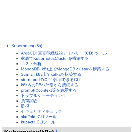
Kubernetes(k8s)
ArgoCD: 宣言型継続的デリバリー (CD) ツール
家庭でKubernetesClusterを構築する
コスト分析
MongoDB: k8s上でMongoDB clusterを構築する
Strimzi: k8s上でkafkaを構築する
stern: podのログをtailできるCLI
k8s内のDBへ外部から接続する
promptにcontext等を表示する
トラブルシューティング
負荷試験
監視
セキュリティチェック
skaffold: CLIツール
kubectl: CLIツール
†