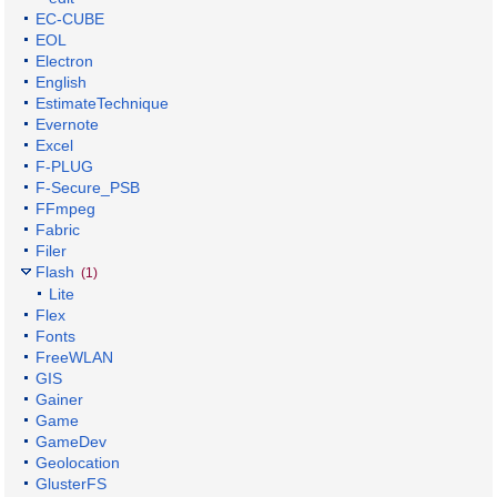
EC-CUBE
EOL
Electron
English
EstimateTechnique
Evernote
Excel
F-PLUG
F-Secure_PSB
FFmpeg
Fabric
Filer
Flash
(1)
Lite
Flex
Fonts
FreeWLAN
GIS
Gainer
Game
GameDev
Geolocation
GlusterFS