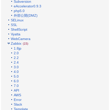
Subversion
eAccelerator0.9.3
php5.0
外部公開(DMZ)
SELinux
SSL
ShellScript
Vyatta
WebCamera
Zabbix
(15)
1.8jp
2.0
2.2
2.4
3.0
4.0
5.0
6.0
7.0
API
AWS
Error
Slack
Template