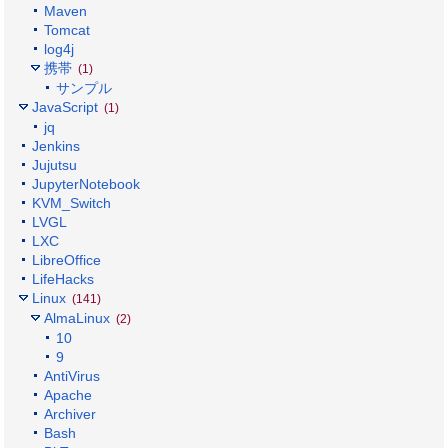
Maven
Tomcat
log4j
携帯
(1)
サンプル
JavaScript
(1)
jq
Jenkins
Jujutsu
JupyterNotebook
KVM_Switch
LVGL
LXC
LibreOffice
LifeHacks
Linux
(141)
AlmaLinux
(2)
10
9
AntiVirus
Apache
Archiver
Bash