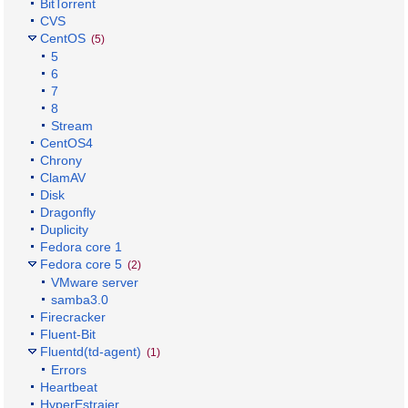
BitTorrent
CVS
CentOS
(5)
5
6
7
8
Stream
CentOS4
Chrony
ClamAV
Disk
Dragonfly
Duplicity
Fedora core 1
Fedora core 5
(2)
VMware server
samba3.0
Firecracker
Fluent-Bit
Fluentd(td-agent)
(1)
Errors
Heartbeat
HyperEstraier