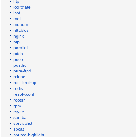
lftp
logrotate
lsof
mail
mdadm
nftables
nginx
ntp
parallel
pdsh
peco
postfix
pure-ftpd
rclone
rdiff-backup
redis
resolv.conf
rootsh
rpm
rsync
samba
servicelist
socat
source-highlight