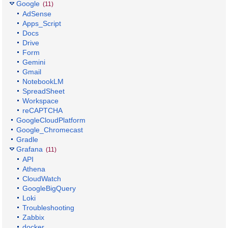
Google
(11)
AdSense
Apps_Script
Docs
Drive
Form
Gemini
Gmail
NotebookLM
SpreadSheet
Workspace
reCAPTCHA
GoogleCloudPlatform
Google_Chromecast
Gradle
Grafana
(11)
API
Athena
CloudWatch
GoogleBigQuery
Loki
Troubleshooting
Zabbix
docker