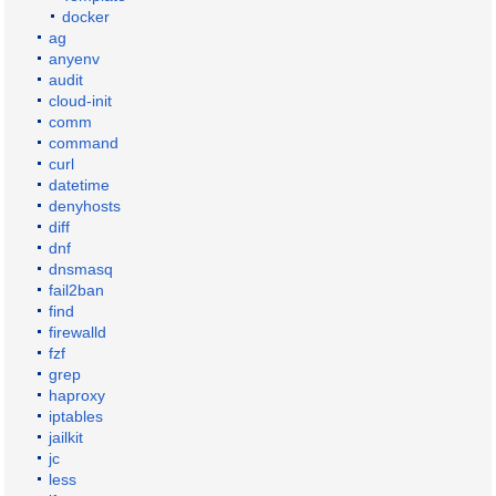
docker
ag
anyenv
audit
cloud-init
comm
command
curl
datetime
denyhosts
diff
dnf
dnsmasq
fail2ban
find
firewalld
fzf
grep
haproxy
iptables
jailkit
jc
less