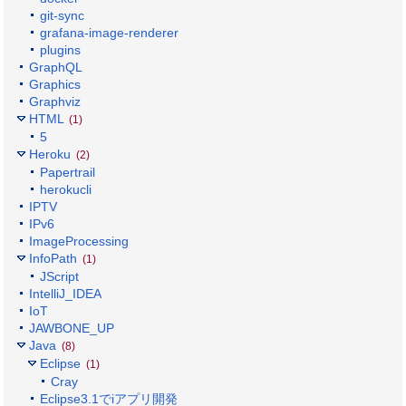
git-sync
grafana-image-renderer
plugins
GraphQL
Graphics
Graphviz
HTML
(1)
5
Heroku
(2)
Papertrail
herokucli
IPTV
IPv6
ImageProcessing
InfoPath
(1)
JScript
IntelliJ_IDEA
IoT
JAWBONE_UP
Java
(8)
Eclipse
(1)
Cray
Eclipse3.1でiアプリ開発