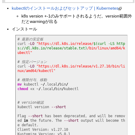
kubectlのインストールおよびセットアップ | Kubernetes
k8s version +-1のみサポートされるようだ。version範囲外
だとwarningが出る
インストール
# 最新の安定板
curl 
-LO
"https://dl.k8s.io/release/
$(curl -LS http
s://dl.k8s.io/release/stable.txt)
/bin/linux/amd64/k
ubectl"
# 指定バージョン
curl 
-LO
"https://dl.k8s.io/release/v1.27.10/bin/li
nux/amd64/kubectl"
# 権限付与、移動
mv
 kubectl ~
/
.local
/
bin
/
chmod
 +x ~
/
.local
/
bin
/
kubectl

# version確認
kubectl version 
--short
Flag 
--short
 has been deprecated, and will be remov
ed 
in
 the future. The 
--short
 output will become th
e default.

Client Version: v1.27.10

Kustomize Version: v5.0.1
