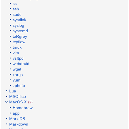
ss
ssh
sudo
symlink
syslog
systemd
taRgrey
tcpflow
tmux
vim
vsftpd
webdruid
wget
xargs
yum
zphoto
Lua
MSOffice
MacOS X
(2)
Homebrew
app
MariaDB
Markdown