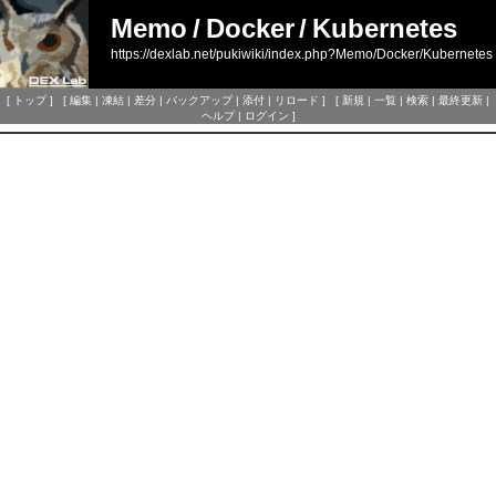
Memo
/
Docker
/
Kubernetes
https://dexlab.net/pukiwiki/index.php?Memo/Docker/Kubernetes
[
トップ
] [
編集
|
凍結
|
差分
|
バックアップ
|
添付
|
リロード
] [
新規
|
一覧
|
検索
|
最終更新
|
ヘルプ
|
ログイン
]