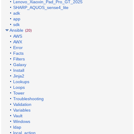
Lenovo_Xiaoxin_Pad_Pro_GT_2025
SHARP_AQUOS_sense4_lite
adk
app
sdk
Ansible
(20)
AWS
AWX
Error
Facts
Filters
Galaxy
Install
Jinja2
Lookups
Loops
Tower
Troubleshooting
Validation
Variables
Vault
Windows
ldap
local_action