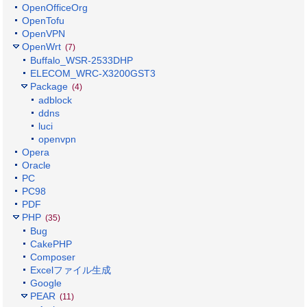
OpenOfficeOrg
OpenTofu
OpenVPN
OpenWrt
(7)
Buffalo_WSR-2533DHP
ELECOM_WRC-X3200GST3
Package
(4)
adblock
ddns
luci
openvpn
Opera
Oracle
PC
PC98
PDF
PHP
(35)
Bug
CakePHP
Composer
Excelファイル生成
Google
PEAR
(11)