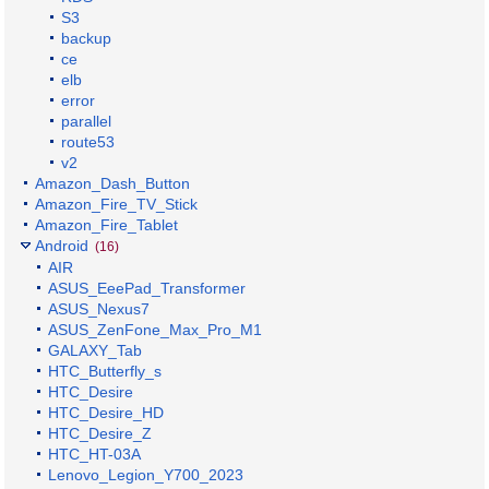
S3
backup
ce
elb
error
parallel
route53
v2
Amazon_Dash_Button
Amazon_Fire_TV_Stick
Amazon_Fire_Tablet
Android
(16)
AIR
ASUS_EeePad_Transformer
ASUS_Nexus7
ASUS_ZenFone_Max_Pro_M1
GALAXY_Tab
HTC_Butterfly_s
HTC_Desire
HTC_Desire_HD
HTC_Desire_Z
HTC_HT-03A
Lenovo_Legion_Y700_2023