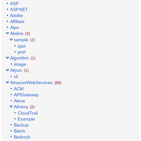
ASP
ASP.NET
Adobe
Affiliate
Aipo
Akelos
(3)
sample
(2)
ajax
pref
Algorithm
(1)
image
Aliyun
(1)
cli
AmazonWebServices
(88)
ACM
APIGateway
Alexa
Athena
(2)
CloudTrail
Example
Backup
Batch
Bedrock