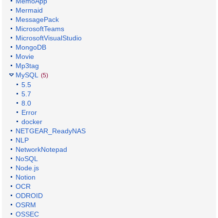
MemoApp
Mermaid
MessagePack
MicrosoftTeams
MicrosoftVisualStudio
MongoDB
Movie
Mp3tag
MySQL
(5)
5.5
5.7
8.0
Error
docker
NETGEAR_ReadyNAS
NLP
NetworkNotepad
NoSQL
Node.js
Notion
OCR
ODROID
OSRM
OSSEC