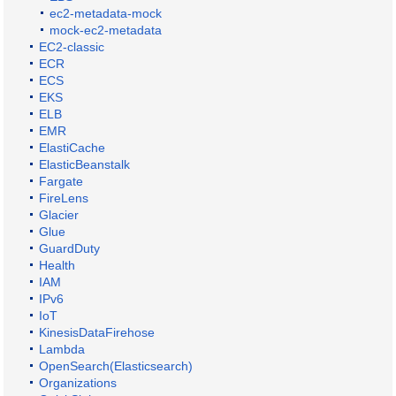
ec2-metadata-mock
mock-ec2-metadata
EC2-classic
ECR
ECS
EKS
ELB
EMR
ElastiCache
ElasticBeanstalk
Fargate
FireLens
Glacier
Glue
GuardDuty
Health
IAM
IPv6
IoT
KinesisDataFirehose
Lambda
OpenSearch(Elasticsearch)
Organizations