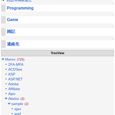
↑
Programming
↑
Game
↑
雑記
↑
連絡先
TreeView
Memo
(725)
2FA-MFA
ACDSee
ASP
ASP.NET
Adobe
Affiliate
Aipo
Akelos
(3)
sample
(2)
ajax
pref