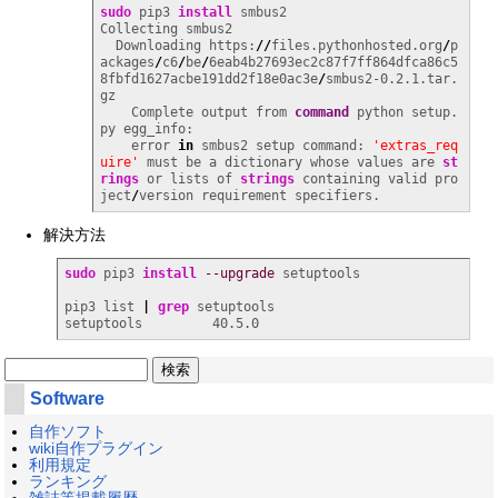
sudo
 pip3 
install
 smbus2

Collecting smbus2

  Downloading https:
//
files.pythonhosted.org
/
p
ackages
/
c6
/
be
/
6eab4b27693ec2c87f7ff864dfca86c5
8fbfd1627acbe191dd2f18e0ac3e
/
smbus2-0.2.1.tar.
gz

    Complete output from 
command
 python setup.
py egg_info:

    error 
in
 smbus2 setup command: 
'extras_req
uire'
 must be a dictionary whose values are 
st
rings
 or lists of 
strings
 containing valid pro
ject
/
version requirement specifiers.
解決方法
sudo
 pip3 
install
--upgrade
 setuptools

pip3 list 
|
grep
 setuptools

setuptools         40.5.0
Software
自作ソフト
wiki自作プラグイン
利用規定
ランキング
雑誌等掲載履歴