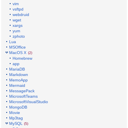
vim
vsftpd
webdruid
wget
xargs
yum
zphoto
Lua
MSOffice
MacOS X
(2)
Homebrew
app
MariaDB
Markdown
MemoApp
Mermaid
MessagePack
MicrosoftTeams
MicrosoftVisualStudio
MongoDB
Movie
Mp3tag
MySQL
(5)