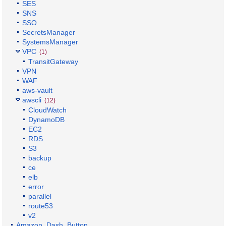
SES
SNS
SSO
SecretsManager
SystemsManager
VPC
(1)
TransitGateway
VPN
WAF
aws-vault
awscli
(12)
CloudWatch
DynamoDB
EC2
RDS
S3
backup
ce
elb
error
parallel
route53
v2
Amazon_Dash_Button