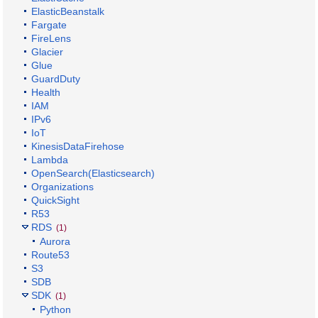
ElasticBeanstalk
Fargate
FireLens
Glacier
Glue
GuardDuty
Health
IAM
IPv6
IoT
KinesisDataFirehose
Lambda
OpenSearch(Elasticsearch)
Organizations
QuickSight
R53
RDS
(1)
Aurora
Route53
S3
SDB
SDK
(1)
Python