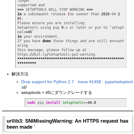
longer

>>>
 SETUPTOOLS WILL STOP WORKING 
<<<
in
 a subsequent release 
(
no sooner than 
2020
-04-
2
0
)
.

Please ensure you are installing

Setuptools using pip 
9
.x or later or pin to 
`
setupt
ools
<
45
`
in
 your environment.

If you have 
done
 those things and are still encount
ering

this message, please follow up at

https:
//
bit.ly
/
***************************************************
*********
解決方法
Drop support for Python 2.7 · Issue #1458 · pypa/setuptool
s
setuptools < 45にダウングレードする
sudo
 pip 
install
setuptools
==
44.0
↑
urllib3: SNIMissingWarning: An HTTPS request has
been made
†