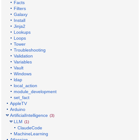
Facts
Filters
Galaxy
Install
Jinja2
Lookups
Loops
Tower
Troubleshooting
Validation
Variables
Vault
Windows
ldap
local_action
module_development
set_fact
AppleTV
Arduino
ArtificialIntelligence
(3)
LLM
(1)
ClaudeCode
MachineLearning
Atlassian