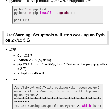
pythonから直接pip moduleは呼べたのでupgradeした
python3 
-m
 pip list

python3 
-m
 pip 
install
--upgrade
 pip

pip3 list
↑
UserWarning: Setuptools will stop working on Pyth
on 2で止まる
†
環境
CentOS 7
Python 2.7.5 (system)
pip 20.1.1 from /usr/lib/python2.7/site-packages/pip (pytho
n 2.7)
setuptools 46.4.0
Error
/
usr
/
lib
/
python2.7
/
site-packages
/
pkg_resources
/
py2_
warn.py:
21
: UserWarning: Setuptools will stop worki
ng on Python 
2
***************************************************
*********
You are running Setuptools on Python 
2
, 
which
 is no 