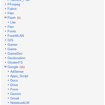
FFmpeg
Fabric
Filer
Flash
(1)
Lite
Flex
Fonts
FreeWLAN
GIS
Gainer
Game
GameDev
Geolocation
GlusterFS
Google
(11)
AdSense
Apps_Script
Docs
Drive
Form
Gemini
Gmail
NotebookLM