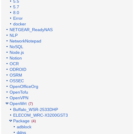
5.5
5.7
8.0
Error
docker
NETGEAR_ReadyNAS
NLP
NetworkNotepad
NoSQL
Node.js
Notion
OCR
ODROID
OSRM
OSSEC
OpenOfficeOrg
OpenTofu
OpenVPN
OpenWrt
(7)
Buffalo_WSR-2533DHP
ELECOM_WRC-X3200GST3
Package
(4)
adblock
ddns