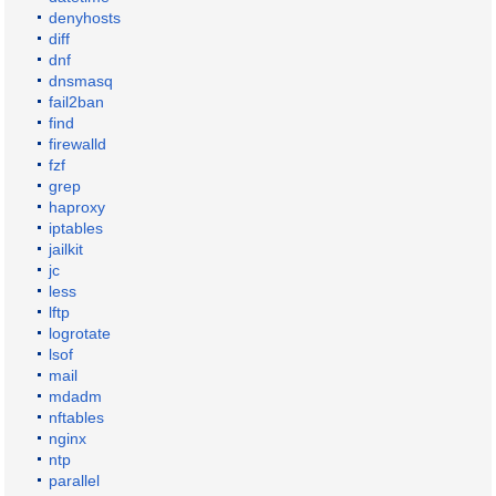
denyhosts
diff
dnf
dnsmasq
fail2ban
find
firewalld
fzf
grep
haproxy
iptables
jailkit
jc
less
lftp
logrotate
lsof
mail
mdadm
nftables
nginx
ntp
parallel