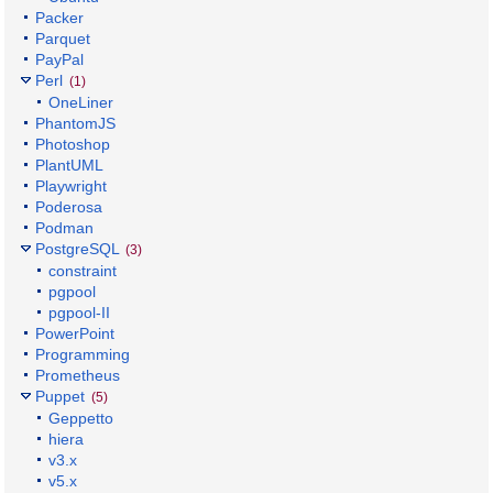
Packer
Parquet
PayPal
Perl
(1)
OneLiner
PhantomJS
Photoshop
PlantUML
Playwright
Poderosa
Podman
PostgreSQL
(3)
constraint
pgpool
pgpool-II
PowerPoint
Programming
Prometheus
Puppet
(5)
Geppetto
hiera
v3.x
v5.x