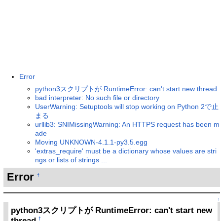
Error
python3スクリプトが RuntimeError: can't start new thread
bad interpreter: No such file or directory
UserWarning: Setuptools will stop working on Python 2で止
まる
urllib3: SNIMissingWarning: An HTTPS request has been m
ade
Moving UNKNOWN-4.1.1-py3.5.egg
'extras_require' must be a dictionary whose values are stri
ngs or lists of strings ...
Error
†
↑
python3スクリプトが RuntimeError: can't start new
thread
†