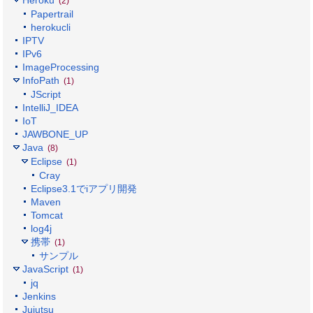
Heroku
(2)
Papertrail
herokucli
IPTV
IPv6
ImageProcessing
InfoPath
(1)
JScript
IntelliJ_IDEA
IoT
JAWBONE_UP
Java
(8)
Eclipse
(1)
Cray
Eclipse3.1でiアプリ開発
Maven
Tomcat
log4j
携帯
(1)
サンプル
JavaScript
(1)
jq
Jenkins
Jujutsu