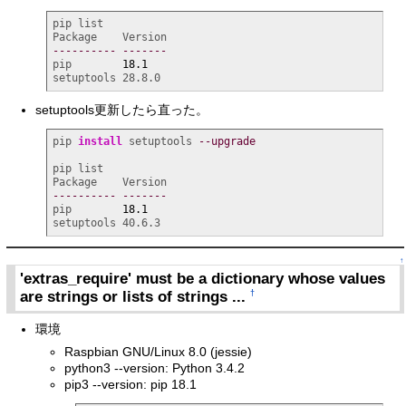
pip list

----------
-------
pip        
18.1
setuptools 28.8.0
setuptools更新したら直った。
pip 
install
 setuptools 
--upgrade
pip list

----------
-------
pip        
18.1
setuptools 40.6.3
↑
'extras_require' must be a dictionary whose values
are strings or lists of strings ...
†
環境
Raspbian GNU/Linux 8.0 (jessie)
python3 --version: Python 3.4.2
pip3 --version: pip 18.1