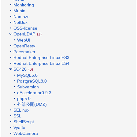
Monitoring
Munin
Namazu
NetBox
OSS-license
OpenLDAP
(1)
WebUI
OpenResty
Pacemaker
Redhat Enterprise Linux ES3
Redhat Enterprise Linux ES4
SC420
(6)
MySQL5.0
PostgreSQL8.0
Subversion
eAccelerator0.9.3
php5.0
外部公開(DMZ)
SELinux
SSL
ShellScript
Vyatta
WebCamera