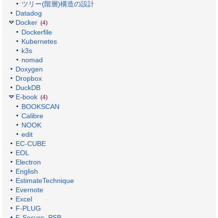
ツリー(階層)構造の設計
Datadog
Docker
(4)
Dockerfile
Kubernetes
k3s
nomad
Doxygen
Dropbox
DuckDB
E-book
(4)
BOOKSCAN
Calibre
NOOK
edit
EC-CUBE
EOL
Electron
English
EstimateTechnique
Evernote
Excel
F-PLUG
F-Secure_PSB