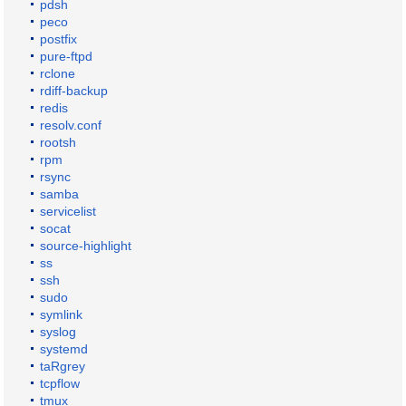
pdsh
peco
postfix
pure-ftpd
rclone
rdiff-backup
redis
resolv.conf
rootsh
rpm
rsync
samba
servicelist
socat
source-highlight
ss
ssh
sudo
symlink
syslog
systemd
taRgrey
tcpflow
tmux