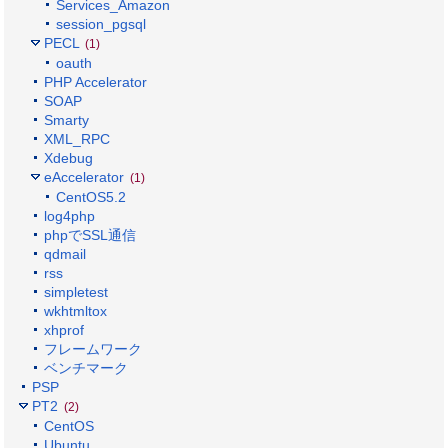
Services_Amazon
session_pgsql
PECL
(1)
oauth
PHP Accelerator
SOAP
Smarty
XML_RPC
Xdebug
eAccelerator
(1)
CentOS5.2
log4php
phpでSSL通信
qdmail
rss
simpletest
wkhtmltox
xhprof
フレームワーク
ベンチマーク
PSP
PT2
(2)
CentOS
Ubuntu