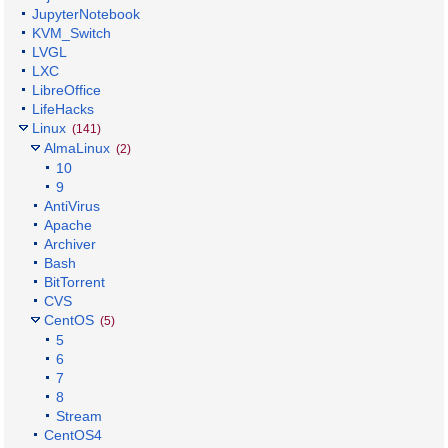
JupyterNotebook
KVM_Switch
LVGL
LXC
LibreOffice
LifeHacks
Linux
(141)
AlmaLinux
(2)
10
9
AntiVirus
Apache
Archiver
Bash
BitTorrent
CVS
CentOS
(5)
5
6
7
8
Stream
CentOS4