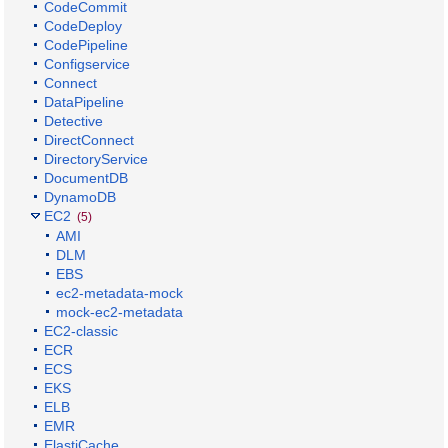
CodeCommit
CodeDeploy
CodePipeline
Configservice
Connect
DataPipeline
Detective
DirectConnect
DirectoryService
DocumentDB
DynamoDB
EC2
(5)
AMI
DLM
EBS
ec2-metadata-mock
mock-ec2-metadata
EC2-classic
ECR
ECS
EKS
ELB
EMR
ElastiCache