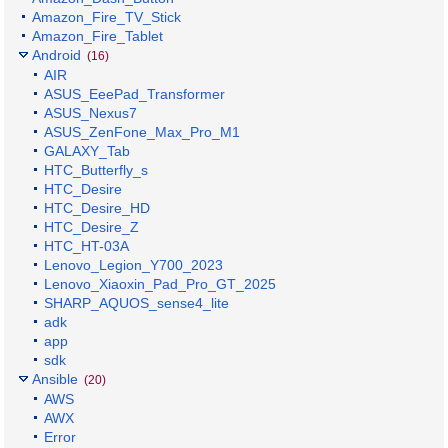
Amazon_Fire_TV_Stick
Amazon_Fire_Tablet
Android
(16)
AIR
ASUS_EeePad_Transformer
ASUS_Nexus7
ASUS_ZenFone_Max_Pro_M1
GALAXY_Tab
HTC_Butterfly_s
HTC_Desire
HTC_Desire_HD
HTC_Desire_Z
HTC_HT-03A
Lenovo_Legion_Y700_2023
Lenovo_Xiaoxin_Pad_Pro_GT_2025
SHARP_AQUOS_sense4_lite
adk
app
sdk
Ansible
(20)
AWS
AWX
Error