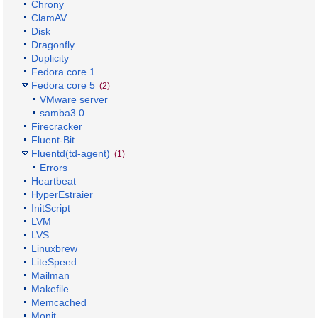
Chrony
ClamAV
Disk
Dragonfly
Duplicity
Fedora core 1
Fedora core 5
(2)
VMware server
samba3.0
Firecracker
Fluent-Bit
Fluentd(td-agent)
(1)
Errors
Heartbeat
HyperEstraier
InitScript
LVM
LVS
Linuxbrew
LiteSpeed
Mailman
Makefile
Memcached
Monit