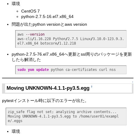
環境
CentOS 7
python-2.7.5-16.el7.x86_64
問題が出たpython versionとaws version
aws 
--version
aws-cli
/
1.16.228 Python
/
2.7.5 Linux
/
3.10.0-123.9.3.
el7.x86_64 botocore
/
1.12.218
python-2.7.5-76.el7.x86_64へ更新とssl周りのパッケージを更新
したら解消した
sudo
yum update
 python ca-certificates curl nss
↑
Moving UNKNOWN-4.1.1-py3.5.egg
†
pytestインストール時に以下のエラーが出た。
zip_safe flag not set; analyzing archive contents...

Moving UNKNOWN-4.1.1-py3.5.egg to /home/user01/exampl
e/.eggs
環境