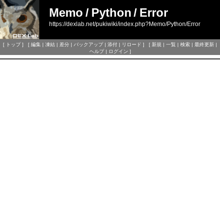
Memo
/
Python
/
Error
https://dexlab.net/pukiwiki/index.php?Memo/Python/Error
[
トップ
] [
編集
|
凍結
|
差分
|
バックアップ
|
添付
|
リロード
] [
新規
|
一覧
|
検索
|
最終更新
|
ヘルプ
|
ログイン
]