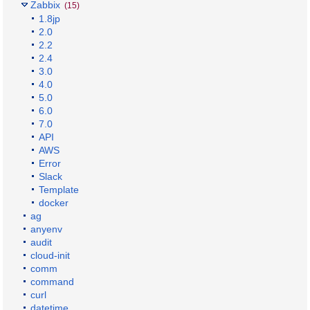
Zabbix
(15)
1.8jp
2.0
2.2
2.4
3.0
4.0
5.0
6.0
7.0
API
AWS
Error
Slack
Template
docker
ag
anyenv
audit
cloud-init
comm
command
curl
datetime