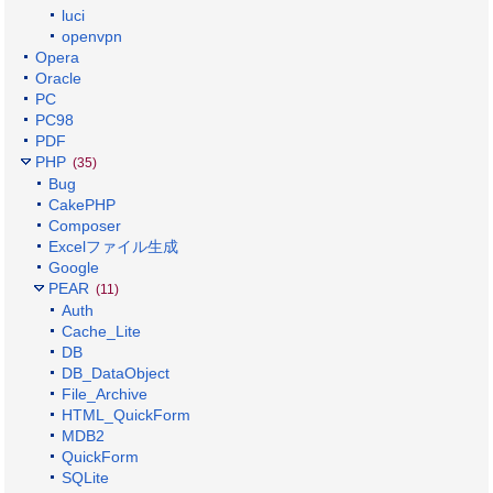
luci
openvpn
Opera
Oracle
PC
PC98
PDF
PHP
(35)
Bug
CakePHP
Composer
Excelファイル生成
Google
PEAR
(11)
Auth
Cache_Lite
DB
DB_DataObject
File_Archive
HTML_QuickForm
MDB2
QuickForm
SQLite