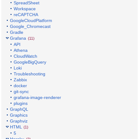
SpreadSheet
Workspace
reCAPTCHA
GoogleCloudPlatform
Google_Chromecast
Gradle
Grafana
(11)
API
Athena
CloudWatch
GoogleBigQuery
Loki
Troubleshooting
Zabbix
docker
git-sync
grafana-image-renderer
plugins
GraphQL
Graphics
Graphviz
HTML
(1)
5