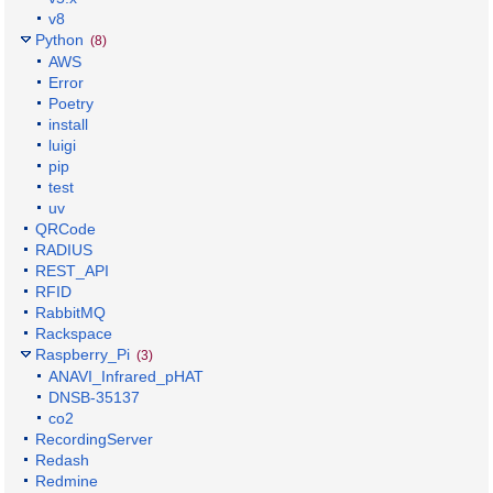
v8
Python
(8)
AWS
Error
Poetry
install
luigi
pip
test
uv
QRCode
RADIUS
REST_API
RFID
RabbitMQ
Rackspace
Raspberry_Pi
(3)
ANAVI_Infrared_pHAT
DNSB-35137
co2
RecordingServer
Redash
Redmine