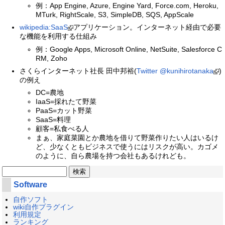
例：App Engine, Azure, Engine Yard, Force.com, Heroku,
MTurk, RightScale, S3, SimpleDB, SQS, AppScale
wikipedia:SaaS
アプリケーション。インターネット経由で必要
な機能を利用する仕組み
例：Google Apps, Microsoft Online, NetSuite, Salesforce C
RM, Zoho
さくらインターネット社長 田中邦裕(
Twitter @kunihirotanaka
)
の例え
DC=農地
IaaS=採れたて野菜
PaaS=カット野菜
SaaS=料理
顧客=私食べる人
まぁ、家庭菜園とか農地を借りて野菜作りたい人はいるけ
ど、少なくともビジネスで使うにはリスクが高い。カゴメ
のように、自ら農場を持つ会社もあるけれども。
Software
自作ソフト
wiki自作プラグイン
利用規定
ランキング