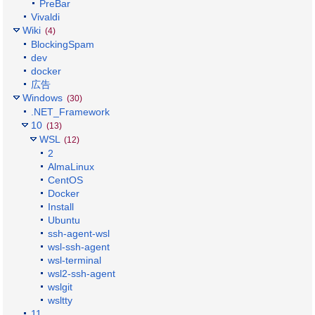
PreBar
Vivaldi
Wiki
(4)
BlockingSpam
dev
docker
広告
Windows
(30)
.NET_Framework
10
(13)
WSL
(12)
2
AlmaLinux
CentOS
Docker
Install
Ubuntu
ssh-agent-wsl
wsl-ssh-agent
wsl-terminal
wsl2-ssh-agent
wslgit
wsltty
11