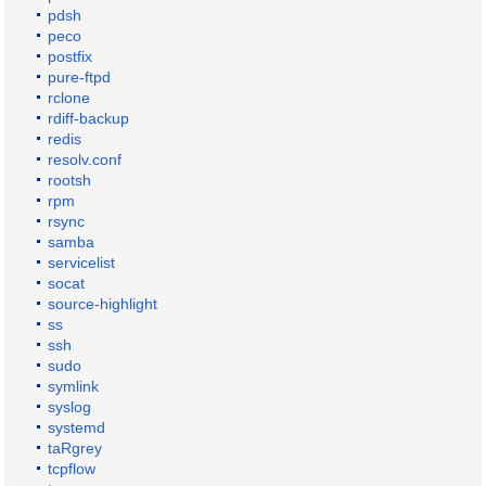
pdsh
peco
postfix
pure-ftpd
rclone
rdiff-backup
redis
resolv.conf
rootsh
rpm
rsync
samba
servicelist
socat
source-highlight
ss
ssh
sudo
symlink
syslog
systemd
taRgrey
tcpflow