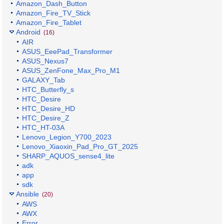
Amazon_Dash_Button
Amazon_Fire_TV_Stick
Amazon_Fire_Tablet
Android
(16)
AIR
ASUS_EeePad_Transformer
ASUS_Nexus7
ASUS_ZenFone_Max_Pro_M1
GALAXY_Tab
HTC_Butterfly_s
HTC_Desire
HTC_Desire_HD
HTC_Desire_Z
HTC_HT-03A
Lenovo_Legion_Y700_2023
Lenovo_Xiaoxin_Pad_Pro_GT_2025
SHARP_AQUOS_sense4_lite
adk
app
sdk
Ansible
(20)
AWS
AWX
Error