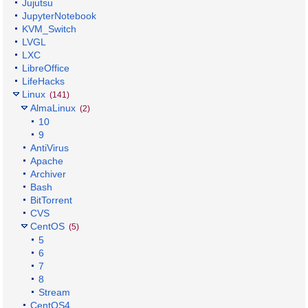
Jujutsu
JupyterNotebook
KVM_Switch
LVGL
LXC
LibreOffice
LifeHacks
Linux
(141)
AlmaLinux
(2)
10
9
AntiVirus
Apache
Archiver
Bash
BitTorrent
CVS
CentOS
(5)
5
6
7
8
Stream
CentOS4