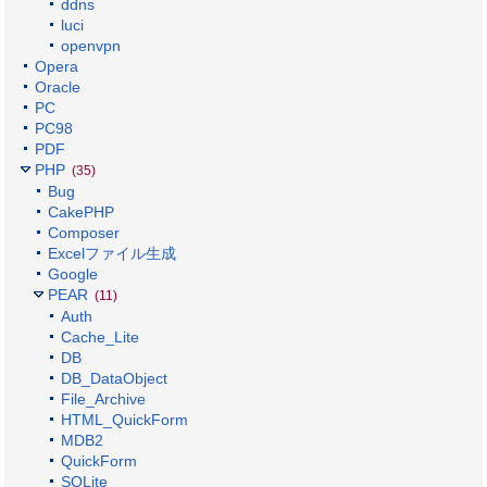
ddns
luci
openvpn
Opera
Oracle
PC
PC98
PDF
PHP
(35)
Bug
CakePHP
Composer
Excelファイル生成
Google
PEAR
(11)
Auth
Cache_Lite
DB
DB_DataObject
File_Archive
HTML_QuickForm
MDB2
QuickForm
SQLite