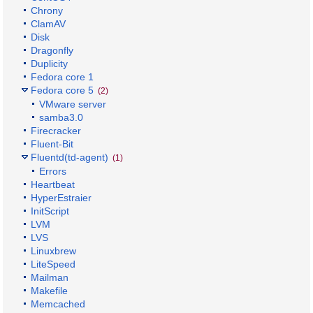
Chrony
ClamAV
Disk
Dragonfly
Duplicity
Fedora core 1
Fedora core 5
(2)
VMware server
samba3.0
Firecracker
Fluent-Bit
Fluentd(td-agent)
(1)
Errors
Heartbeat
HyperEstraier
InitScript
LVM
LVS
Linuxbrew
LiteSpeed
Mailman
Makefile
Memcached