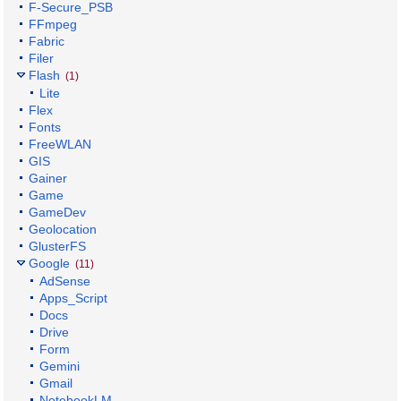
F-Secure_PSB
FFmpeg
Fabric
Filer
Flash
(1)
Lite
Flex
Fonts
FreeWLAN
GIS
Gainer
Game
GameDev
Geolocation
GlusterFS
Google
(11)
AdSense
Apps_Script
Docs
Drive
Form
Gemini
Gmail
NotebookLM