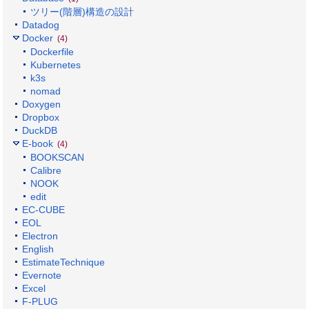
ツリー(階層)構造の設計
Datadog
Docker
(4)
Dockerfile
Kubernetes
k3s
nomad
Doxygen
Dropbox
DuckDB
E-book
(4)
BOOKSCAN
Calibre
NOOK
edit
EC-CUBE
EOL
Electron
English
EstimateTechnique
Evernote
Excel
F-PLUG