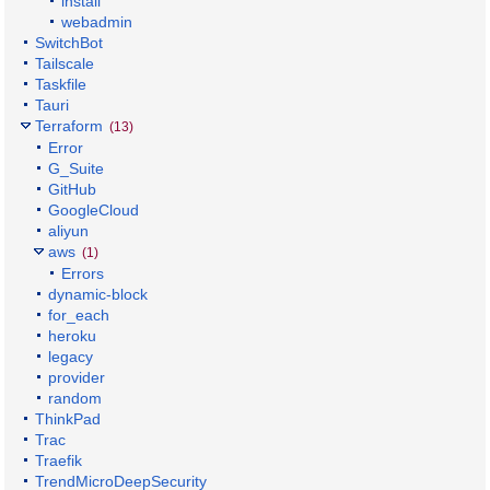
install
webadmin
SwitchBot
Tailscale
Taskfile
Tauri
Terraform
(13)
Error
G_Suite
GitHub
GoogleCloud
aliyun
aws
(1)
Errors
dynamic-block
for_each
heroku
legacy
provider
random
ThinkPad
Trac
Traefik
TrendMicroDeepSecurity