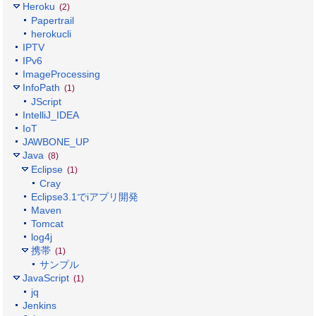
Heroku
(2)
Papertrail
herokucli
IPTV
IPv6
ImageProcessing
InfoPath
(1)
JScript
IntelliJ_IDEA
IoT
JAWBONE_UP
Java
(8)
Eclipse
(1)
Cray
Eclipse3.1でiアプリ開発
Maven
Tomcat
log4j
携帯
(1)
サンプル
JavaScript
(1)
jq
Jenkins