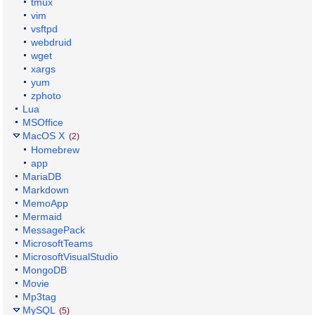
tmux
vim
vsftpd
webdruid
wget
xargs
yum
zphoto
Lua
MSOffice
MacOS X
(2)
Homebrew
app
MariaDB
Markdown
MemoApp
Mermaid
MessagePack
MicrosoftTeams
MicrosoftVisualStudio
MongoDB
Movie
Mp3tag
MySQL
(5)