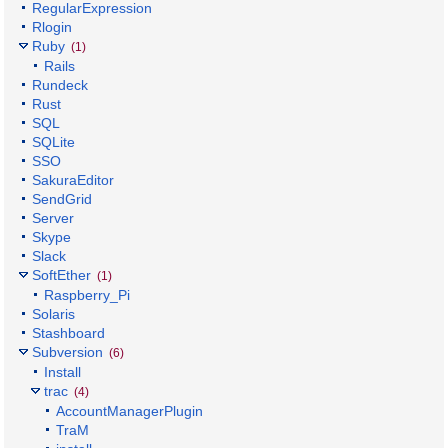
RegularExpression
Rlogin
Ruby
(1)
Rails
Rundeck
Rust
SQL
SQLite
SSO
SakuraEditor
SendGrid
Server
Skype
Slack
SoftEther
(1)
Raspberry_Pi
Solaris
Stashboard
Subversion
(6)
Install
trac
(4)
AccountManagerPlugin
TraM