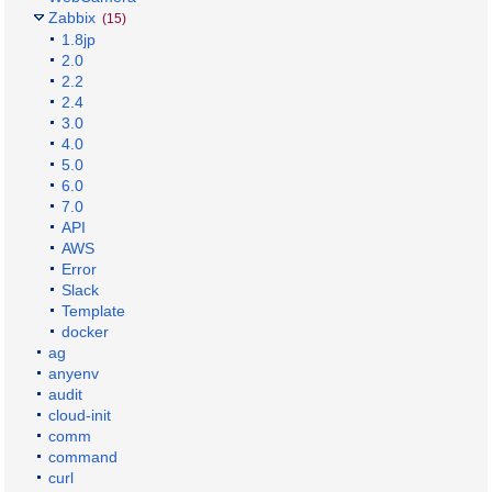
Zabbix
(15)
1.8jp
2.0
2.2
2.4
3.0
4.0
5.0
6.0
7.0
API
AWS
Error
Slack
Template
docker
ag
anyenv
audit
cloud-init
comm
command
curl