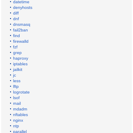
datetime
denyhosts
diff
dnf
dnsmasq
fail2ban
find
firewalld
fzf
grep
haproxy
iptables
jailkit
jc
less
lftp
logrotate
lsof
mail
mdadm
nftables
nginx
ntp
parallel