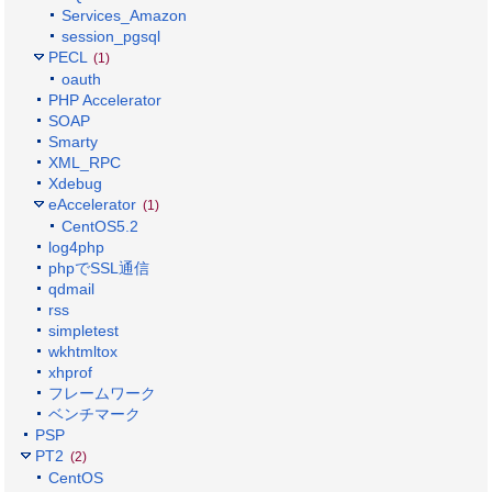
Services_Amazon
session_pgsql
PECL
(1)
oauth
PHP Accelerator
SOAP
Smarty
XML_RPC
Xdebug
eAccelerator
(1)
CentOS5.2
log4php
phpでSSL通信
qdmail
rss
simpletest
wkhtmltox
xhprof
フレームワーク
ベンチマーク
PSP
PT2
(2)
CentOS