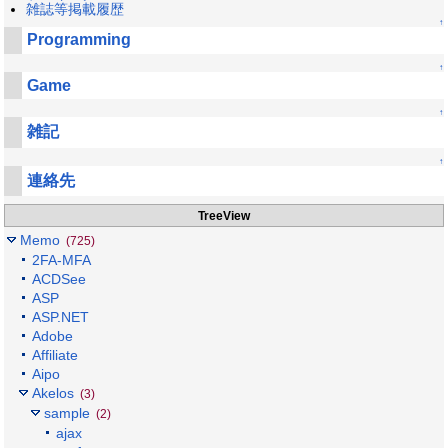
雑誌等掲載履歴
↑
Programming
↑
Game
↑
雑記
↑
連絡先
TreeView
Memo
(725)
2FA-MFA
ACDSee
ASP
ASP.NET
Adobe
Affiliate
Aipo
Akelos
(3)
sample
(2)
ajax