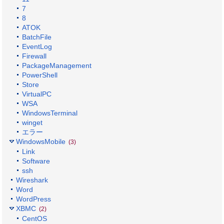
7
8
ATOK
BatchFile
EventLog
Firewall
PackageManagement
PowerShell
Store
VirtualPC
WSA
WindowsTerminal
winget
エラー
WindowsMobile
(3)
Link
Software
ssh
Wireshark
Word
WordPress
XBMC
(2)
CentOS