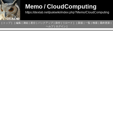
Memo
/
CloudComputing
https://dexlab.net/pukiwiki/index.php?Memo/CloudComputing
[
トップ
] [
編集
|
凍結
|
差分
|
バックアップ
|
添付
|
リロード
] [
新規
|
一覧
|
検索
|
最終更新
|
ヘルプ
|
ログイン
]