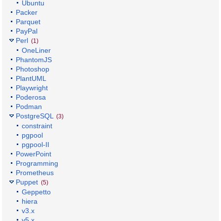
Ubuntu
Packer
Parquet
PayPal
Perl
(1)
OneLiner
PhantomJS
Photoshop
PlantUML
Playwright
Poderosa
Podman
PostgreSQL
(3)
constraint
pgpool
pgpool-II
PowerPoint
Programming
Prometheus
Puppet
(5)
Geppetto
hiera
v3.x
v5.x