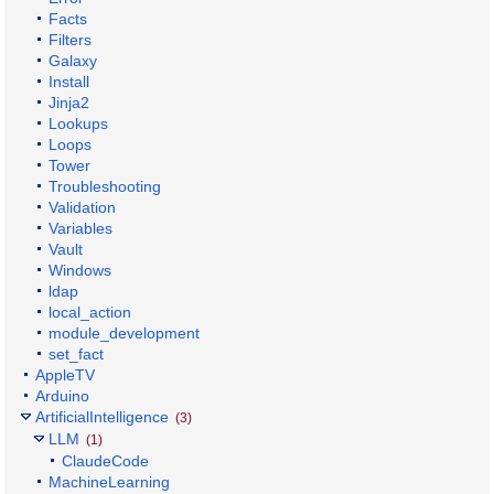
Facts
Filters
Galaxy
Install
Jinja2
Lookups
Loops
Tower
Troubleshooting
Validation
Variables
Vault
Windows
ldap
local_action
module_development
set_fact
AppleTV
Arduino
ArtificialIntelligence
(3)
LLM
(1)
ClaudeCode
MachineLearning