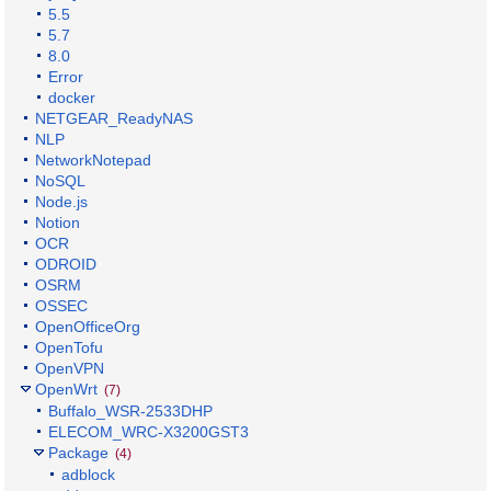
5.5
5.7
8.0
Error
docker
NETGEAR_ReadyNAS
NLP
NetworkNotepad
NoSQL
Node.js
Notion
OCR
ODROID
OSRM
OSSEC
OpenOfficeOrg
OpenTofu
OpenVPN
OpenWrt
(7)
Buffalo_WSR-2533DHP
ELECOM_WRC-X3200GST3
Package
(4)
adblock