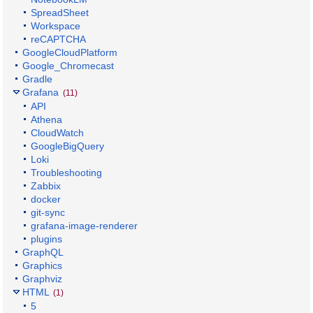
SpreadSheet
Workspace
reCAPTCHA
GoogleCloudPlatform
Google_Chromecast
Gradle
Grafana
(11)
API
Athena
CloudWatch
GoogleBigQuery
Loki
Troubleshooting
Zabbix
docker
git-sync
grafana-image-renderer
plugins
GraphQL
Graphics
Graphviz
HTML
(1)
5