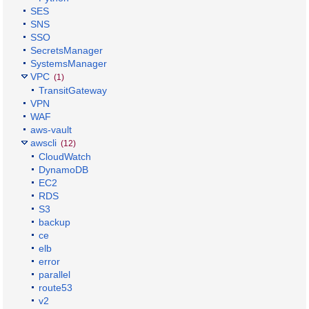
SES
SNS
SSO
SecretsManager
SystemsManager
VPC
(1)
TransitGateway
VPN
WAF
aws-vault
awscli
(12)
CloudWatch
DynamoDB
EC2
RDS
S3
backup
ce
elb
error
parallel
route53
v2