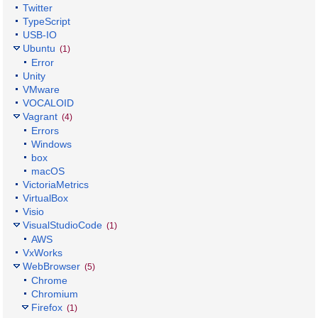
Twitter
TypeScript
USB-IO
Ubuntu
(1)
Error
Unity
VMware
VOCALOID
Vagrant
(4)
Errors
Windows
box
macOS
VictoriaMetrics
VirtualBox
Visio
VisualStudioCode
(1)
AWS
VxWorks
WebBrowser
(5)
Chrome
Chromium
Firefox
(1)