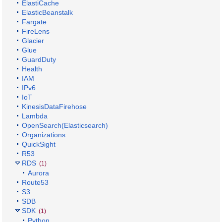
ElastiCache
ElasticBeanstalk
Fargate
FireLens
Glacier
Glue
GuardDuty
Health
IAM
IPv6
IoT
KinesisDataFirehose
Lambda
OpenSearch(Elasticsearch)
Organizations
QuickSight
R53
RDS
(1)
Aurora
Route53
S3
SDB
SDK
(1)
Python