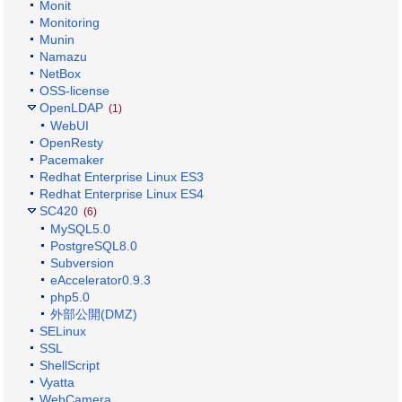
Monit
Monitoring
Munin
Namazu
NetBox
OSS-license
OpenLDAP
(1)
WebUI
OpenResty
Pacemaker
Redhat Enterprise Linux ES3
Redhat Enterprise Linux ES4
SC420
(6)
MySQL5.0
PostgreSQL8.0
Subversion
eAccelerator0.9.3
php5.0
外部公開(DMZ)
SELinux
SSL
ShellScript
Vyatta
WebCamera