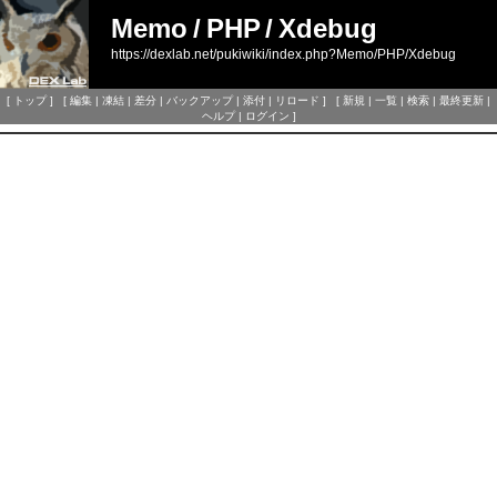
Memo
/
PHP
/
Xdebug
https://dexlab.net/pukiwiki/index.php?Memo/PHP/Xdebug
[
トップ
] [
編集
|
凍結
|
差分
|
バックアップ
|
添付
|
リロード
] [
新規
|
一覧
|
検索
|
最終更新
|
ヘルプ
|
ログイン
]