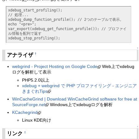
xdebug_start_profiling();

// 処理...

xdebug_dump_function_profile(); // 2つのテーブルで表示。

echo "<pre>";

var_export(xdebug_get_function_profile()); // プロファイ
ル情報を配列で返す

xdebug_stop_profiling();
↑
アナライザ
†
webgrind - Project Hosting on Google Code
Web上でxdebug
ログを解析して表示
PHP5.2.0以上
xdebug + webgrind で PHP プロファイリング - エンジニア
きまぐれTips
WinCacheGrind | Download WinCacheGrind software for free at
SourceForge.net
Windows上でxdebugログを解析
KCachegrind
Linux KDE向け
↑
リンク
†