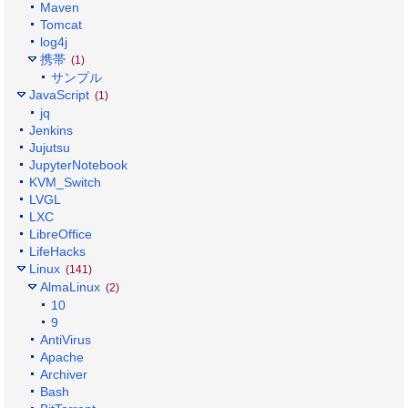
Maven
Tomcat
log4j
携帯
(1)
サンプル
JavaScript
(1)
jq
Jenkins
Jujutsu
JupyterNotebook
KVM_Switch
LVGL
LXC
LibreOffice
LifeHacks
Linux
(141)
AlmaLinux
(2)
10
9
AntiVirus
Apache
Archiver
Bash