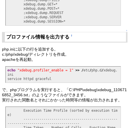
	;xdebug.dump.FILES

	xdebug.dump.GET=*

	xdebug.dump.POST=*

	;xdebug.dump.REQUEST

	;xdebug.dump.SERVER

	xdebug.dump.SESSION=*
↑
プロファイル情報を出力する
†
php.iniに以下の行を追加する。
c:/php/xdebug/ディレクトリを作成。
apacheを再起動。
echo
"xdebug.profiler_enable = 1"
>>
/
etc
/
php.d
/
xdebug.
ini

service httpd graceful
で、phpプログラムを実行すると、「C:\PHP\xdebug\xdebug_110671
6852_3456.txt」のようなファイルができます。
実行された関数名とそれにかかった時間等の情報が出力されます。
	Execution Time Profile (sorted by execution tim
e)

	-----------------------------------------------
------------------------------------

	Time Taken    Number of Calls    Function Name    