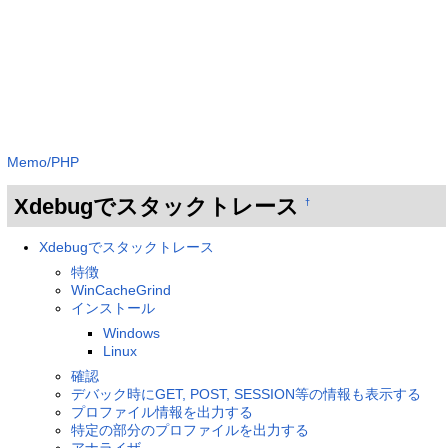
Memo/PHP
Xdebugでスタックトレース
†
Xdebugでスタックトレース
特徴
WinCacheGrind
インストール
Windows
Linux
確認
デバック時にGET, POST, SESSION等の情報も表示する
プロファイル情報を出力する
特定の部分のプロファイルを出力する