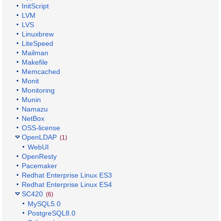
InitScript
LVM
LVS
Linuxbrew
LiteSpeed
Mailman
Makefile
Memcached
Monit
Monitoring
Munin
Namazu
NetBox
OSS-license
OpenLDAP
(1)
WebUI
OpenResty
Pacemaker
Redhat Enterprise Linux ES3
Redhat Enterprise Linux ES4
SC420
(6)
MySQL5.0
PostgreSQL8.0