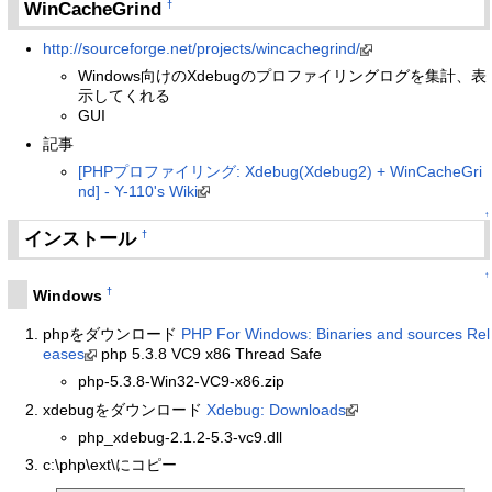
WinCacheGrind
†
http://sourceforge.net/projects/wincachegrind/
Windows向けのXdebugのプロファイリングログを集計、表
示してくれる
GUI
記事
[PHPプロファイリング: Xdebug(Xdebug2) + WinCacheGri
nd] - Y-110's Wiki
↑
インストール
†
↑
†
Windows
phpをダウンロード
PHP For Windows: Binaries and sources Rel
eases
php 5.3.8 VC9 x86 Thread Safe
php-5.3.8-Win32-VC9-x86.zip
xdebugをダウンロード
Xdebug: Downloads
php_xdebug-2.1.2-5.3-vc9.dll
c:\php\ext\にコピー