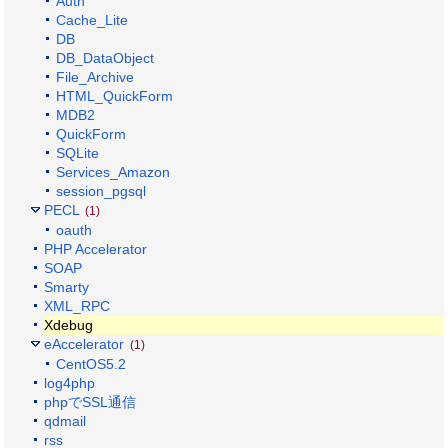
Auth
Cache_Lite
DB
DB_DataObject
File_Archive
HTML_QuickForm
MDB2
QuickForm
SQLite
Services_Amazon
session_pgsql
PECL
(1)
oauth
PHP Accelerator
SOAP
Smarty
XML_RPC
Xdebug
eAccelerator
(1)
CentOS5.2
log4php
phpでSSL通信
qdmail
rss