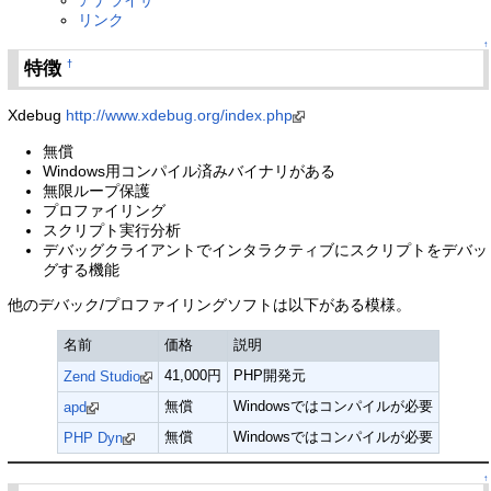
アナライザ
リンク
↑
特徴
†
Xdebug
http://www.xdebug.org/index.php
無償
Windows用コンパイル済みバイナリがある
無限ループ保護
プロファイリング
スクリプト実行分析
デバッグクライアントでインタラクティブにスクリプトをデバッ
グする機能
他のデバック/プロファイリングソフトは以下がある模様。
名前
価格
説明
41,000円
PHP開発元
Zend Studio
無償
Windowsではコンパイルが必要
apd
無償
Windowsではコンパイルが必要
PHP Dyn
↑