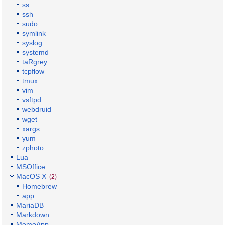
ss
ssh
sudo
symlink
syslog
systemd
taRgrey
tcpflow
tmux
vim
vsftpd
webdruid
wget
xargs
yum
zphoto
Lua
MSOffice
MacOS X
(2)
Homebrew
app
MariaDB
Markdown
MemoApp