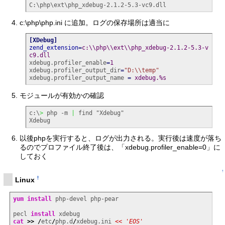
C:\php\ext\php_xdebug-2.1.2-5.3-vc9.dll
c:\php\php.ini に追加。ログの保存場所は適当に
[
XDebug
]
zend_extension
=
c:\\php\\ext\\php_xdebug-2.1.2-5.3-v
c9.dll
xdebug.profiler_enable
=
1
xdebug.profiler_output_dir
=
"D:\\temp"
xdebug.profiler_output_name 
=
 xdebug.%s
モジュールが有効かの確認
c:\
>
 php -m 
|
 find "Xdebug"

Xdebug
以後phpを実行すると、ログが出力される。実行後は速度が落ち
るのでプロファイル終了後は、「xdebug.profiler_enable=0」に
しておく
↑
†
Linux
yum install
 php-devel php-pear

pecl 
install
cat
>>
/
etc
/
php.d
/
xdebug.ini 
<< 'EOS'
