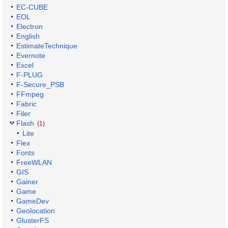
EC-CUBE
EOL
Electron
English
EstimateTechnique
Evernote
Excel
F-PLUG
F-Secure_PSB
FFmpeg
Fabric
Filer
Flash
(1)
Lite
Flex
Fonts
FreeWLAN
GIS
Gainer
Game
GameDev
Geolocation
GlusterFS