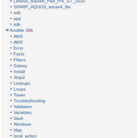
Lenovo_Xiaoxin_Pad_Pro_GT_2025
SHARP_AQUOS_sense4_lite
adk
app
sdk
Ansible
(20)
AWS
AWX
Error
Facts
Filters
Galaxy
Install
Jinja2
Lookups
Loops
Tower
Troubleshooting
Validation
Variables
Vault
Windows
ldap
local_action