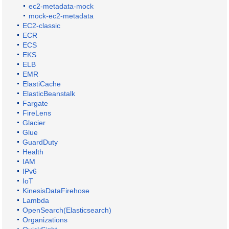
ec2-metadata-mock
mock-ec2-metadata
EC2-classic
ECR
ECS
EKS
ELB
EMR
ElastiCache
ElasticBeanstalk
Fargate
FireLens
Glacier
Glue
GuardDuty
Health
IAM
IPv6
IoT
KinesisDataFirehose
Lambda
OpenSearch(Elasticsearch)
Organizations