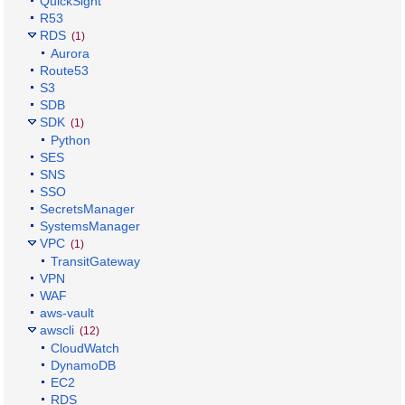
QuickSight
R53
RDS
(1)
Aurora
Route53
S3
SDB
SDK
(1)
Python
SES
SNS
SSO
SecretsManager
SystemsManager
VPC
(1)
TransitGateway
VPN
WAF
aws-vault
awscli
(12)
CloudWatch
DynamoDB
EC2
RDS