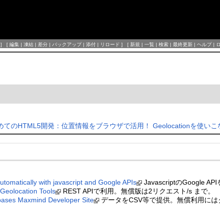
] [
編集
|
凍結
|
差分
|
バックアップ
|
添付
|
リロード
] [
新規
|
一覧
|
検索
|
最終更新
|
ヘルプ
|
HTML5開発：位置情報をブラウザで活用！ Geolocationを使いこなそう 
automatically with javascript and Google APIs
JavascriptのGoogle A
 Geolocation Tools
REST APIで利用。無償版は2リクエスト/s まで。
ases Maxmind Developer Site
データをCSV等で提供。無償利用には