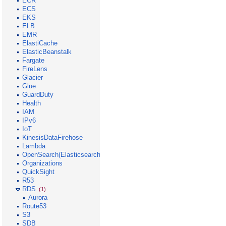
ECR
ECS
EKS
ELB
EMR
ElastiCache
ElasticBeanstalk
Fargate
FireLens
Glacier
Glue
GuardDuty
Health
IAM
IPv6
IoT
KinesisDataFirehose
Lambda
OpenSearch(Elasticsearch)
Organizations
QuickSight
R53
RDS
(1)
Aurora
Route53
S3
SDB