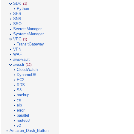
SDK
(1)
Python
SES
SNS
SSO
SecretsManager
SystemsManager
VPC
(1)
TransitGateway
VPN
WAF
aws-vault
awscli
(12)
CloudWatch
DynamoDB
EC2
RDS
S3
backup
ce
elb
error
parallel
route53
v2
Amazon_Dash_Button