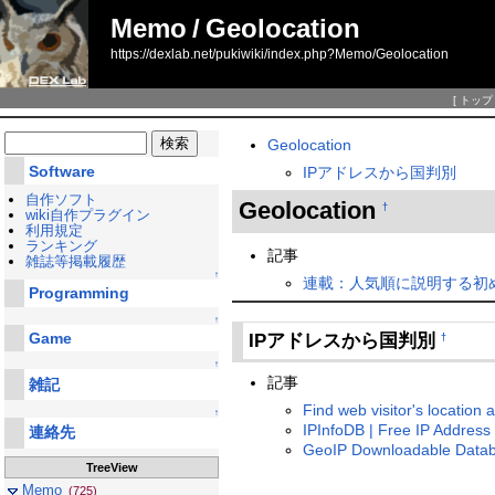
Memo
/
Geolocation
https://dexlab.net/pukiwiki/index.php?Memo/Geolocation
[
トップ
Geolocation
Software
IPアドレスから国判別
自作ソフト
Geolocation
†
wiki自作プラグイン
利用規定
ランキング
記事
雑誌等掲載履歴
↑
連載：人気順に説明する初めての
Programming
↑
Game
IPアドレスから国判別
†
↑
記事
雑記
Find web visitor's location 
↑
IPInfoDB | Free IP Address
連絡先
GeoIP Downloadable Datab
TreeView
Memo
(725)