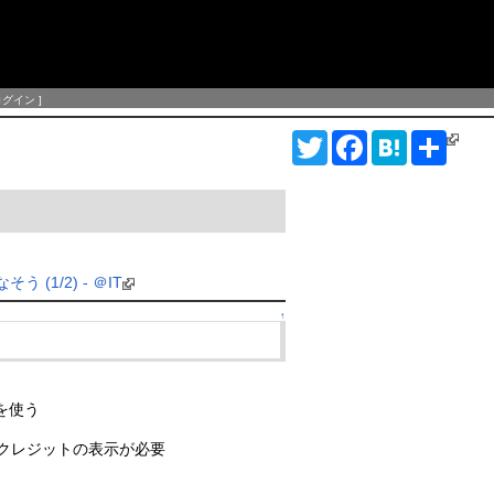
ログイン
]
T
F
H
S
w
a
a
h
i
c
t
a
t
e
e
r
t
b
n
e
e
o
a
r
o
k
(1/2) - ＠IT
↑
PIを使う
クレジットの表示が必要