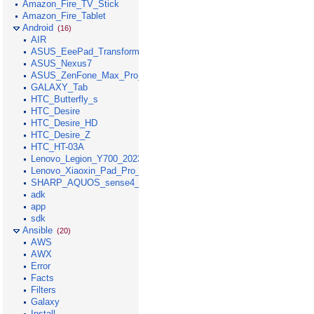
Amazon_Fire_TV_Stick
Amazon_Fire_Tablet
Android
(16)
AIR
ASUS_EeePad_Transformer
ASUS_Nexus7
ASUS_ZenFone_Max_Pro_M1
GALAXY_Tab
HTC_Butterfly_s
HTC_Desire
HTC_Desire_HD
HTC_Desire_Z
HTC_HT-03A
Lenovo_Legion_Y700_2023
Lenovo_Xiaoxin_Pad_Pro_GT_2025
SHARP_AQUOS_sense4_lite
adk
app
sdk
Ansible
(20)
AWS
AWX
Error
Facts
Filters
Galaxy
Install