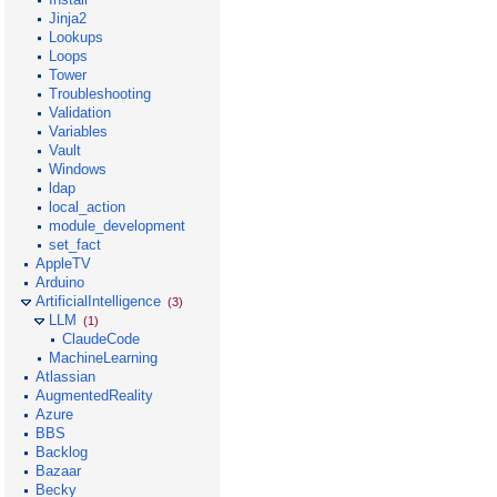
Jinja2
Lookups
Loops
Tower
Troubleshooting
Validation
Variables
Vault
Windows
ldap
local_action
module_development
set_fact
AppleTV
Arduino
ArtificialIntelligence
(3)
LLM
(1)
ClaudeCode
MachineLearning
Atlassian
AugmentedReality
Azure
BBS
Backlog
Bazaar
Becky