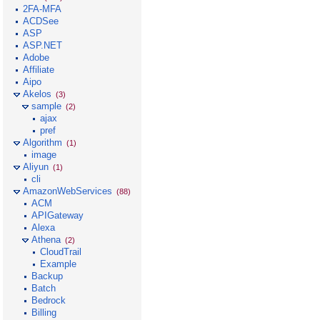
2FA-MFA
ACDSee
ASP
ASP.NET
Adobe
Affiliate
Aipo
Akelos
(3)
sample
(2)
ajax
pref
Algorithm
(1)
image
Aliyun
(1)
cli
AmazonWebServices
(88)
ACM
APIGateway
Alexa
Athena
(2)
CloudTrail
Example
Backup
Batch
Bedrock
Billing