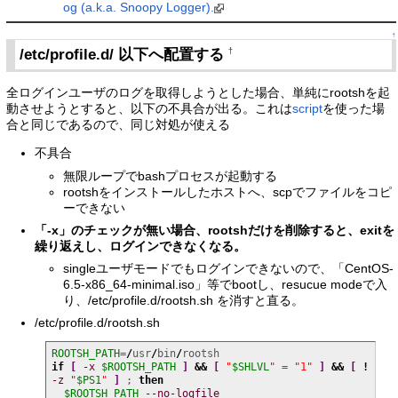
og (a.k.a. Snoopy Logger).
↑
/etc/profile.d/ 以下へ配置する
†
全ログインユーザのログを取得しようとした場合、単純にrootshを起
動させようとすると、以下の不具合が出る。これは
script
を使った場
合と同じであるので、同じ対処が使える
不具合
無限ループでbashプロセスが起動する
rootshをインストールしたホストへ、scpでファイルをコピ
ーできない
「-x」のチェックが無い場合、rootshだけを削除すると、exitを
繰り返えし、ログインできなくなる。
singleユーザモードでもログインできないので、「CentOS-
6.5-x86_64-minimal.iso」等でbootし、resucue modeで入
り、/etc/profile.d/rootsh.sh を消すと直る。
/etc/profile.d/rootsh.sh
ROOTSH_PATH
=
/
usr
/
bin
/
if
[
-x
$ROOTSH_PATH
]
&&
[
"
$SHLVL
"
 = 
"1"
]
&&
[
!
-z
"
$PS1
"
]
 ; 
then
$ROOTSH_PATH
--no-logfile