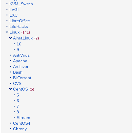
KVM_Switch
LVGL
LXC
LibreOffice
LifeHacks
Linux
(141)
AlmaLinux
(2)
10
9
AntiVirus
Apache
Archiver
Bash
BitTorrent
CVS
CentOS
(5)
5
6
7
8
Stream
CentOS4
Chrony