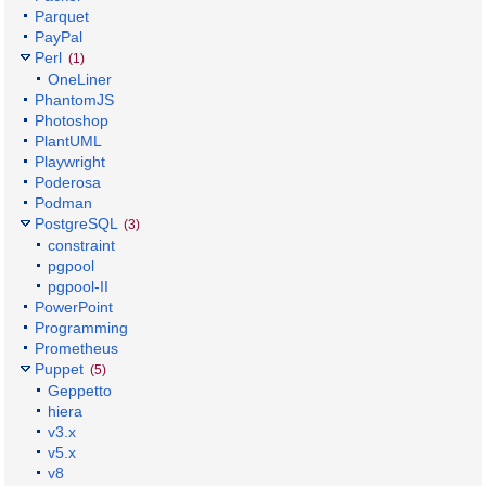
Parquet
PayPal
Perl
(1)
OneLiner
PhantomJS
Photoshop
PlantUML
Playwright
Poderosa
Podman
PostgreSQL
(3)
constraint
pgpool
pgpool-II
PowerPoint
Programming
Prometheus
Puppet
(5)
Geppetto
hiera
v3.x
v5.x
v8