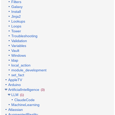
Filters
Galaxy
Install
Jinja2
Lookups
Loops
Tower
Troubleshooting
Validation
Variables
Vault
Windows
ldap
local_action
module_development
set_fact
AppleTV
Arduino
ArtificialIntelligence
(3)
LLM
(1)
ClaudeCode
MachineLearning
Atlassian
AugmentedReality