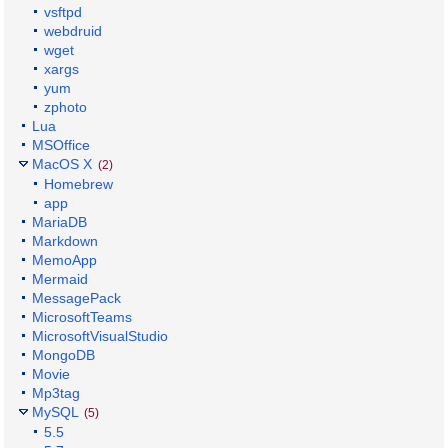
vsftpd
webdruid
wget
xargs
yum
zphoto
Lua
MSOffice
MacOS X
(2)
Homebrew
app
MariaDB
Markdown
MemoApp
Mermaid
MessagePack
MicrosoftTeams
MicrosoftVisualStudio
MongoDB
Movie
Mp3tag
MySQL
(5)
5.5