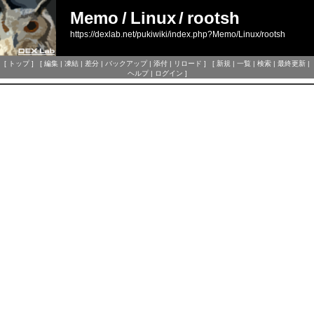
Memo
/
Linux
/
rootsh
https://dexlab.net/pukiwiki/index.php?Memo/Linux/rootsh
[
トップ
] [
編集
|
凍結
|
差分
|
バックアップ
|
添付
|
リロード
] [
新規
|
一覧
|
検索
|
最終更新
|
ヘルプ
|
ログイン
]