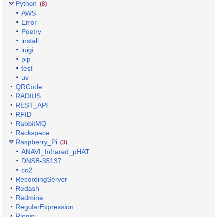
Python
(8)
AWS
Error
Poetry
install
luigi
pip
test
uv
QRCode
RADIUS
REST_API
RFID
RabbitMQ
Rackspace
Raspberry_Pi
(3)
ANAVI_Infrared_pHAT
DNSB-35137
co2
RecordingServer
Redash
Redmine
RegularExpression
Rlogin