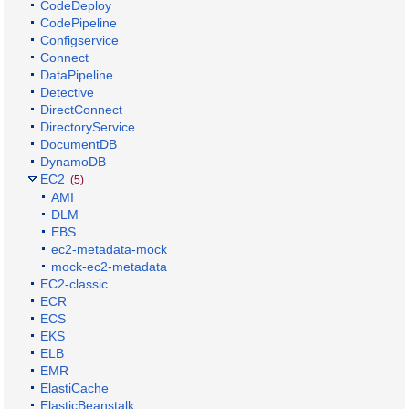
CodeDeploy
CodePipeline
Configservice
Connect
DataPipeline
Detective
DirectConnect
DirectoryService
DocumentDB
DynamoDB
EC2
(5)
AMI
DLM
EBS
ec2-metadata-mock
mock-ec2-metadata
EC2-classic
ECR
ECS
EKS
ELB
EMR
ElastiCache
ElasticBeanstalk