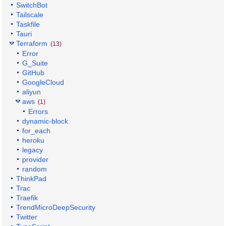
SwitchBot
Tailscale
Taskfile
Tauri
Terraform
(13)
Error
G_Suite
GitHub
GoogleCloud
aliyun
aws
(1)
Errors
dynamic-block
for_each
heroku
legacy
provider
random
ThinkPad
Trac
Traefik
TrendMicroDeepSecurity
Twitter