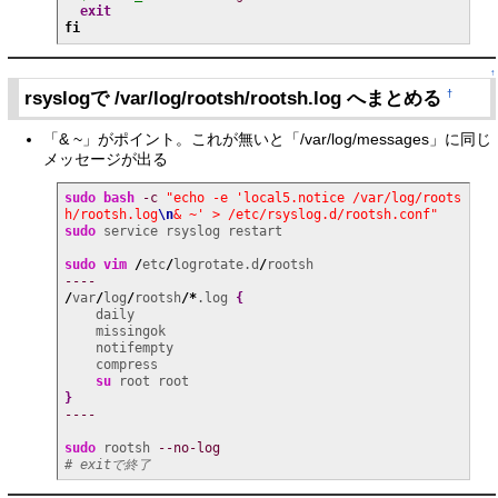
exit
fi
↑
rsyslogで /var/log/rootsh/rootsh.log へまとめる
†
「& ~」がポイント。これが無いと「/var/log/messages」に同じ
メッセージが出る
sudo
bash
-c
"echo -e 'local5.notice /var/log/roots
h/rootsh.log
\n
& ~' > /etc/rsyslog.d/rootsh.conf"
sudo
 service rsyslog restart

sudo
vim
/
etc
/
logrotate.d
/
----
/
var
/
log
/
rootsh
/*
.log 
{
    daily

    missingok

    notifempty

    compress

su
}
----
sudo
 rootsh 
--no-log
# exitで終了