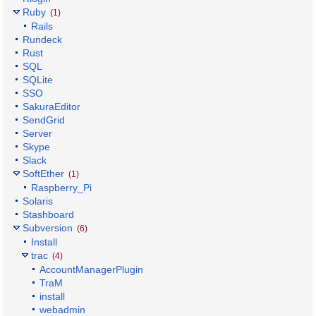
Ruby
(1)
Rails
Rundeck
Rust
SQL
SQLite
SSO
SakuraEditor
SendGrid
Server
Skype
Slack
SoftEther
(1)
Raspberry_Pi
Solaris
Stashboard
Subversion
(6)
Install
trac
(4)
AccountManagerPlugin
TraM
install
webadmin