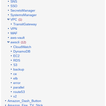
SNS
SSO
SecretsManager
SystemsManager
VPC
(1)
TransitGateway
VPN
WAF
aws-vault
awscli
(12)
CloudWatch
DynamoDB
EC2
RDS
S3
backup
ce
elb
error
parallel
route53
v2
Amazon_Dash_Button
Amazon_Fire_TV_Stick