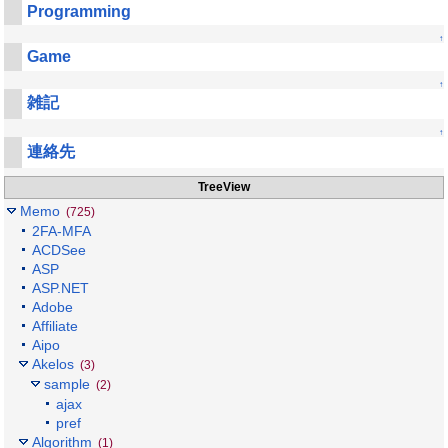
Programming
↑
Game
↑
雑記
↑
連絡先
TreeView
Memo
(725)
2FA-MFA
ACDSee
ASP
ASP.NET
Adobe
Affiliate
Aipo
Akelos
(3)
sample
(2)
ajax
pref
Algorithm
(1)