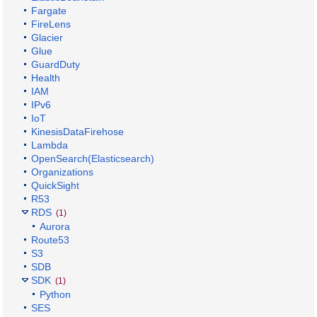
Fargate
FireLens
Glacier
Glue
GuardDuty
Health
IAM
IPv6
IoT
KinesisDataFirehose
Lambda
OpenSearch(Elasticsearch)
Organizations
QuickSight
R53
RDS
(1)
Aurora
Route53
S3
SDB
SDK
(1)
Python
SES