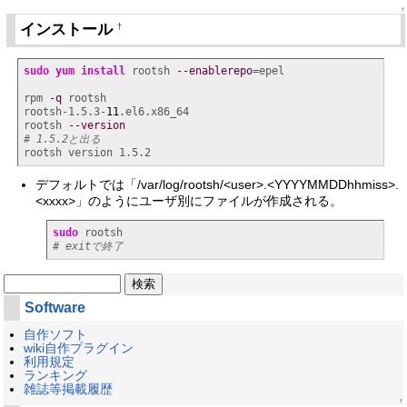
↑
インストール
†
sudo
yum install
 rootsh 
--enablerepo
=epel

rpm 
-q
 rootsh

rootsh-1.5.3-
11
.el6.x86_64

rootsh 
--version
# 1.5.2と出る
rootsh version 1.5.2
デフォルトでは「/var/log/rootsh/<user>.<YYYYMMDDhhmiss>.
<xxxx>」のようにユーザ別にファイルが作成される。
sudo
# exitで終了
Software
自作ソフト
wiki自作プラグイン
利用規定
ランキング
雑誌等掲載履歴
↑