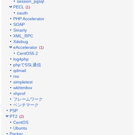
session_pgsql
PECL
(1)
oauth
PHP Accelerator
SOAP
Smarty
XML_RPC
Xdebug
eAccelerator
(1)
CentOS5.2
log4php
phpでSSL通信
qdmail
rss
simpletest
wkhtmltox
xhprof
フレームワーク
ベンチマーク
PSP
PT2
(2)
CentOS
Ubuntu
Packer