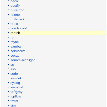
peco
postfix
pure-ftpd
rclone
rdiff-backup
redis
resolv.conf
rootsh
rpm
rsync
samba
servicelist
socat
source-highlight
ss
ssh
sudo
symlink
syslog
systemd
taRgrey
tcpflow
tmux
vim