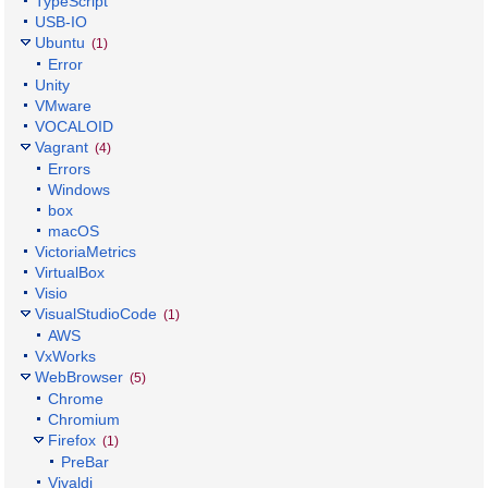
TypeScript
USB-IO
Ubuntu
(1)
Error
Unity
VMware
VOCALOID
Vagrant
(4)
Errors
Windows
box
macOS
VictoriaMetrics
VirtualBox
Visio
VisualStudioCode
(1)
AWS
VxWorks
WebBrowser
(5)
Chrome
Chromium
Firefox
(1)
PreBar
Vivaldi