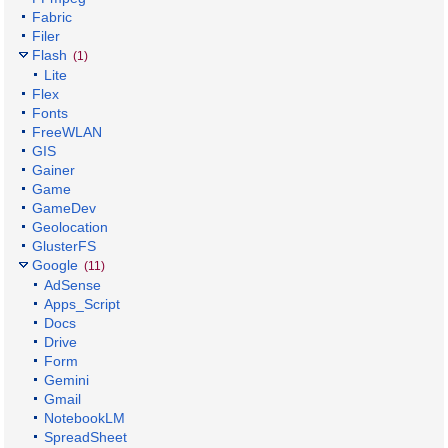
Fabric
Filer
Flash
(1)
Lite
Flex
Fonts
FreeWLAN
GIS
Gainer
Game
GameDev
Geolocation
GlusterFS
Google
(11)
AdSense
Apps_Script
Docs
Drive
Form
Gemini
Gmail
NotebookLM
SpreadSheet