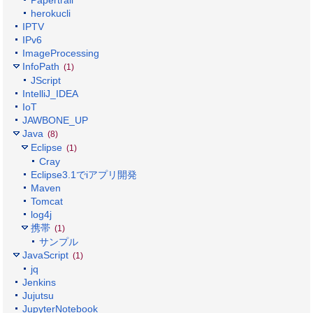
Papertrail
herokucli
IPTV
IPv6
ImageProcessing
InfoPath
(1)
JScript
IntelliJ_IDEA
IoT
JAWBONE_UP
Java
(8)
Eclipse
(1)
Cray
Eclipse3.1でiアプリ開発
Maven
Tomcat
log4j
携帯
(1)
サンプル
JavaScript
(1)
jq
Jenkins
Jujutsu
JupyterNotebook