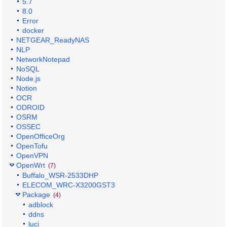
5.7
8.0
Error
docker
NETGEAR_ReadyNAS
NLP
NetworkNotepad
NoSQL
Node.js
Notion
OCR
ODROID
OSRM
OSSEC
OpenOfficeOrg
OpenTofu
OpenVPN
OpenWrt
(7)
Buffalo_WSR-2533DHP
ELECOM_WRC-X3200GST3
Package
(4)
adblock
ddns
luci