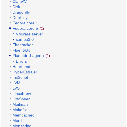
ClamAV
Disk
Dragonfly
Duplicity
Fedora core 1
Fedora core 5
(2)
VMware server
samba3.0
Firecracker
Fluent-Bit
Fluentd(td-agent)
(1)
Errors
Heartbeat
HyperEstraier
InitScript
LVM
LVS
Linuxbrew
LiteSpeed
Mailman
Makefile
Memcached
Monit
Monitoring