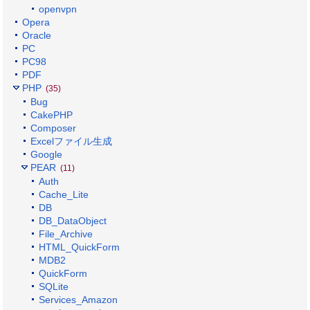
openvpn
Opera
Oracle
PC
PC98
PDF
PHP
(35)
Bug
CakePHP
Composer
Excelファイル生成
Google
PEAR
(11)
Auth
Cache_Lite
DB
DB_DataObject
File_Archive
HTML_QuickForm
MDB2
QuickForm
SQLite
Services_Amazon