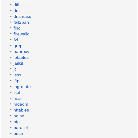
diff
dnf
dnsmasq
fail2ban
find
firewalld
fzf
grep
haproxy
iptables
jailkit
jc
less
lftp
logrotate
lsof
mail
mdadm
nftables
nginx
ntp
parallel
pdsh