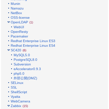
Munin
Namazu
NetBox
OSS-license
OpenLDAP
(1)
WebUI
OpenResty
Pacemaker
Redhat Enterprise Linux ES3
Redhat Enterprise Linux ES4
SC420
(6)
MySQL5.0
PostgreSQL8.0
Subversion
eAccelerator0.9.3
php5.0
外部公開(DMZ)
SELinux
SSL
ShellScript
Vyatta
WebCamera
Zabbix
(15)