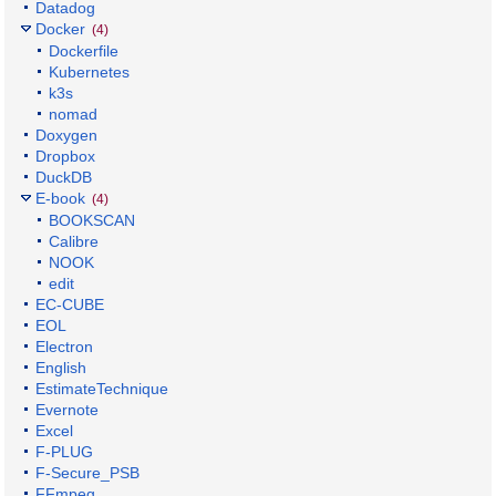
Datadog
Docker
(4)
Dockerfile
Kubernetes
k3s
nomad
Doxygen
Dropbox
DuckDB
E-book
(4)
BOOKSCAN
Calibre
NOOK
edit
EC-CUBE
EOL
Electron
English
EstimateTechnique
Evernote
Excel
F-PLUG
F-Secure_PSB
FFmpeg