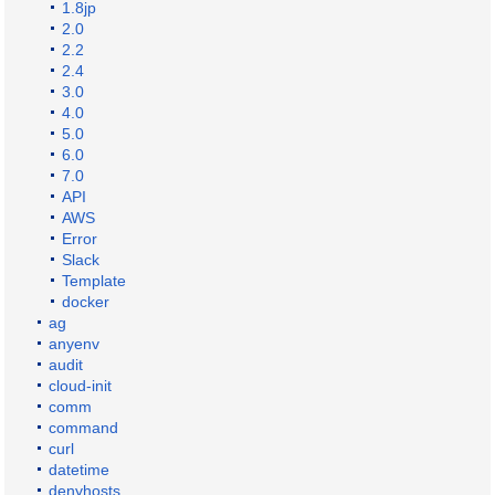
1.8jp
2.0
2.2
2.4
3.0
4.0
5.0
6.0
7.0
API
AWS
Error
Slack
Template
docker
ag
anyenv
audit
cloud-init
comm
command
curl
datetime
denyhosts