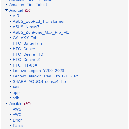
Amazon_Fire_Tablet
Android
(16)
AIR
ASUS_EeePad_Transformer
ASUS_Nexus7
ASUS_ZenFone_Max_Pro_M1
GALAXY_Tab
HTC_Butterfly_s
HTC_Desire
HTC_Desire_HD
HTC_Desire_Z
HTC_HT-03A
Lenovo_Legion_Y700_2023
Lenovo_Xiaoxin_Pad_Pro_GT_2025
SHARP_AQUOS_sense4_lite
adk
app
sdk
Ansible
(20)
AWS
AWX
Error
Facts