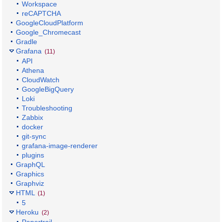
Workspace
reCAPTCHA
GoogleCloudPlatform
Google_Chromecast
Gradle
Grafana
(11)
API
Athena
CloudWatch
GoogleBigQuery
Loki
Troubleshooting
Zabbix
docker
git-sync
grafana-image-renderer
plugins
GraphQL
Graphics
Graphviz
HTML
(1)
5
Heroku
(2)