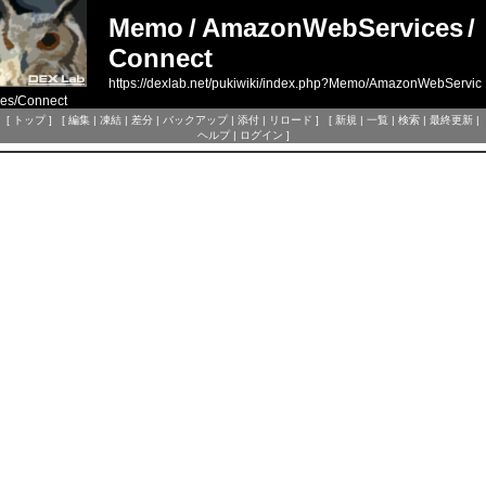
Memo
/
AmazonWebServices
/
Connect
https://dexlab.net/pukiwiki/index.php?Memo/AmazonWebServic
es/Connect
[
トップ
] [
編集
|
凍結
|
差分
|
バックアップ
|
添付
|
リロード
] [
新規
|
一覧
|
検索
|
最終更新
|
ヘルプ
|
ログイン
]