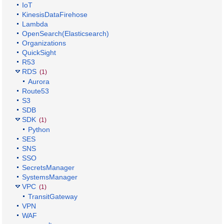
IoT
KinesisDataFirehose
Lambda
OpenSearch(Elasticsearch)
Organizations
QuickSight
R53
RDS
(1)
Aurora
Route53
S3
SDB
SDK
(1)
Python
SES
SNS
SSO
SecretsManager
SystemsManager
VPC
(1)
TransitGateway
VPN
WAF