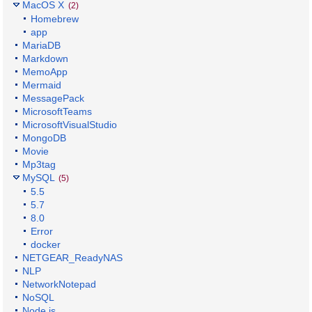
MacOS X
(2)
Homebrew
app
MariaDB
Markdown
MemoApp
Mermaid
MessagePack
MicrosoftTeams
MicrosoftVisualStudio
MongoDB
Movie
Mp3tag
MySQL
(5)
5.5
5.7
8.0
Error
docker
NETGEAR_ReadyNAS
NLP
NetworkNotepad
NoSQL
Node.js