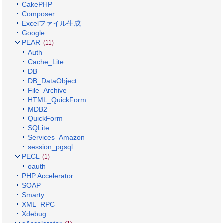
CakePHP
Composer
Excelファイル生成
Google
PEAR
(11)
Auth
Cache_Lite
DB
DB_DataObject
File_Archive
HTML_QuickForm
MDB2
QuickForm
SQLite
Services_Amazon
session_pgsql
PECL
(1)
oauth
PHP Accelerator
SOAP
Smarty
XML_RPC
Xdebug
eAccelerator