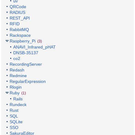
uv
QRCode
RADIUS
REST_API
RFID
RabbitMQ
Rackspace
Raspberry_Pi
(3)
ANAVI_Infrared_pHAT
DNSB-35137
co2
RecordingServer
Redash
Redmine
RegularExpression
Rlogin
Ruby
(1)
Rails
Rundeck
Rust
SQL
SQLite
SSO
SakuraEditor