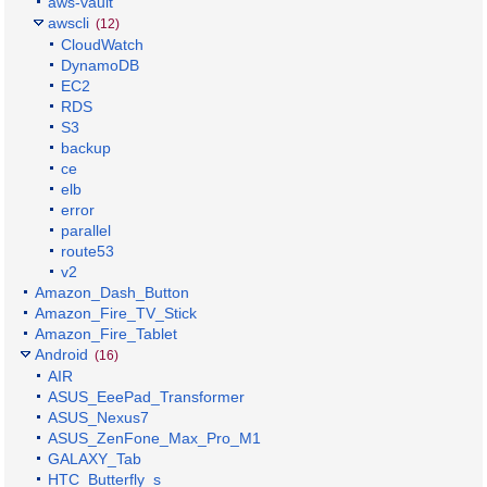
aws-vault
awscli
(12)
CloudWatch
DynamoDB
EC2
RDS
S3
backup
ce
elb
error
parallel
route53
v2
Amazon_Dash_Button
Amazon_Fire_TV_Stick
Amazon_Fire_Tablet
Android
(16)
AIR
ASUS_EeePad_Transformer
ASUS_Nexus7
ASUS_ZenFone_Max_Pro_M1
GALAXY_Tab
HTC_Butterfly_s