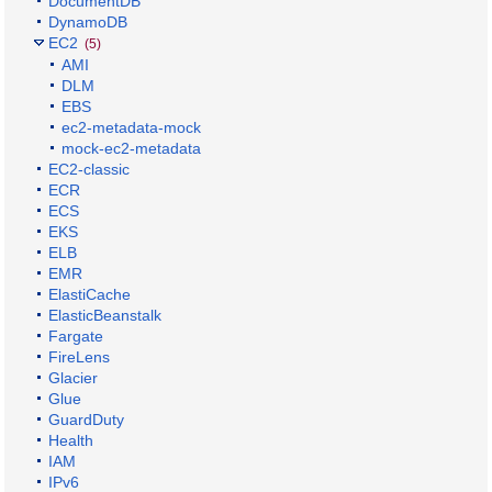
DocumentDB
DynamoDB
EC2
(5)
AMI
DLM
EBS
ec2-metadata-mock
mock-ec2-metadata
EC2-classic
ECR
ECS
EKS
ELB
EMR
ElastiCache
ElasticBeanstalk
Fargate
FireLens
Glacier
Glue
GuardDuty
Health
IAM
IPv6