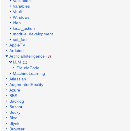
Validation
Variables
Vault
Windows
ldap
local_action
module_development
set_fact
AppleTV
Arduino
ArtificialIntelligence
(3)
LLM
(1)
ClaudeCode
MachineLearning
Atlassian
AugmentedReality
Azure
BBS
Backlog
Bazaar
Becky
Blog
Blynk
Browser