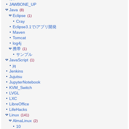
JAWBONE_UP
Java
(8)
Eclipse
(1)
Cray
Eclipse3.1でiアプリ開発
Maven
Tomcat
log4j
携帯
(1)
サンプル
JavaScript
(1)
jq
Jenkins
Jujutsu
JupyterNotebook
KVM_Switch
LVGL
LXC
LibreOffice
LifeHacks
Linux
(141)
AlmaLinux
(2)
10