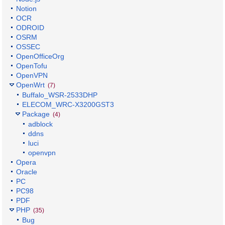
Notion
OCR
ODROID
OSRM
OSSEC
OpenOfficeOrg
OpenTofu
OpenVPN
OpenWrt
(7)
Buffalo_WSR-2533DHP
ELECOM_WRC-X3200GST3
Package
(4)
adblock
ddns
luci
openvpn
Opera
Oracle
PC
PC98
PDF
PHP
(35)
Bug