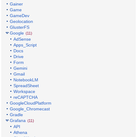
Gainer
Game
GameDev
Geolocation
GlusterFS
Google
(11)
AdSense
Apps_Script
Docs
Drive
Form
Gemini
Gmail
NotebookLM
SpreadSheet
Workspace
reCAPTCHA
GoogleCloudPlatform
Google_Chromecast
Gradle
Grafana
(11)
API
Athena