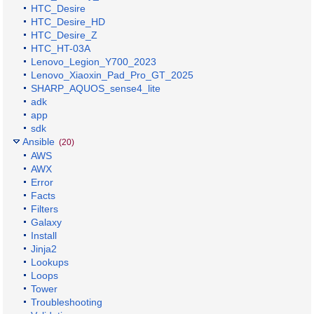
HTC_Desire
HTC_Desire_HD
HTC_Desire_Z
HTC_HT-03A
Lenovo_Legion_Y700_2023
Lenovo_Xiaoxin_Pad_Pro_GT_2025
SHARP_AQUOS_sense4_lite
adk
app
sdk
Ansible
(20)
AWS
AWX
Error
Facts
Filters
Galaxy
Install
Jinja2
Lookups
Loops
Tower
Troubleshooting