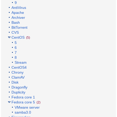
9
AntiVirus
Apache
Archiver
Bash
BitTorrent
CVS
CentOS
(5)
5
6
7
8
Stream
CentOS4
Chrony
ClamAV
Disk
Dragonfly
Duplicity
Fedora core 1
Fedora core 5
(2)
VMware server
samba3.0