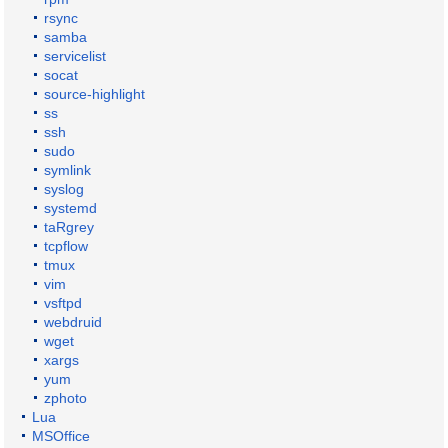
rsync
samba
servicelist
socat
source-highlight
ss
ssh
sudo
symlink
syslog
systemd
taRgrey
tcpflow
tmux
vim
vsftpd
webdruid
wget
xargs
yum
zphoto
Lua
MSOffice