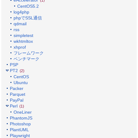
(1)
CentOS5.2
log4php
phpでSSL通信
qdmail
rss
simpletest
wkhtmltox
xhprof
フレームワーク
ベンチマーク
PSP
PT2
(2)
CentOS
Ubuntu
Packer
Parquet
PayPal
Perl
(1)
OneLiner
PhantomJS
Photoshop
PlantUML
Playwright