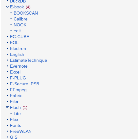
DuckDB
E-book
(4)
BOOKSCAN
Calibre
NOOK
edit
EC-CUBE
EOL
Electron
English
EstimateTechnique
Evernote
Excel
F-PLUG
F-Secure_PSB
FFmpeg
Fabric
Filer
Flash
(1)
Lite
Flex
Fonts
FreeWLAN
GIS