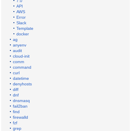
7.0
API
AWS
Error
Slack
Template
docker
ag
anyenv
audit
cloud-init
comm
command
curl
datetime
denyhosts
diff
dnf
dnsmasq
fail2ban
find
firewalld
fzf
grep