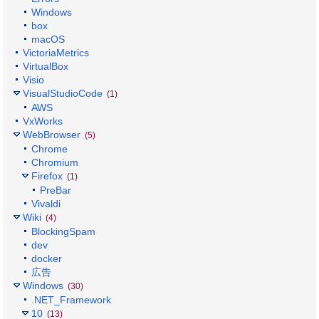
Windows
box
macOS
VictoriaMetrics
VirtualBox
Visio
VisualStudioCode
(1)
AWS
VxWorks
WebBrowser
(5)
Chrome
Chromium
Firefox
(1)
PreBar
Vivaldi
Wiki
(4)
BlockingSpam
dev
docker
広告
Windows
(30)
.NET_Framework
10
(13)