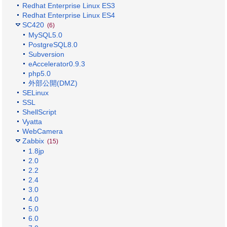
Redhat Enterprise Linux ES3
Redhat Enterprise Linux ES4
SC420
(6)
MySQL5.0
PostgreSQL8.0
Subversion
eAccelerator0.9.3
php5.0
外部公開(DMZ)
SELinux
SSL
ShellScript
Vyatta
WebCamera
Zabbix
(15)
1.8jp
2.0
2.2
2.4
3.0
4.0
5.0
6.0