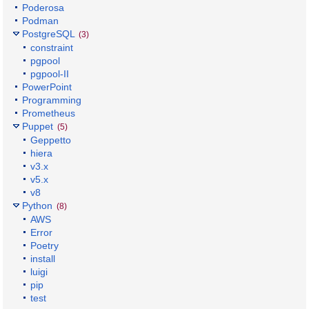
Poderosa
Podman
PostgreSQL
(3)
constraint
pgpool
pgpool-II
PowerPoint
Programming
Prometheus
Puppet
(5)
Geppetto
hiera
v3.x
v5.x
v8
Python
(8)
AWS
Error
Poetry
install
luigi
pip
test