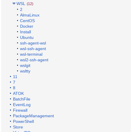
WSL
(12)
2
AlmaLinux
CentOS
Docker
Install
Ubuntu
ssh-agent-wsl
wsl-ssh-agent
wsl-terminal
wsl2-ssh-agent
wslgit
wsltty
11
7
8
ATOK
BatchFile
EventLog
Firewall
PackageManagement
PowerShell
Store