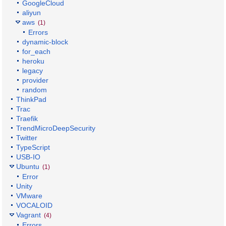
GoogleCloud
aliyun
aws
(1)
Errors
dynamic-block
for_each
heroku
legacy
provider
random
ThinkPad
Trac
Traefik
TrendMicroDeepSecurity
Twitter
TypeScript
USB-IO
Ubuntu
(1)
Error
Unity
VMware
VOCALOID
Vagrant
(4)
Errors