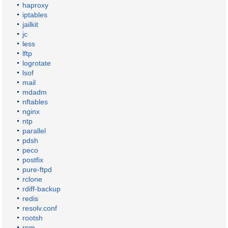
haproxy
iptables
jailkit
jc
less
lftp
logrotate
lsof
mail
mdadm
nftables
nginx
ntp
parallel
pdsh
peco
postfix
pure-ftpd
rclone
rdiff-backup
redis
resolv.conf
rootsh
rpm