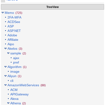
TreeView
Memo
(725)
2FA-MFA
ACDSee
ASP
ASP.NET
Adobe
Affiliate
Aipo
Akelos
(3)
sample
(2)
ajax
pref
Algorithm
(1)
image
Aliyun
(1)
cli
AmazonWebServices
(88)
ACM
APIGateway
Alexa
Athena
(2)