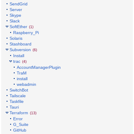
SendGrid
Server
Skype
Slack
SoftEther
(1)
Raspberry_Pi
Solaris
Stashboard
Subversion
(6)
Install
trac
(4)
AccountManagerPlugin
TraM
install
webadmin
SwitchBot
Tailscale
Taskfile
Tauri
Terraform
(13)
Error
G_Suite
GitHub