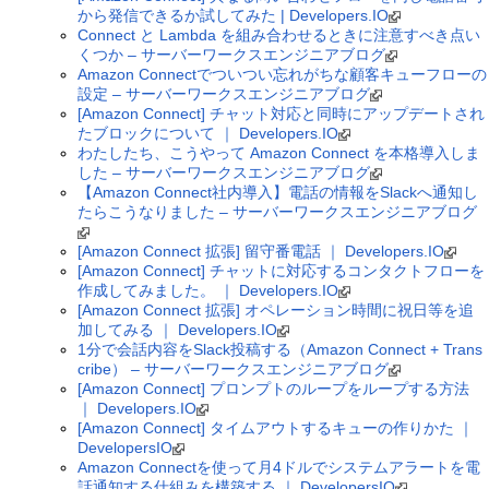
から発信できるか試してみた | Developers.IO
Connect と Lambda を組み合わせるときに注意すべき点い
くつか – サーバーワークスエンジニアブログ
Amazon Connectでついつい忘れがちな顧客キューフローの
設定 – サーバーワークスエンジニアブログ
[Amazon Connect] チャット対応と同時にアップデートされ
たブロックについて ｜ Developers.IO
わたしたち、こうやって Amazon Connect を本格導入しま
した – サーバーワークスエンジニアブログ
【Amazon Connect社内導入】電話の情報をSlackへ通知し
たらこうなりました – サーバーワークスエンジニアブログ
[Amazon Connect 拡張] 留守番電話 ｜ Developers.IO
[Amazon Connect] チャットに対応するコンタクトフローを
作成してみました。 ｜ Developers.IO
[Amazon Connect 拡張] オペレーション時間に祝日等を追
加してみる ｜ Developers.IO
1分で会話内容をSlack投稿する（Amazon Connect + Trans
cribe） – サーバーワークスエンジニアブログ
[Amazon Connect] プロンプトのループをループする方法
｜ Developers.IO
[Amazon Connect] タイムアウトするキューの作りかた ｜
DevelopersIO
Amazon Connectを使って月4ドルでシステムアラートを電
話通知する仕組みを構築する ｜ DevelopersIO