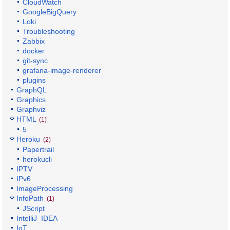
CloudWatch
GoogleBigQuery
Loki
Troubleshooting
Zabbix
docker
git-sync
grafana-image-renderer
plugins
GraphQL
Graphics
Graphviz
HTML
(1)
5
Heroku
(2)
Papertrail
herokucli
IPTV
IPv6
ImageProcessing
InfoPath
(1)
JScript
IntelliJ_IDEA
IoT