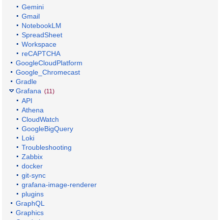
Gemini
Gmail
NotebookLM
SpreadSheet
Workspace
reCAPTCHA
GoogleCloudPlatform
Google_Chromecast
Gradle
Grafana
(11)
API
Athena
CloudWatch
GoogleBigQuery
Loki
Troubleshooting
Zabbix
docker
git-sync
grafana-image-renderer
plugins
GraphQL
Graphics