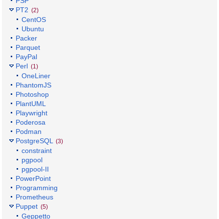
PSP
PT2
(2)
CentOS
Ubuntu
Packer
Parquet
PayPal
Perl
(1)
OneLiner
PhantomJS
Photoshop
PlantUML
Playwright
Poderosa
Podman
PostgreSQL
(3)
constraint
pgpool
pgpool-II
PowerPoint
Programming
Prometheus
Puppet
(5)
Geppetto