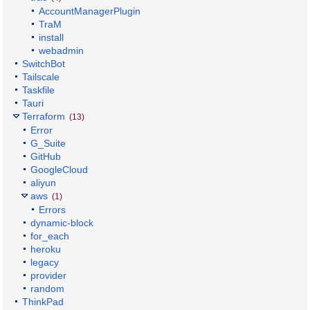
AccountManagerPlugin
TraM
install
webadmin
SwitchBot
Tailscale
Taskfile
Tauri
Terraform
(13)
Error
G_Suite
GitHub
GoogleCloud
aliyun
aws
(1)
Errors
dynamic-block
for_each
heroku
legacy
provider
random
ThinkPad