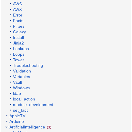
AWS
AWX
Error
Facts
Filters
Galaxy
Install
Jinja2
Lookups
Loops
Tower
Troubleshooting
Validation
Variables
Vault
Windows
ldap
local_action
module_development
set_fact
AppleTV
Arduino
ArtificialIntelligence
(3)