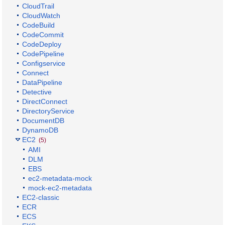
CloudTrail
CloudWatch
CodeBuild
CodeCommit
CodeDeploy
CodePipeline
Configservice
Connect
DataPipeline
Detective
DirectConnect
DirectoryService
DocumentDB
DynamoDB
EC2
(5)
AMI
DLM
EBS
ec2-metadata-mock
mock-ec2-metadata
EC2-classic
ECR
ECS