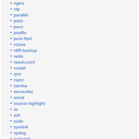
nginx
ntp
parallel
pdsh
peco
postfix
pure-ftpd
rclone
rdiff-backup
redis
resolv.conf
rootsh
rpm
rsync
samba
servicelist
socat
source-highlight
ss
ssh
sudo
symlink
syslog
systemd