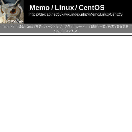
Memo
/
Linux
/
CentOS
https://dexlab.net/pukiwiki/index.php?Memo/Linux/CentOS
[
トップ
] [
編集
|
凍結
|
差分
|
バックアップ
|
添付
|
リロード
] [
新規
|
一覧
|
検索
|
最終更新
|
ヘルプ
|
ログイン
]