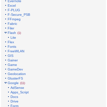
Evernote
Excel
F-PLUG
F-Secure_PSB
FFmpeg
Fabric
Filer
Flash
(1)
Lite
Flex
Fonts
FreeWLAN
GIS
Gainer
Game
GameDev
Geolocation
GlusterFS
Google
(11)
AdSense
Apps_Script
Docs
Drive
Form