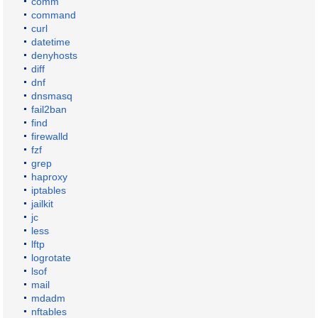
comm
command
curl
datetime
denyhosts
diff
dnf
dnsmasq
fail2ban
find
firewalld
fzf
grep
haproxy
iptables
jailkit
jc
less
lftp
logrotate
lsof
mail
mdadm
nftables