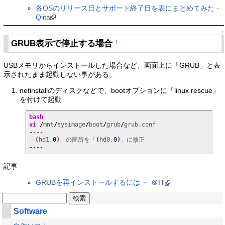
各OSのリリース日とサポート終了日を表にまとめてみた -
Qiita
↑
GRUB表示で停止する場合
†
USBメモリからインストールした場合など、画面上に「GRUB」と表
示されたまま起動しない事がある。
netinstallのディスクなどで、bootオプションに「linux rescue」
を付けて起動
bash
vi
/
mnt
/
sysimage
/
boot
/
grub
/
----
「
(
hd1,
0
)
」の箇所を「
(
hd0,
0
)
----
記事
GRUBを再インストールするには － ＠IT
Software