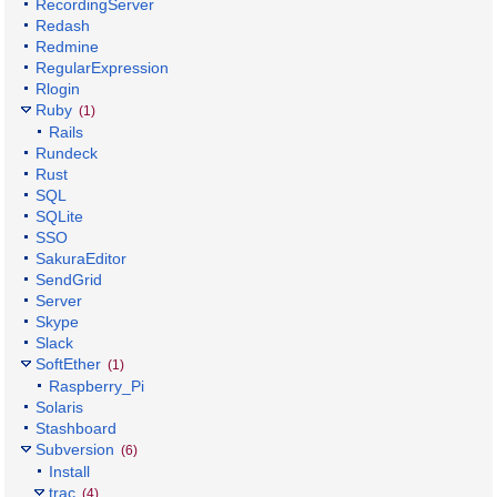
RecordingServer
Redash
Redmine
RegularExpression
Rlogin
Ruby
(1)
Rails
Rundeck
Rust
SQL
SQLite
SSO
SakuraEditor
SendGrid
Server
Skype
Slack
SoftEther
(1)
Raspberry_Pi
Solaris
Stashboard
Subversion
(6)
Install
trac
(4)