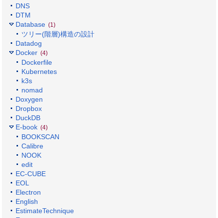
DNS
DTM
Database
(1)
ツリー(階層)構造の設計
Datadog
Docker
(4)
Dockerfile
Kubernetes
k3s
nomad
Doxygen
Dropbox
DuckDB
E-book
(4)
BOOKSCAN
Calibre
NOOK
edit
EC-CUBE
EOL
Electron
English
EstimateTechnique