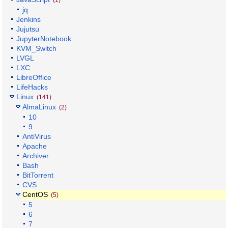
(1)
jq
Jenkins
Jujutsu
JupyterNotebook
KVM_Switch
LVGL
LXC
LibreOffice
LifeHacks
Linux
(141)
AlmaLinux
(2)
10
9
AntiVirus
Apache
Archiver
Bash
BitTorrent
CVS
CentOS
(5)
5
6
7