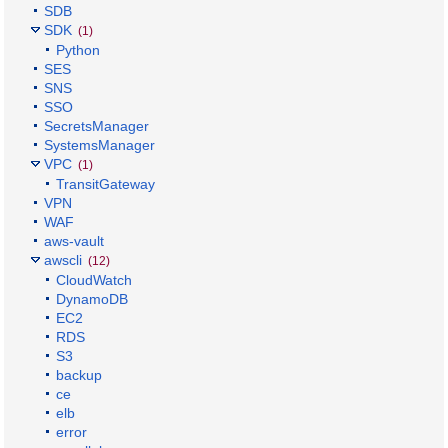
SDB
SDK
(1)
Python
SES
SNS
SSO
SecretsManager
SystemsManager
VPC
(1)
TransitGateway
VPN
WAF
aws-vault
awscli
(12)
CloudWatch
DynamoDB
EC2
RDS
S3
backup
ce
elb
error