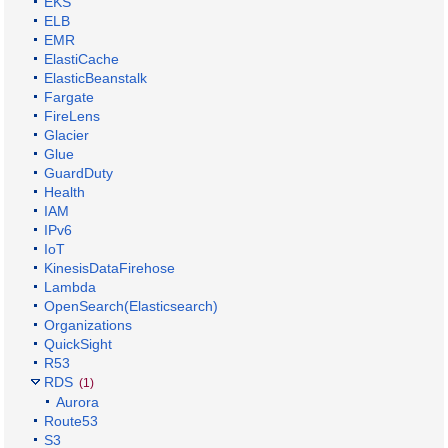
EKS
ELB
EMR
ElastiCache
ElasticBeanstalk
Fargate
FireLens
Glacier
Glue
GuardDuty
Health
IAM
IPv6
IoT
KinesisDataFirehose
Lambda
OpenSearch(Elasticsearch)
Organizations
QuickSight
R53
RDS
(1)
Aurora
Route53
S3