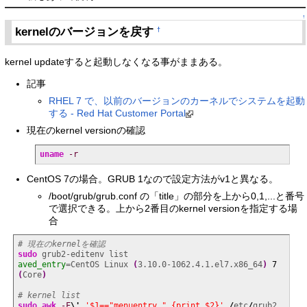
↑
kernelのバージョンを戻す
†
kernel updateすると起動しなくなる事がままある。
記事
RHEL 7 で、以前のバージョンのカーネルでシステムを起動
する - Red Hat Customer Portal
現在のkernel versionの確認
uname
-r
CentOS 7の場合。GRUB 1なので設定方法がv1と異なる。
/boot/grub/grub.conf の「title」の部分を上から0,1,...と番号
で選択できる。上から2番目のkernel versionを指定する場
合
# 現在のkernelを確認
sudo
aved_entry
=CentOS Linux 
(
3.10.0-1062.4.1.el7.x86_64
)
7
(
Core
)
# kernel list
sudo
awk
-F
\'
'$1=="menuentry " {print $2}'
/
etc
/
grub2.