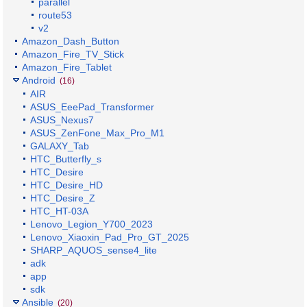
parallel
route53
v2
Amazon_Dash_Button
Amazon_Fire_TV_Stick
Amazon_Fire_Tablet
Android
(16)
AIR
ASUS_EeePad_Transformer
ASUS_Nexus7
ASUS_ZenFone_Max_Pro_M1
GALAXY_Tab
HTC_Butterfly_s
HTC_Desire
HTC_Desire_HD
HTC_Desire_Z
HTC_HT-03A
Lenovo_Legion_Y700_2023
Lenovo_Xiaoxin_Pad_Pro_GT_2025
SHARP_AQUOS_sense4_lite
adk
app
sdk
Ansible
(20)