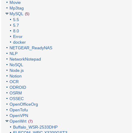
Movie
Mp3tag
MySQL
(5)
5.5
5.7
8.0
Error
docker
NETGEAR_ReadyNAS
NLP
NetworkNotepad
NoSQL
Node.js
Notion
OCR
ODROID
OSRM
OSSEC
OpenOfficeOrg
OpenTofu
OpenVPN
OpenWrt
(7)
Buffalo_WSR-2533DHP
ELECOM_WRC-X3200GST3