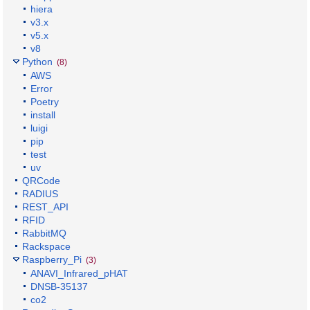
hiera
v3.x
v5.x
v8
Python
(8)
AWS
Error
Poetry
install
luigi
pip
test
uv
QRCode
RADIUS
REST_API
RFID
RabbitMQ
Rackspace
Raspberry_Pi
(3)
ANAVI_Infrared_pHAT
DNSB-35137
co2