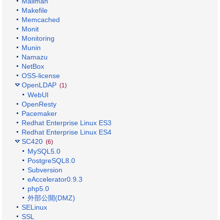
Mailman
Makefile
Memcached
Monit
Monitoring
Munin
Namazu
NetBox
OSS-license
OpenLDAP
(1)
WebUI
OpenResty
Pacemaker
Redhat Enterprise Linux ES3
Redhat Enterprise Linux ES4
SC420
(6)
MySQL5.0
PostgreSQL8.0
Subversion
eAccelerator0.9.3
php5.0
外部公開(DMZ)
SELinux
SSL