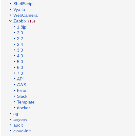
ShellScript
Vyatta
WebCamera
Zabbix
(15)
1.8jp
2.0
2.2
2.4
3.0
4.0
5.0
6.0
7.0
API
AWS
Error
Slack
Template
docker
ag
anyenv
audit
cloud-init