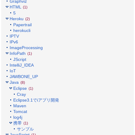
Graphviz
HTML
(1)
5
Heroku
(2)
Papertrail
herokucli
IPTV
IPv6
ImageProcessing
InfoPath
(1)
JScript
IntelliJ_IDEA
IoT
JAWBONE_UP
Java
(8)
Eclipse
(1)
Cray
Eclipse3.1でiアプリ開発
Maven
Tomcat
log4j
携帯
(1)
サンプル
JavaScript