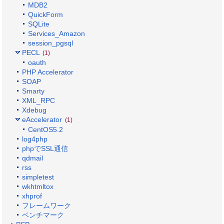
MDB2
QuickForm
SQLite
Services_Amazon
session_pgsql
PECL
(1)
oauth
PHP Accelerator
SOAP
Smarty
XML_RPC
Xdebug
eAccelerator
(1)
CentOS5.2
log4php
phpでSSL通信
qdmail
rss
simpletest
wkhtmltox
xhprof
フレームワーク
ベンチマーク