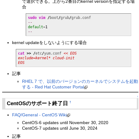
で選択できる。上から2番目のkernel versionを指定する場
合
sudo
vim
/
boot
/
grub
/
--
default
=
1
--
kernel updateをしないようにする場合
cat
>>
/
etc
/
yum.conf 
<< EOS

exclude=kernel* cloud-init

EOS
記事
RHEL 7 で、以前のバージョンのカーネルでシステムを起動
する - Red Hat Customer Portal
↑
CentOSのサポート終了日
†
FAQ/General - CentOS Wiki
CentOS-6 updates until November 30, 2020
CentOS-7 updates until June 30, 2024
記事