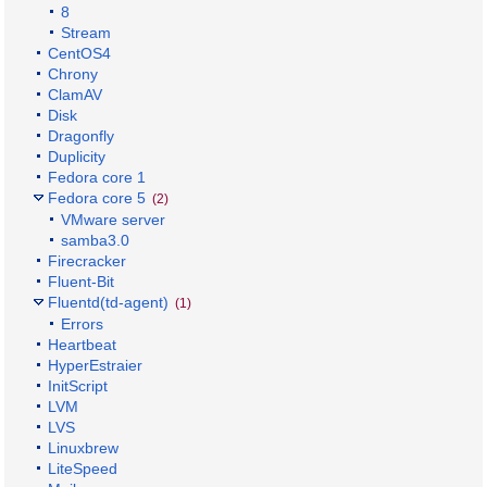
8
Stream
CentOS4
Chrony
ClamAV
Disk
Dragonfly
Duplicity
Fedora core 1
Fedora core 5
(2)
VMware server
samba3.0
Firecracker
Fluent-Bit
Fluentd(td-agent)
(1)
Errors
Heartbeat
HyperEstraier
InitScript
LVM
LVS
Linuxbrew
LiteSpeed