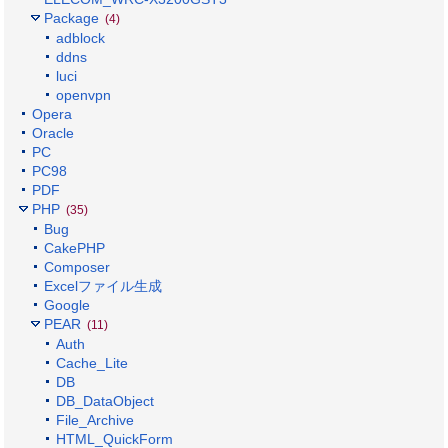
Package
(4)
adblock
ddns
luci
openvpn
Opera
Oracle
PC
PC98
PDF
PHP
(35)
Bug
CakePHP
Composer
Excelファイル生成
Google
PEAR
(11)
Auth
Cache_Lite
DB
DB_DataObject
File_Archive
HTML_QuickForm