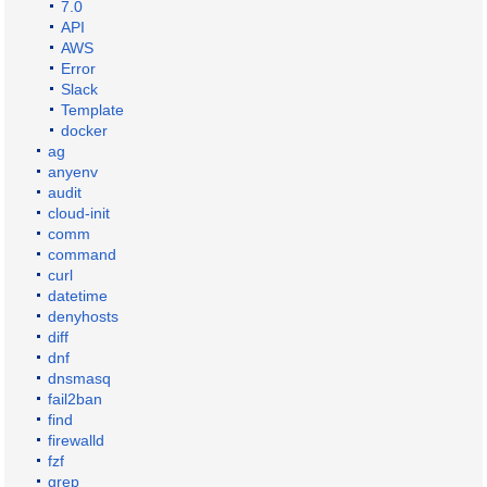
7.0
API
AWS
Error
Slack
Template
docker
ag
anyenv
audit
cloud-init
comm
command
curl
datetime
denyhosts
diff
dnf
dnsmasq
fail2ban
find
firewalld
fzf
grep