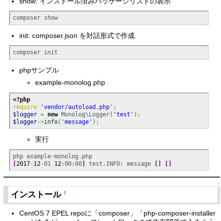
show: インストール済みパッケージリストの表示
composer show
init: composer.json を対話形式で作成
composer init
phpサンプル
example-monolog.php
<?php
require
'vendor/autoload.php'
;
$logger
=
new
 Monolog\Logger
(
'test'
)
;
$logger
->
info
(
'message'
)
;
実行
[
2017
-
12
-01 
12
:00:00
]
 test.INFO: message 
[
]
[
]
↑
インストール
†
CentOS 7 EPEL repoに「composer」「php-composer-installer