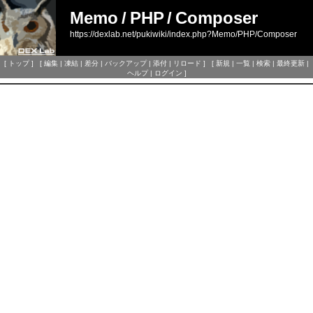
Memo
/
PHP
/
Composer
https://dexlab.net/pukiwiki/index.php?Memo/PHP/Composer
[
トップ
] [
編集
|
凍結
|
差分
|
バックアップ
|
添付
|
リロード
] [
新規
|
一覧
|
検索
|
最終更新
|
ヘルプ
|
ログイン
]