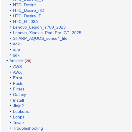
HTC_Desire
HTC_Desire_HD
HTC_Desire_Z
HTC_HT-03A
Lenovo_Legion_Y700_2023
Lenovo_Xiaoxin_Pad_Pro_GT_2025
SHARP_AQUOS_sense4_lite
adk
app
sdk
Ansible
(20)
AWS
AWX
Error
Facts
Filters
Galaxy
Install
Jinja2
Lookups
Loops
Tower
Troubleshooting