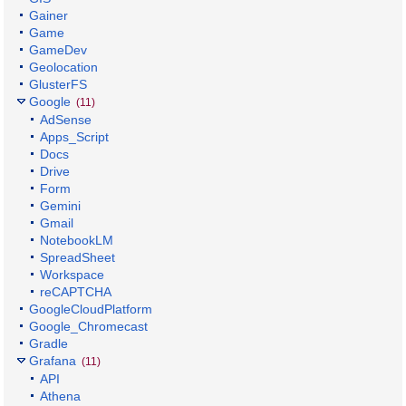
Gainer
Game
GameDev
Geolocation
GlusterFS
Google
(11)
AdSense
Apps_Script
Docs
Drive
Form
Gemini
Gmail
NotebookLM
SpreadSheet
Workspace
reCAPTCHA
GoogleCloudPlatform
Google_Chromecast
Gradle
Grafana
(11)
API
Athena