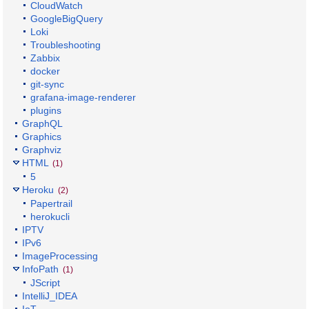
CloudWatch
GoogleBigQuery
Loki
Troubleshooting
Zabbix
docker
git-sync
grafana-image-renderer
plugins
GraphQL
Graphics
Graphviz
HTML
(1)
5
Heroku
(2)
Papertrail
herokucli
IPTV
IPv6
ImageProcessing
InfoPath
(1)
JScript
IntelliJ_IDEA
IoT