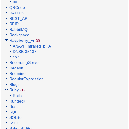
uv
QRCode
RADIUS
REST_API
RFID
RabbitMQ
Rackspace
Raspberry_Pi
(3)
ANAVI_Infrared_pHAT
DNSB-35137
co2
RecordingServer
Redash
Redmine
RegularExpression
Rlogin
Ruby
(1)
Rails
Rundeck
Rust
SQL
SQLite
SSO
SakuraEditor