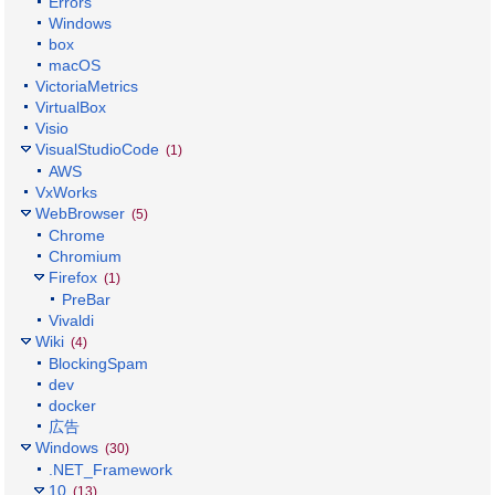
Errors
Windows
box
macOS
VictoriaMetrics
VirtualBox
Visio
VisualStudioCode
(1)
AWS
VxWorks
WebBrowser
(5)
Chrome
Chromium
Firefox
(1)
PreBar
Vivaldi
Wiki
(4)
BlockingSpam
dev
docker
広告
Windows
(30)
.NET_Framework
10
(13)