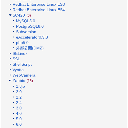
Redhat Enterprise Linux ES3
Redhat Enterprise Linux ES4
SC420
(6)
MySQL5.0
PostgreSQL8.0
Subversion
eAccelerator0.9.3
php5.0
外部公開(DMZ)
SELinux
SSL
ShellScript
Vyatta
WebCamera
Zabbix
(15)
1.8jp
2.0
2.2
2.4
3.0
4.0
5.0
6.0