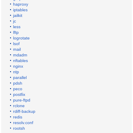
haproxy
iptables
jailkit
jc
less
lftp
logrotate
lsof
mail
mdadm
nftables
nginx
ntp
parallel
pdsh
peco
postfix
pure-ftpd
rclone
rdiff-backup
redis
resolv.conf
rootsh