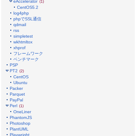
eAccelerator
(1)
CentOS5.2
log4php
phpでSSL通信
qdmail
rss
simpletest
wkhtmltox
xhprof
フレームワーク
ベンチマーク
PSP
PT2
(2)
CentOS
Ubuntu
Packer
Parquet
PayPal
Perl
(1)
OneLiner
PhantomJS
Photoshop
PlantUML
Playwright