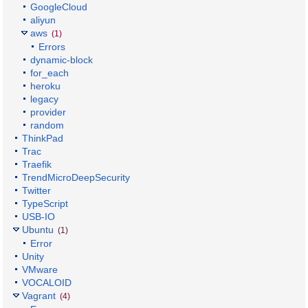
GoogleCloud
aliyun
aws
(1)
Errors
dynamic-block
for_each
heroku
legacy
provider
random
ThinkPad
Trac
Traefik
TrendMicroDeepSecurity
Twitter
TypeScript
USB-IO
Ubuntu
(1)
Error
Unity
VMware
VOCALOID
Vagrant
(4)