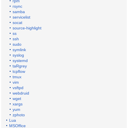
rpm
rsync
samba
servicelist
socat
source-highlight
ss
ssh
sudo
symlink
syslog
systemd
taRgrey
tcpflow
tmux
vim
vsftpd
webdruid
wget
xargs
yum
zphoto
Lua
MSOffice