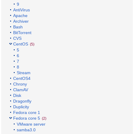
9
AntiVirus
Apache
Archiver
Bash
BitTorrent
CVS
CentOS
(5)
5
6
7
8
Stream
CentOS4
Chrony
ClamAV
Disk
Dragonfly
Duplicity
Fedora core 1
Fedora core 5
(2)
VMware server
samba3.0