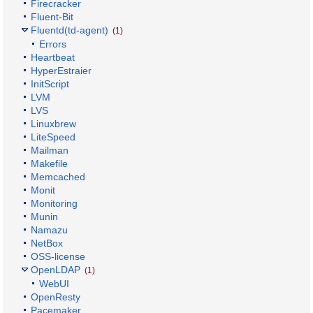
Firecracker
Fluent-Bit
Fluentd(td-agent)
(1)
Errors
Heartbeat
HyperEstraier
InitScript
LVM
LVS
Linuxbrew
LiteSpeed
Mailman
Makefile
Memcached
Monit
Monitoring
Munin
Namazu
NetBox
OSS-license
OpenLDAP
(1)
WebUI
OpenResty
Pacemaker