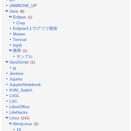
JAWBONE_UP
Java
(8)
Eclipse
(1)
Cray
Eclipse3.1でiアプリ開発
Maven
Tomcat
log4j
携帯
(1)
サンプル
JavaScript
(1)
jq
Jenkins
Jujutsu
JupyterNotebook
KVM_Switch
LVGL
LXC
LibreOffice
LifeHacks
Linux
(141)
AlmaLinux
(2)
10