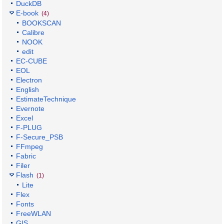
DuckDB
E-book
(4)
BOOKSCAN
Calibre
NOOK
edit
EC-CUBE
EOL
Electron
English
EstimateTechnique
Evernote
Excel
F-PLUG
F-Secure_PSB
FFmpeg
Fabric
Filer
Flash
(1)
Lite
Flex
Fonts
FreeWLAN
GIS