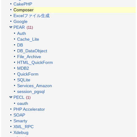
CakePHP
Composer
Excelファイル生成
Google
PEAR
(11)
Auth
Cache_Lite
DB
DB_DataObject
File_Archive
HTML_QuickForm
MDB2
QuickForm
SQLite
Services_Amazon
session_pgsql
PECL
(1)
oauth
PHP Accelerator
SOAP
Smarty
XML_RPC
Xdebug