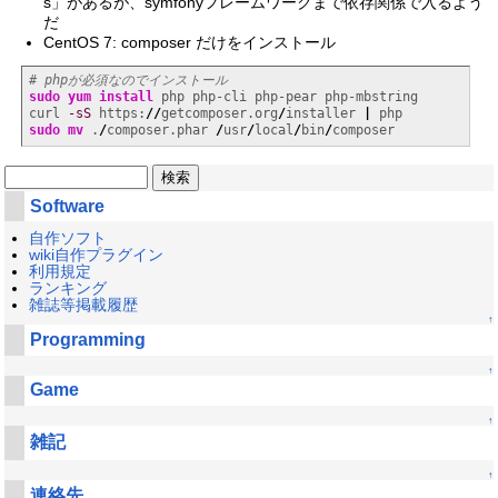
s」があるが、symfonyフレームワークまで依存関係で入るよう
だ
CentOS 7: composer だけをインストール
# phpが必須なのでインストール
sudo
yum install
 php php-cli php-pear php-mbstring

curl 
-sS
 https:
//
getcomposer.org
/
installer 
|
sudo
mv
 .
/
composer.phar 
/
usr
/
local
/
bin
/
composer
Software
自作ソフト
wiki自作プラグイン
利用規定
ランキング
雑誌等掲載履歴
↑
Programming
↑
Game
↑
雑記
↑
連絡先