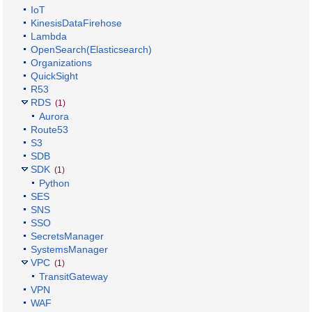
IoT
KinesisDataFirehose
Lambda
OpenSearch(Elasticsearch)
Organizations
QuickSight
R53
RDS
(1)
Aurora
Route53
S3
SDB
SDK
(1)
Python
SES
SNS
SSO
SecretsManager
SystemsManager
VPC
(1)
TransitGateway
VPN
WAF