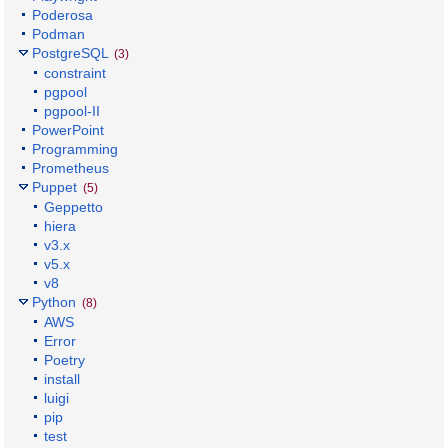
Poderosa
Podman
PostgreSQL
(3)
constraint
pgpool
pgpool-II
PowerPoint
Programming
Prometheus
Puppet
(5)
Geppetto
hiera
v3.x
v5.x
v8
Python
(8)
AWS
Error
Poetry
install
luigi
pip
test