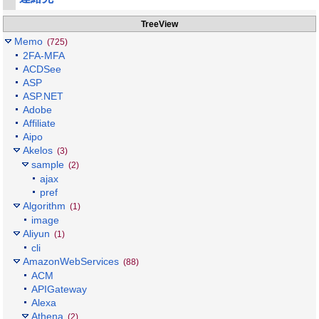
TreeView
Memo
(725)
2FA-MFA
ACDSee
ASP
ASP.NET
Adobe
Affiliate
Aipo
Akelos
(3)
sample
(2)
ajax
pref
Algorithm
(1)
image
Aliyun
(1)
cli
AmazonWebServices
(88)
ACM
APIGateway
Alexa
Athena
(2)