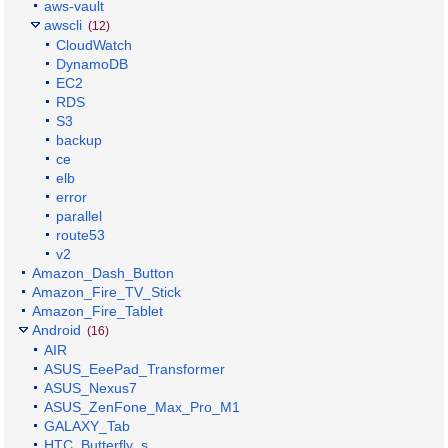
aws-vault
awscli
(12)
CloudWatch
DynamoDB
EC2
RDS
S3
backup
ce
elb
error
parallel
route53
v2
Amazon_Dash_Button
Amazon_Fire_TV_Stick
Amazon_Fire_Tablet
Android
(16)
AIR
ASUS_EeePad_Transformer
ASUS_Nexus7
ASUS_ZenFone_Max_Pro_M1
GALAXY_Tab
HTC_Butterfly_s