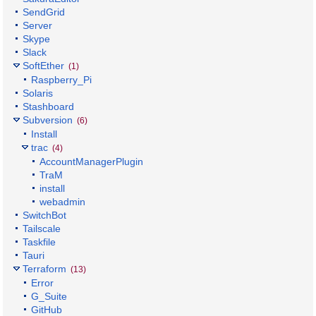
SendGrid
Server
Skype
Slack
SoftEther
(1)
Raspberry_Pi
Solaris
Stashboard
Subversion
(6)
Install
trac
(4)
AccountManagerPlugin
TraM
install
webadmin
SwitchBot
Tailscale
Taskfile
Tauri
Terraform
(13)
Error
G_Suite
GitHub