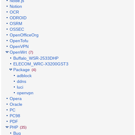
Node.js
Notion
OCR
ODROID
OSRM
OSSEC
OpenOfficeOrg
OpenTofu
OpenVPN
OpenWrt
(7)
Buffalo_WSR-2533DHP
ELECOM_WRC-X3200GST3
Package
(4)
adblock
ddns
luci
openvpn
Opera
Oracle
PC
PC98
PDF
PHP
(35)
Bug