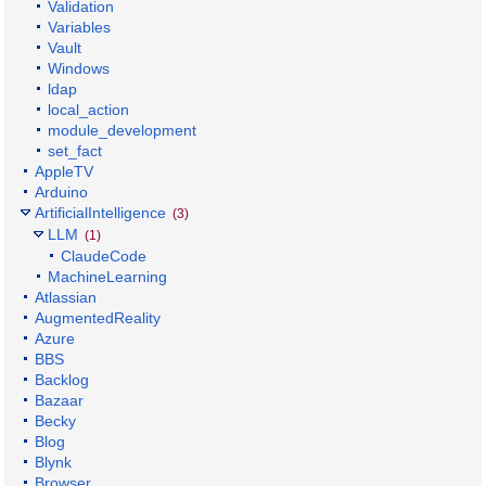
Validation
Variables
Vault
Windows
ldap
local_action
module_development
set_fact
AppleTV
Arduino
ArtificialIntelligence
(3)
LLM
(1)
ClaudeCode
MachineLearning
Atlassian
AugmentedReality
Azure
BBS
Backlog
Bazaar
Becky
Blog
Blynk
Browser