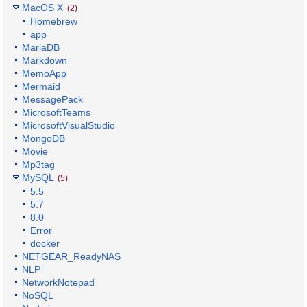
MacOS X
(2)
Homebrew
app
MariaDB
Markdown
MemoApp
Mermaid
MessagePack
MicrosoftTeams
MicrosoftVisualStudio
MongoDB
Movie
Mp3tag
MySQL
(5)
5.5
5.7
8.0
Error
docker
NETGEAR_ReadyNAS
NLP
NetworkNotepad
NoSQL