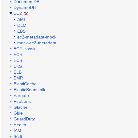
DocumentDB
DynamoDB
EC2
(5)
AMI
DLM
EBS
ec2-metadata-mock
mock-ec2-metadata
EC2-classic
ECR
ECS
EKS
ELB
EMR
ElastiCache
ElasticBeanstalk
Fargate
FireLens
Glacier
Glue
GuardDuty
Health
IAM
IPv6