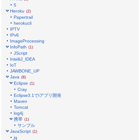
5
Heroku
(2)
Papertrail
herokucli
IPTV
IPv6
ImageProcessing
InfoPath
(1)
JScript
IntelliJ_IDEA
IoT
JAWBONE_UP
Java
(8)
Eclipse
(1)
Cray
Eclipse3.1でiアプリ開発
Maven
Tomcat
log4j
携帯
(1)
サンプル
JavaScript
(1)
jq