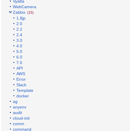
Vyatta
WebCamera
Zabbix
(15)
1.8jp
2.0
2.2
2.4
3.0
4.0
5.0
6.0
7.0
API
AWS
Error
Slack
Template
docker
ag
anyenv
audit
cloud-init
comm
command