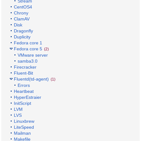
Stream
CentOS4
Chrony
ClamAV
Disk
Dragonfly
Duplicity
Fedora core 1
Fedora core 5
(2)
VMware server
samba3.0
Firecracker
Fluent-Bit
Fluentd(td-agent)
(1)
Errors
Heartbeat
HyperEstraier
InitScript
LVM
LVS
Linuxbrew
LiteSpeed
Mailman
Makefile