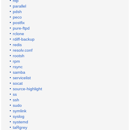
ntp
parallel
pdsh
peco
postfix
pure-ftpd
rclone
rdiff-backup
redis
resolv.conf
rootsh
rpm
rsync
samba
servicelist
socat
source-highlight
ss
ssh
sudo
symlink
syslog
systemd
taRgrey