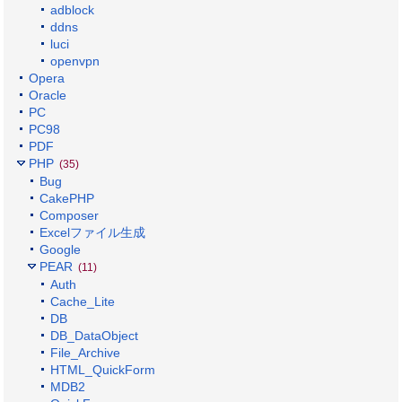
adblock
ddns
luci
openvpn
Opera
Oracle
PC
PC98
PDF
PHP
(35)
Bug
CakePHP
Composer
Excelファイル生成
Google
PEAR
(11)
Auth
Cache_Lite
DB
DB_DataObject
File_Archive
HTML_QuickForm
MDB2