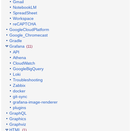
Gmail
NotebookLM
SpreadSheet
Workspace
reCAPTCHA
GoogleCloudPlatform
Google_Chromecast
Gradle
Grafana
(11)
API
Athena
CloudWatch
GoogleBigQuery
Loki
Troubleshooting
Zabbix
docker
git-sync
grafana-image-renderer
plugins
GraphQL
Graphics
Graphviz
HTML
(1)