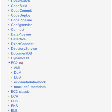
CloudWatch
CodeBuild
CodeCommit
CodeDeploy
CodePipeline
Configservice
Connect
DataPipeline
Detective
DirectConnect
DirectoryService
DocumentDB
DynamoDB
EC2
(5)
AMI
DLM
EBS
ec2-metadata-mock
mock-ec2-metadata
EC2-classic
ECR
ECS
EKS
ELB