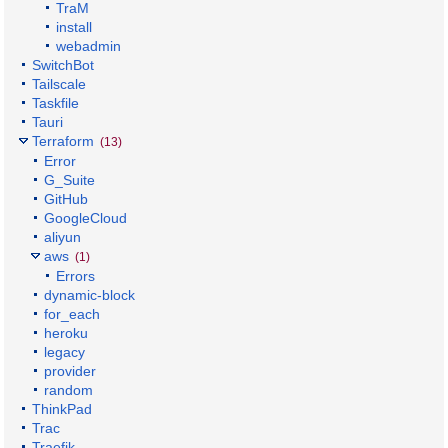
TraM
install
webadmin
SwitchBot
Tailscale
Taskfile
Tauri
Terraform
(13)
Error
G_Suite
GitHub
GoogleCloud
aliyun
aws
(1)
Errors
dynamic-block
for_each
heroku
legacy
provider
random
ThinkPad
Trac
Traefik