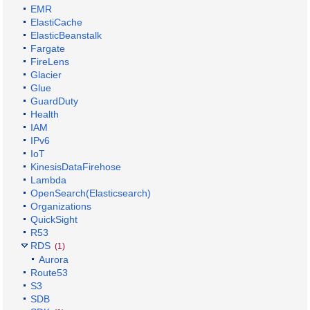
EMR
ElastiCache
ElasticBeanstalk
Fargate
FireLens
Glacier
Glue
GuardDuty
Health
IAM
IPv6
IoT
KinesisDataFirehose
Lambda
OpenSearch(Elasticsearch)
Organizations
QuickSight
R53
RDS
(1)
Aurora
Route53
S3
SDB