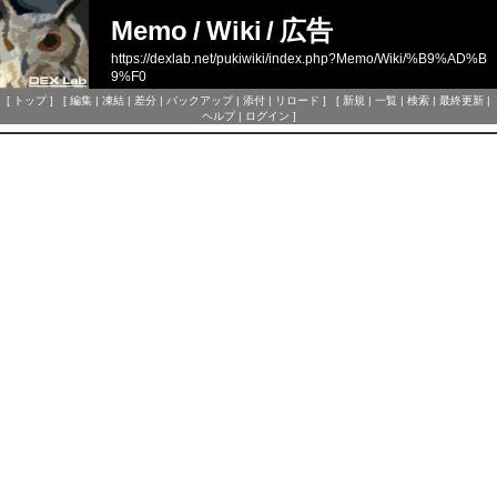
Memo
/
Wiki
/
広告
https://dexlab.net/pukiwiki/index.php?Memo/Wiki/%B9%AD%B
9%F0
[
トップ
] [
編集
|
凍結
|
差分
|
バックアップ
|
添付
|
リロード
] [
新規
|
一覧
|
検索
|
最終更新
|
ヘルプ
|
ログイン
]