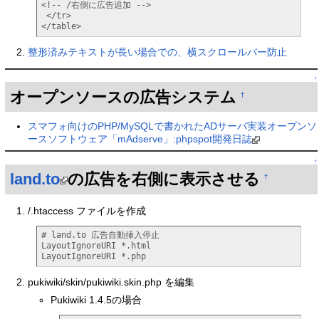
<!-- /右側に広告追加 -->

 </tr>

</table>
整形済みテキストが長い場合での、横スクロールバー防止
↑
オープンソースの広告システム
†
スマフォ向けのPHP/MySQLで書かれたADサーバ実装オープンソ
ースソフトウェア「mAdserve」:phpspot開発日誌
↑
land.to
の広告を右側に表示させる
†
/.htaccess ファイルを作成
# land.to 広告自動挿入停止

LayoutIgnoreURI *.html

LayoutIgnoreURI *.php
pukiwiki/skin/pukiwiki.skin.php を編集
Pukiwiki 1.4.5の場合