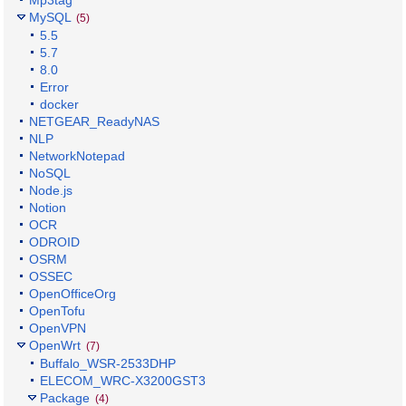
MySQL
(5)
5.5
5.7
8.0
Error
docker
NETGEAR_ReadyNAS
NLP
NetworkNotepad
NoSQL
Node.js
Notion
OCR
ODROID
OSRM
OSSEC
OpenOfficeOrg
OpenTofu
OpenVPN
OpenWrt
(7)
Buffalo_WSR-2533DHP
ELECOM_WRC-X3200GST3
Package
(4)