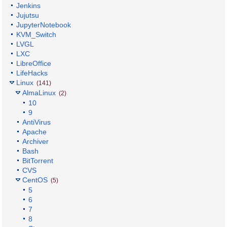
Jenkins
Jujutsu
JupyterNotebook
KVM_Switch
LVGL
LXC
LibreOffice
LifeHacks
Linux
(141)
AlmaLinux
(2)
10
9
AntiVirus
Apache
Archiver
Bash
BitTorrent
CVS
CentOS
(5)
5
6
7
8