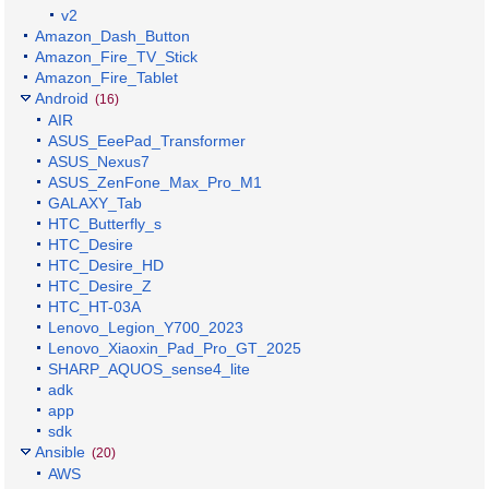
v2
Amazon_Dash_Button
Amazon_Fire_TV_Stick
Amazon_Fire_Tablet
Android
(16)
AIR
ASUS_EeePad_Transformer
ASUS_Nexus7
ASUS_ZenFone_Max_Pro_M1
GALAXY_Tab
HTC_Butterfly_s
HTC_Desire
HTC_Desire_HD
HTC_Desire_Z
HTC_HT-03A
Lenovo_Legion_Y700_2023
Lenovo_Xiaoxin_Pad_Pro_GT_2025
SHARP_AQUOS_sense4_lite
adk
app
sdk
Ansible
(20)
AWS