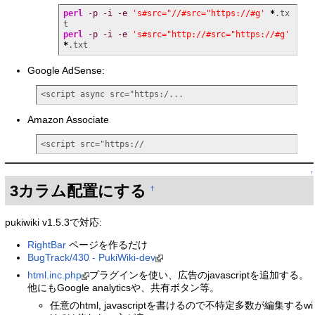
perl
-p
-i
-e
's#src="//#src="https://#g'
*
.tx
perl
-p
-i
-e
's#src="http://#src="https://#g'
*
.txt
Google AdSense:
<script async src="https:/...
Amazon Associate
<script src="https://
↑
3カラム配置にする
†
pukiwiki v1.5.3で対応:
RightBar
ページを作るだけ
BugTrack/430 - PukiWiki-dev
html.inc.php
プラグインを使い、広告のjavascriptを追加する。
他にもGoogle analyticsや、共有ボタン等。
任意のhtml, javascriptを書けるので不特定多数が編集するwi