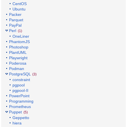
CentOS
Ubuntu
Packer
Parquet
PayPal
Perl
(1)
OneLiner
PhantomJS
Photoshop
PlantUML
Playwright
Poderosa
Podman
PostgreSQL
(3)
constraint
pgpool
pgpool-II
PowerPoint
Programming
Prometheus
Puppet
(5)
Geppetto
hiera