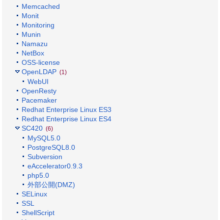
Memcached
Monit
Monitoring
Munin
Namazu
NetBox
OSS-license
OpenLDAP
(1)
WebUI
OpenResty
Pacemaker
Redhat Enterprise Linux ES3
Redhat Enterprise Linux ES4
SC420
(6)
MySQL5.0
PostgreSQL8.0
Subversion
eAccelerator0.9.3
php5.0
外部公開(DMZ)
SELinux
SSL
ShellScript