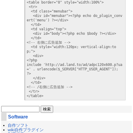
<table border="0" style="width:100%">

 <tr>

  <td class="menubar">

   <div id="menubar"><?php echo do_plugin_conv
ert('menu') ?></div>

  </td>

  <td valign="top">

   <div id="body"><?php echo $body ?></div>

  </td>

<!-- 右側に広告追加 -->

  <td style="width:120px; vertical-align:to
p;">

   <div>

<?php

include 'http://ad.land.to/ad/adpc120x600.p?ua
=' . urlencode($_SERVER["HTTP_USER_AGENT"]);

?>

   </div>

  </td>

<!-- /右側に広告追加 -->

 </tr>

</table>
Software
自作ソフト
wiki自作プラグイン