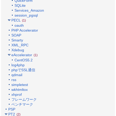
QuickForm
SQLite
Services_Amazon
session_pgsql
PECL
(1)
oauth
PHP Accelerator
SOAP
Smarty
XML_RPC
Xdebug
eAccelerator
(1)
CentOS5.2
log4php
phpでSSL通信
qdmail
rss
simpletest
wkhtmltox
xhprof
フレームワーク
ベンチマーク
PSP
PT2
(2)