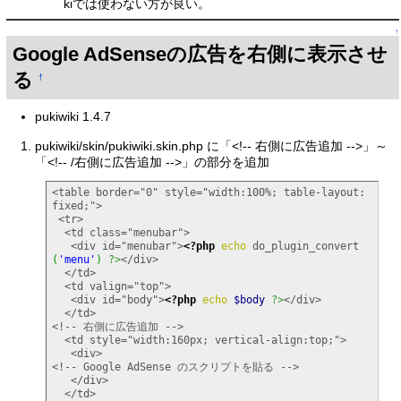
kiでは使わない方が良い。
↑
Google AdSenseの広告を右側に表示させ
る
†
pukiwiki 1.4.7
pukiwiki/skin/pukiwiki.skin.php に「<!-- 右側に広告追加 -->」～
「<!-- /右側に広告追加 -->」の部分を追加
<table border="0" style="width:100%; table-layout: 
fixed;">

 <tr>

  <td class="menubar">

   <div id="menubar">
<?php
echo
 do_plugin_convert
(
'menu'
)
?>
</div>

  </td>

  <td valign="top">

   <div id="body">
<?php
echo
$body
?>
</div>

  </td>

<!-- 右側に広告追加 -->

  <td style="width:160px; vertical-align:top;">

   <div>

<!-- Google AdSense のスクリプトを貼る -->

   </div>

  </td>
