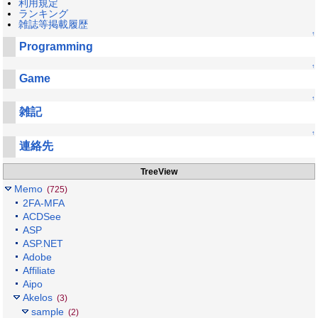
利用規定
ランキング
雑誌等掲載履歴
↑
Programming
↑
Game
↑
雑記
↑
連絡先
TreeView
Memo
(725)
2FA-MFA
ACDSee
ASP
ASP.NET
Adobe
Affiliate
Aipo
Akelos
(3)
sample
(2)