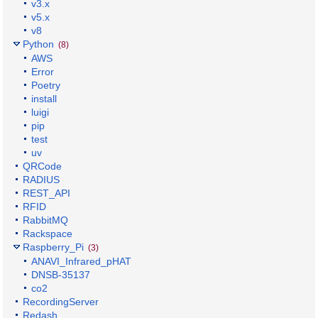
v3.x
v5.x
v8
Python
(8)
AWS
Error
Poetry
install
luigi
pip
test
uv
QRCode
RADIUS
REST_API
RFID
RabbitMQ
Rackspace
Raspberry_Pi
(3)
ANAVI_Infrared_pHAT
DNSB-35137
co2
RecordingServer
Redash