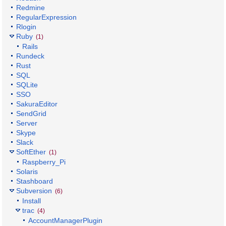
Redmine
RegularExpression
Rlogin
Ruby
(1)
Rails
Rundeck
Rust
SQL
SQLite
SSO
SakuraEditor
SendGrid
Server
Skype
Slack
SoftEther
(1)
Raspberry_Pi
Solaris
Stashboard
Subversion
(6)
Install
trac
(4)
AccountManagerPlugin