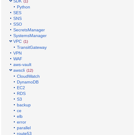
SDK
(1)
Python
SES
SNS
SSO
SecretsManager
SystemsManager
VPC
(1)
TransitGateway
VPN
WAF
aws-vault
awscli
(12)
CloudWatch
DynamoDB
EC2
RDS
S3
backup
ce
elb
error
parallel
route53