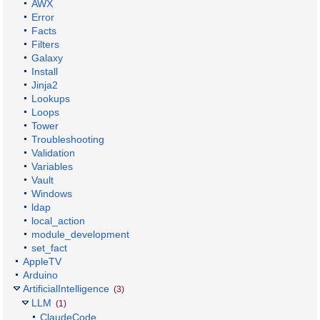
AWX
Error
Facts
Filters
Galaxy
Install
Jinja2
Lookups
Loops
Tower
Troubleshooting
Validation
Variables
Vault
Windows
ldap
local_action
module_development
set_fact
AppleTV
Arduino
ArtificialIntelligence
(3)
LLM
(1)
ClaudeCode