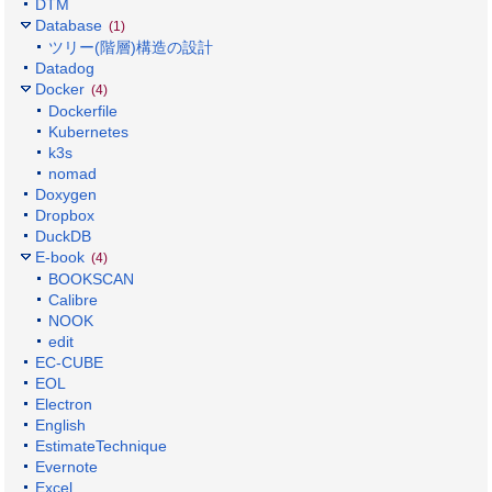
DTM
Database
(1)
ツリー(階層)構造の設計
Datadog
Docker
(4)
Dockerfile
Kubernetes
k3s
nomad
Doxygen
Dropbox
DuckDB
E-book
(4)
BOOKSCAN
Calibre
NOOK
edit
EC-CUBE
EOL
Electron
English
EstimateTechnique
Evernote
Excel