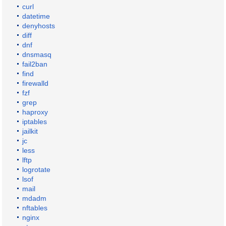
curl
datetime
denyhosts
diff
dnf
dnsmasq
fail2ban
find
firewalld
fzf
grep
haproxy
iptables
jailkit
jc
less
lftp
logrotate
lsof
mail
mdadm
nftables
nginx