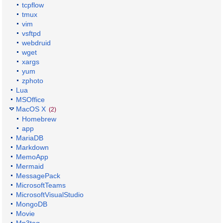
tcpflow
tmux
vim
vsftpd
webdruid
wget
xargs
yum
zphoto
Lua
MSOffice
MacOS X
(2)
Homebrew
app
MariaDB
Markdown
MemoApp
Mermaid
MessagePack
MicrosoftTeams
MicrosoftVisualStudio
MongoDB
Movie
Mp3tag