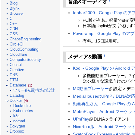
音楽&オーディオ
†
Blog
Blynk
foobar2000 - Google Play の
Browser
C
PC版が有名。軽量でskin
C++
日本語playlistが文字化
CDN
Poweramp - Google Play のア
CSS
ChaosEngineering
有料。15日試用可。
CircleCI
CloudComputing
Cloudflare
メディア&動画
†
ComputerSecurity
Consul
Kodi - Google Play の Android
Creative
DNS
多機能動画プレーヤー。7インチ
DTM
Stick様々な環境向けのバ
Database
(1)
MX動画プレーヤー
設定 > 
ツリー(階層)構造の設計
Datadog
MediaHouseのUPnP / DLN
Docker
(4)
動画再生さん - Google Play の A
Dockerfile
Kubernetes
MoboPlayer - Android マーケッ
k3s
UPnPlay
DLNAクライアント
nomad
Doxygen
NicoRo α版 - Android マーケッ
Dropbox
SketchBook Express - Andro