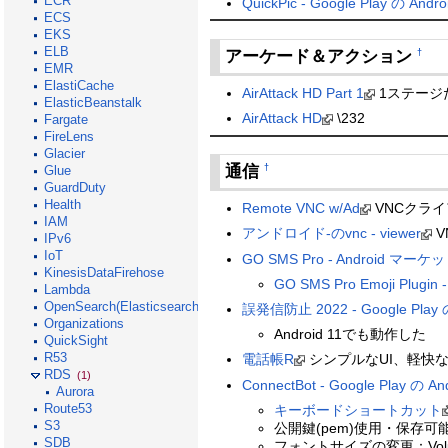
ECR
QuickPic - Google Play の And
ECS
EKS
ELB
アーケード＆アクション
†
EMR
ElastiCache
AirAttack HD Part 1
1ステージ
ElasticBeanstalk
AirAttack HD
\232
Fargate
FireLens
Glacier
通信
†
Glue
GuardDuty
Health
Remote VNC w/Ad
VNCクラ
IAM
アンドロイド-のvnc - viewer
V
IPv6
IoT
GO SMS Pro - Android マーケ
KinesisDataFirehose
GO SMS Pro Emoji Plugi
Lambda
OpenSearch(Elasticsearch)
誤発信防止 2022 - Google Pla
Organizations
Android 11でも動作した
QuickSight
R53
電話帳R
シンプルなUI、軽快
RDS
(1)
ConnectBot - Google Play の 
Aurora
Route53
キーボードショートカット
S3
公開鍵(pem)使用・保存可
SDB
フォントサイズの変更：Volu