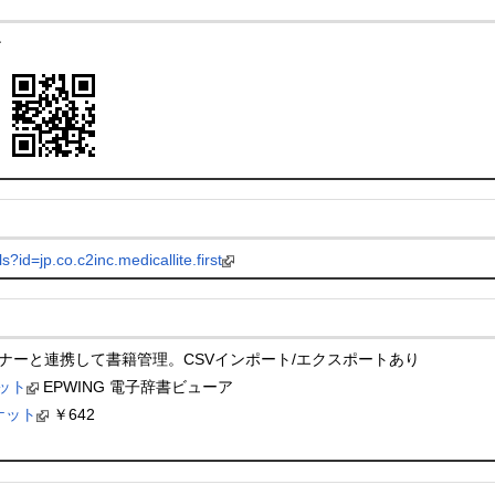
ン
s?id=jp.co.c2inc.medicallite.first
ナーと連携して書籍管理。CSVインポート/エクスポートあり
ケット
EPWING 電子辞書ビューア
マーケット
￥642