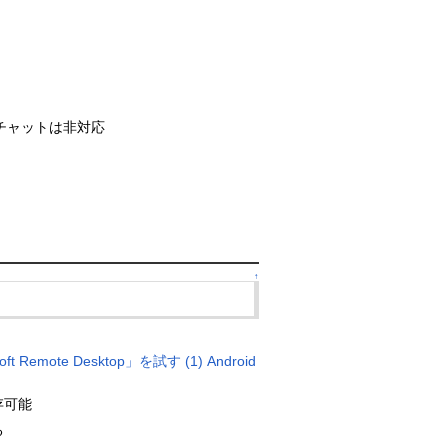
ビデオチャットは非対応
↑
te Desktop」を試す (1) Android
存可能
る