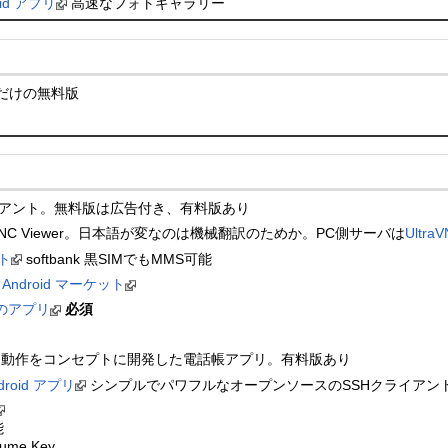
roid アプリ
高速なフォトギャラリー
だけの無料版
イアント。無料版は広告付き、有料版あり
NC Viewer。日本語が変なのは機械翻訳のためか。PC側サーバは
Ultra
ット
softbank 黒SIMでもMMS可能
n - Android マーケット
y のアプリ
必須
な動作をコンセプトに開発した電話帳アプリ。有料版あり
Android アプリ
シンプルでパワフルなオープンソースのSSHクライアン
能
me Key