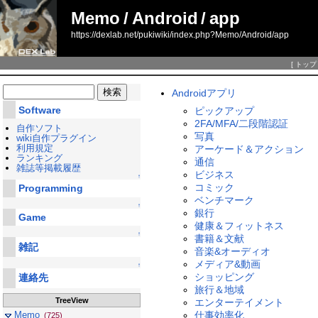
Memo
/
Android
/
app
https://dexlab.net/pukiwiki/index.php?Memo/Android/app
[
トップ
Androidアプリ
Software
ピックアップ
2FA/MFA/二段階認証
自作ソフト
写真
wiki自作プラグイン
利用規定
アーケード＆アクション
ランキング
通信
雑誌等掲載履歴
ビジネス
↑
コミック
Programming
ベンチマーク
↑
銀行
Game
健康＆フィットネス
↑
書籍＆文献
雑記
音楽&オーディオ
メディア&動画
↑
ショッピング
連絡先
旅行＆地域
TreeView
エンターテイメント
仕事効率化
Memo
(725)