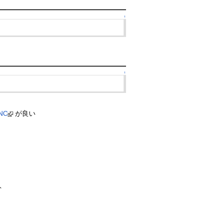
↑
↑
VNC
が良い
ト