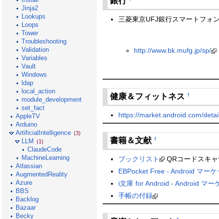
銀行
Jinja2
Lookups
三菱東京UFJ銀行スマートフォ
Loops
Tower
Troubleshooting
Validation
http://www.bk.mufg.jp/sp/
Variables
Vault
Windows
ldap
local_action
健康＆フィットネス
†
module_development
set_fact
https://market.android.com/detail
AppleTV
Arduino
ArtificialIntelligence
(3)
書籍＆文献
†
LLM
(1)
ClaudeCode
MachineLearning
ブックリスト
QRコードスキャ
Atlassian
EBPocket Free - Android マー
AugmentedReality
Azure
i文庫 for Android - Android 
BBS
手帳の付録
Backlog
Bazaar
Becky