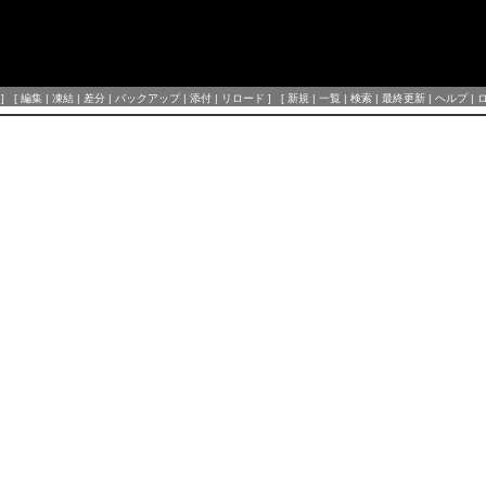
] [
編集
|
凍結
|
差分
|
バックアップ
|
添付
|
リロード
] [
新規
|
一覧
|
検索
|
最終更新
|
ヘルプ
|