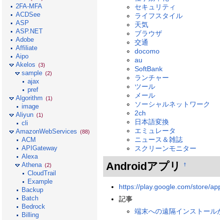
2FA-MFA
セキュリティ
ACDSee
ライフスタイル
ASP
天気
ASP.NET
ブラウザ
Adobe
交通
Affiliate
docomo
Aipo
au
Akelos
(3)
SoftBank
sample
(2)
ランチャー
ajax
ツール
pref
メール
Algorithm
(1)
ソーシャルネットワーク
image
2ch
Aliyun
(1)
日本語変換
cli
エミュレータ
AmazonWebServices
(88)
ニュース＆雑誌
ACM
スクリーンモニター
APIGateway
Alexa
Androidアプリ
Athena
†
(2)
CloudTrail
Example
https://play.google.com/store/ap
Backup
Batch
記事
Bedrock
端末への遠隔インストールが便利
Billing