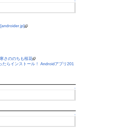
↑
ider.jp]
しき寒さののちも桜花
ったらインストール！ Androidアプリ201
↑
↑