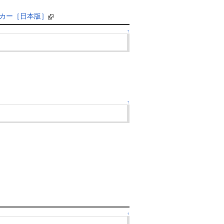
ハッカー［日本版］
↑
↑
↑