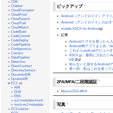
CDK
ピックアップ
Chatbot
†
CloudFormation
CloudFront
Android（アンドロイド）アプ
CloudSearch
Android（アンドロイド）のおす
CloudTrail
CloudWatch
mobile ASCII for Android
CodeBuild
記事
CodeCommit
CodeDeploy
Androidスマホを買っ
CodePipeline
Android神アプリまとめ - 
Configservice
これからandroidデビュ
Connect
ASCII.jp：最初に入れたい
DataPipeline
0年夏
Detective
知らないと損するAndroidアプ
DirectConnect
第一回、私はこれを使って
DirectoryService
DocumentDB
DynamoDB
2FA/MFA/二段階認証
†
EC2
(5)
AMI
Memo/2FA-MFA
DLM
EBS
ec2-metadata-mock
写真
†
mock-ec2-metadata
EC2-classic