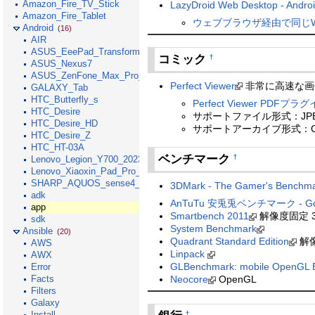
Amazon_Fire_TV_Stick
LazyDroid Web Desktop - An
Amazon_Fire_Tablet
ウェブブラウザ経由で同じWi-
Android
(16)
AIR
ASUS_EeePad_Transformer
コミック
†
ASUS_Nexus7
ASUS_ZenFone_Max_Pro_M1
Perfect Viewer
非常に高速な画
GALAXY_Tab
HTC_Butterfly_s
Perfect Viewer PDFプラ
HTC_Desire
サポートファイル形式：JPEG
HTC_Desire_HD
サポートアーカイブ形式：CBZ/
HTC_Desire_Z
HTC_HT-03A
ベンチマーク
†
Lenovo_Legion_Y700_2023
Lenovo_Xiaoxin_Pad_Pro_GT_2025
SHARP_AQUOS_sense4_lite
3DMark - The Gamer's Benchm
adk
AnTuTu 安兎兎ベンチマーク - Goog
app
Smartbench 2011
解像度固定 320x
sdk
System Benchmark
Ansible
(20)
Quadrant Standard Edition
解
AWS
Linpack
AWX
GLBenchmark: mobile OpenGL 
Error
Neocore
OpenGL
Facts
Filters
Galaxy
Install
†