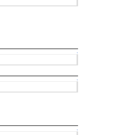
↑
↑
↑