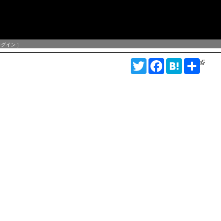
ログイン
]
T
F
H
S
w
a
a
h
i
c
t
a
t
e
e
r
t
b
n
e
e
o
a
r
o
k