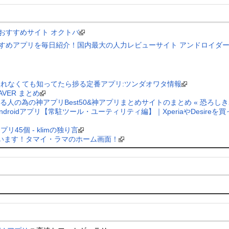
リおすすめサイト オクトバ
すめアプリを毎日紹介！国内最大の人力レビューサイト アンドロイダー[andro
たら入れなくても知ってたら捗る定番アプリ:ツンダオワタ情報
NAVER まとめ
ーする人の為の神アプリBest50&神アプリまとめサイトのまとめ « 恐ろ
Androidアプリ【常駐ツール・ユーティリティ編】｜XperiaやDesireを買
リ45個 - klimの独り言
います！タマイ・ラマのホーム画面！