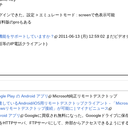
チ
shでログインできた。設定 > エミュレートモード : screenで色表示可能
有料版のproもある
dはどんな機能をサポートしていますか？
2011-06-13 (月) 12:59:02 まだ
電話等のIP電話クライアント)
oogle Play の Android アプリ
Microsoft純正リモートデスクトップ
Android/iOS用リモートデスクトップクライアント - 「Microsoft Remo
dowsリモートデスクトップ接続」が可能に | マイナビニュース
ndroid アプリ
Googleに買収され無料になった。Gooogleドライブに保
oidをHTTPサーバ、FTPサーバにして、外部からアクセスできるようにす