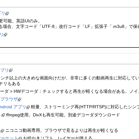
アプリ
変更可能。英語UIのみ。
けする場合、文字コード「UTF-8」改行コード「LF」拡張子「.m3u8」で
プリ
 アプリ
以上の大きめな画面向けだが、非常に多くの動画再生に対応している。Windows
イナリもある
デコーダ > HWデコーダ：チェックすると再生が軽くなる場合がある。ノ
A対応ブラウザ
ndroid アプリ
軽量、ストリーミング再(HTTP/RTSP)に対応したシ
ト
ffmpeg使用。DivXも再生可能。別途デコーダダウンロード
ト
ニコニコ動画専用。ブラウザで見るよりは再生が軽くなる
id マーケット
お絵かきソフト。レイヤーが使える。