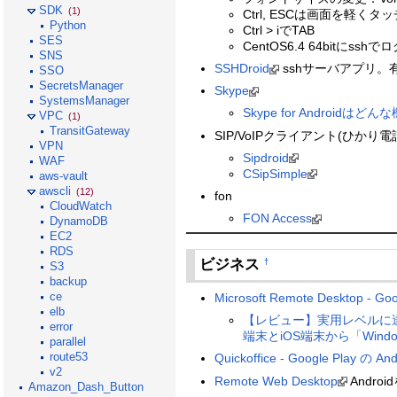
SDK
(1)
Ctrl, ESCは画面を軽くタッ
Python
Ctrl > iでTAB
SES
CentOS6.4 64bitにs
SNS
SSHDroid
sshサーバアプリ。
SSO
SecretsManager
Skype
SystemsManager
Skype for Androi
VPC
(1)
TransitGateway
SIP/VoIPクライアント(ひかり
VPN
Sipdroid
WAF
CSipSimple
aws-vault
awscli
(12)
fon
CloudWatch
FON Access
DynamoDB
EC2
RDS
ビジネス
†
S3
backup
ce
Microsoft Remote Desktop - G
elb
【レビュー】実用レベルに達している
error
端末とiOS端末から「Win
parallel
route53
Quickoffice - Google Play の A
v2
Remote Web Desktop
Andr
Amazon_Dash_Button