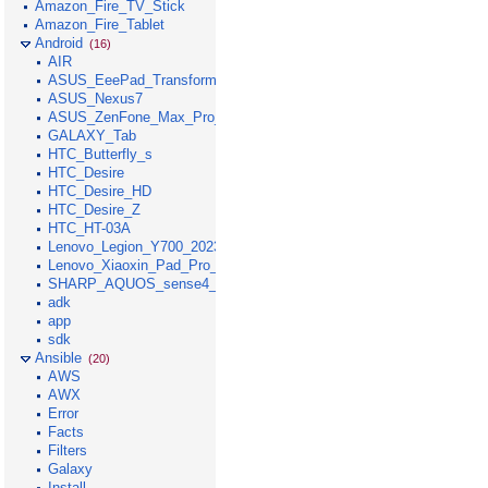
Amazon_Fire_TV_Stick
Amazon_Fire_Tablet
Android
(16)
AIR
ASUS_EeePad_Transformer
ASUS_Nexus7
ASUS_ZenFone_Max_Pro_M1
GALAXY_Tab
HTC_Butterfly_s
HTC_Desire
HTC_Desire_HD
HTC_Desire_Z
HTC_HT-03A
Lenovo_Legion_Y700_2023
Lenovo_Xiaoxin_Pad_Pro_GT_2025
SHARP_AQUOS_sense4_lite
adk
app
sdk
Ansible
(20)
AWS
AWX
Error
Facts
Filters
Galaxy
Install