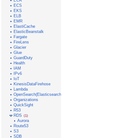
ECR
ECS
EKS
ELB
EMR
ElastiCache
ElasticBeanstalk
Fargate
FireLens
Glacier
Glue
GuardDuty
Health
IAM
IPv6
IoT
KinesisDataFirehose
Lambda
OpenSearch(Elasticsearch)
Organizations
QuickSight
R53
RDS
(1)
Aurora
Route53
S3
SDB