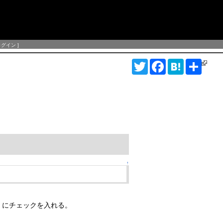
ログイン
]
T
F
H
S
w
a
a
h
i
c
t
a
t
e
e
r
t
b
n
e
e
o
a
r
o
k
↑
る」にチェックを入れる。