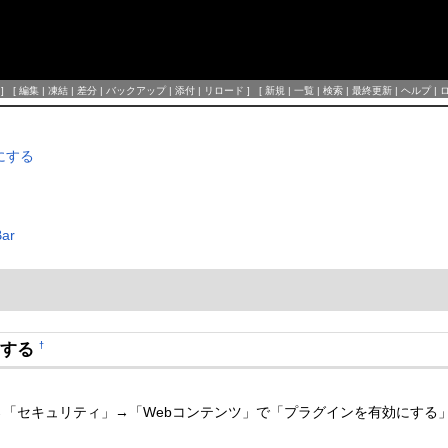
] [
編集
|
凍結
|
差分
|
バックアップ
|
添付
|
リロード
] [
新規
|
一覧
|
検索
|
最終更新
|
ヘルプ
|
効にする
ar
効にする
†
定」→「セキュリティ」→「Webコンテンツ」で「プラグインを有効にす