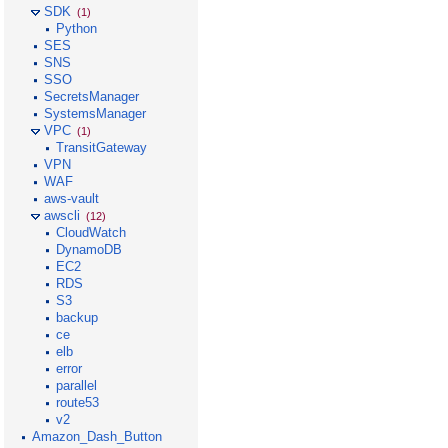
SDK
(1)
Python
SES
SNS
SSO
SecretsManager
SystemsManager
VPC
(1)
TransitGateway
VPN
WAF
aws-vault
awscli
(12)
CloudWatch
DynamoDB
EC2
RDS
S3
backup
ce
elb
error
parallel
route53
v2
Amazon_Dash_Button