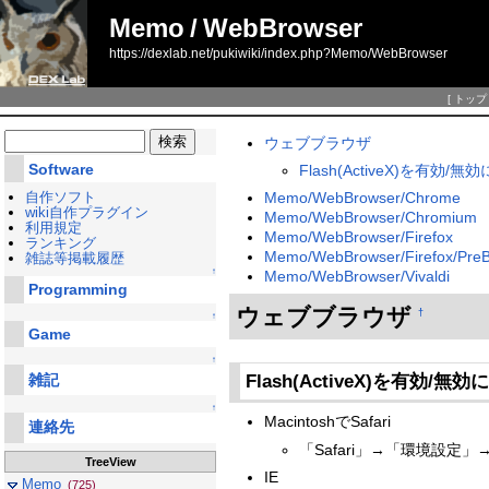
Memo
/
WebBrowser
https://dexlab.net/pukiwiki/index.php?Memo/WebBrowser
[
トップ
ウェブブラウザ
Software
Flash(ActiveX)を有効/無
Memo/WebBrowser/Chrome
自作ソフト
wiki自作プラグイン
Memo/WebBrowser/Chromium
利用規定
Memo/WebBrowser/Firefox
ランキング
Memo/WebBrowser/Firefox/PreB
雑誌等掲載履歴
↑
Memo/WebBrowser/Vivaldi
Programming
ウェブブラウザ
†
↑
Game
↑
雑記
Flash(ActiveX)を有効/無
↑
MacintoshでSafari
連絡先
「Safari」→「環境設
TreeView
IE
Memo
(725)