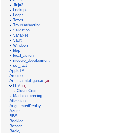
Jinja2
Lookups
Loops
Tower
Troubleshooting
Validation
Variables
Vault
Windows
ldap
local_action
module_development
set_fact
AppleTV
Arduino
ArtificialIntelligence
(3)
LLM
(1)
ClaudeCode
MachineLearning
Atlassian
AugmentedReality
Azure
BBS
Backlog
Bazaar
Becky