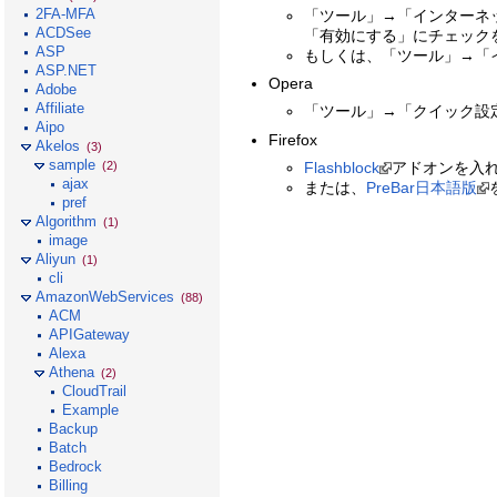
2FA-MFA
「ツール」→「インターネッ
ACDSee
「有効にする」にチェック
ASP
もしくは、「ツール」→「
ASP.NET
Opera
Adobe
Affiliate
「ツール」→「クイック設
Aipo
Firefox
Akelos
(3)
sample
Flashblock
アドオンを入
(2)
ajax
または、
PreBar日本語版
pref
Algorithm
(1)
image
Aliyun
(1)
cli
AmazonWebServices
(88)
ACM
APIGateway
Alexa
Athena
(2)
CloudTrail
Example
Backup
Batch
Bedrock
Billing