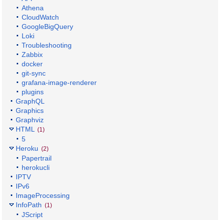
Athena
CloudWatch
GoogleBigQuery
Loki
Troubleshooting
Zabbix
docker
git-sync
grafana-image-renderer
plugins
GraphQL
Graphics
Graphviz
HTML
(1)
5
Heroku
(2)
Papertrail
herokucli
IPTV
IPv6
ImageProcessing
InfoPath
(1)
JScript