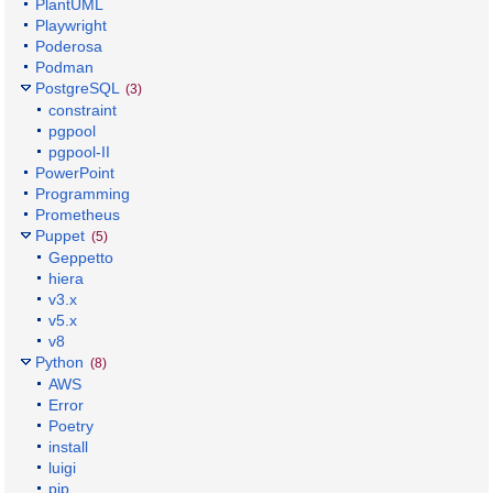
PlantUML
Playwright
Poderosa
Podman
PostgreSQL
(3)
constraint
pgpool
pgpool-II
PowerPoint
Programming
Prometheus
Puppet
(5)
Geppetto
hiera
v3.x
v5.x
v8
Python
(8)
AWS
Error
Poetry
install
luigi
pip