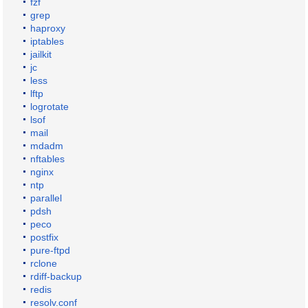
fzf
grep
haproxy
iptables
jailkit
jc
less
lftp
logrotate
lsof
mail
mdadm
nftables
nginx
ntp
parallel
pdsh
peco
postfix
pure-ftpd
rclone
rdiff-backup
redis
resolv.conf