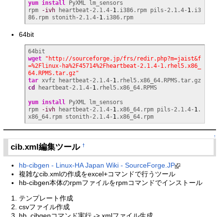
yum install
 PyXML lm_sensors

rpm 
-ivh
 heartbeat-2.1.4-
1
.i386.rpm pils-2.1.4-
1
.i3
86.rpm stonith-2.1.4-
1
.i386.rpm
64bit
wget
"http://sourceforge.jp/frs/redir.php?m=jaist&f
=%2Flinux-ha%2F45714%2Fheartbeat-2.1.4-1.rhel5.x86_
64.RPMS.tar.gz"
tar
 xvfz heartbeat-2.1.4-
1
cd
 heartbeat-2.1.4-
1
.rhel5.x86_64.RPMS

yum install
 PyXML lm_sensors

rpm 
-ivh
 heartbeat-2.1.4-
1
.x86_64.rpm pils-2.1.4-
1
.
x86_64.rpm stonith-2.1.4-
1
.x86_64.rpm
↑
cib.xml編集ツール
†
hb-cibgen - Linux-HA Japan Wiki - SourceForge.JP
複雑なcib.xmlの作成をexcel+コマンドで行うツール
hb-cibgen本体のrpmファイルをrpmコマンドでインストール
テンプレート作成
csvファイル作成
hb_cibgenコマンド実行 -> xmlファイル生成