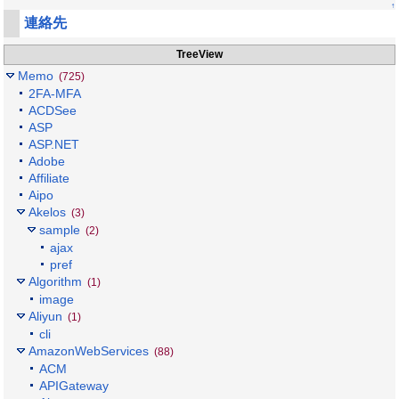
↑
連絡先
TreeView
Memo
(725)
2FA-MFA
ACDSee
ASP
ASP.NET
Adobe
Affiliate
Aipo
Akelos
(3)
sample
(2)
ajax
pref
Algorithm
(1)
image
Aliyun
(1)
cli
AmazonWebServices
(88)
ACM
APIGateway