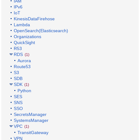
IAM
IPv6
IoT
KinesisDataFirehose
Lambda
OpenSearch(Elasticsearch)
Organizations
QuickSight
R53
RDS
(1)
Aurora
Route53
S3
SDB
SDK
(1)
Python
SES
SNS
SSO
SecretsManager
SystemsManager
VPC
(1)
TransitGateway
VPN