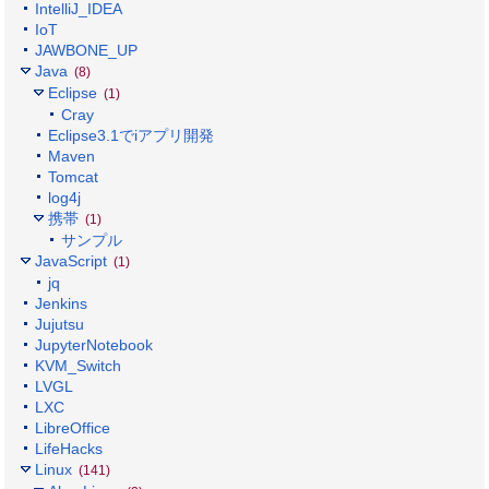
IntelliJ_IDEA
IoT
JAWBONE_UP
Java
(8)
Eclipse
(1)
Cray
Eclipse3.1でiアプリ開発
Maven
Tomcat
log4j
携帯
(1)
サンプル
JavaScript
(1)
jq
Jenkins
Jujutsu
JupyterNotebook
KVM_Switch
LVGL
LXC
LibreOffice
LifeHacks
Linux
(141)