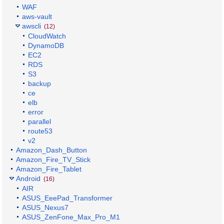
WAF
aws-vault
awscli
(12)
CloudWatch
DynamoDB
EC2
RDS
S3
backup
ce
elb
error
parallel
route53
v2
Amazon_Dash_Button
Amazon_Fire_TV_Stick
Amazon_Fire_Tablet
Android
(16)
AIR
ASUS_EeePad_Transformer
ASUS_Nexus7
ASUS_ZenFone_Max_Pro_M1