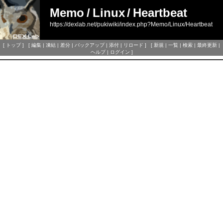
Memo
/
Linux
/
Heartbeat
https://dexlab.net/pukiwiki/index.php?Memo/Linux/Heartbeat
[
トップ
] [
編集
|
凍結
|
差分
|
バックアップ
|
添付
|
リロード
] [
新規
|
一覧
|
検索
|
最終更新
|
ヘルプ
|
ログイン
]