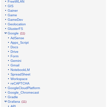
FreeWLAN
GIS
Gainer
Game
GameDev
Geolocation
GlusterFS
Google
(11)
AdSense
Apps_Script
Docs
Drive
Form
Gemini
Gmail
NotebookLM
SpreadSheet
Workspace
reCAPTCHA
GoogleCloudPlatform
Google_Chromecast
Gradle
Grafana
(11)
API