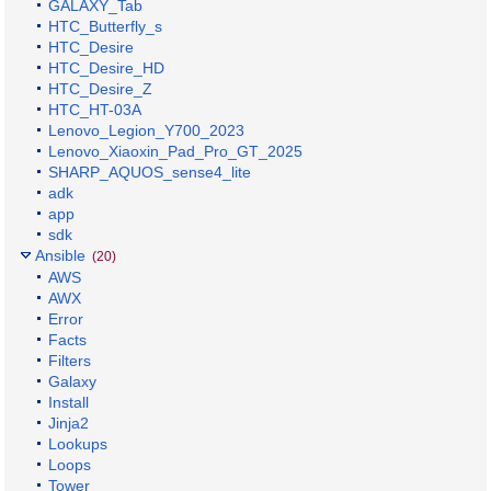
GALAXY_Tab
HTC_Butterfly_s
HTC_Desire
HTC_Desire_HD
HTC_Desire_Z
HTC_HT-03A
Lenovo_Legion_Y700_2023
Lenovo_Xiaoxin_Pad_Pro_GT_2025
SHARP_AQUOS_sense4_lite
adk
app
sdk
Ansible
(20)
AWS
AWX
Error
Facts
Filters
Galaxy
Install
Jinja2
Lookups
Loops
Tower