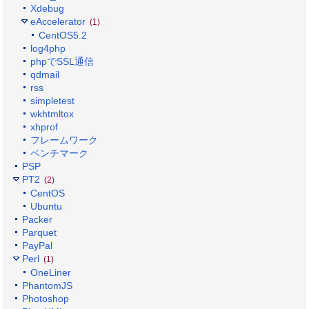
Xdebug
eAccelerator
(1)
CentOS5.2
log4php
phpでSSL通信
qdmail
rss
simpletest
wkhtmltox
xhprof
フレームワーク
ベンチマーク
PSP
PT2
(2)
CentOS
Ubuntu
Packer
Parquet
PayPal
Perl
(1)
OneLiner
PhantomJS
Photoshop