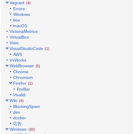
Vagrant
(4)
Errors
Windows
box
macOS
VictoriaMetrics
VirtualBox
Visio
VisualStudioCode
(1)
AWS
VxWorks
WebBrowser
(5)
Chrome
Chromium
Firefox
(1)
PreBar
Vivaldi
Wiki
(4)
BlockingSpam
dev
docker
広告
Windows
(30)