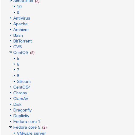
AlmaLinux
(2)
10
9
AntiVirus
Apache
Archiver
Bash
BitTorrent
CVS
CentOS
(5)
5
6
7
8
Stream
CentOS4
Chrony
ClamAV
Disk
Dragonfly
Duplicity
Fedora core 1
Fedora core 5
(2)
VMware server