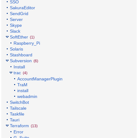
SSO
SakuraEditor
SendGrid
Server
Skype
Slack
SoftEther
(1)
Raspberry_Pi
Solaris
Stashboard
Subversion
(6)
Install
trac
(4)
AccountManagerPlugin
TraM
install
webadmin
SwitchBot
Tailscale
Taskfile
Tauri
Terraform
(13)
Error
G_Suite