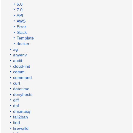
6.0
7.0
API
AWS
Error
Slack
Template
docker
ag
anyenv
audit
cloud-init
comm
command
curl
datetime
denyhosts
diff
dnf
dnsmasq
fail2ban
find
firewalld