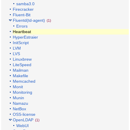
samba3.0
Firecracker
Fluent-Bit
Fluentd(td-agent)
(1)
Errors
Heartbeat
HyperEstraier
InitScript
LVM
LVS
Linuxbrew
LiteSpeed
Mailman
Makefile
Memcached
Monit
Monitoring
Munin
Namazu
NetBox
OSS-license
OpenLDAP
(1)
WebUI