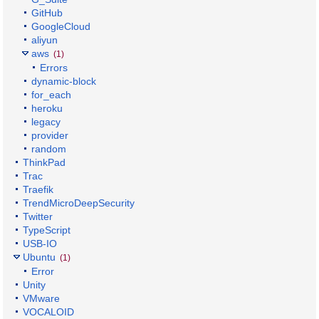
GitHub
GoogleCloud
aliyun
aws
(1)
Errors
dynamic-block
for_each
heroku
legacy
provider
random
ThinkPad
Trac
Traefik
TrendMicroDeepSecurity
Twitter
TypeScript
USB-IO
Ubuntu
(1)
Error
Unity
VMware
VOCALOID