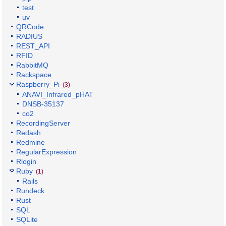
test
uv
QRCode
RADIUS
REST_API
RFID
RabbitMQ
Rackspace
Raspberry_Pi
(3)
ANAVI_Infrared_pHAT
DNSB-35137
co2
RecordingServer
Redash
Redmine
RegularExpression
Rlogin
Ruby
(1)
Rails
Rundeck
Rust
SQL
SQLite