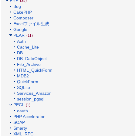
PHP
(35)
Bug
CakePHP
Composer
Excelファイル生成
Google
PEAR
(11)
Auth
Cache_Lite
DB
DB_DataObject
File_Archive
HTML_QuickForm
MDB2
QuickForm
SQLite
Services_Amazon
session_pgsql
PECL
(1)
oauth
PHP Accelerator
SOAP
Smarty
XML_RPC