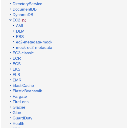
DirectoryService
DocumentDB
DynamoDB
EC2
(5)
AMI
DLM
EBS
ec2-metadata-mock
mock-ec2-metadata
EC2-classic
ECR
ECS
EKS
ELB
EMR
ElastiCache
ElasticBeanstalk
Fargate
FireLens
Glacier
Glue
GuardDuty
Health