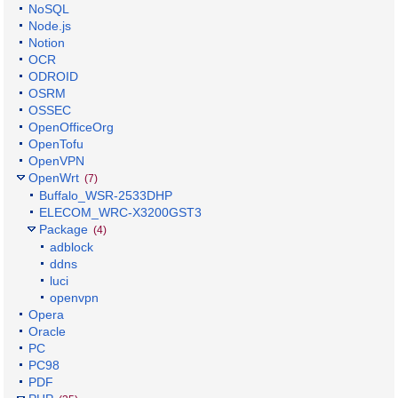
NoSQL
Node.js
Notion
OCR
ODROID
OSRM
OSSEC
OpenOfficeOrg
OpenTofu
OpenVPN
OpenWrt
(7)
Buffalo_WSR-2533DHP
ELECOM_WRC-X3200GST3
Package
(4)
adblock
ddns
luci
openvpn
Opera
Oracle
PC
PC98
PDF