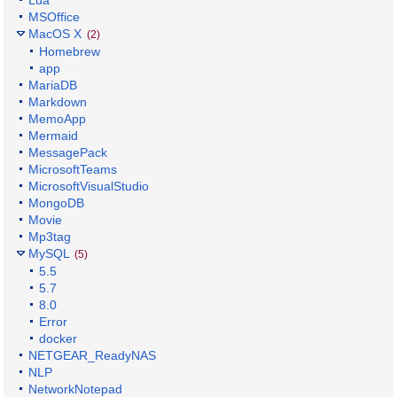
Lua
MSOffice
MacOS X
(2)
Homebrew
app
MariaDB
Markdown
MemoApp
Mermaid
MessagePack
MicrosoftTeams
MicrosoftVisualStudio
MongoDB
Movie
Mp3tag
MySQL
(5)
5.5
5.7
8.0
Error
docker
NETGEAR_ReadyNAS
NLP
NetworkNotepad