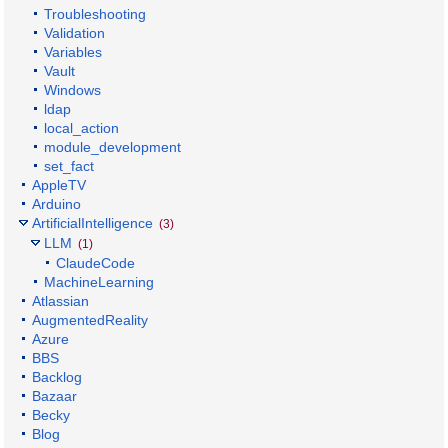
Troubleshooting
Validation
Variables
Vault
Windows
ldap
local_action
module_development
set_fact
AppleTV
Arduino
ArtificialIntelligence
(3)
LLM
(1)
ClaudeCode
MachineLearning
Atlassian
AugmentedReality
Azure
BBS
Backlog
Bazaar
Becky
Blog