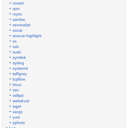
rootsh
rpm
rsync
samba
servicelist
socat
source-highlight
ss
ssh
sudo
symlink
syslog
systemd
taRgrey
tcpflow
tmux
vim
vsftpd
webdruid
wget
xargs
yum
zphoto