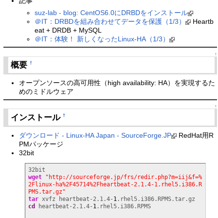
記事
suz-lab - blog: CentOS6.0にDRBDをインストール
＠IT：DRBDを組み合わせてデータを保護（1/3）
Heartb
eat + DRDB + MySQL
＠IT：体験！ 新しくなったLinux-HA（1/3）
↑
概要
†
オープンソースの高可用性（high availability: HA）を実現するた
めのミドルウェア
↑
インストール
†
ダウンロード - Linux-HA Japan - SourceForge.JP
RedHat用R
PMパッケージ
32bit
wget
"http://sourceforge.jp/frs/redir.php?m=iij&f=%
2Flinux-ha%2F45714%2Fheartbeat-2.1.4-1.rhel5.i386.R
PMS.tar.gz"
tar
 xvfz heartbeat-2.1.4-
1
cd
 heartbeat-2.1.4-
1
.rhel5.i386.RPMS
