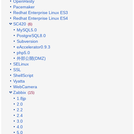
OpenResty
Pacemaker
Redhat Enterprise Linux ES3
Redhat Enterprise Linux ES4
SC420
(6)
MySQL5.0
PostgreSQL8.0
Subversion
eAccelerator0.9.3
php5.0
外部公開(DMZ)
SELinux
SSL
ShellScript
Vyatta
WebCamera
Zabbix
(15)
1.8jp
2.0
2.2
2.4
3.0
4.0
5.0