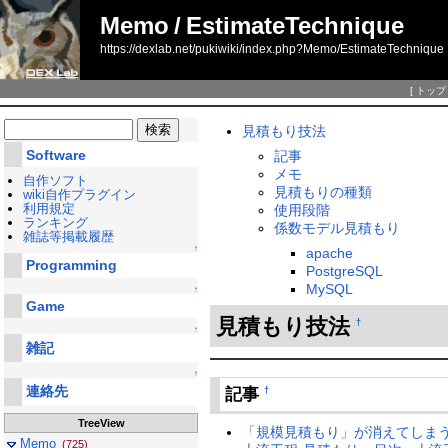
Memo
/
EstimateTechnique
https://dexlab.net/pukiwiki/index.php?Memo/EstimateTechnique
[
トップ
見積もり技法
Software
記事
メモ
自作ソフト
見積もりの種類
wiki自作プラグイン
利用規定
使用段階
ランキング
係数モデル見積もり
雑誌等掲載履歴
↑
apache
Programming
PostgreSQL
MySQL
↑
Game
見積もり技法
†
↑
雑記
↑
連絡先
記事
†
TreeView
「規模見積もり」が消えてしまう？ 
Memo
(725)