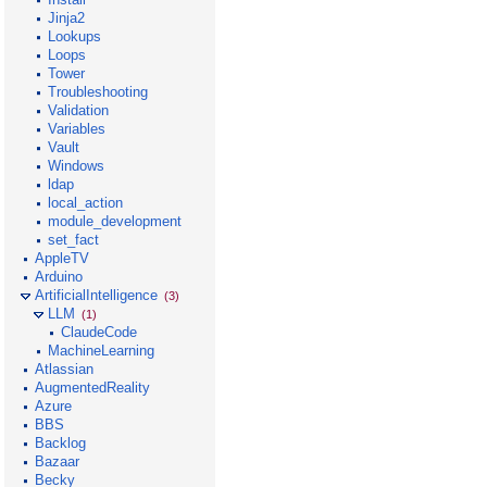
Jinja2
Lookups
Loops
Tower
Troubleshooting
Validation
Variables
Vault
Windows
ldap
local_action
module_development
set_fact
AppleTV
Arduino
ArtificialIntelligence
(3)
LLM
(1)
ClaudeCode
MachineLearning
Atlassian
AugmentedReality
Azure
BBS
Backlog
Bazaar
Becky