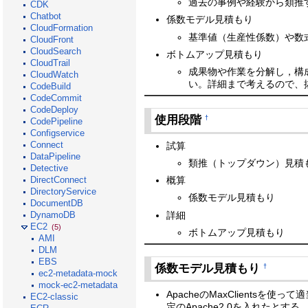
過去の事例や経験から類推
CDK
Chatbot
係数モデル見積もり
CloudFormation
基準値（生産性係数）や数
CloudFront
CloudSearch
ボトムアップ見積もり
CloudTrail
成果物や作業を分解し，構
CloudWatch
い。詳細まで考えるので、
CodeBuild
CodeCommit
CodeDeploy
使用段階
†
CodePipeline
Configservice
Connect
試算
DataPipeline
類推（トップダウン）見積
Detective
概算
DirectConnect
DirectoryService
係数モデル見積もり
DocumentDB
詳細
DynamoDB
EC2
(5)
ボトムアップ見積もり
AMI
DLM
EBS
係数モデル見積もり
†
ec2-metadata-mock
mock-ec2-metadata
ApacheのMaxClient
EC2-classic
定のApache2.0を入れたとする