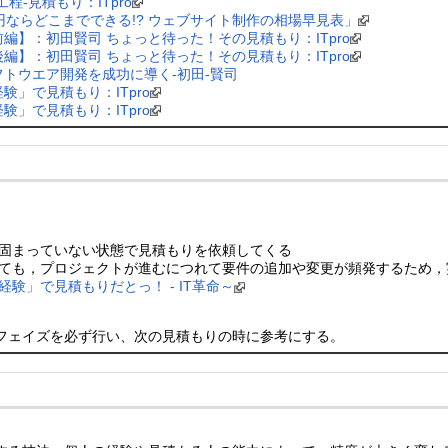
工程-見積もり：ITpro
円ならどこまでできる!? ウェブサイト制作の相場早見表」
編】：初田賢司 ちょっと待った！その見積もり：ITpro
編】：初田賢司 ちょっと待った！その見積もり：ITpro
トウエア開発を成功に導く-初田-賢司
」で見積もり：ITpro
」で見積もり：ITpro
固まっていない状態で見積もりを依頼してくる
ても，プロジェクトが進むにつれて要件の追加や変更が頻発するため，
験」で見積もりだとっ！ - IT革命～
フェイズを必ず行い、次の見積もりの時に参考にする。