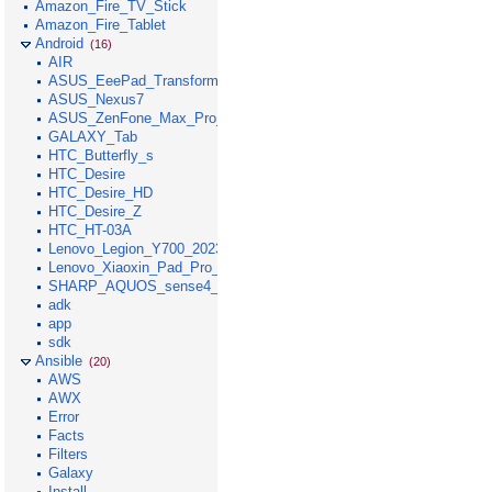
Amazon_Fire_TV_Stick
Amazon_Fire_Tablet
Android
(16)
AIR
ASUS_EeePad_Transformer
ASUS_Nexus7
ASUS_ZenFone_Max_Pro_M1
GALAXY_Tab
HTC_Butterfly_s
HTC_Desire
HTC_Desire_HD
HTC_Desire_Z
HTC_HT-03A
Lenovo_Legion_Y700_2023
Lenovo_Xiaoxin_Pad_Pro_GT_2025
SHARP_AQUOS_sense4_lite
adk
app
sdk
Ansible
(20)
AWS
AWX
Error
Facts
Filters
Galaxy
Install