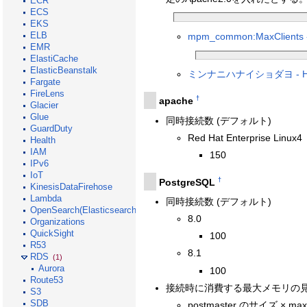
ECR
ECS
EKS
ELB
mpm_common:MaxClients -
EMR
ElastiCache
ElasticBeanstalk
ミンナニハナイショダヨ - Hacka
Fargate
FireLens
†
apache
Glacier
Glue
同時接続数 (デフォルト)
GuardDuty
Red Hat Enterprise Linux4
Health
IAM
150
IPv6
IoT
†
PostgreSQL
KinesisDataFirehose
Lambda
同時接続数 (デフォルト)
OpenSearch(Elasticsearch)
8.0
Organizations
QuickSight
100
R53
8.1
RDS
(1)
Aurora
100
Route53
接続時に消費する最大メモリの
S3
SDB
postmaster のサイズ × max_