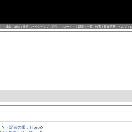
] [
編集
|
凍結
|
差分
|
バックアップ
|
添付
|
リロード
] [
新規
|
一覧
|
検索
|
最終更新
|
ヘルプ
|
- 記者の眼：ITpro