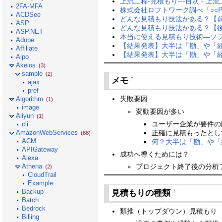
上流工程-見積もり---目次 - 上流
2FA-MFA
株式会社ロフトワーク調べ「○○
ACDSee
どんな見積もり技法がある？【前
ASP
どんな見積もり技法がある？【後
ASP.NET
本当に使える見積もり技術―ソフ
Adobe
【結果発表】大半は「勘」や「経験
Affiliate
【結果発表】大半は「勘」や「経験
Aipo
Akelos
(3)
sample
(2)
メモ
†
ajax
pref
失敗要因
Algorithm
(1)
image
変動要因が多い
Aliyun
(1)
ユーザー企業が要件の
cli
正確に見積もったとし
AmazonWebServices
(88)
ACM
何？大半は「勘」や「経
APIGateway
成功へ導くためには？
Alexa
プロジェクト終了後の分析
Athena
(2)
CloudTrail
Example
Backup
見積もりの種類
†
Batch
Bedrock
類推（トップダウン）見積もり
Billing