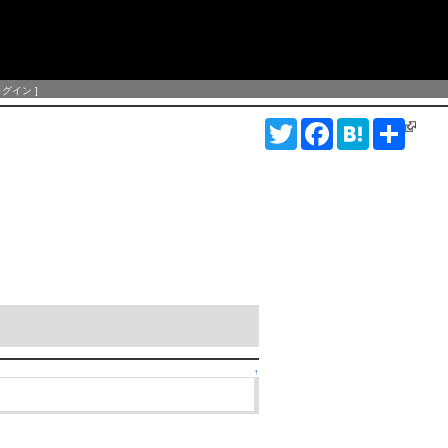
ログイン
]
T
F
H
S
w
a
a
h
i
c
t
a
t
e
e
r
t
b
n
e
e
o
a
r
o
k
↑