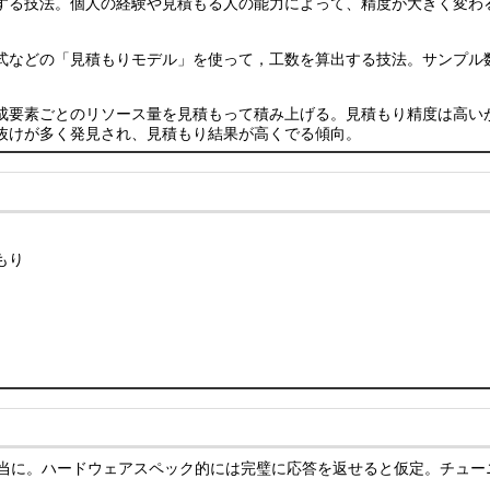
する技法。個人の経験や見積もる人の能力によって、精度が大きく変わ
式などの「見積もりモデル」を使って，工数を算出する技法。サンプル
成要素ごとのリソース量を見積もって積み上げる。見積もり精度は高い
抜けが多く発見され、見積もり結果が高くでる傾向。
もり
sを使って適当に。ハードウェアスペック的には完璧に応答を返せると仮定。チ
。