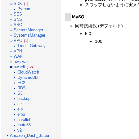
SDK
(1)
スワップしないように実メ
Python
SES
†
MySQL
SNS
SSO
同時接続数 (デフォルト)
SecretsManager
5.0
SystemsManager
VPC
100
(1)
TransitGateway
VPN
WAF
aws-vault
awscli
(12)
CloudWatch
DynamoDB
EC2
RDS
S3
backup
ce
elb
error
parallel
route53
v2
Amazon_Dash_Button