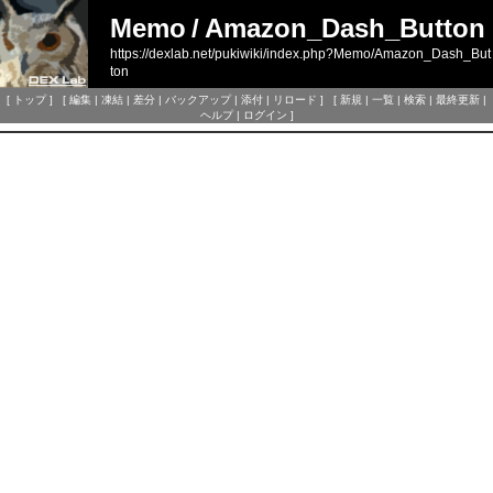
Memo
/
Amazon_Dash_Button
https://dexlab.net/pukiwiki/index.php?Memo/Amazon_Dash_But
ton
[
トップ
] [
編集
|
凍結
|
差分
|
バックアップ
|
添付
|
リロード
] [
新規
|
一覧
|
検索
|
最終更新
|
ヘルプ
|
ログイン
]