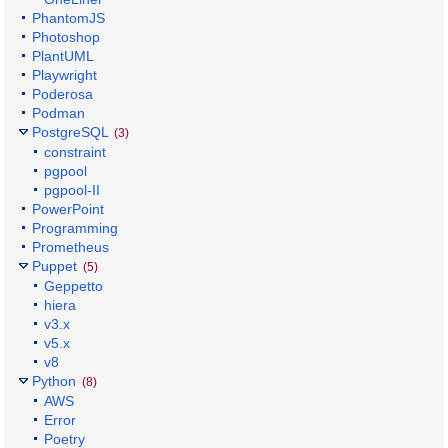
PhantomJS
Photoshop
PlantUML
Playwright
Poderosa
Podman
PostgreSQL
(3)
constraint
pgpool
pgpool-II
PowerPoint
Programming
Prometheus
Puppet
(5)
Geppetto
hiera
v3.x
v5.x
v8
Python
(8)
AWS
Error
Poetry