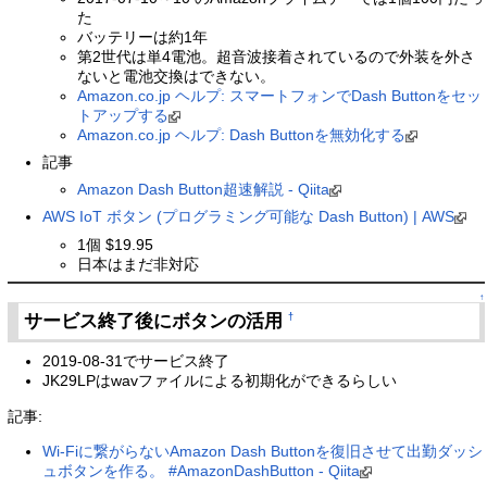
た
バッテリーは約1年
第2世代は単4電池。超音波接着されているので外装を外さ
ないと電池交換はできない。
Amazon.co.jp ヘルプ: スマートフォンでDash Buttonをセッ
トアップする
Amazon.co.jp ヘルプ: Dash Buttonを無効化する
記事
Amazon Dash Button超速解説 - Qiita
AWS IoT ボタン (プログラミング可能な Dash Button) | AWS
1個 $19.95
日本はまだ非対応
↑
サービス終了後にボタンの活用
†
2019-08-31でサービス終了
JK29LPはwavファイルによる初期化ができるらしい
記事:
Wi-Fiに繋がらないAmazon Dash Buttonを復旧させて出勤ダッシ
ュボタンを作る。 #AmazonDashButton - Qiita