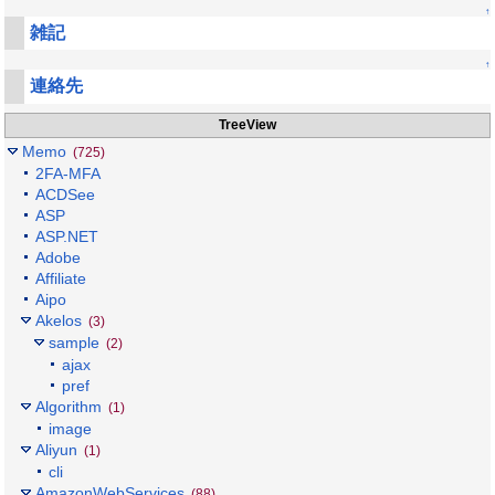
↑
雑記
↑
連絡先
TreeView
Memo
(725)
2FA-MFA
ACDSee
ASP
ASP.NET
Adobe
Affiliate
Aipo
Akelos
(3)
sample
(2)
ajax
pref
Algorithm
(1)
image
Aliyun
(1)
cli
AmazonWebServices
(88)