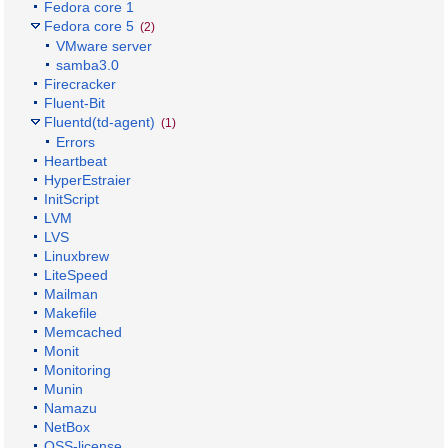
Fedora core 1
Fedora core 5
(2)
VMware server
samba3.0
Firecracker
Fluent-Bit
Fluentd(td-agent)
(1)
Errors
Heartbeat
HyperEstraier
InitScript
LVM
LVS
Linuxbrew
LiteSpeed
Mailman
Makefile
Memcached
Monit
Monitoring
Munin
Namazu
NetBox
OSS-license