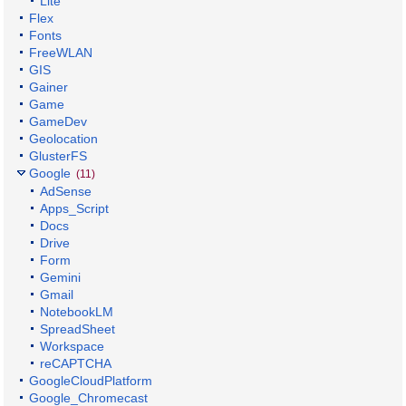
Lite
Flex
Fonts
FreeWLAN
GIS
Gainer
Game
GameDev
Geolocation
GlusterFS
Google
(11)
AdSense
Apps_Script
Docs
Drive
Form
Gemini
Gmail
NotebookLM
SpreadSheet
Workspace
reCAPTCHA
GoogleCloudPlatform
Google_Chromecast