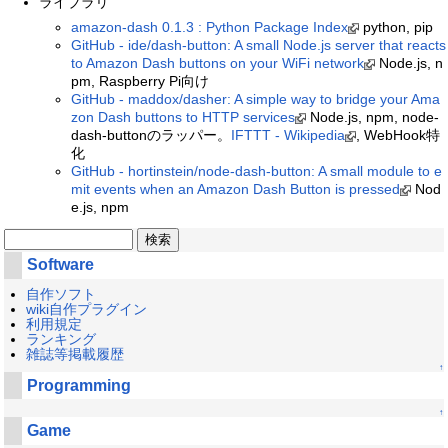
ライブラリ
amazon-dash 0.1.3 : Python Package Index
python, pip
GitHub - ide/dash-button: A small Node.js server that reacts
to Amazon Dash buttons on your WiFi network
Node.js, n
pm, Raspberry Pi向け
GitHub - maddox/dasher: A simple way to bridge your Ama
zon Dash buttons to HTTP services
Node.js, npm, node-
dash-buttonのラッパー。
IFTTT - Wikipedia
, WebHook特
化
GitHub - hortinstein/node-dash-button: A small module to e
mit events when an Amazon Dash Button is pressed
Nod
e.js, npm
Software
自作ソフト
wiki自作プラグイン
利用規定
ランキング
雑誌等掲載履歴
↑
Programming
↑
Game