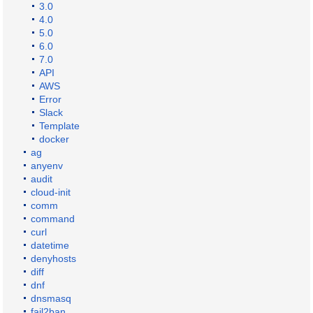
3.0
4.0
5.0
6.0
7.0
API
AWS
Error
Slack
Template
docker
ag
anyenv
audit
cloud-init
comm
command
curl
datetime
denyhosts
diff
dnf
dnsmasq
fail2ban