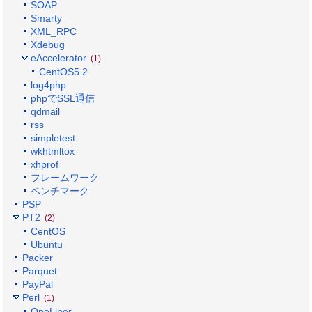
SOAP
Smarty
XML_RPC
Xdebug
eAccelerator
(1)
CentOS5.2
log4php
phpでSSL通信
qdmail
rss
simpletest
wkhtmltox
xhprof
フレームワーク
ベンチマーク
PSP
PT2
(2)
CentOS
Ubuntu
Packer
Parquet
PayPal
Perl
(1)
OneLiner