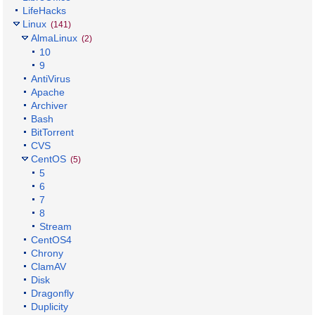
LifeHacks
Linux
(141)
AlmaLinux
(2)
10
9
AntiVirus
Apache
Archiver
Bash
BitTorrent
CVS
CentOS
(5)
5
6
7
8
Stream
CentOS4
Chrony
ClamAV
Disk
Dragonfly
Duplicity