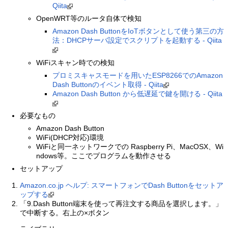
Qiita
OpenWRT等のルータ自体で検知
Amazon Dash ButtonをIoTボタンとして使う第三の方
法：DHCPサーバ設定でスクリプトを起動する - Qiita
WiFiスキャン時での検知
プロミスキャスモードを用いたESP8266でのAmazon
Dash Buttonのイベント取得 - Qiita
Amazon Dash Button から低遅延で鍵を開ける - Qiita
必要なもの
Amazon Dash Button
WiFi(DHCP対応)環境
WiFiと同一ネットワークでの Raspberry Pi、MacOSX、Wi
ndows等。ここでプログラムを動作させる
セットアップ
Amazon.co.jp ヘルプ: スマートフォンでDash Buttonをセットア
ップする
「9.Dash Button端末を使って再注文する商品を選択します。」
で中断する。右上の×ボタン