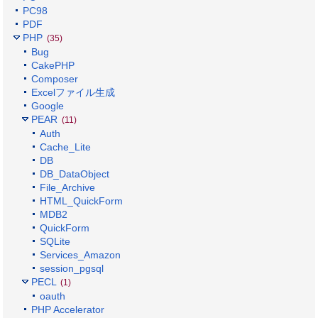
PC98
PDF
PHP
(35)
Bug
CakePHP
Composer
Excelファイル生成
Google
PEAR
(11)
Auth
Cache_Lite
DB
DB_DataObject
File_Archive
HTML_QuickForm
MDB2
QuickForm
SQLite
Services_Amazon
session_pgsql
PECL
(1)
oauth
PHP Accelerator