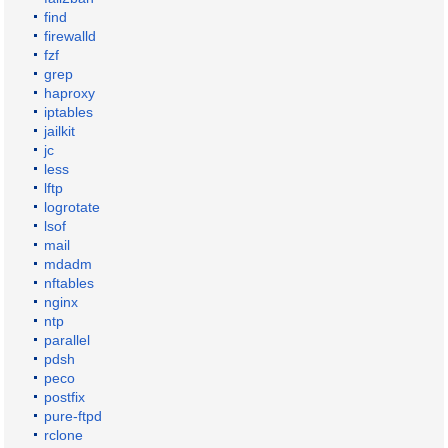
find
firewalld
fzf
grep
haproxy
iptables
jailkit
jc
less
lftp
logrotate
lsof
mail
mdadm
nftables
nginx
ntp
parallel
pdsh
peco
postfix
pure-ftpd
rclone