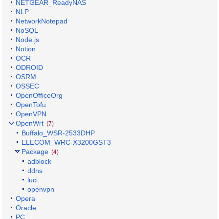
NETGEAR_ReadyNAS
NLP
NetworkNotepad
NoSQL
Node.js
Notion
OCR
ODROID
OSRM
OSSEC
OpenOfficeOrg
OpenTofu
OpenVPN
OpenWrt
(7)
Buffalo_WSR-2533DHP
ELECOM_WRC-X3200GST3
Package
(4)
adblock
ddns
luci
openvpn
Opera
Oracle
PC