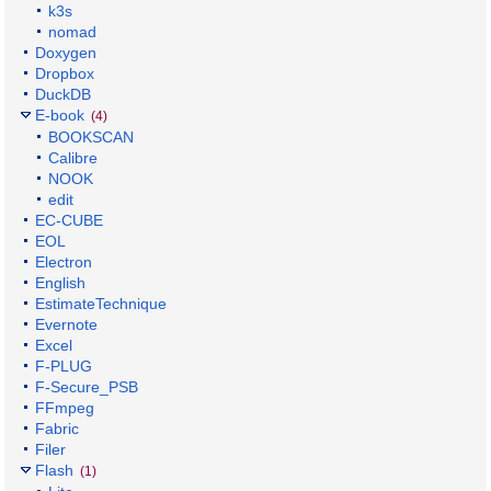
k3s
nomad
Doxygen
Dropbox
DuckDB
E-book
(4)
BOOKSCAN
Calibre
NOOK
edit
EC-CUBE
EOL
Electron
English
EstimateTechnique
Evernote
Excel
F-PLUG
F-Secure_PSB
FFmpeg
Fabric
Filer
Flash
(1)