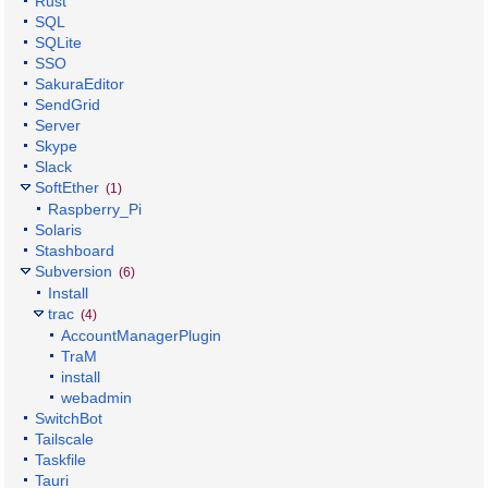
Rust
SQL
SQLite
SSO
SakuraEditor
SendGrid
Server
Skype
Slack
SoftEther
(1)
Raspberry_Pi
Solaris
Stashboard
Subversion
(6)
Install
trac
(4)
AccountManagerPlugin
TraM
install
webadmin
SwitchBot
Tailscale
Taskfile
Tauri