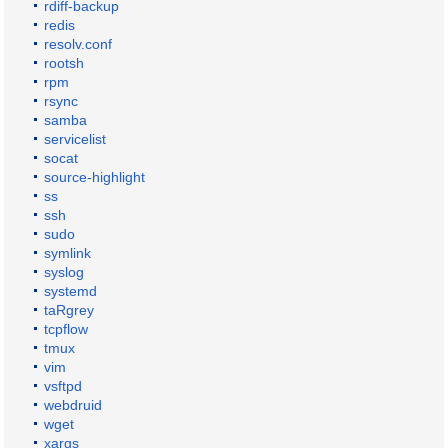
rdiff-backup
redis
resolv.conf
rootsh
rpm
rsync
samba
servicelist
socat
source-highlight
ss
ssh
sudo
symlink
syslog
systemd
taRgrey
tcpflow
tmux
vim
vsftpd
webdruid
wget
xargs