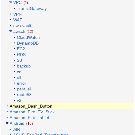
VPC
(1)
TransitGateway
VPN
WAF
aws-vault
awscli
(12)
CloudWatch
DynamoDB
EC2
RDS
S3
backup
ce
elb
error
parallel
route53
v2
Amazon_Dash_Button
Amazon_Fire_TV_Stick
Amazon_Fire_Tablet
Android
(16)
AIR