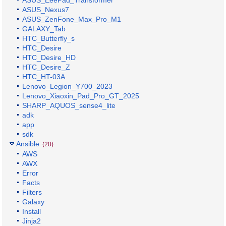
ASUS_EeePad_Transformer
ASUS_Nexus7
ASUS_ZenFone_Max_Pro_M1
GALAXY_Tab
HTC_Butterfly_s
HTC_Desire
HTC_Desire_HD
HTC_Desire_Z
HTC_HT-03A
Lenovo_Legion_Y700_2023
Lenovo_Xiaoxin_Pad_Pro_GT_2025
SHARP_AQUOS_sense4_lite
adk
app
sdk
Ansible
(20)
AWS
AWX
Error
Facts
Filters
Galaxy
Install
Jinja2