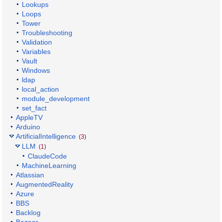
Lookups
Loops
Tower
Troubleshooting
Validation
Variables
Vault
Windows
ldap
local_action
module_development
set_fact
AppleTV
Arduino
ArtificialIntelligence
(3)
LLM
(1)
ClaudeCode
MachineLearning
Atlassian
AugmentedReality
Azure
BBS
Backlog