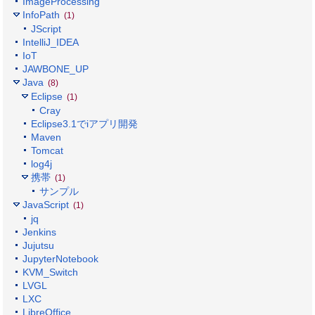
ImageProcessing
InfoPath
(1)
JScript
IntelliJ_IDEA
IoT
JAWBONE_UP
Java
(8)
Eclipse
(1)
Cray
Eclipse3.1でiアプリ開発
Maven
Tomcat
log4j
携帯
(1)
サンプル
JavaScript
(1)
jq
Jenkins
Jujutsu
JupyterNotebook
KVM_Switch
LVGL
LXC
LibreOffice