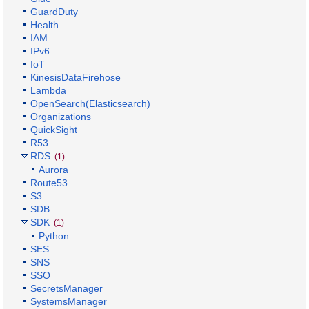
GuardDuty
Health
IAM
IPv6
IoT
KinesisDataFirehose
Lambda
OpenSearch(Elasticsearch)
Organizations
QuickSight
R53
RDS
(1)
Aurora
Route53
S3
SDB
SDK
(1)
Python
SES
SNS
SSO
SecretsManager
SystemsManager