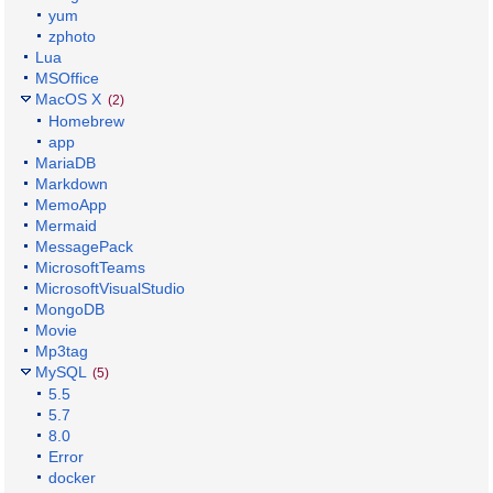
yum
zphoto
Lua
MSOffice
MacOS X
(2)
Homebrew
app
MariaDB
Markdown
MemoApp
Mermaid
MessagePack
MicrosoftTeams
MicrosoftVisualStudio
MongoDB
Movie
Mp3tag
MySQL
(5)
5.5
5.7
8.0
Error
docker