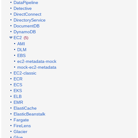
DataPipeline
Detective
DirectConnect
DirectoryService
DocumentDB
DynamoDB
EC2
(5)
AMI
DLM
EBS
ec2-metadata-mock
mock-ec2-metadata
EC2-classic
ECR
ECS
EKS
ELB
EMR
ElastiCache
ElasticBeanstalk
Fargate
FireLens
Glacier
Glue