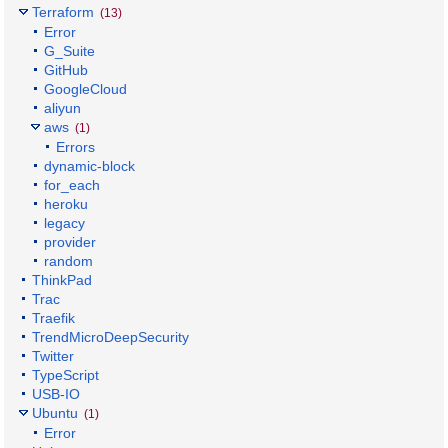
Terraform
(13)
Error
G_Suite
GitHub
GoogleCloud
aliyun
aws
(1)
Errors
dynamic-block
for_each
heroku
legacy
provider
random
ThinkPad
Trac
Traefik
TrendMicroDeepSecurity
Twitter
TypeScript
USB-IO
Ubuntu
(1)
Error