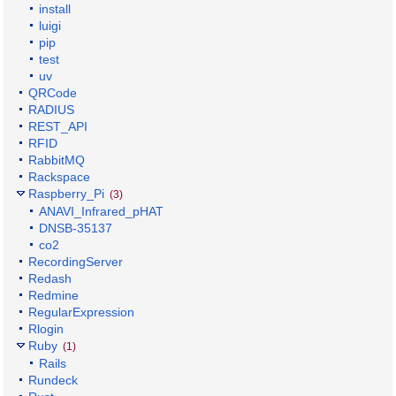
install
luigi
pip
test
uv
QRCode
RADIUS
REST_API
RFID
RabbitMQ
Rackspace
Raspberry_Pi
(3)
ANAVI_Infrared_pHAT
DNSB-35137
co2
RecordingServer
Redash
Redmine
RegularExpression
Rlogin
Ruby
(1)
Rails
Rundeck