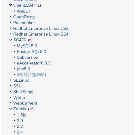
OpenLDAP
(1)
WebUI
OpenResty
Pacemaker
Redhat Enterprise Linux ES3
Redhat Enterprise Linux ES4
SC420
(6)
MySQL5.0
PostgreSQL8.0
Subversion
eAccelerator0.9.3
php5.0
外部公開(DMZ)
SELinux
SSL
ShellScript
Vyatta
WebCamera
Zabbix
(15)
1.8jp
2.0
2.2
2.4