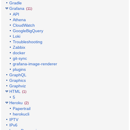
Gradle
Grafana
(11)
API
Athena
CloudWatch
GoogleBigQuery
Loki
Troubleshooting
Zabbix
docker
git-sync
grafana-image-renderer
plugins
GraphQL
Graphics
Graphviz
HTML
(1)
5
Heroku
(2)
Papertrail
herokucli
IPTV
IPv6