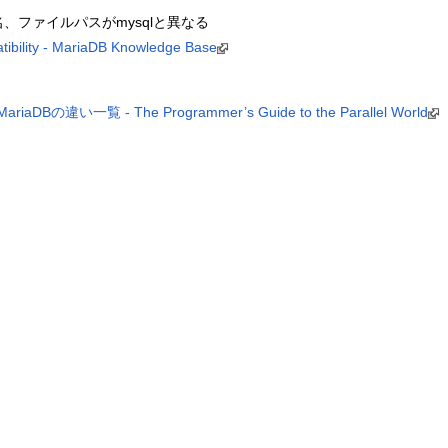
、ファイルパスがmysqlと異なる
ibility - MariaDB Knowledge Base
の違い一覧 - The Programmer’s Guide to the Parallel World