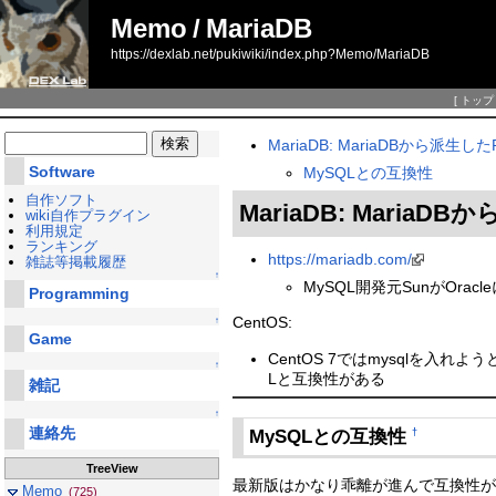
Memo
/
MariaDB
https://dexlab.net/pukiwiki/index.php?Memo/MariaDB
[
トップ
MariaDB: MariaDBから派生した
Software
MySQLとの互換性
自作ソフト
MariaDB: MariaD
wiki自作プラグイン
利用規定
ランキング
https://mariadb.com/
雑誌等掲載履歴
↑
MySQL開発元SunがOr
Programming
CentOS:
↑
Game
CentOS 7ではmysqlを入れよ
↑
Lと互換性がある
雑記
↑
連絡先
MySQLとの互換性
†
TreeView
最新版はかなり乖離が進んで互換性が
Memo
(725)