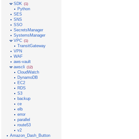
SDK
(1)
Python
SES
SNS
SSO
SecretsManager
SystemsManager
VPC
(1)
TransitGateway
VPN
WAF
aws-vault
awscli
(12)
CloudWatch
DynamoDB
EC2
RDS
S3
backup
ce
elb
error
parallel
route53
v2
Amazon_Dash_Button