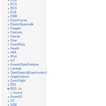
ECR
ECS
EKS
ELB
EMR
ElastiCache
ElasticBeanstalk
Fargate
FireLens
Glacier
Glue
GuardDuty
Health
IAM
IPv6
IoT
KinesisDataFirehose
Lambda
OpenSearch(Elasticsearch)
Organizations
QuickSight
R53
RDS
(1)
Aurora
Route53
S3
SDB