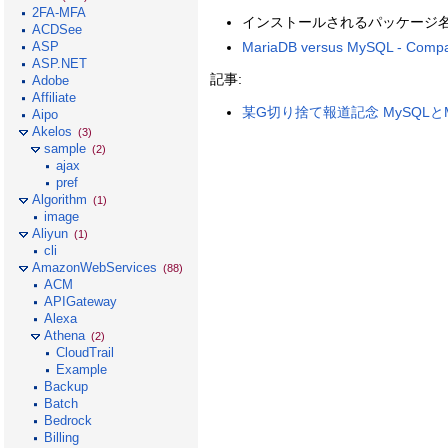
2FA-MFA
インストールされるパッケージ名
ACDSee
MariaDB versus MySQL - Compat
ASP
ASP.NET
記事:
Adobe
Affiliate
某G切り捨て報道記念 MySQLとMariaDB
Aipo
Akelos
(3)
sample
(2)
ajax
pref
Algorithm
(1)
image
Aliyun
(1)
cli
AmazonWebServices
(88)
ACM
APIGateway
Alexa
Athena
(2)
CloudTrail
Example
Backup
Batch
Bedrock
Billing