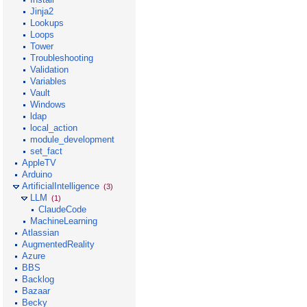
Jinja2
Lookups
Loops
Tower
Troubleshooting
Validation
Variables
Vault
Windows
ldap
local_action
module_development
set_fact
AppleTV
Arduino
ArtificialIntelligence
(3)
LLM
(1)
ClaudeCode
MachineLearning
Atlassian
AugmentedReality
Azure
BBS
Backlog
Bazaar
Becky