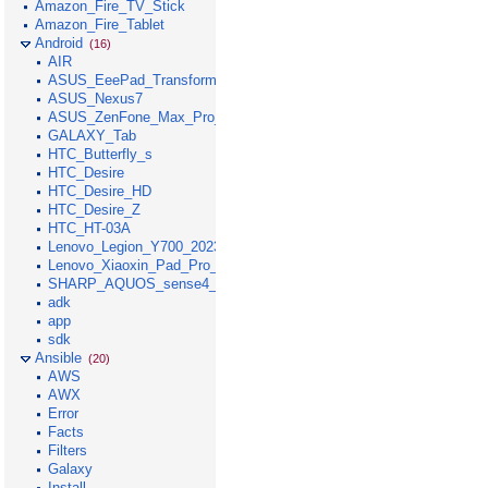
Amazon_Fire_TV_Stick
Amazon_Fire_Tablet
Android
(16)
AIR
ASUS_EeePad_Transformer
ASUS_Nexus7
ASUS_ZenFone_Max_Pro_M1
GALAXY_Tab
HTC_Butterfly_s
HTC_Desire
HTC_Desire_HD
HTC_Desire_Z
HTC_HT-03A
Lenovo_Legion_Y700_2023
Lenovo_Xiaoxin_Pad_Pro_GT_2025
SHARP_AQUOS_sense4_lite
adk
app
sdk
Ansible
(20)
AWS
AWX
Error
Facts
Filters
Galaxy
Install