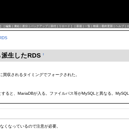
] [
編集
|
凍結
|
差分
|
バックアップ
|
添付
|
リロード
] [
新規
|
一覧
|
検索
|
最終更新
|
ヘルプ
|
RDS
Bから派生したRDS
†
acleに買収されるタイミングでフォークされた。
うとすると、MariaDBが入る。ファイルパス等がMySQLと異なる。MySQL Com
なくなっているので注意が必要。