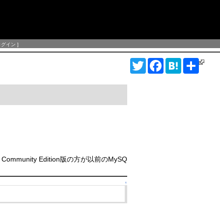
ログイン
]
T
F
H
S
w
a
a
h
i
c
t
a
t
e
e
r
t
b
n
e
e
o
a
r
o
k
munity Edition版の方が以前のMySQ
↑