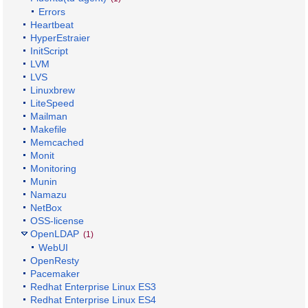
Errors
Heartbeat
HyperEstraier
InitScript
LVM
LVS
Linuxbrew
LiteSpeed
Mailman
Makefile
Memcached
Monit
Monitoring
Munin
Namazu
NetBox
OSS-license
OpenLDAP
(1)
WebUI
OpenResty
Pacemaker
Redhat Enterprise Linux ES3
Redhat Enterprise Linux ES4