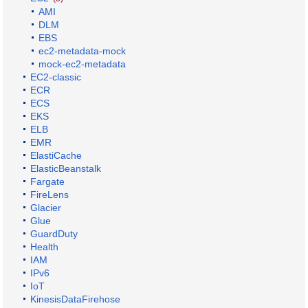
AMI
DLM
EBS
ec2-metadata-mock
mock-ec2-metadata
EC2-classic
ECR
ECS
EKS
ELB
EMR
ElastiCache
ElasticBeanstalk
Fargate
FireLens
Glacier
Glue
GuardDuty
Health
IAM
IPv6
IoT
KinesisDataFirehose