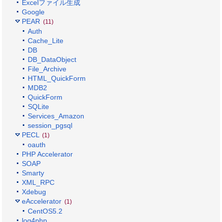
Excelファイル生成
Google
PEAR
(11)
Auth
Cache_Lite
DB
DB_DataObject
File_Archive
HTML_QuickForm
MDB2
QuickForm
SQLite
Services_Amazon
session_pgsql
PECL
(1)
oauth
PHP Accelerator
SOAP
Smarty
XML_RPC
Xdebug
eAccelerator
(1)
CentOS5.2
log4php