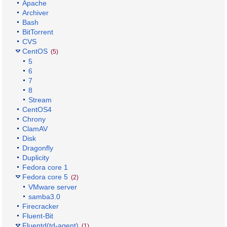
Apache
Archiver
Bash
BitTorrent
CVS
CentOS
(5)
5
6
7
8
Stream
CentOS4
Chrony
ClamAV
Disk
Dragonfly
Duplicity
Fedora core 1
Fedora core 5
(2)
VMware server
samba3.0
Firecracker
Fluent-Bit
Fluentd(td-agent)
(1)