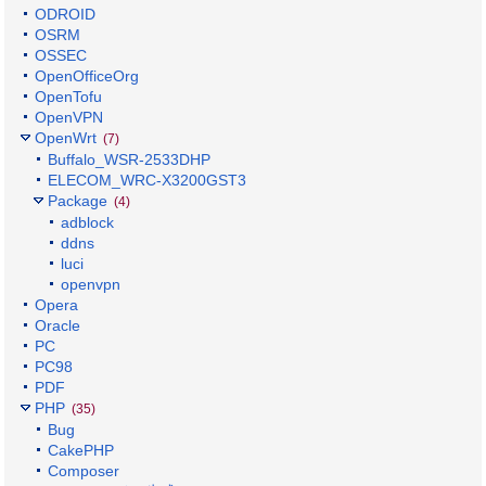
ODROID
OSRM
OSSEC
OpenOfficeOrg
OpenTofu
OpenVPN
OpenWrt
(7)
Buffalo_WSR-2533DHP
ELECOM_WRC-X3200GST3
Package
(4)
adblock
ddns
luci
openvpn
Opera
Oracle
PC
PC98
PDF
PHP
(35)
Bug
CakePHP
Composer