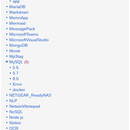
app
MariaDB
Markdown
MemoApp
Mermaid
MessagePack
MicrosoftTeams
MicrosoftVisualStudio
MongoDB
Movie
Mp3tag
MySQL
(5)
5.5
5.7
8.0
Error
docker
NETGEAR_ReadyNAS
NLP
NetworkNotepad
NoSQL
Node.js
Notion
OCR