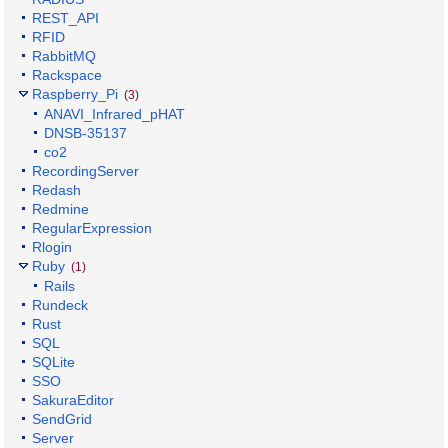
REST_API
RFID
RabbitMQ
Rackspace
Raspberry_Pi
(3)
ANAVI_Infrared_pHAT
DNSB-35137
co2
RecordingServer
Redash
Redmine
RegularExpression
Rlogin
Ruby
(1)
Rails
Rundeck
Rust
SQL
SQLite
SSO
SakuraEditor
SendGrid
Server