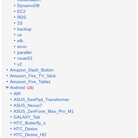
DynamoDB
EC2
RDS
S3
backup
ce
elb
error
parallel
route53
v2
Amazon_Dash_Button
Amazon_Fire_TV_Stick
Amazon_Fire_Tablet
Android
(16)
AIR
ASUS_EeePad_Transformer
ASUS_Nexus7
ASUS_ZenFone_Max_Pro_M1
GALAXY_Tab
HTC_Butterfly_s
HTC_Desire
HTC_Desire_HD