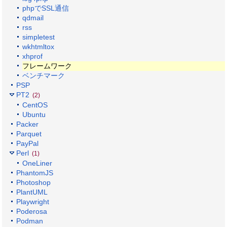
phpでSSL通信
qdmail
rss
simpletest
wkhtmltox
xhprof
フレームワーク
ベンチマーク
PSP
PT2
(2)
CentOS
Ubuntu
Packer
Parquet
PayPal
Perl
(1)
OneLiner
PhantomJS
Photoshop
PlantUML
Playwright
Poderosa
Podman