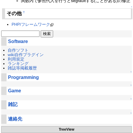
関数内で参照代入を行うとsegfaultする(ことがある)の修正
↑
その他
†
PHP/フレームワーク
Software
自作ソフト
wiki自作プラグイン
利用規定
ランキング
雑誌等掲載履歴
↑
Programming
↑
Game
↑
雑記
↑
連絡先
TreeView