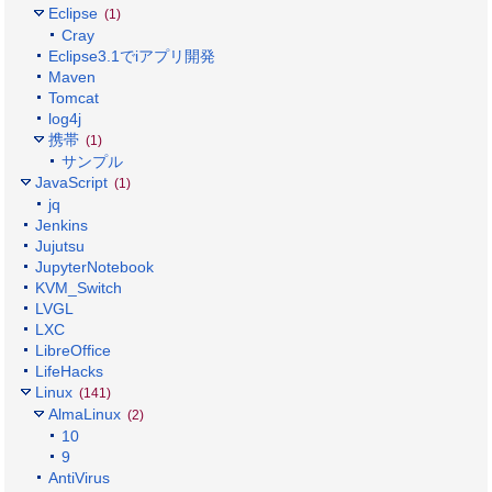
Eclipse
(1)
Cray
Eclipse3.1でiアプリ開発
Maven
Tomcat
log4j
携帯
(1)
サンプル
JavaScript
(1)
jq
Jenkins
Jujutsu
JupyterNotebook
KVM_Switch
LVGL
LXC
LibreOffice
LifeHacks
Linux
(141)
AlmaLinux
(2)
10
9
AntiVirus