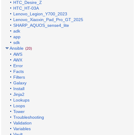
HTC_Desire_Z
HTC_HT-03A
Lenovo_Legion_Y700_2023
Lenovo_Xiaoxin_Pad_Pro_GT_2025
SHARP_AQUOS_sense4_lite
adk
app
sdk
Ansible
(20)
AWS
AWX
Error
Facts
Filters
Galaxy
Install
Jinja2
Lookups
Loops
Tower
Troubleshooting
Validation
Variables
Vault