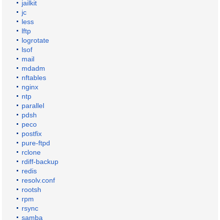
jailkit
jc
less
lftp
logrotate
lsof
mail
mdadm
nftables
nginx
ntp
parallel
pdsh
peco
postfix
pure-ftpd
rclone
rdiff-backup
redis
resolv.conf
rootsh
rpm
rsync
samba