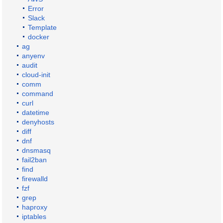
Error
Slack
Template
docker
ag
anyenv
audit
cloud-init
comm
command
curl
datetime
denyhosts
diff
dnf
dnsmasq
fail2ban
find
firewalld
fzf
grep
haproxy
iptables