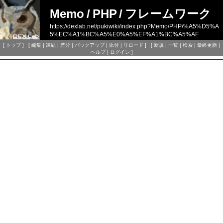
Memo
/
PHP
/
フレームワーク
https://dexlab.net/pukiwiki/index.php?Memo/PHP/%A5%D5%A
5%EC%A1%BC%A5%E0%A5%EF%A1%BC%A5%AF
[
トップ
] [
編集
|
凍結
|
差分
|
バックアップ
|
添付
|
リロード
] [
新規
|
一覧
|
検索
|
最終更新
|
ヘルプ
|
ログイン
]