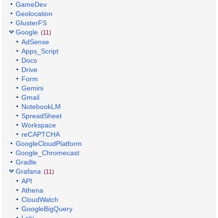
GameDev
Geolocation
GlusterFS
Google
(11)
AdSense
Apps_Script
Docs
Drive
Form
Gemini
Gmail
NotebookLM
SpreadSheet
Workspace
reCAPTCHA
GoogleCloudPlatform
Google_Chromecast
Gradle
Grafana
(11)
API
Athena
CloudWatch
GoogleBigQuery