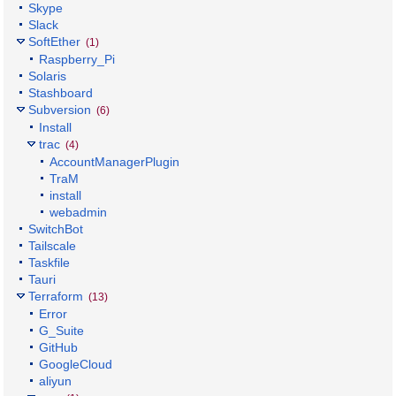
Skype
Slack
SoftEther
(1)
Raspberry_Pi
Solaris
Stashboard
Subversion
(6)
Install
trac
(4)
AccountManagerPlugin
TraM
install
webadmin
SwitchBot
Tailscale
Taskfile
Tauri
Terraform
(13)
Error
G_Suite
GitHub
GoogleCloud
aliyun