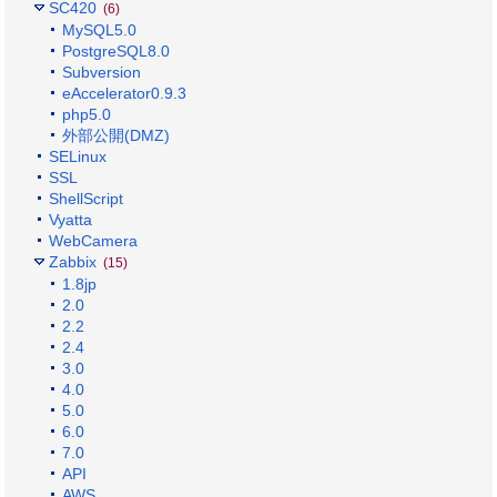
SC420
(6)
MySQL5.0
PostgreSQL8.0
Subversion
eAccelerator0.9.3
php5.0
外部公開(DMZ)
SELinux
SSL
ShellScript
Vyatta
WebCamera
Zabbix
(15)
1.8jp
2.0
2.2
2.4
3.0
4.0
5.0
6.0
7.0
API
AWS