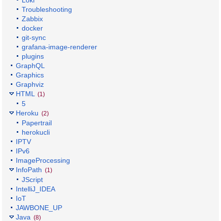
Loki
Troubleshooting
Zabbix
docker
git-sync
grafana-image-renderer
plugins
GraphQL
Graphics
Graphviz
HTML
(1)
5
Heroku
(2)
Papertrail
herokucli
IPTV
IPv6
ImageProcessing
InfoPath
(1)
JScript
IntelliJ_IDEA
IoT
JAWBONE_UP
Java
(8)