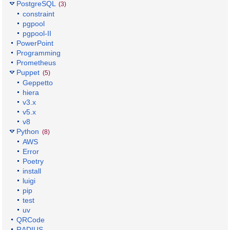
PostgreSQL
(3)
constraint
pgpool
pgpool-II
PowerPoint
Programming
Prometheus
Puppet
(5)
Geppetto
hiera
v3.x
v5.x
v8
Python
(8)
AWS
Error
Poetry
install
luigi
pip
test
uv
QRCode
RADIUS