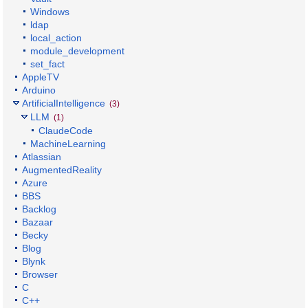
Windows
ldap
local_action
module_development
set_fact
AppleTV
Arduino
ArtificialIntelligence
(3)
LLM
(1)
ClaudeCode
MachineLearning
Atlassian
AugmentedReality
Azure
BBS
Backlog
Bazaar
Becky
Blog
Blynk
Browser
C
C++