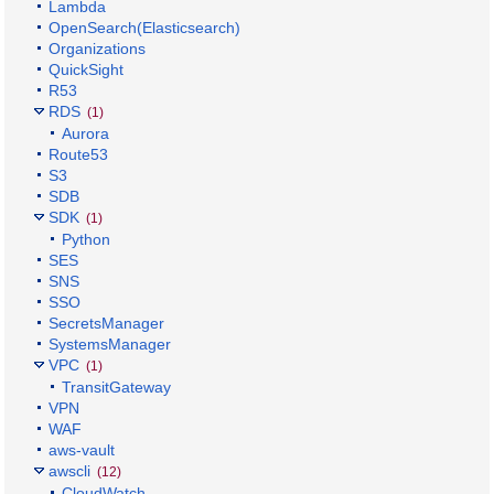
Lambda
OpenSearch(Elasticsearch)
Organizations
QuickSight
R53
RDS
(1)
Aurora
Route53
S3
SDB
SDK
(1)
Python
SES
SNS
SSO
SecretsManager
SystemsManager
VPC
(1)
TransitGateway
VPN
WAF
aws-vault
awscli
(12)
CloudWatch