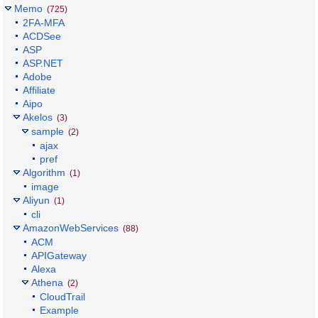
Memo
(725)
2FA-MFA
ACDSee
ASP
ASP.NET
Adobe
Affiliate
Aipo
Akelos
(3)
sample
(2)
ajax
pref
Algorithm
(1)
image
Aliyun
(1)
cli
AmazonWebServices
(88)
ACM
APIGateway
Alexa
Athena
(2)
CloudTrail
Example