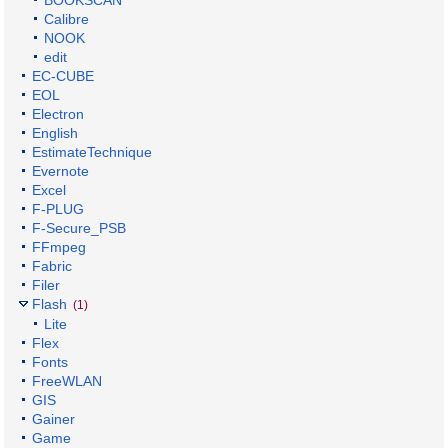
BOOKSCAN
Calibre
NOOK
edit
EC-CUBE
EOL
Electron
English
EstimateTechnique
Evernote
Excel
F-PLUG
F-Secure_PSB
FFmpeg
Fabric
Filer
Flash
(1)
Lite
Flex
Fonts
FreeWLAN
GIS
Gainer
Game