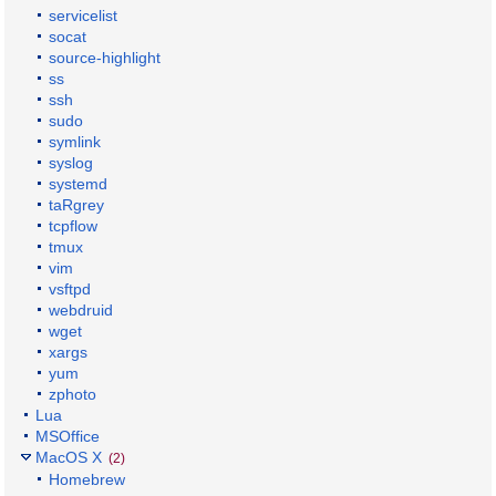
servicelist
socat
source-highlight
ss
ssh
sudo
symlink
syslog
systemd
taRgrey
tcpflow
tmux
vim
vsftpd
webdruid
wget
xargs
yum
zphoto
Lua
MSOffice
MacOS X
(2)
Homebrew