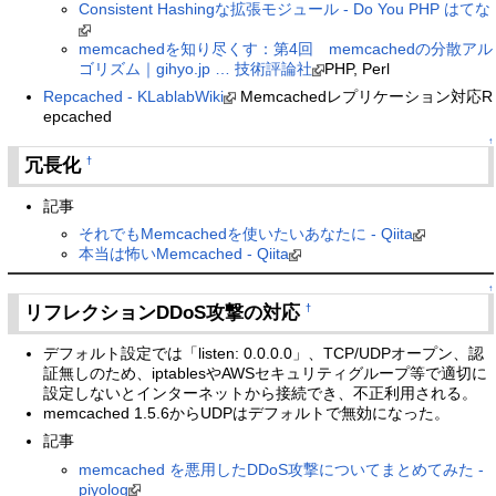
Consistent Hashingな拡張モジュール - Do You PHP はてな
memcachedを知り尽くす：第4回 memcachedの分散アル
ゴリズム｜gihyo.jp … 技術評論社
PHP, Perl
Repcached - KLablabWiki
Memcachedレプリケーション対応R
epcached
↑
冗長化
†
記事
それでもMemcachedを使いたいあなたに - Qiita
本当は怖いMemcached - Qiita
↑
リフレクションDDoS攻撃の対応
†
デフォルト設定では「listen: 0.0.0.0」、TCP/UDPオープン、認
証無しのため、iptablesやAWSセキュリティグループ等で適切に
設定しないとインターネットから接続でき、不正利用される。
memcached 1.5.6からUDPはデフォルトで無効になった。
記事
memcached を悪用したDDoS攻撃についてまとめてみた -
piyolog