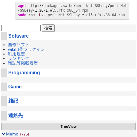
wget
 http:
//
packages.sw.be
/
perl-Net-SSLeay
/
perl-Net
-SSLeay-
1.36
-
1
sudo
 rpm 
-Uvh
 perl-Net-SSLeay-
*
.el5.rfx.x86_64.rpm
Software
自作ソフト
wiki自作プラグイン
利用規定
ランキング
雑誌等掲載履歴
↑
Programming
↑
Game
↑
雑記
↑
連絡先
TreeView
Memo
(725)