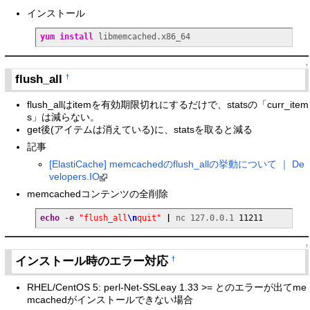
インストール
yum install
 libmemcached.x86_64
↑
flush_all
†
flush_allはitemを有効期限切れにするだけで、statsの「curr_item
s」は減らない。
get後(アイテムは消えている)に、statsを取ると減る
記事
[ElastiCache] memcachedのflush_allの挙動について ｜ De
velopers.IO
memcachedコンテンツの全削除
echo
-e
"flush_all
\n
quit"
|
 nc 127.0.0.1 
11211
↑
インストール時のエラー対応
†
RHEL/CentOS 5: perl-Net-SSLeay 1.33 >= とのエラーが出てme
mcachedがインストールできない場合