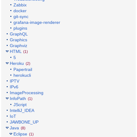
Zabbix
docker
git-sync
grafana-image-renderer
plugins
GraphQL
Graphics
Graphviz
HTML
(1)
5
Heroku
(2)
Papertrail
herokucli
IPTV
IPv6
ImageProcessing
InfoPath
(1)
JScript
IntelliJ_IDEA
IoT
JAWBONE_UP
Java
(8)
Eclipse
(1)