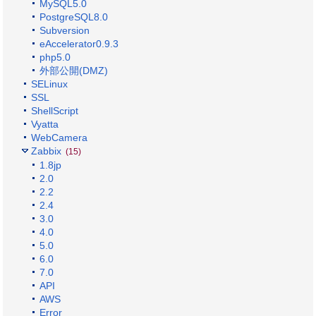
MySQL5.0
PostgreSQL8.0
Subversion
eAccelerator0.9.3
php5.0
外部公開(DMZ)
SELinux
SSL
ShellScript
Vyatta
WebCamera
Zabbix
(15)
1.8jp
2.0
2.2
2.4
3.0
4.0
5.0
6.0
7.0
API
AWS
Error