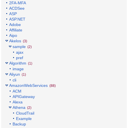
2FA-MFA
ACDSee
ASP
ASP.NET
Adobe
Affiliate
Aipo
Akelos
(3)
sample
(2)
ajax
pref
Algorithm
(1)
image
Aliyun
(1)
cli
AmazonWebServices
(88)
ACM
APIGateway
Alexa
Athena
(2)
CloudTrail
Example
Backup