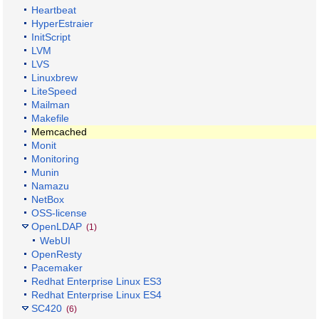
Heartbeat
HyperEstraier
InitScript
LVM
LVS
Linuxbrew
LiteSpeed
Mailman
Makefile
Memcached
Monit
Monitoring
Munin
Namazu
NetBox
OSS-license
OpenLDAP
(1)
WebUI
OpenResty
Pacemaker
Redhat Enterprise Linux ES3
Redhat Enterprise Linux ES4
SC420
(6)