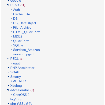
Google
PEAR
(11)
Auth
Cache_Lite
DB
DB_DataObject
File_Archive
HTML_QuickForm
MDB2
QuickForm
SQLite
Services_Amazon
session_pgsql
PECL
(1)
oauth
PHP Accelerator
SOAP
Smarty
XML_RPC
Xdebug
eAccelerator
(1)
CentOS5.2
log4php
phpでSSL通信