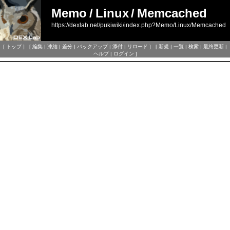
Memo
/
Linux
/
Memcached
https://dexlab.net/pukiwiki/index.php?Memo/Linux/Memcached
[
トップ
] [
編集
|
凍結
|
差分
|
バックアップ
|
添付
|
リロード
] [
新規
|
一覧
|
検索
|
最終更新
|
ヘルプ
|
ログイン
]