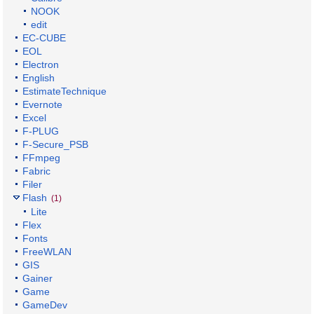
NOOK
edit
EC-CUBE
EOL
Electron
English
EstimateTechnique
Evernote
Excel
F-PLUG
F-Secure_PSB
FFmpeg
Fabric
Filer
Flash
(1)
Lite
Flex
Fonts
FreeWLAN
GIS
Gainer
Game
GameDev