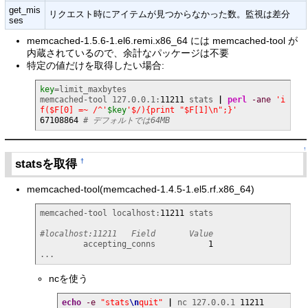
get_mis
リクエスト時にアイテムが見つからなかった数。監視は差分
ses
memcached-1.5.6-1.el6.remi.x86_64 には memcached-tool が
内蔵されているので、余計なパッケージは不要
特定の値だけを取得したい場合:
key
=limit_maxbytes

memcached-tool 127.0.0.1:
11211
 stats 
|
perl
-ane
'i
f($F[0] =~ /^'
$key
'$/){print "$F[1]\n";}'
67108864
# デフォルトでは64MB
↑
statsを取得
†
memcached-tool(memcached-1.4.5-1.el5.rf.x86_64)
memcached-tool localhost:
11211
 stats

#localhost:11211   Field       Value
         accepting_conns           
1
...
ncを使う
echo
-e
"stats
\n
quit"
|
 nc 127.0.0.1 
11211