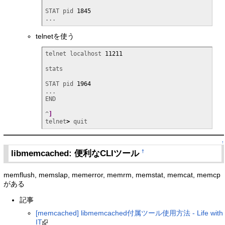
STAT pid 
1845
...
telnetを使う
telnet localhost 
11211
stats

STAT pid 
1964
...

END

^
]
telnet
>
 quit
↑
libmemcached: 便利なCLIツール
†
memflush, memslap, memerror, memrm, memstat, memcat, memcp
がある
記事
[memcached] libmemcached付属ツール使用方法 - Life with
IT