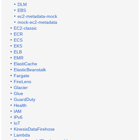
DLM
EBS
ec2-metadata-mock
mock-ec2-metadata
EC2-classic
ECR
ECS
EKS
ELB
EMR
ElastiCache
ElasticBeanstalk
Fargate
FireLens
Glacier
Glue
GuardDuty
Health
IAM
IPv6
IoT
KinesisDataFirehose
Lambda