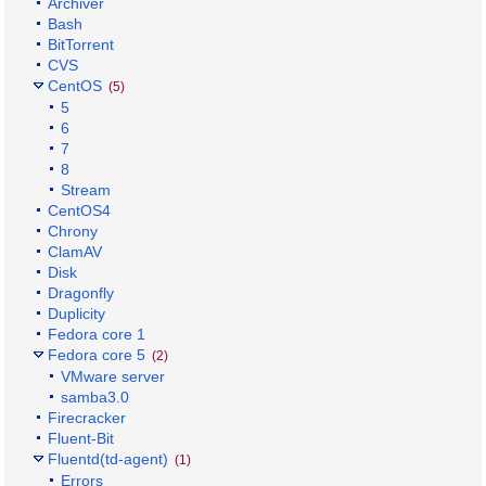
Archiver
Bash
BitTorrent
CVS
CentOS
(5)
5
6
7
8
Stream
CentOS4
Chrony
ClamAV
Disk
Dragonfly
Duplicity
Fedora core 1
Fedora core 5
(2)
VMware server
samba3.0
Firecracker
Fluent-Bit
Fluentd(td-agent)
(1)
Errors