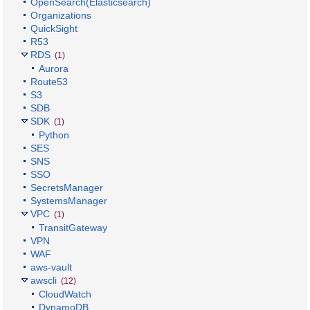
OpenSearch(Elasticsearch)
Organizations
QuickSight
R53
RDS
(1)
Aurora
Route53
S3
SDB
SDK
(1)
Python
SES
SNS
SSO
SecretsManager
SystemsManager
VPC
(1)
TransitGateway
VPN
WAF
aws-vault
awscli
(12)
CloudWatch
DynamoDB