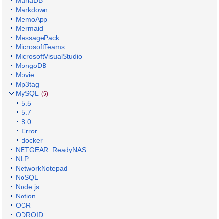
MariaDB
Markdown
MemoApp
Mermaid
MessagePack
MicrosoftTeams
MicrosoftVisualStudio
MongoDB
Movie
Mp3tag
MySQL
(5)
5.5
5.7
8.0
Error
docker
NETGEAR_ReadyNAS
NLP
NetworkNotepad
NoSQL
Node.js
Notion
OCR
ODROID