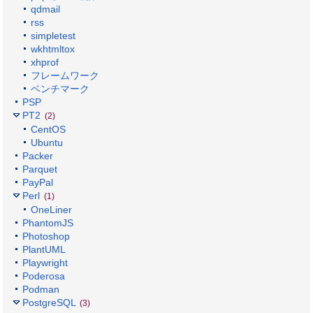
qdmail
rss
simpletest
wkhtmltox
xhprof
フレームワーク
ベンチマーク
PSP
PT2
(2)
CentOS
Ubuntu
Packer
Parquet
PayPal
Perl
(1)
OneLiner
PhantomJS
Photoshop
PlantUML
Playwright
Poderosa
Podman
PostgreSQL
(3)