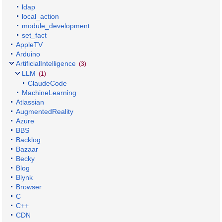
ldap
local_action
module_development
set_fact
AppleTV
Arduino
ArtificialIntelligence
(3)
LLM
(1)
ClaudeCode
MachineLearning
Atlassian
AugmentedReality
Azure
BBS
Backlog
Bazaar
Becky
Blog
Blynk
Browser
C
C++
CDN