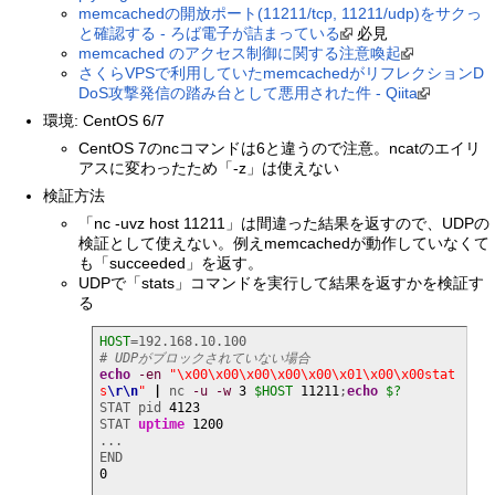
memcachedの開放ポート(11211/tcp, 11211/udp)をサクっ
と確認する - ろば電子が詰まっている
必見
memcached のアクセス制御に関する注意喚起
さくらVPSで利用していたmemcachedがリフレクションD
DoS攻撃発信の踏み台として悪用された件 - Qiita
環境: CentOS 6/7
CentOS 7のncコマンドは6と違うので注意。ncatのエイリ
アスに変わったため「-z」は使えない
検証方法
「nc -uvz host 11211」は間違った結果を返すので、UDPの
検証として使えない。例えmemcachedが動作していなくて
も「succeeded」を返す。
UDPで「stats」コマンドを実行して結果を返すかを検証す
る
HOST
# UDPがブロックされていない場合
echo
-en
"\x00\x00\x00\x00\x00\x01\x00\x00stat
s
\r
\n
"
|
 nc 
-u
-w
3
$HOST
11211
;
echo
$?
STAT pid 
4123
STAT 
uptime
1200
...

0