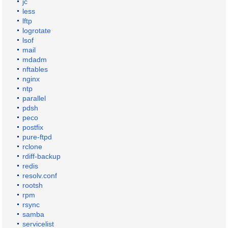
jc
less
lftp
logrotate
lsof
mail
mdadm
nftables
nginx
ntp
parallel
pdsh
peco
postfix
pure-ftpd
rclone
rdiff-backup
redis
resolv.conf
rootsh
rpm
rsync
samba
servicelist