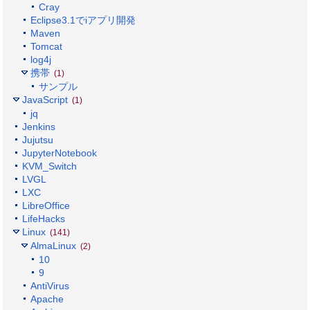
Cray
Eclipse3.1でiアプリ開発
Maven
Tomcat
log4j
携帯
(1)
サンプル
JavaScript
(1)
jq
Jenkins
Jujutsu
JupyterNotebook
KVM_Switch
LVGL
LXC
LibreOffice
LifeHacks
Linux
(141)
AlmaLinux
(2)
10
9
AntiVirus
Apache