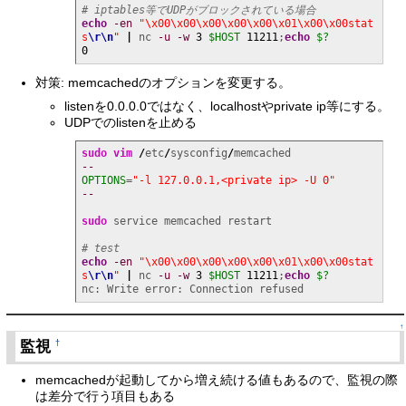
# iptables等でUDPがブロックされている場合
echo
-en
"\x00\x00\x00\x00\x00\x01\x00\x00stat
s
\r
\n
"
|
 nc 
-u
-w
3
$HOST
11211
;
echo
$?
0
対策: memcachedのオプションを変更する。
listenを0.0.0.0ではなく、localhostやprivate ip等にする。
UDPでのlistenを止める
sudo
vim
/
etc
/
sysconfig
/
--
OPTIONS
=
"-l 127.0.0.1,<private ip> -U 0"
--
sudo
 service memcached restart

# test
echo
-en
"\x00\x00\x00\x00\x00\x01\x00\x00stat
s
\r
\n
"
|
 nc 
-u
-w
3
$HOST
11211
;
echo
$?
nc: Write error: Connection refused
↑
監視
†
memcachedが起動してから増え続ける値もあるので、監視の際
は差分で行う項目もある