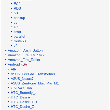
EC2
RDS
S3
backup
ce
elb
error
parallel
route53
v2
Amazon_Dash_Button
Amazon_Fire_TV_Stick
Amazon_Fire_Tablet
Android
(16)
AIR
ASUS_EeePad_Transformer
ASUS_Nexus7
ASUS_ZenFone_Max_Pro_M1
GALAXY_Tab
HTC_Butterfly_s
HTC_Desire
HTC_Desire_HD
HTC_Desire_Z