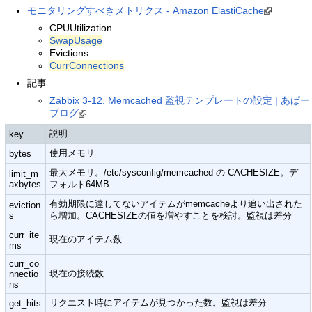
モニタリングすべきメトリクス - Amazon ElastiCache
CPUUtilization
SwapUsage
Evictions
CurrConnections
記事
Zabbix 3-12. Memcached 監視テンプレートの設定 | あぱー
ブログ
説明
key
使用メモリ
bytes
最大メモリ。/etc/sysconfig/memcached の CACHESIZE。デ
limit_m
axbytes
フォルト64MB
有効期限に達してないアイテムがmemcacheより追い出された
eviction
s
ら増加。CACHESIZEの値を増やすことを検討。監視は差分
curr_ite
現在のアイテム数
ms
curr_co
現在の接続数
nnectio
ns
リクエスト時にアイテムが見つかった数。監視は差分
get_hits