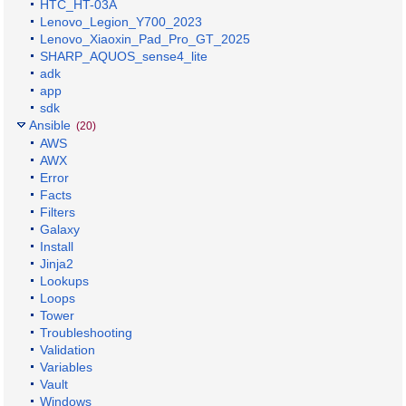
HTC_HT-03A
Lenovo_Legion_Y700_2023
Lenovo_Xiaoxin_Pad_Pro_GT_2025
SHARP_AQUOS_sense4_lite
adk
app
sdk
Ansible
(20)
AWS
AWX
Error
Facts
Filters
Galaxy
Install
Jinja2
Lookups
Loops
Tower
Troubleshooting
Validation
Variables
Vault
Windows