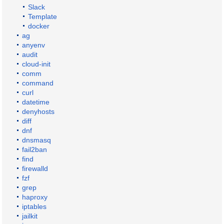
Slack
Template
docker
ag
anyenv
audit
cloud-init
comm
command
curl
datetime
denyhosts
diff
dnf
dnsmasq
fail2ban
find
firewalld
fzf
grep
haproxy
iptables
jailkit