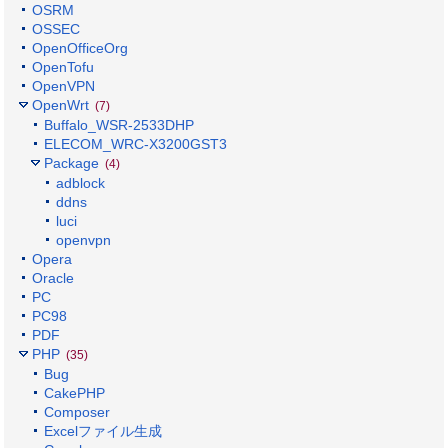
OSRM
OSSEC
OpenOfficeOrg
OpenTofu
OpenVPN
OpenWrt
(7)
Buffalo_WSR-2533DHP
ELECOM_WRC-X3200GST3
Package
(4)
adblock
ddns
luci
openvpn
Opera
Oracle
PC
PC98
PDF
PHP
(35)
Bug
CakePHP
Composer
Excelファイル生成