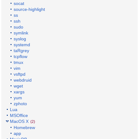
socat
source-highlight
ss
ssh
sudo
symlink
syslog
systemd
taRgrey
tcpflow
tmux
vim
vsftpd
webdruid
wget
xargs
yum
zphoto
Lua
MSOffice
MacOS X
(2)
Homebrew
app