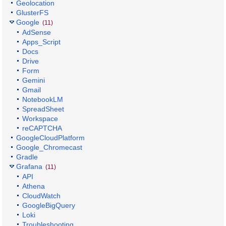
Geolocation
GlusterFS
Google
(11)
AdSense
Apps_Script
Docs
Drive
Form
Gemini
Gmail
NotebookLM
SpreadSheet
Workspace
reCAPTCHA
GoogleCloudPlatform
Google_Chromecast
Gradle
Grafana
(11)
API
Athena
CloudWatch
GoogleBigQuery
Loki
Troubleshooting