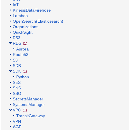
IoT
KinesisDataFirehose
Lambda
OpenSearch(Elasticsearch)
Organizations
QuickSight
R53
RDS
(1)
Aurora
Route53
S3
SDB
SDK
(1)
Python
SES
SNS
SSO
SecretsManager
SystemsManager
VPC
(1)
TransitGateway
VPN
WAF