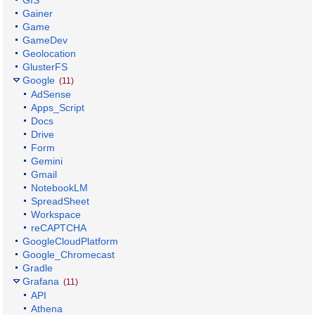
Gainer
Game
GameDev
Geolocation
GlusterFS
Google
(11)
AdSense
Apps_Script
Docs
Drive
Form
Gemini
Gmail
NotebookLM
SpreadSheet
Workspace
reCAPTCHA
GoogleCloudPlatform
Google_Chromecast
Gradle
Grafana
(11)
API
Athena