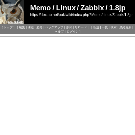
Memo
/
Linux
/
Zabbix
/
1.8jp
https://dexlab.net/pukiwiki/index.php?Memo/Linux/Zabbix/1.8jp
[
トップ
] [
編集
|
凍結
|
差分
|
バックアップ
|
添付
|
リロード
] [
新規
|
一覧
|
検索
|
最終更新
|
ヘルプ
|
ログイン
]