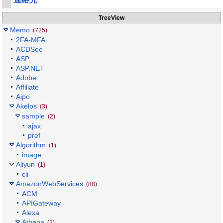
TreeView
Memo
(725)
2FA-MFA
ACDSee
ASP
ASP.NET
Adobe
Affiliate
Aipo
Akelos
(3)
sample
(2)
ajax
pref
Algorithm
(1)
image
Aliyun
(1)
cli
AmazonWebServices
(88)
ACM
APIGateway
Alexa
Athena
(2)