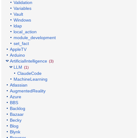
Validation
Variables
Vault
Windows
ldap
local_action
module_development
set_fact
AppleTV
Arduino
ArtificialIntelligence
(3)
LLM
(1)
ClaudeCode
MachineLearning
Atlassian
AugmentedReality
Azure
BBS
Backlog
Bazaar
Becky
Blog
Blynk
Browser