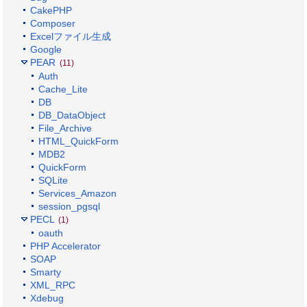
CakePHP
Composer
Excelファイル生成
Google
PEAR
(11)
Auth
Cache_Lite
DB
DB_DataObject
File_Archive
HTML_QuickForm
MDB2
QuickForm
SQLite
Services_Amazon
session_pgsql
PECL
(1)
oauth
PHP Accelerator
SOAP
Smarty
XML_RPC
Xdebug