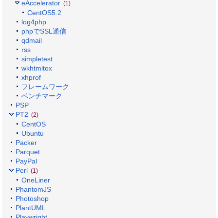
eAccelerator
(1)
CentOS5.2
log4php
phpでSSL通信
qdmail
rss
simpletest
wkhtmltox
xhprof
フレームワーク
ベンチマーク
PSP
PT2
(2)
CentOS
Ubuntu
Packer
Parquet
PayPal
Perl
(1)
OneLiner
PhantomJS
Photoshop
PlantUML
Playwright