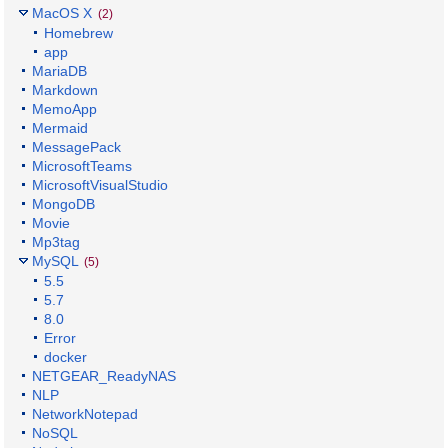
MacOS X
(2)
Homebrew
app
MariaDB
Markdown
MemoApp
Mermaid
MessagePack
MicrosoftTeams
MicrosoftVisualStudio
MongoDB
Movie
Mp3tag
MySQL
(5)
5.5
5.7
8.0
Error
docker
NETGEAR_ReadyNAS
NLP
NetworkNotepad
NoSQL