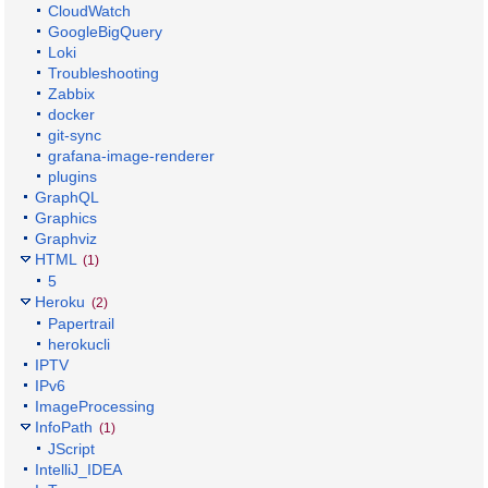
CloudWatch
GoogleBigQuery
Loki
Troubleshooting
Zabbix
docker
git-sync
grafana-image-renderer
plugins
GraphQL
Graphics
Graphviz
HTML
(1)
5
Heroku
(2)
Papertrail
herokucli
IPTV
IPv6
ImageProcessing
InfoPath
(1)
JScript
IntelliJ_IDEA