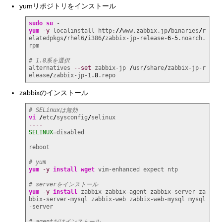
yumリポジトリをインストール
sudo
su
yum
-y
 localinstall http:
//
www.zabbix.jp
/
binaries
/
r
elatedpkgs
/
rhel6
/
i386
/
zabbix-jp-release-
6
-
5
.noarch.
rpm

# 1.8系を選択
alternatives 
--set
 zabbix-jp 
/
usr
/
share
/
zabbix-jp-r
elease
/
zabbix-jp-
1.8
.repo
zabbixのインストール
# SELinuxは無効
vi
/
etc
/
sysconfig
/
----
SELINUX
----
reboot

# yum
yum
-y
install
wget
 vim-enhanced expect ntp

# serverをインストール
yum
-y
install
 zabbix zabbix-agent zabbix-server za
bbix-server-mysql zabbix-web zabbix-web-mysql mysql
-server

# agentだけインストール