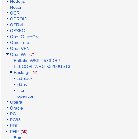
Node.js
Notion
OCR
ODROID
OSRM
OSSEC
OpenOfficeOrg
OpenTofu
OpenVPN
OpenWrt
(7)
Buffalo_WSR-2533DHP
ELECOM_WRC-X3200GST3
Package
(4)
adblock
ddns
luci
openvpn
Opera
Oracle
PC
PC98
PDF
PHP
(35)
Bug