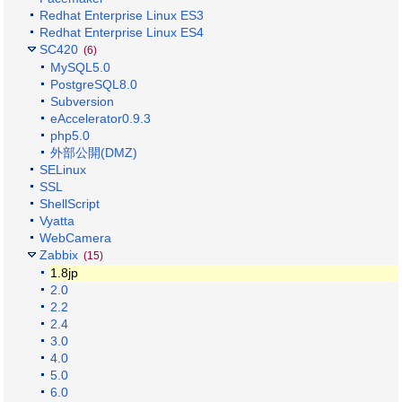
Redhat Enterprise Linux ES3
Redhat Enterprise Linux ES4
SC420
(6)
MySQL5.0
PostgreSQL8.0
Subversion
eAccelerator0.9.3
php5.0
外部公開(DMZ)
SELinux
SSL
ShellScript
Vyatta
WebCamera
Zabbix
(15)
1.8jp
2.0
2.2
2.4
3.0
4.0
5.0
6.0