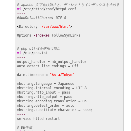
# apache 文字化け防止と、ディレクトリインデックスを止める
vi
/
etc
/
httpd
/
conf
/
----
#AddDefaultCharset UTF-8
<
Directory 
"/var/www/html"
>
...

Options 
-Indexes
----
# php utf-8を使用可能に
vi
/
etc
/
----
output_handler = mb_output_handler

auto_detect_line_endings = Off

date.timezone = 
"Asia/Tokyo"
mbstring.language = Japanese

mbstring.internal_encoding = UTF-
8
mbstring.http_input = pass

mbstring.http_output = pass

mbstring.encoding_translation = On

mbstring.detect_order = auto

----
service httpd restart

# DB作成