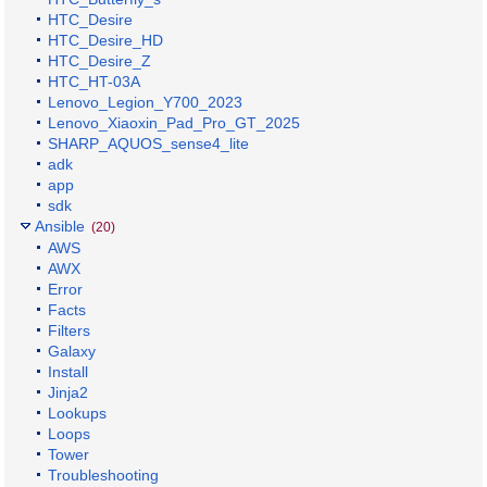
HTC_Desire
HTC_Desire_HD
HTC_Desire_Z
HTC_HT-03A
Lenovo_Legion_Y700_2023
Lenovo_Xiaoxin_Pad_Pro_GT_2025
SHARP_AQUOS_sense4_lite
adk
app
sdk
Ansible
(20)
AWS
AWX
Error
Facts
Filters
Galaxy
Install
Jinja2
Lookups
Loops
Tower
Troubleshooting