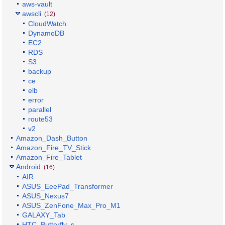
aws-vault
awscli
(12)
CloudWatch
DynamoDB
EC2
RDS
S3
backup
ce
elb
error
parallel
route53
v2
Amazon_Dash_Button
Amazon_Fire_TV_Stick
Amazon_Fire_Tablet
Android
(16)
AIR
ASUS_EeePad_Transformer
ASUS_Nexus7
ASUS_ZenFone_Max_Pro_M1
GALAXY_Tab
HTC_Butterfly_s