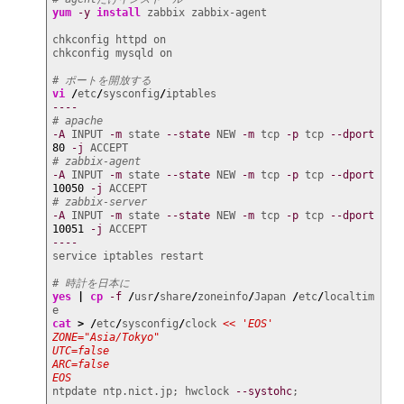
yum
-y
install
 zabbix zabbix-agent

chkconfig httpd on

chkconfig mysqld on

# ポートを開放する
vi
/
etc
/
sysconfig
/
----
# apache
-A
 INPUT 
-m
 state 
--state
 NEW 
-m
 tcp 
-p
 tcp 
--dport
80
-j
# zabbix-agent
-A
 INPUT 
-m
 state 
--state
 NEW 
-m
 tcp 
-p
 tcp 
--dport
10050
-j
# zabbix-server
-A
 INPUT 
-m
 state 
--state
 NEW 
-m
 tcp 
-p
 tcp 
--dport
10051
-j
----
service iptables restart

# 時計を日本に
yes
|
cp
-f
/
usr
/
share
/
zoneinfo
/
Japan 
/
etc
/
localtim
cat
>
/
etc
/
sysconfig
/
clock 
<< 'EOS'

ZONE="Asia/Tokyo"

UTC=false

ARC=false

EOS
ntpdate ntp.nict.jp; hwclock 
--systohc
;
