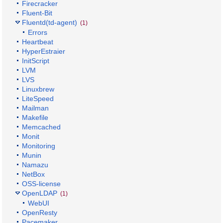
Firecracker
Fluent-Bit
Fluentd(td-agent)
(1)
Errors
Heartbeat
HyperEstraier
InitScript
LVM
LVS
Linuxbrew
LiteSpeed
Mailman
Makefile
Memcached
Monit
Monitoring
Munin
Namazu
NetBox
OSS-license
OpenLDAP
(1)
WebUI
OpenResty
Pacemaker