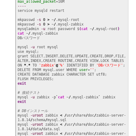
max_allowed_packet
----
service mysqld restart

mkpasswd 
-s
0
>
 ~
/
.mysql-root

mkpasswd 
-s
0
>
 ~
/
.mysql-zabbix

mysqladmin 
-u
 root password $
(
cat
 ~
/
.mysql-root
)
cat
 ~
/
.mysql-zabbix

DBパスワード

mysql 
-u
 root mysql

use mysql;

grant SELECT,INSERT,DELETE,UPDATE,CREATE,DROP,FILE,
ALTER,INDEX,CREATE ROUTINE,CREATE VIEW,LOCK TABLES 
ON 
*
.
*
 TO 
'zabbix'
@
'%'
 IDENTIFIED BY 
'DBパスワード'
;

DELETE FROM mysql.user WHERE 
user
=
''
;

CREATE DATABASE zabbix CHARACTER SET utf8;

exit
# 接続テスト
mysql 
-u
 zabbix -p
`
cat
 ~
/
.mysql-zabbix
`
exit
# DBインストール
mysql 
-uroot
 zabbix 
<
/
usr
/
share
/
doc
/
zabbix-server-
1.8.14
/
schema
/
mysql.sql

mysql 
-uroot
 zabbix 
<
/
usr
/
share
/
doc
/
zabbix-server-
1.8.14
/
data
/
data.sql

mysql 
-uroot
 zabbix 
<
/
usr
/
share
/
doc
/
zabbix-server-