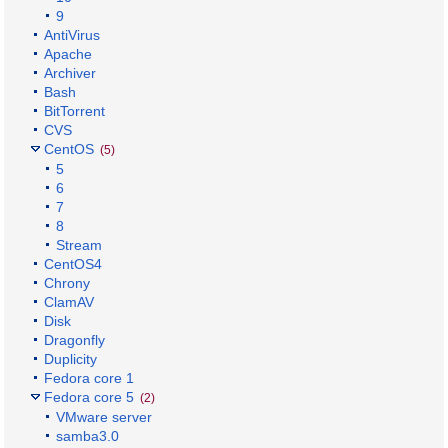
9
AntiVirus
Apache
Archiver
Bash
BitTorrent
CVS
CentOS
(5)
5
6
7
8
Stream
CentOS4
Chrony
ClamAV
Disk
Dragonfly
Duplicity
Fedora core 1
Fedora core 5
(2)
VMware server
samba3.0