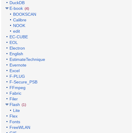
DuckDB
E-book
(4)
BOOKSCAN
Calibre
NOOK
edit
EC-CUBE
EOL
Electron
English
EstimateTechnique
Evernote
Excel
F-PLUG
F-Secure_PSB
FFmpeg
Fabric
Filer
Flash
(1)
Lite
Flex
Fonts
FreeWLAN
GIS