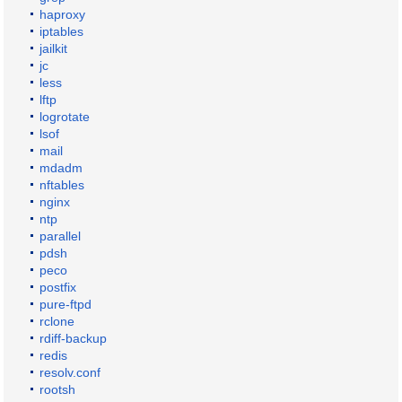
haproxy
iptables
jailkit
jc
less
lftp
logrotate
lsof
mail
mdadm
nftables
nginx
ntp
parallel
pdsh
peco
postfix
pure-ftpd
rclone
rdiff-backup
redis
resolv.conf
rootsh