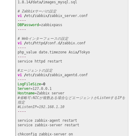
1.8.14
/
data
/
images_mysql.sql

# Zabbixサーバの設定
vi
/
etc
/
zabbix
/
----
DBPassword
----
# Webインターフェースの設定
vi
/
etc
/
httpd
/
conf.d
/
----
php_value date.timezone Asia
/
----
service httpd restart

#エージェントの設定
vi
/
etc
/
zabbix
/
----
LogFileSize
=
0
Server
Hostname
#省略可:NICが複数ある場合などエージェントがListenするIPを
指定
#ListenIP=192.168.1.10
----
service zabbix-agent restart

service zabbix-server restart

chkconfig zabbix-server on
