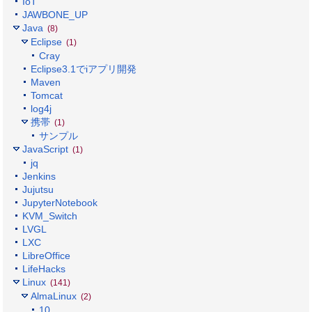
IoT
JAWBONE_UP
Java
(8)
Eclipse
(1)
Cray
Eclipse3.1でiアプリ開発
Maven
Tomcat
log4j
携帯
(1)
サンプル
JavaScript
(1)
jq
Jenkins
Jujutsu
JupyterNotebook
KVM_Switch
LVGL
LXC
LibreOffice
LifeHacks
Linux
(141)
AlmaLinux
(2)
10