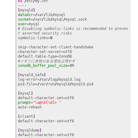
vi
/
etc
/
----
[
mysqld
]
datadir
=
/
var
/
lib
/
socket
=
/
var
/
lib
/
mysql
/
user
# Disabling symbolic-links is recommended to preven
t assorted security risks
symbolic-links=
0
skip-character-set-client-handshake

character-set-server=utf8

#メモリに余裕がある場合は増やす
innodb_buffer_pool_size
=8M

[
mysqld_safe
]
log-error=
/
var
/
log
/
mysqld.log

pid-file=
/
var
/
run
/
mysqld
/
mysqld.pid

[
mysql
]
prompt
=
"\u@\h[\d]> "
auto-rehash

[
client
]
default-character-set=utf8

[
mysqldump
]