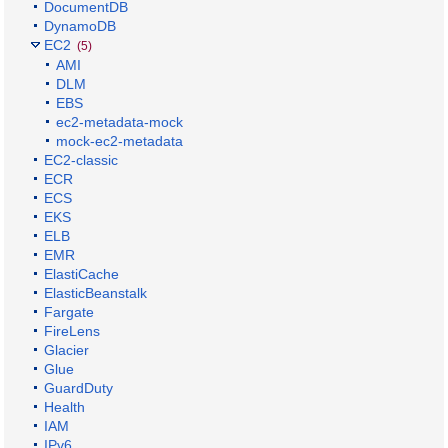
DocumentDB
DynamoDB
EC2
(5)
AMI
DLM
EBS
ec2-metadata-mock
mock-ec2-metadata
EC2-classic
ECR
ECS
EKS
ELB
EMR
ElastiCache
ElasticBeanstalk
Fargate
FireLens
Glacier
Glue
GuardDuty
Health
IAM
IPv6