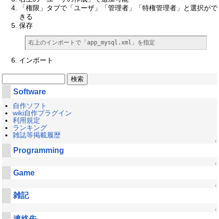
「権限」タブで「ユーザ」「管理者」「特権管理者」と選択がで
きる
保存
右上のインポートで「app_mysql.xml」を指定
インポート
Software
自作ソフト
wiki自作プラグイン
利用規定
ランキング
雑誌等掲載履歴
↑
Programming
↑
Game
↑
雑記
↑
連絡先