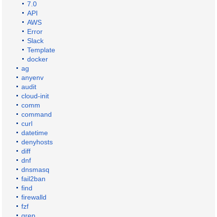
7.0
API
AWS
Error
Slack
Template
docker
ag
anyenv
audit
cloud-init
comm
command
curl
datetime
denyhosts
diff
dnf
dnsmasq
fail2ban
find
firewalld
fzf
grep