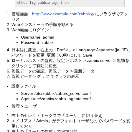
chkconfig zabbix-agent on
管理画面：
http://www.example.com/zabbix
にブラウザでアク
セス
Webインストーラの手順を勧める
Web画面にログイン
Username: admin
Password: zabbix
日本語に変更。右上の「Profile」> Language:Japanese(ja_JP) ,
パスワードを変更, 更新：60秒 にして Save
ローカルホストの監視。設定 > ホスト > zabbix server > 無効を
クリックして有効に変更
監視データの確認。監視データ > 最新データ
監視データ > グラフ でグラフの表示
設定ファイル
Server:/etc/zabbix/zabbix_server.conf
Agent:/etc/zabbix/zabbix_agentd.conf
管理 > ユーザ
右上のセレクトボックスで「ユーザ」に切り替え
エイリアス「Admin」がデフォルトユーザなのでパスワードを変
更しておく
右上の「ユーザの作成」で追加可能