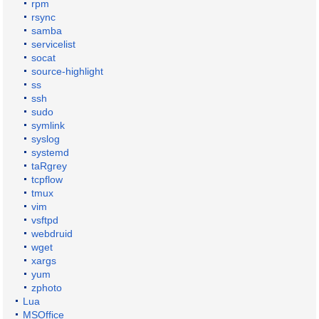
rpm
rsync
samba
servicelist
socat
source-highlight
ss
ssh
sudo
symlink
syslog
systemd
taRgrey
tcpflow
tmux
vim
vsftpd
webdruid
wget
xargs
yum
zphoto
Lua
MSOffice