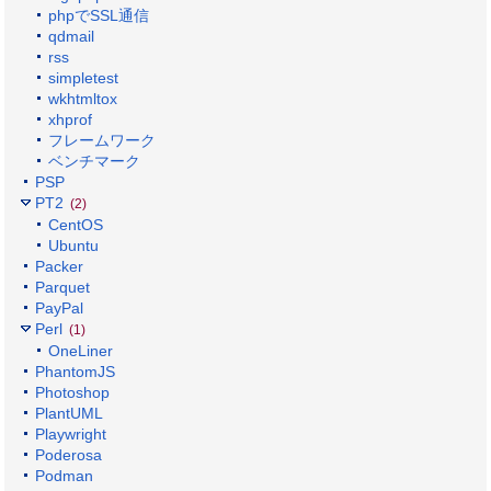
phpでSSL通信
qdmail
rss
simpletest
wkhtmltox
xhprof
フレームワーク
ベンチマーク
PSP
PT2
(2)
CentOS
Ubuntu
Packer
Parquet
PayPal
Perl
(1)
OneLiner
PhantomJS
Photoshop
PlantUML
Playwright
Poderosa
Podman