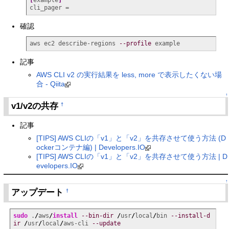
[
example
]
cli_pager =
確認
aws ec2 describe-regions 
--profile
 example
記事
AWS CLI v2 の実行結果を less, more で表示したくない場
合 - Qiita
↑
v1/v2の共存
†
記事
[TIPS] AWS CLIの「v1」と「v2」を共存させて使う方法 (D
ockerコンテナ編) | Developers.IO
[TIPS] AWS CLIの「v1」と「v2」を共存させて使う方法 | D
evelopers.IO
↑
アップデート
†
sudo
 .
/
aws
/
install
--bin-dir
/
usr
/
local
/
bin 
--install-d
ir
/
usr
/
local
/
aws-cli 
--update