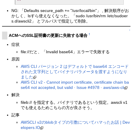
--
NG: 「Defaults secure_path += "/usr/local/bin"」 , 解決順序がお
かしく、lsすら使えなくなった。「sudo /usr/bin/rm /etc/sudoer
s.d/awscli2」 とフルパスで指定して削除。
↑
†
ACMへのSSL証明書の更新に失敗する場合
症状
file://だと、「Invalid base64」エラーで失敗する
原因
AWS CLI バージョン 2 はデフォルトで base64 エンコード
された文字列としてバイナリパラメータを渡すようになり
ました
AWS CLI v2 - Cannot import certificate, certificate chain ba
se64 not accepted, but valid · Issue #4978 · aws/aws-cli
解決
fileb:// を指定する。バイナリであるという指定。awscli v1
でも使えるためこちらの方が良さそう。
記事
AWSCLI v2のblobタイプの引数についてハマったお話 | Dev
elopers.IO