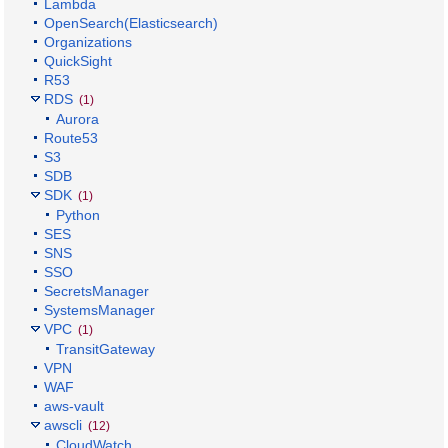
Lambda
OpenSearch(Elasticsearch)
Organizations
QuickSight
R53
RDS
(1)
Aurora
Route53
S3
SDB
SDK
(1)
Python
SES
SNS
SSO
SecretsManager
SystemsManager
VPC
(1)
TransitGateway
VPN
WAF
aws-vault
awscli
(12)
CloudWatch