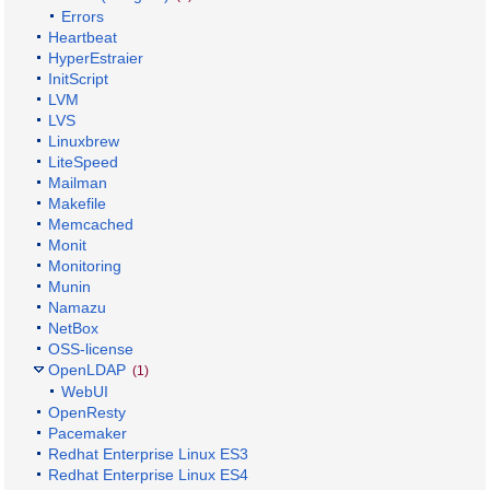
Errors
Heartbeat
HyperEstraier
InitScript
LVM
LVS
Linuxbrew
LiteSpeed
Mailman
Makefile
Memcached
Monit
Monitoring
Munin
Namazu
NetBox
OSS-license
OpenLDAP
(1)
WebUI
OpenResty
Pacemaker
Redhat Enterprise Linux ES3
Redhat Enterprise Linux ES4