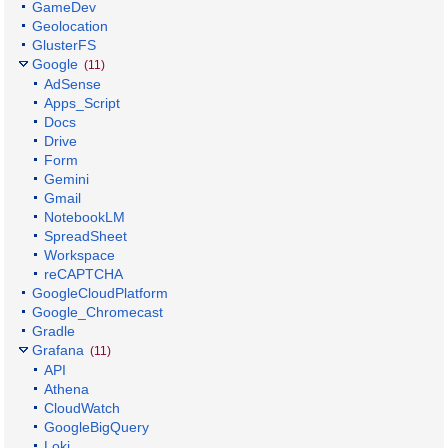
GameDev
Geolocation
GlusterFS
Google
(11)
AdSense
Apps_Script
Docs
Drive
Form
Gemini
Gmail
NotebookLM
SpreadSheet
Workspace
reCAPTCHA
GoogleCloudPlatform
Google_Chromecast
Gradle
Grafana
(11)
API
Athena
CloudWatch
GoogleBigQuery
Loki