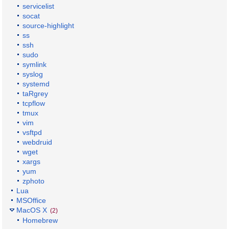
servicelist
socat
source-highlight
ss
ssh
sudo
symlink
syslog
systemd
taRgrey
tcpflow
tmux
vim
vsftpd
webdruid
wget
xargs
yum
zphoto
Lua
MSOffice
MacOS X
(2)
Homebrew