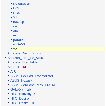
DynamoDB
EC2
RDS
S3
backup
ce
elb
error
parallel
route53
v2
Amazon_Dash_Button
Amazon_Fire_TV_Stick
Amazon_Fire_Tablet
Android
(16)
AIR
ASUS_EeePad_Transformer
ASUS_Nexus7
ASUS_ZenFone_Max_Pro_M1
GALAXY_Tab
HTC_Butterfly_s
HTC_Desire
HTC_Desire_HD