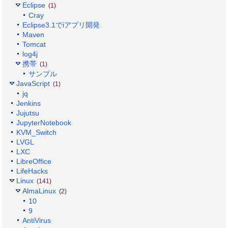
Eclipse
(1)
Cray
Eclipse3.1でiアプリ開発
Maven
Tomcat
log4j
携帯
(1)
サンプル
JavaScript
(1)
jq
Jenkins
Jujutsu
JupyterNotebook
KVM_Switch
LVGL
LXC
LibreOffice
LifeHacks
Linux
(141)
AlmaLinux
(2)
10
9
AntiVirus