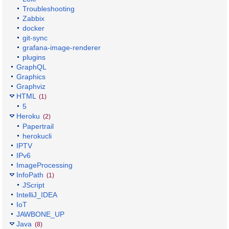
Troubleshooting
Zabbix
docker
git-sync
grafana-image-renderer
plugins
GraphQL
Graphics
Graphviz
HTML
(1)
5
Heroku
(2)
Papertrail
herokucli
IPTV
IPv6
ImageProcessing
InfoPath
(1)
JScript
IntelliJ_IDEA
IoT
JAWBONE_UP
Java
(8)