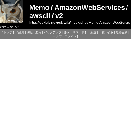
Memo
/
AmazonWebServices
/
awscli
/
v2
https://dexlab.net/pukiwiki/index.php?Memo/AmazonWebServic
es/awscli/v2
[
トップ
] [
編集
|
凍結
|
差分
|
バックアップ
|
添付
|
リロード
] [
新規
|
一覧
|
検索
|
最終更新
|
ヘルプ
|
ログイン
]