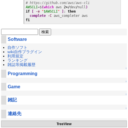
# https://github.com/aws/aws-cli
AWSCLI
=$
(
which
 aws 
2
>/
dev
/
null
)
if
[
-e
"
$AWSCLI
"
]
; 
then
complete
-C
fi
Software
自作ソフト
wiki自作プラグイン
利用規定
ランキング
雑誌等掲載履歴
↑
Programming
↑
Game
↑
雑記
↑
連絡先
TreeView