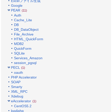
Excelファイル生成
Google
PEAR
(11)
Auth
Cache_Lite
DB
DB_DataObject
File_Archive
HTML_QuickForm
MDB2
QuickForm
SQLite
Services_Amazon
session_pgsql
PECL
(1)
oauth
PHP Accelerator
SOAP
Smarty
XML_RPC
Xdebug
eAccelerator
(1)
CentOS5.2
log4php