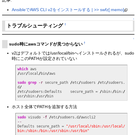
記事:
AnsibleでAWS CLI v2をインストールする | >> swfz[:memo]
↑
トラブルシューティング
†
↑
†
sudo時にawsコマンドが見つからない
v2はデフォルトでは/usr/local/binへインストールされるが、sudo
時にこのPATHが設定されていない
which
/
usr
/
local
/
bin
/
aws

sudo
grep
-r
 secure_path 
/
etc
/
sudoers 
/
etc
/
sudoers.
d
/
/
etc
/
sudoers:Defaults    secure_path = 
/
sbin:
/
bin:
/
usr
/
sbin:
/
usr
/
bin
ホスト全体でPATHを追加する方法
sudo
 visudo 
-f
/
etc
/
sudoers.d
/
--
Defaults secure_path = 
"/usr/local/sbin:/usr/local/
bin:/sbin:/bin:/usr/sbin:/usr/bin"