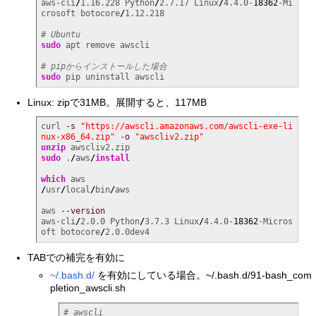
aws-cli
/
1.16.228 Python
/
2.7.17 Linux
/
4.4.0-
18362
-Mi
crosoft botocore
/
1.12.218

# Ubuntu
sudo
 apt remove awscli

# pipからインストールした場合
sudo
 pip uninstall awscli
Linux: zipで31MB。展開すると、117MB
curl 
-s
"https://awscli.amazonaws.com/awscli-exe-li
nux-x86_64.zip"
-o
"awscliv2.zip"
unzip
sudo
 .
/
aws
/
install
which
/
usr
/
local
/
bin
/
aws

aws 
--version
aws-cli
/
2.0.0 Python
/
3.7.3 Linux
/
4.4.0-
18362
-Micros
oft botocore
/
2.0.0dev4
TABでの補完を有効に
~/.bash.d/
を有効にしている場合。~/.bash.d/91-bash_com
pletion_awscli.sh
# awscli