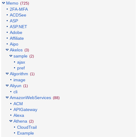
Memo
(725)
2FA-MFA
ACDSee
ASP
ASP.NET
Adobe
Affiliate
Aipo
Akelos
(3)
sample
(2)
ajax
pref
Algorithm
(1)
image
Aliyun
(1)
cli
AmazonWebServices
(88)
ACM
APIGateway
Alexa
Athena
(2)
CloudTrail
Example