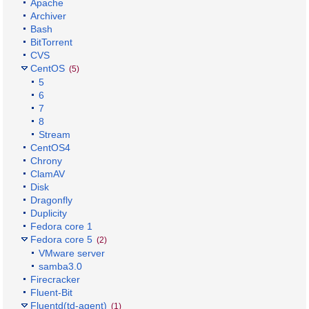
Apache
Archiver
Bash
BitTorrent
CVS
CentOS
(5)
5
6
7
8
Stream
CentOS4
Chrony
ClamAV
Disk
Dragonfly
Duplicity
Fedora core 1
Fedora core 5
(2)
VMware server
samba3.0
Firecracker
Fluent-Bit
Fluentd(td-agent)
(1)