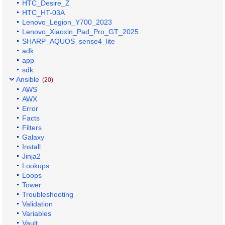
HTC_Desire_Z
HTC_HT-03A
Lenovo_Legion_Y700_2023
Lenovo_Xiaoxin_Pad_Pro_GT_2025
SHARP_AQUOS_sense4_lite
adk
app
sdk
Ansible
(20)
AWS
AWX
Error
Facts
Filters
Galaxy
Install
Jinja2
Lookups
Loops
Tower
Troubleshooting
Validation
Variables
Vault