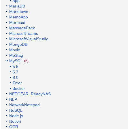
app
MariaDB
Markdown
MemoApp
Mermaid
MessagePack
MicrosoftTeams
MicrosoftVisualStudio
MongoDB
Movie
Mp3tag
MySQL
(5)
5.5
5.7
8.0
Error
docker
NETGEAR_ReadyNAS
NLP
NetworkNotepad
NoSQL
Node.js
Notion
OCR