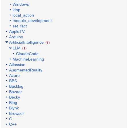
Windows
ldap
local_action
module_development
set_fact
AppleTV
Arduino
ArtificialIntelligence
(3)
LLM
(1)
ClaudeCode
MachineLearning
Atlassian
AugmentedReality
Azure
BBS
Backlog
Bazaar
Becky
Blog
Blynk
Browser
C
C++