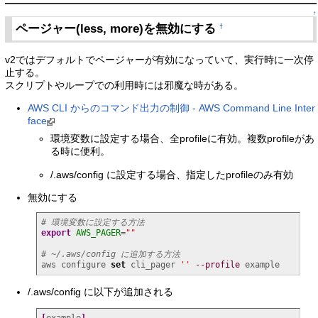
↑
ページャー(less, more)を無効にする
†
v2ではデフォルトでページャーが有効になっていて、実行時に一次停
止する。
スクリプトやループでの利用時には邪魔な時がある。
AWS CLI からのコマンド出力の制御 - AWS Command Line Inter
face
環境変数に設定する場合、全profileに有効。複数profileがあ
る時に便利。
/.aws/config に設定する場合、指定したprofileのみ有効
無効にする
# 環境変数に設定する方法
export
AWS_PAGER
=
""
# ~/.aws/config に追加する方法
aws configure 
set
 cli_pager 
''
--profile
 example
/.aws/config に以下が追加される