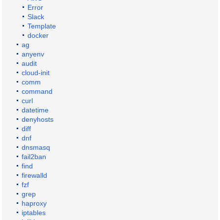
Error
Slack
Template
docker
ag
anyenv
audit
cloud-init
comm
command
curl
datetime
denyhosts
diff
dnf
dnsmasq
fail2ban
find
firewalld
fzf
grep
haproxy
iptables