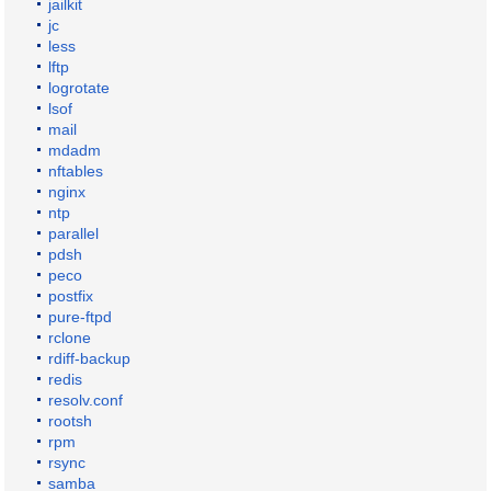
jailkit
jc
less
lftp
logrotate
lsof
mail
mdadm
nftables
nginx
ntp
parallel
pdsh
peco
postfix
pure-ftpd
rclone
rdiff-backup
redis
resolv.conf
rootsh
rpm
rsync
samba