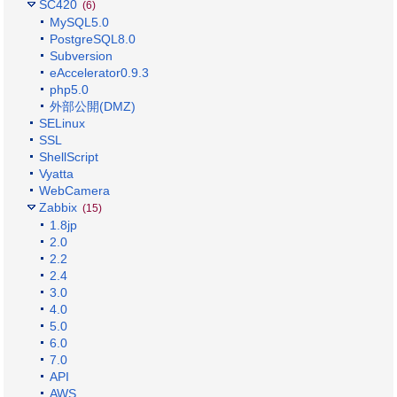
SC420
(6)
MySQL5.0
PostgreSQL8.0
Subversion
eAccelerator0.9.3
php5.0
外部公開(DMZ)
SELinux
SSL
ShellScript
Vyatta
WebCamera
Zabbix
(15)
1.8jp
2.0
2.2
2.4
3.0
4.0
5.0
6.0
7.0
API
AWS