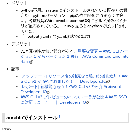
メリット
python不用。systemにインストールされている既存との競
合や、pythonバージョン、pipの依存関係に悩まなくて良
い。各環境毎(Windows/Linux/macOS)にビルド済みバイナ
リが配布されている。Linuxを見るとcpythonでビルドされ
ていた。
「--output yaml」でyaml形式での出力
デメリット
v1と互換性が無い部分がある。
重要な変更 – AWS CLI バー
ジョン 1 からバージョン 2 移行 - AWS Command Line Inte
rface
記事
[アップデート] リソース名の補完など強力な機能追加！AW
S CLI v2 が GA されました！ ｜ Developers.IO
[レポート] 新機能も続々！AWS CLI v2の紹介 #reinvent ｜
Developers.IO
AWS CLI v2 プレビューのインストーラが公開＆AWS SSO
に対応しました！ ｜ Developers.IO
↑
ansibleでインストール
†