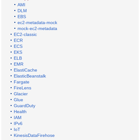
AMI
DLM
EBS
ec2-metadata-mock
mock-ec2-metadata
EC2-classic
ECR
ECS
EKS
ELB
EMR
ElastiCache
ElasticBeanstalk
Fargate
FireLens
Glacier
Glue
GuardDuty
Health
IAM
IPv6
IoT
KinesisDataFirehose