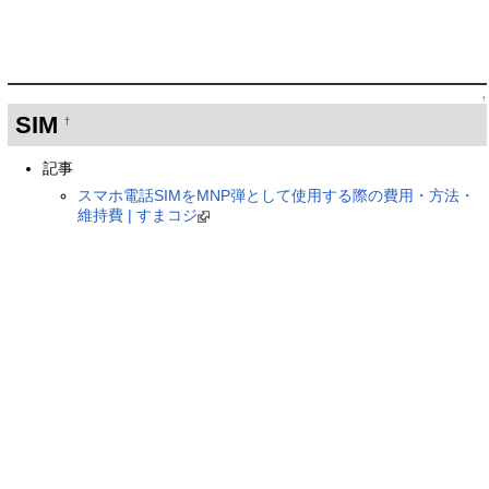
↑
SIM
†
記事
スマホ電話SIMをMNP弾として使用する際の費用・方法・
維持費 | すまコジ