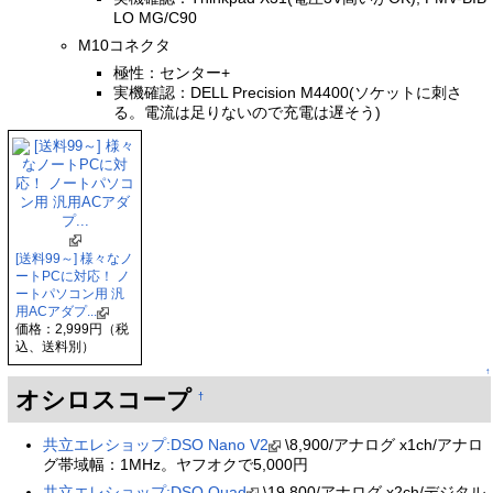
LO MG/C90
M10コネクタ
極性：センター+
実機確認：DELL Precision M4400(ソケットに刺さ
る。電流は足りないので充電は遅そう)
[送料99～] 様々なノ
ートPCに対応！ ノ
ートパソコン用 汎
用ACアダプ...
価格：2,999円（税
込、送料別）
↑
オシロスコープ
†
共立エレショップ:DSO Nano V2
\8,900/アナログ x1ch/アナロ
グ帯域幅：1MHz。ヤフオクで5,000円
共立エレショップ:DSO Quad
\19,800/アナログ x2ch/デジタル