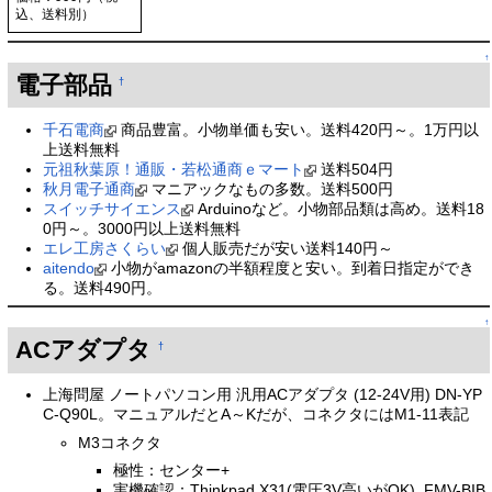
込、送料別）
↑
電子部品
†
千石電商
商品豊富。小物単価も安い。送料420円～。1万円以
上送料無料
元祖秋葉原！通販・若松通商ｅマート
送料504円
秋月電子通商
マニアックなもの多数。送料500円
スイッチサイエンス
Arduinoなど。小物部品類は高め。送料18
0円～。3000円以上送料無料
エレ工房さくらい
個人販売だが安い送料140円～
aitendo
小物がamazonの半額程度と安い。到着日指定ができ
る。送料490円。
↑
ACアダプタ
†
上海問屋 ノートパソコン用 汎用ACアダプタ (12-24V用) DN-YP
C-Q90L。マニュアルだとA～Kだが、コネクタにはM1-11表記
M3コネクタ
極性：センター+
実機確認：Thinkpad X31(電圧3V高いがOK), FMV-BIB