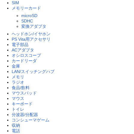
SIM
メモリーカード
microSD
SDHC
変換アダプタ
ヘッドホン/イヤホン
PS Vita用アクセサリ
電子部品
ACアダプタ
オシロスコープ
カードリーダ
金庫
LAN/スイッチングハブ
メモリ
ラジオ
食品/飲料
マウスパッド
マウス
キーボード
トイレ
分波器/分配器
コンシューマゲーム
収納
電話