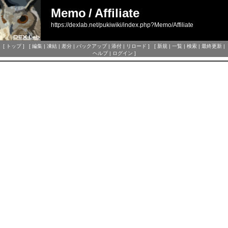
Memo
/
Affiliate
https://dexlab.net/pukiwiki/index.php?Memo/Affiliate
[
トップ
] [
編集
|
凍結
|
差分
|
バックアップ
|
添付
|
リロード
] [
新規
|
一覧
|
検索
|
最終更新
|
ヘルプ
|
ログイン
]