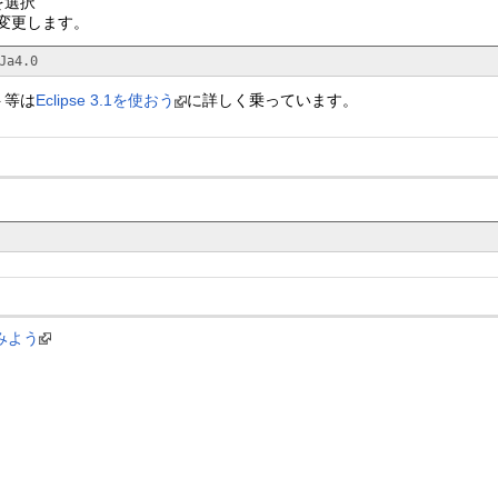
を選択
設定を変更します。
a4.0
ト等は
Eclipse 3.1を使おう
に詳しく乗っています。
てみよう