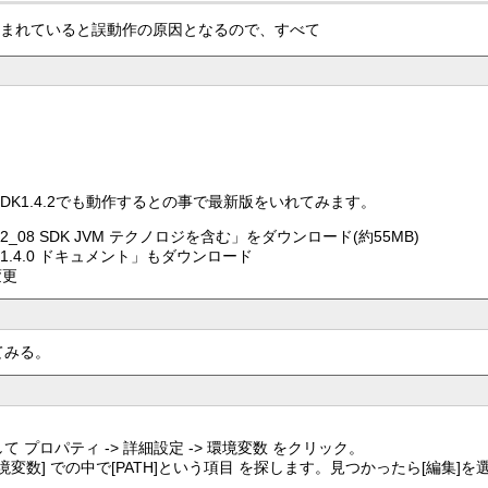
まれていると誤動作の原因となるので、すべて
が、JDK1.4.2でも動作するとの事で最新版をいれてみます。
.4.2_08 SDK JVM テクノロジを含む」をダウンロード(約55MB)
 1.4.0 ドキュメント」もダウンロード
変更
てみる。
プロパティ -> 詳細設定 -> 環境変数 をクリック。
環境変数] での中で[PATH]という項目 を探します。見つかったら[編集]を