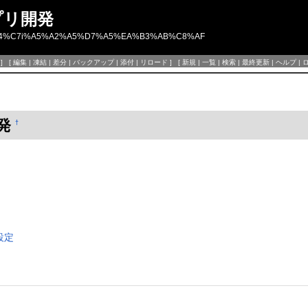
アプリ開発
ipse3.1%A4%C7i%A5%A2%A5%D7%A5%EA%B3%AB%C8%AF
] [
編集
|
凍結
|
差分
|
バックアップ
|
添付
|
リロード
] [
新規
|
一覧
|
検索
|
最終更新
|
ヘルプ
|
開発
†
の設定