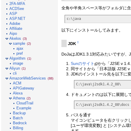
2FA-MFA
全角や半角スペース等がフォルダに含
ACDSee
ASP
ASP.NET
c:\java
Adobe
Affiliate
以下にインストールしてみます。
Aipo
Akelos
(3)
†
JDK
sample
(2)
ajax
pref
DoJaはJDK1.3.1対応みたいです
Algorithm
(1)
Sunのサイト
から「J2SE v 1
image
Aliyun
同サイトから「日本語版 J2SE v
(1)
cli
JDKのインストール先を以下に
AmazonWebServices
(88)
ACM
C:\java\j2sdk1.4.2_08\
APIGateway
Alexa
ドキュメントのは以下に展開し
Athena
(2)
CloudTrail
C:\java\j2sdk1.4.2_08\docs
Example
Backup
パスを通す
Batch
マイコンピュータを右クリックして 
Bedrock
[ユーザ環境変数] と [システム
Billing
ます。