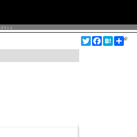
ログイン
]
T
F
H
S
w
a
a
h
i
c
t
a
t
e
e
r
t
b
n
e
e
o
a
r
o
k
↑