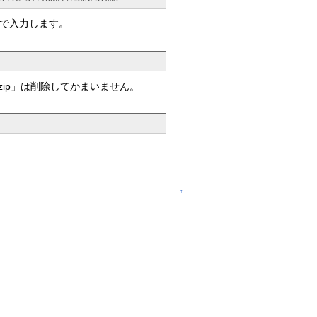
れるので入力します。
in32.zip」は削除してかまいません。
↑