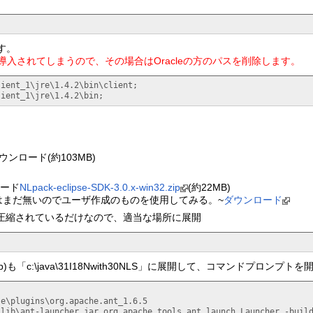
す。
JREが導入されてしまうので、その場合はOracleの方のパスを削除します。
ient_1\jre\1.4.2\bin\client;

lient_1\jre\1.4.2\bin;
をダウンロード(約103MB)
ロード
NLpack-eclipse-SDK-3.0.x-win32.zip
(約22MB)
.1用のはまだ無いのでユーザ作成のものを使用してみる。~
ダウンロード
p圧縮されているだけなので、適当な場所に展開
.zip)も「c:\java\31I18Nwith30NLS」に展開して、コマンドプロンプト
e\plugins\org.apache.ant_1.6.5

\lib\ant-launcher.jar org.apache.tools.ant.launch.Launcher -buil