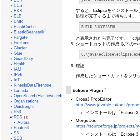
ECR
ECS
すると、Eclipseをインストールした
EKS
処理が完了するまで待ちます。
ELB
EMR
ElastiCache
BUILD SUCCESSFUL
ElasticBeanstalk
Fargate
と表示されたら完了です。「c:\java\
FireLens
ショートカットの作成 以下のe
Glacier
Glue
C:\java\eclipse\eclipse.ex
GuardDuty
Health
確認
IAM
IPv6
作成したショートカットをクリ
IoT
KinesisDataFirehose
†
Eclipse Plugin
Lambda
OpenSearch(Elasticsearch)
CrossJ PropEditor
Organizations
http://www.javable.jp/tools/proped
QuickSight
R53
インストールは「Eclipse 
RDS
(1)
MergeDoc
Aurora
https://sourceforge.jp/projects/
Route53
S3
インストールは「Eclipse 
SDB