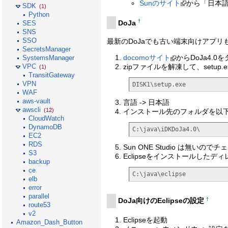
Sunのサイト
から「日本語版
SDK
(1)
Python
†
DoJa
SES
SNS
SSO
最新のDoJaでも古い端末向けアプリも
SecretsManager
docomoサイト
からDoJa4.0をダウ
SystemsManager
zipファイルを解凍して、setup.
VPC
(1)
TransitGateway
VPN
DISK1\setup.exe
WAF
aws-vault
言語 -> 日本語
awscli
(12)
インストール先のフォルダを以
CloudWatch
DynamoDB
C:\java\iDKDoJa4.0\
EC2
RDS
Sun ONE Studio は無いので
S3
Eclipseをインストールした
backup
ce
C:\java\eclipse
elb
error
parallel
†
DoJa向けのEclipseの設定
route53
v2
Eclipseを起動
Amazon_Dash_Button