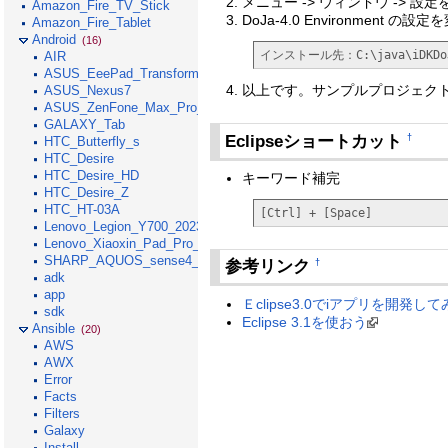
メニュー -> ウィンドウ -> 設定
Amazon_Fire_TV_Stick
DoJa-4.0 Environment の
Amazon_Fire_Tablet
Android
(16)
インストール先：C:\java\iDKDoJ
AIR
ASUS_EeePad_Transformer
以上です。サンプルプロジェク
ASUS_Nexus7
ASUS_ZenFone_Max_Pro_M1
GALAXY_Tab
Eclipseショートカット
†
HTC_Butterfly_s
HTC_Desire
HTC_Desire_HD
キーワード補完
HTC_Desire_Z
HTC_HT-03A
[Ctrl] + [Space]
Lenovo_Legion_Y700_2023
Lenovo_Xiaoxin_Pad_Pro_GT_2025
SHARP_AQUOS_sense4_lite
参考リンク
†
adk
app
Ｅclipse3.0でiアプリを開発し
sdk
Eclipse 3.1を使おう
Ansible
(20)
AWS
AWX
Error
Facts
Filters
Galaxy
Install