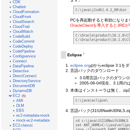
CDK
Chatbot
C:\java\j2sdk1.4.2_08\bin
CloudFormation
CloudFront
PCを再起動すると有効になりま
CloudSearch
OracleClientを導入すると
CloudTrail
CloudWatch
C:\Oracle\product\10.1.0\Cl
CodeBuild
C:\Oracle\product\10.1.0\C
CodeCommit
CodeDeploy
CodePipeline
†
Eclipse
Configservice
Connect
eclipse.org
からeclipse 3.1
DataPipeline
言語パックのダウンロード
Detective
DirectConnect
3.0用言語パックのダウン
DirectoryService
2005-08-04現在、3
DocumentDB
本体はインストーラは無く、zi
DynamoDB
EC2
(5)
C:\java\eclipse\
AMI
DLM
EBS
言語パック(31I18Nwith30NLS
ec2-metadata-mock
mock-ec2-metadata
cd c:\java\31I18Nwith30NLS

set ANT_HOME=C:\java\eclips
EC2-classic
java -classpath %ANT_HOME%