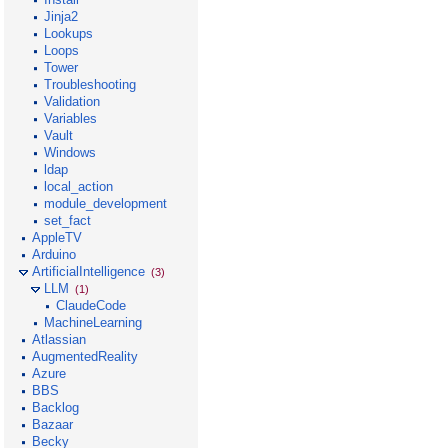
Jinja2
Lookups
Loops
Tower
Troubleshooting
Validation
Variables
Vault
Windows
ldap
local_action
module_development
set_fact
AppleTV
Arduino
ArtificialIntelligence
(3)
LLM
(1)
ClaudeCode
MachineLearning
Atlassian
AugmentedReality
Azure
BBS
Backlog
Bazaar
Becky