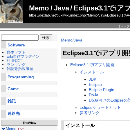
Memo
/
Java
/
Eclipse3.1でi
https://dexlab.net/pukiwiki/index.php?Memo/Java/Ecl
[
トップ
Memo/Java
Software
Eclipse3.1でiアプリ
自作ソフト
wiki自作プラグイン
利用規定
Eclipse3.1でiアプリ開発
ランキング
雑誌等掲載履歴
インストール
↑
Programming
JDK
Eclipse
↑
Game
Eclipse Plugin
DoJa
↑
DoJa向けのEclipse
雑記
Eclipseショートカット
↑
参考リンク
連絡先
TreeView
インストール
†
Memo
(725)