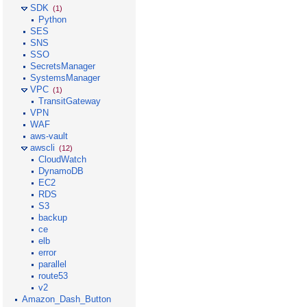
SDK
(1)
Python
SES
SNS
SSO
SecretsManager
SystemsManager
VPC
(1)
TransitGateway
VPN
WAF
aws-vault
awscli
(12)
CloudWatch
DynamoDB
EC2
RDS
S3
backup
ce
elb
error
parallel
route53
v2
Amazon_Dash_Button