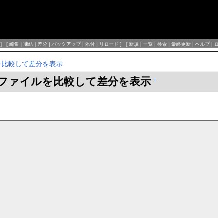
] [
編集
|
凍結
|
差分
|
バックアップ
|
添付
|
リロード
] [
新規
|
一覧
|
検索
|
最終更新
|
ヘルプ
|
ルを比較して差分を表示
の2ファイルを比較して差分を表示
†