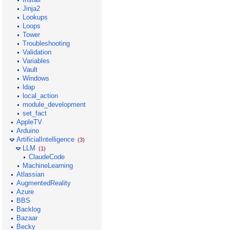
Jinja2
Lookups
Loops
Tower
Troubleshooting
Validation
Variables
Vault
Windows
ldap
local_action
module_development
set_fact
AppleTV
Arduino
ArtificialIntelligence
(3)
LLM
(1)
ClaudeCode
MachineLearning
Atlassian
AugmentedReality
Azure
BBS
Backlog
Bazaar
Becky