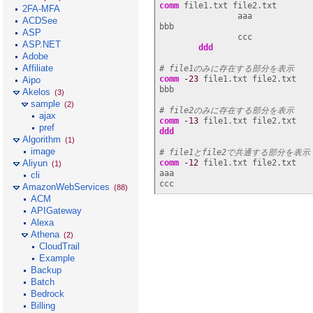
comm
 file1.txt file2.txt

2FA-MFA
                aaa

ACDSee
bbb

ASP
                ccc

ASP.NET
ddd
Adobe
Affiliate
# file1のみに存在する部分を表示
comm
-23
 file1.txt file2.txt

Aipo
bbb

Akelos
(3)
sample
(2)
# file2のみに存在する部分を表示
ajax
comm
-13
pref
ddd
Algorithm
(1)
image
# file1とfile2で共通する部分を表示
comm
-12
 file1.txt file2.txt

Aliyun
(1)
aaa

cli
ccc
AmazonWebServices
(88)
ACM
APIGateway
Alexa
Athena
(2)
CloudTrail
Example
Backup
Batch
Bedrock
Billing