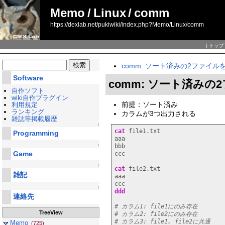
Memo
/
Linux
/
comm
https://dexlab.net/pukiwiki/index.php?Memo/Linux/comm
[
トップ
comm: ソート済みの2ファイ
Software
comm: ソート済み
自作ソフト
wiki自作プラグイン
前提：ソート済み
利用規定
ランキング
カラムが3つ出力される
雑誌等掲載履歴
↑
cat
 file1.txt

Programming
aaa

bbb

↑
Game
ccc

↑
cat
 file2.txt

雑記
aaa

↑
ddd
連絡先
# カラム1: file1にのみ存在
TreeView
# カラム2: file2にのみ存在
# カラム3: file1, file2に共通
Memo
(725)