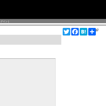
ログイン
]
T
F
H
S
w
a
a
h
i
c
t
a
t
e
e
r
t
b
n
e
e
o
a
r
o
k