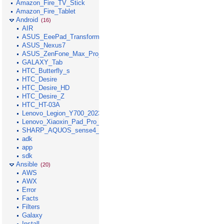
Amazon_Fire_TV_Stick
Amazon_Fire_Tablet
Android
(16)
AIR
ASUS_EeePad_Transformer
ASUS_Nexus7
ASUS_ZenFone_Max_Pro_M1
GALAXY_Tab
HTC_Butterfly_s
HTC_Desire
HTC_Desire_HD
HTC_Desire_Z
HTC_HT-03A
Lenovo_Legion_Y700_2023
Lenovo_Xiaoxin_Pad_Pro_GT_2025
SHARP_AQUOS_sense4_lite
adk
app
sdk
Ansible
(20)
AWS
AWX
Error
Facts
Filters
Galaxy
Install