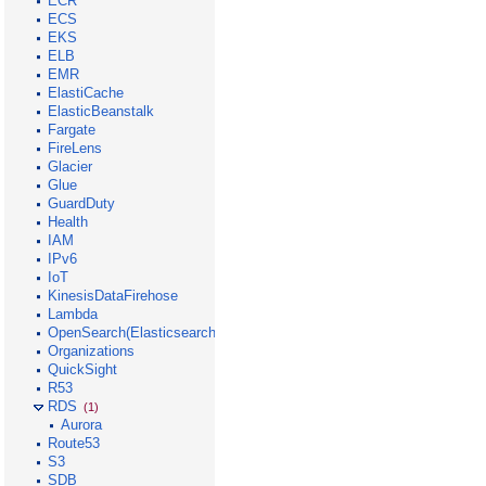
ECR
ECS
EKS
ELB
EMR
ElastiCache
ElasticBeanstalk
Fargate
FireLens
Glacier
Glue
GuardDuty
Health
IAM
IPv6
IoT
KinesisDataFirehose
Lambda
OpenSearch(Elasticsearch)
Organizations
QuickSight
R53
RDS
(1)
Aurora
Route53
S3
SDB