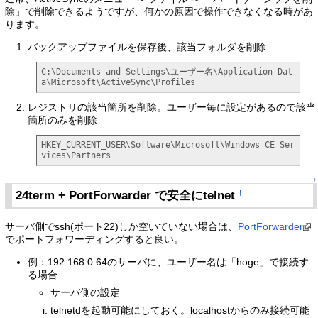
除」で削除できるようですが、何かの原因で操作できなくなる時があ
ります。
バックアップファイルを保存後、該当フォルダを削除
C:\Documents and Settings\ユーザー名\Application Dat
a\Microsoft\ActiveSync\Profiles
レジストリの該当箇所を削除。ユーザー毎に設定があるので該当
箇所のみを削除
HKEY_CURRENT_USER\Software\Microsoft\Windows CE Ser
vices\Partners
↑
24term + PortForwarder で安全にtelnet
†
サーバ側でssh(ポート22)しか空いていない場合は、
PortForwarder
でポートフォワーディングすると良い。
例：192.168.0.64のサーバに、ユーザー名は「hoge」で接続す
る場合
サーバ側の設定
telnetdを起動可能にしておく。localhostからのみ接続可能