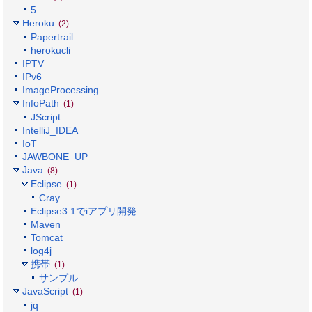
5
Heroku
(2)
Papertrail
herokucli
IPTV
IPv6
ImageProcessing
InfoPath
(1)
JScript
IntelliJ_IDEA
IoT
JAWBONE_UP
Java
(8)
Eclipse
(1)
Cray
Eclipse3.1でiアプリ開発
Maven
Tomcat
log4j
携帯
(1)
サンプル
JavaScript
(1)
jq