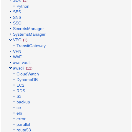
SDK
(1)
Python
SES
SNS
SSO
SecretsManager
SystemsManager
VPC
(1)
TransitGateway
VPN
WAF
aws-vault
awscli
(12)
CloudWatch
DynamoDB
EC2
RDS
S3
backup
ce
elb
error
parallel
route53