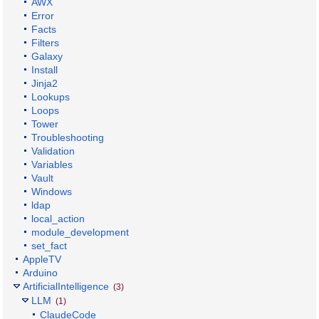
AWX
Error
Facts
Filters
Galaxy
Install
Jinja2
Lookups
Loops
Tower
Troubleshooting
Validation
Variables
Vault
Windows
ldap
local_action
module_development
set_fact
AppleTV
Arduino
ArtificialIntelligence
(3)
LLM
(1)
ClaudeCode