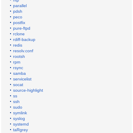
ntp
parallel
pdsh
peco
postfix
pure-ftpd
rclone
rdiff-backup
redis
resolv.conf
rootsh
rpm
rsync
samba
servicelist
socat
source-highlight
ss
ssh
sudo
symlink
syslog
systemd
taRgrey