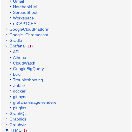
Gmail
NotebookLM
SpreadSheet
Workspace
reCAPTCHA
GoogleCloudPlatform
Google_Chromecast
Gradle
Grafana
(11)
API
Athena
CloudWatch
GoogleBigQuery
Loki
Troubleshooting
Zabbix
docker
git-sync
grafana-image-renderer
plugins
GraphQL
Graphics
Graphviz
HTML
(1)