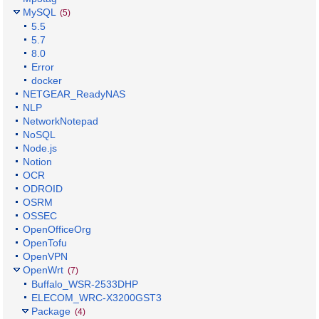
MySQL
(5)
5.5
5.7
8.0
Error
docker
NETGEAR_ReadyNAS
NLP
NetworkNotepad
NoSQL
Node.js
Notion
OCR
ODROID
OSRM
OSSEC
OpenOfficeOrg
OpenTofu
OpenVPN
OpenWrt
(7)
Buffalo_WSR-2533DHP
ELECOM_WRC-X3200GST3
Package
(4)