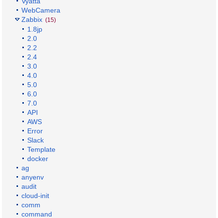
Vyatta
WebCamera
Zabbix
(15)
1.8jp
2.0
2.2
2.4
3.0
4.0
5.0
6.0
7.0
API
AWS
Error
Slack
Template
docker
ag
anyenv
audit
cloud-init
comm
command