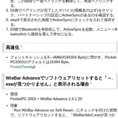
合、この段階で一度ペアリングを解除して、再度ペアリングす
る。
03側でペアリングが完了したデバイス(母艦名のはず)をクリッ
ク。パートナーシップの設定にActiveSyncがあるのを確認する。
step5で表示された画面でActiveSyncにチェックを入れて保存す
る。
03側でBluetoothを有効化して、ActiveSyncを起動。メニュー＞B
luetoothから接続を選んで幸せになる。
↑
高速化
†
フォントキャッシュを3～4MB(4194304 Byte)に増やす。Pocket
PC2003のデフォルトは16384 Byte。
PocketTweak
↑
WisBar Advanceでソフトウェアリセットすると「～.
exeが見つかりません」と表示される場合
†
環境
PocketPC 2003 + WisBar Advance 2.4.1.20
現象
「Run WizBar Advance on Soft Reset」にチェックを付けた状態
で、ソフトウェアリセットすると、「WisBarAdv2.exeが見つか