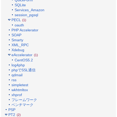
QuickForm
SQLite
Services_Amazon
session_pgsql
PECL
(1)
oauth
PHP Accelerator
SOAP
Smarty
XML_RPC
Xdebug
eAccelerator
(1)
CentOS5.2
log4php
phpでSSL通信
qdmail
rss
simpletest
wkhtmltox
xhprof
フレームワーク
ベンチマーク
PSP
PT2
(2)