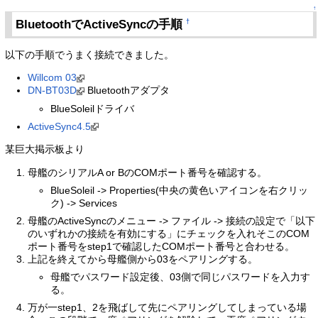
↑
BluetoothでActiveSyncの手順
†
以下の手順でうまく接続できました。
Willcom 03
DN-BT03D
Bluetoothアダプタ
BlueSoleilドライバ
ActiveSync4.5
某巨大掲示板より
母艦のシリアルA or BのCOMポート番号を確認する。
BlueSoleil -> Properties(中央の黄色いアイコンを右クリッ
ク) -> Services
母艦のActiveSyncのメニュー -> ファイル -> 接続の設定で「以下
のいずれかの接続を有効にする」にチェックを入れそこのCOM
ポート番号をstep1で確認したCOMポート番号と合わせる。
上記を終えてから母艦側から03をペアリングする。
母艦でパスワード設定後、03側で同じパスワードを入力す
る。
万が一step1、2を飛ばして先にペアリングしてしまっている場