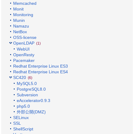
Memcached
Monit
Monitoring
Munin
Namazu
NetBox
OSS-license
OpenLDAP
(1)
WebUI
OpenResty
Pacemaker
Redhat Enterprise Linux ES3
Redhat Enterprise Linux ES4
SC420
(6)
MySQL5.0
PostgreSQL8.0
Subversion
eAccelerator0.9.3
php5.0
外部公開(DMZ)
SELinux
SSL
ShellScript