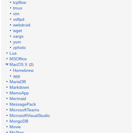
tcpflow
tmux
vim
vsftpd
webdruid
wget
xargs
yum
zphoto
Lua
MSOffice
MacOS X
(2)
Homebrew
app
MariaDB
Markdown
MemoApp
Mermaid
MessagePack
MicrosoftTeams
MicrosoftVisualStudio
MongoDB
Movie
Mp3tag