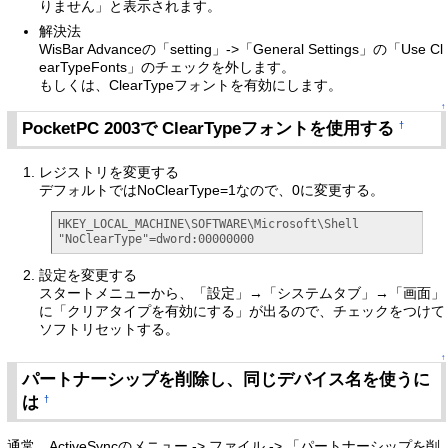
りません」と表示されます。
解決法
WisBar Advanceの「setting」->「General Settings」の「Use Cl
earTypeFonts」のチェックを外します。
もしくは、ClearTypeフォントを有効にします。
↑
PocketPC 2003で ClearTypeフォントを使用する
†
レジストリを変更する
デフォルトではNoClearType=1なので、0に変更する。
HKEY_LOCAL_MACHINE\SOFTWARE\Microsoft\Shell

"NoClearType"=dword:00000000
設定を変更する
スタートメニューから、「設定」→「システムタブ」→「画面」
に「クリアタイプを有効にする」が出るので、チェックをつけて
ソフトリセットする。
↑
パートナーシップを削除し、同じデバイス名を使うに
は
†
通常、ActiveSyncのメニュー -> ファイル -> 「パートナーシップを削