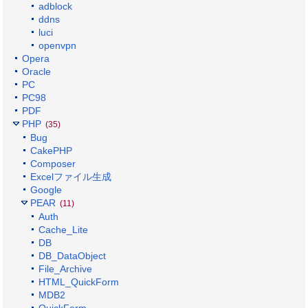
adblock
ddns
luci
openvpn
Opera
Oracle
PC
PC98
PDF
PHP
(35)
Bug
CakePHP
Composer
Excelファイル生成
Google
PEAR
(11)
Auth
Cache_Lite
DB
DB_DataObject
File_Archive
HTML_QuickForm
MDB2