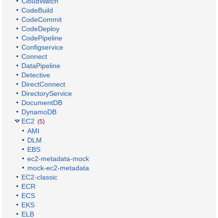
CloudWatch
CodeBuild
CodeCommit
CodeDeploy
CodePipeline
Configservice
Connect
DataPipeline
Detective
DirectConnect
DirectoryService
DocumentDB
DynamoDB
EC2
(5)
AMI
DLM
EBS
ec2-metadata-mock
mock-ec2-metadata
EC2-classic
ECR
ECS
EKS
ELB