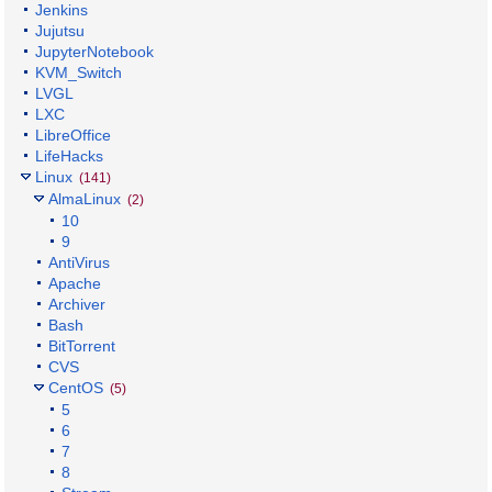
Jenkins
Jujutsu
JupyterNotebook
KVM_Switch
LVGL
LXC
LibreOffice
LifeHacks
Linux
(141)
AlmaLinux
(2)
10
9
AntiVirus
Apache
Archiver
Bash
BitTorrent
CVS
CentOS
(5)
5
6
7
8