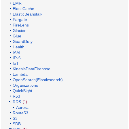
EMR
ElastiCache
ElasticBeanstalk
Fargate
FireLens
Glacier
Glue
GuardDuty
Health
IAM
IPv6
IoT
KinesisDataFirehose
Lambda
OpenSearch(Elasticsearch)
Organizations
QuickSight
R53
RDS
(1)
Aurora
Route53
S3
SDB