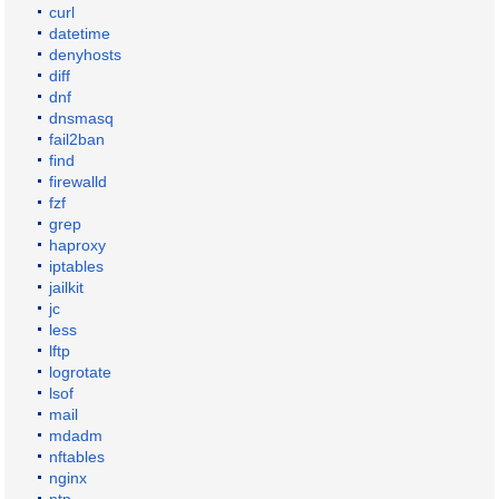
curl
datetime
denyhosts
diff
dnf
dnsmasq
fail2ban
find
firewalld
fzf
grep
haproxy
iptables
jailkit
jc
less
lftp
logrotate
lsof
mail
mdadm
nftables
nginx