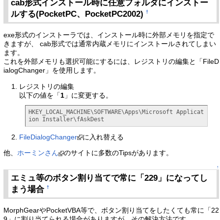
cab形式インストール時に任意フォルダにインストー
ルする(PocketPC、PocketPC2002)
†
exe形式のインストーラでは、インストール時に外部メモリを指定で
きますが、 cab形式では通常内蔵メモリにインストールされてしまい
ます。
これを外部メモリも選択可能にするには、レジストリの編集と「FileD
ialogChanger」を使用します。
レジストリの編集
以下の値を「
1
」に変更する。
HKEY_LOCAL_MACHINE\SOFTWARE\Apps\Microsoft Applicat
ion Installer\fAskDest
FileDialogChanger
に入れ替える
他、
ホーミンさん
のサイトに多数のTipsがあります。
↑
エミュ等のボタン割り当てで常に「229」になってし
まう場合
†
MorphGearやPocketVBA等で、ボタン割り当てをしたくても常に「22
9」に割り当てられる場合がありますが、その解決方法です。