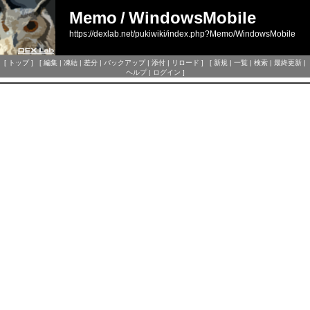
Memo
/
WindowsMobile
https://dexlab.net/pukiwiki/index.php?Memo/WindowsMobile
[
トップ
] [
編集
|
凍結
|
差分
|
バックアップ
|
添付
|
リロード
] [
新規
|
一覧
|
検索
|
最終更新
|
ヘルプ
|
ログイン
]