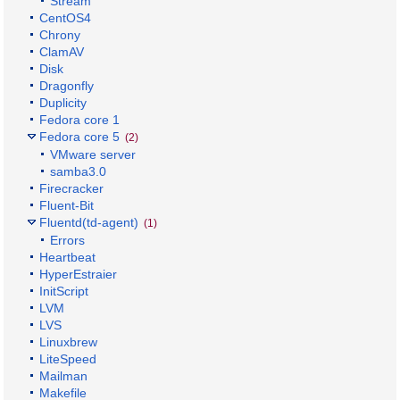
Stream
CentOS4
Chrony
ClamAV
Disk
Dragonfly
Duplicity
Fedora core 1
Fedora core 5
(2)
VMware server
samba3.0
Firecracker
Fluent-Bit
Fluentd(td-agent)
(1)
Errors
Heartbeat
HyperEstraier
InitScript
LVM
LVS
Linuxbrew
LiteSpeed
Mailman
Makefile