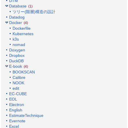
DTM
Database
(1)
ツリー(階層)構造の設計
Datadog
Docker
(4)
Dockerfile
Kubernetes
k3s
nomad
Doxygen
Dropbox
DuckDB
E-book
(4)
BOOKSCAN
Calibre
NOOK
edit
EC-CUBE
EOL
Electron
English
EstimateTechnique
Evernote
Excel