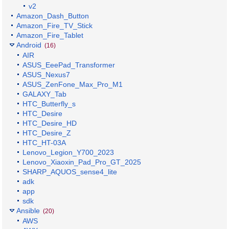
v2
Amazon_Dash_Button
Amazon_Fire_TV_Stick
Amazon_Fire_Tablet
Android
(16)
AIR
ASUS_EeePad_Transformer
ASUS_Nexus7
ASUS_ZenFone_Max_Pro_M1
GALAXY_Tab
HTC_Butterfly_s
HTC_Desire
HTC_Desire_HD
HTC_Desire_Z
HTC_HT-03A
Lenovo_Legion_Y700_2023
Lenovo_Xiaoxin_Pad_Pro_GT_2025
SHARP_AQUOS_sense4_lite
adk
app
sdk
Ansible
(20)
AWS