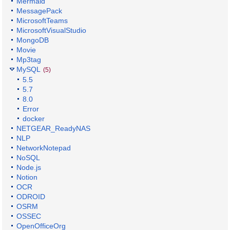
Mermaid
MessagePack
MicrosoftTeams
MicrosoftVisualStudio
MongoDB
Movie
Mp3tag
MySQL
(5)
5.5
5.7
8.0
Error
docker
NETGEAR_ReadyNAS
NLP
NetworkNotepad
NoSQL
Node.js
Notion
OCR
ODROID
OSRM
OSSEC
OpenOfficeOrg