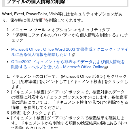
ファイルの個人情報の削除
†
Word, Excel, PowerPoint, Visio等にはセキュリティオプションがあ
*1
り、保存時に個人情報
を削除してくれます。
メニュー -> ツール -> オプション -> セキュリティタブ
「保存時にファイルのプロパティから個人情報を削除する」にチ
ェック
Microsoft Office : Office Word 2003 文書作成テクニック - ファイ
ルにある個人情報を削除したい！
Office2007 ドキュメントから非表示のデータおよび個人情報を
削除する - ヘルプと使い方 - Microsoft Office Online
ドキュメントのコピーで、 (Microsoft Office ボタン) をクリック
し、[配布準備] をポイントして [ドキュメント検査] をクリックし
ます。
[ドキュメント検査] ダイアログ ボックスで、検査対象のデータ
の種類に対応する+チェック ボックスをオンにします。各検査項
目の詳細については、「ドキュメント検査で見つけて削除できる
情報」を参照してください。
[検査] をクリックします。
[ドキュメント検査] ダイアログ ボックスで検査結果を確認しま
す。 ドキュメントから削除する項目の検査結果の隣にある [すべ
て削除] をクリックします。