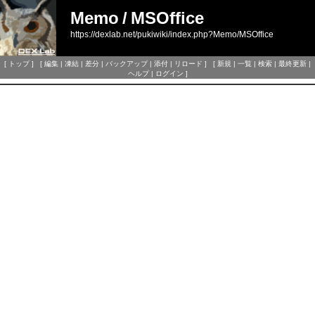
Memo
/
MSOffice
https://dexlab.net/pukiwiki/index.php?Memo/MSOffice
[
トップ
] [
編集
|
凍結
|
差分
|
バックアップ
|
添付
|
リロード
] [
新規
|
一覧
|
検索
|
最終更新
|
ヘルプ
|
ログイン
]