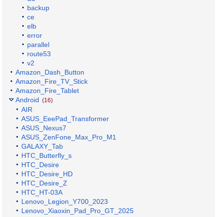
backup
ce
elb
error
parallel
route53
v2
Amazon_Dash_Button
Amazon_Fire_TV_Stick
Amazon_Fire_Tablet
Android
(16)
AIR
ASUS_EeePad_Transformer
ASUS_Nexus7
ASUS_ZenFone_Max_Pro_M1
GALAXY_Tab
HTC_Butterfly_s
HTC_Desire
HTC_Desire_HD
HTC_Desire_Z
HTC_HT-03A
Lenovo_Legion_Y700_2023
Lenovo_Xiaoxin_Pad_Pro_GT_2025