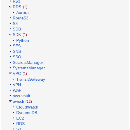
R53
RDS
(1)
Aurora
Route53
S3
SDB
SDK
(1)
Python
SES
SNS
SSO
SecretsManager
SystemsManager
VPC
(1)
TransitGateway
VPN
WAF
aws-vault
awscli
(12)
CloudWatch
DynamoDB
EC2
RDS
S3