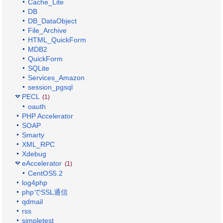
Cache_Lite
DB
DB_DataObject
File_Archive
HTML_QuickForm
MDB2
QuickForm
SQLite
Services_Amazon
session_pgsql
PECL
(1)
oauth
PHP Accelerator
SOAP
Smarty
XML_RPC
Xdebug
eAccelerator
(1)
CentOS5.2
log4php
phpでSSL通信
qdmail
rss
simpletest