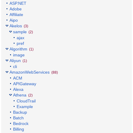
ASP.NET
Adobe
Affiliate
Aipo
Akelos
(3)
sample
(2)
ajax
pref
Algorithm
(1)
image
Aliyun
(1)
cli
AmazonWebServices
(88)
ACM
APIGateway
Alexa
Athena
(2)
CloudTrail
Example
Backup
Batch
Bedrock
Billing