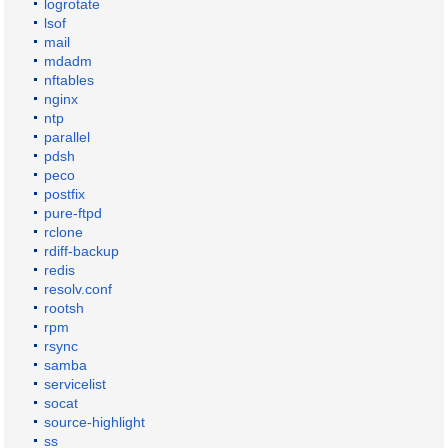
logrotate
lsof
mail
mdadm
nftables
nginx
ntp
parallel
pdsh
peco
postfix
pure-ftpd
rclone
rdiff-backup
redis
resolv.conf
rootsh
rpm
rsync
samba
servicelist
socat
source-highlight
ss