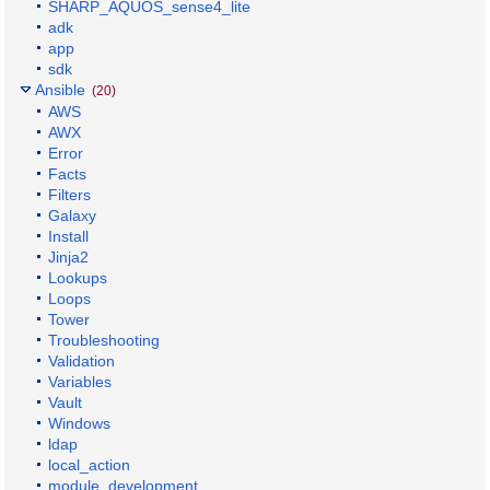
SHARP_AQUOS_sense4_lite
adk
app
sdk
Ansible
(20)
AWS
AWX
Error
Facts
Filters
Galaxy
Install
Jinja2
Lookups
Loops
Tower
Troubleshooting
Validation
Variables
Vault
Windows
ldap
local_action
module_development