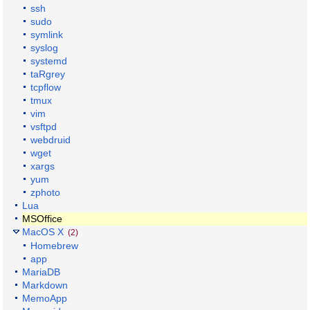
ssh
sudo
symlink
syslog
systemd
taRgrey
tcpflow
tmux
vim
vsftpd
webdruid
wget
xargs
yum
zphoto
Lua
MSOffice
MacOS X
(2)
Homebrew
app
MariaDB
Markdown
MemoApp