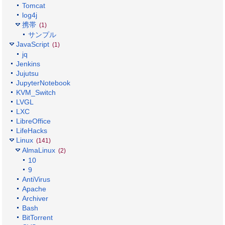
Tomcat
log4j
携帯
(1)
サンプル
JavaScript
(1)
jq
Jenkins
Jujutsu
JupyterNotebook
KVM_Switch
LVGL
LXC
LibreOffice
LifeHacks
Linux
(141)
AlmaLinux
(2)
10
9
AntiVirus
Apache
Archiver
Bash
BitTorrent