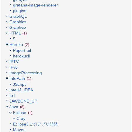
grafana-image-renderer
plugins
GraphQL
Graphics
Graphviz
HTML
(1)
5
Heroku
(2)
Papertrail
herokucli
IPTV
IPv6
ImageProcessing
InfoPath
(1)
JScript
IntelliJ_IDEA
IoT
JAWBONE_UP
Java
(8)
Eclipse
(1)
Cray
Eclipse3.1でiアプリ開発
Maven