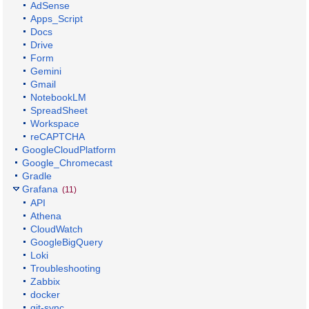
AdSense
Apps_Script
Docs
Drive
Form
Gemini
Gmail
NotebookLM
SpreadSheet
Workspace
reCAPTCHA
GoogleCloudPlatform
Google_Chromecast
Gradle
Grafana
(11)
API
Athena
CloudWatch
GoogleBigQuery
Loki
Troubleshooting
Zabbix
docker
git-sync