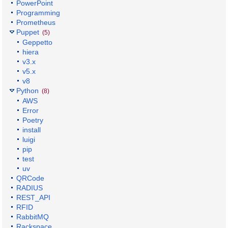
PowerPoint
Programming
Prometheus
Puppet
(5)
Geppetto
hiera
v3.x
v5.x
v8
Python
(8)
AWS
Error
Poetry
install
luigi
pip
test
uv
QRCode
RADIUS
REST_API
RFID
RabbitMQ
Rackspace