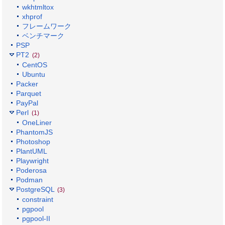
wkhtmltox
xhprof
フレームワーク
ベンチマーク
PSP
PT2
(2)
CentOS
Ubuntu
Packer
Parquet
PayPal
Perl
(1)
OneLiner
PhantomJS
Photoshop
PlantUML
Playwright
Poderosa
Podman
PostgreSQL
(3)
constraint
pgpool
pgpool-II