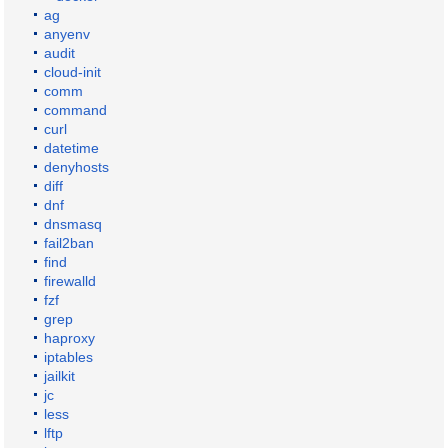
ag
anyenv
audit
cloud-init
comm
command
curl
datetime
denyhosts
diff
dnf
dnsmasq
fail2ban
find
firewalld
fzf
grep
haproxy
iptables
jailkit
jc
less
lftp