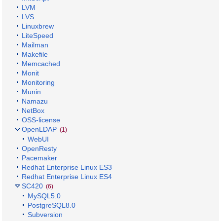
LVM
LVS
Linuxbrew
LiteSpeed
Mailman
Makefile
Memcached
Monit
Monitoring
Munin
Namazu
NetBox
OSS-license
OpenLDAP
(1)
WebUI
OpenResty
Pacemaker
Redhat Enterprise Linux ES3
Redhat Enterprise Linux ES4
SC420
(6)
MySQL5.0
PostgreSQL8.0
Subversion