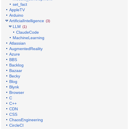
set_fact
AppleTV
Arduino
ArtificialIntelligence
(3)
LLM
(1)
ClaudeCode
MachineLearning
Atlassian
AugmentedReality
Azure
BBS
Backlog
Bazaar
Becky
Blog
Blynk
Browser
C
C++
CDN
CSS
ChaosEngineering
CircleCI