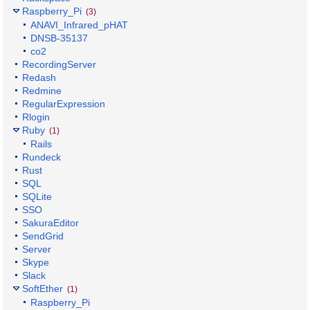
Raspberry_Pi
(3)
ANAVI_Infrared_pHAT
DNSB-35137
co2
RecordingServer
Redash
Redmine
RegularExpression
Rlogin
Ruby
(1)
Rails
Rundeck
Rust
SQL
SQLite
SSO
SakuraEditor
SendGrid
Server
Skype
Slack
SoftEther
(1)
Raspberry_Pi