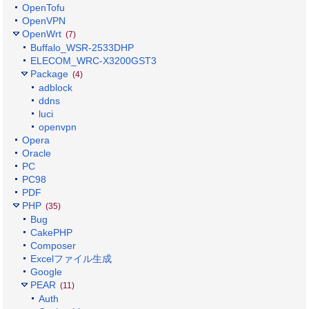
OpenTofu
OpenVPN
OpenWrt
(7)
Buffalo_WSR-2533DHP
ELECOM_WRC-X3200GST3
Package
(4)
adblock
ddns
luci
openvpn
Opera
Oracle
PC
PC98
PDF
PHP
(35)
Bug
CakePHP
Composer
Excelファイル生成
Google
PEAR
(11)
Auth