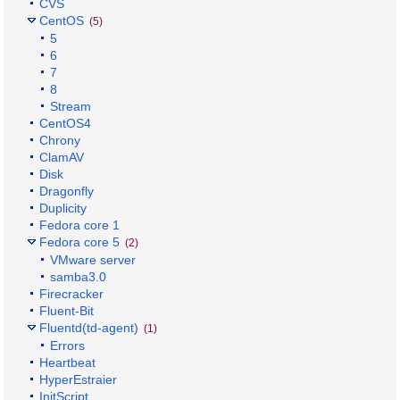
CVS
CentOS
(5)
5
6
7
8
Stream
CentOS4
Chrony
ClamAV
Disk
Dragonfly
Duplicity
Fedora core 1
Fedora core 5
(2)
VMware server
samba3.0
Firecracker
Fluent-Bit
Fluentd(td-agent)
(1)
Errors
Heartbeat
HyperEstraier
InitScript