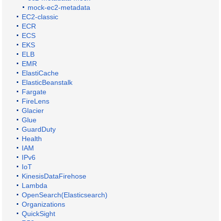
mock-ec2-metadata
EC2-classic
ECR
ECS
EKS
ELB
EMR
ElastiCache
ElasticBeanstalk
Fargate
FireLens
Glacier
Glue
GuardDuty
Health
IAM
IPv6
IoT
KinesisDataFirehose
Lambda
OpenSearch(Elasticsearch)
Organizations
QuickSight