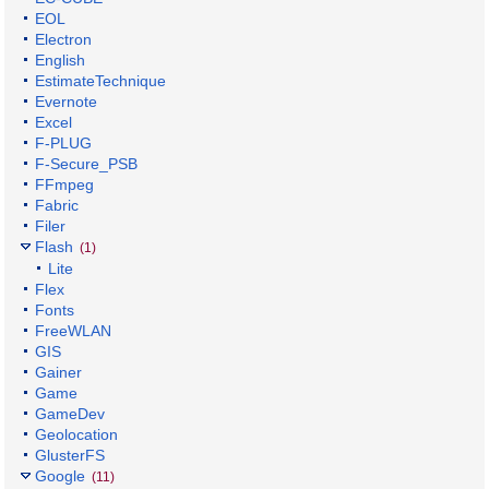
EOL
Electron
English
EstimateTechnique
Evernote
Excel
F-PLUG
F-Secure_PSB
FFmpeg
Fabric
Filer
Flash
(1)
Lite
Flex
Fonts
FreeWLAN
GIS
Gainer
Game
GameDev
Geolocation
GlusterFS
Google
(11)