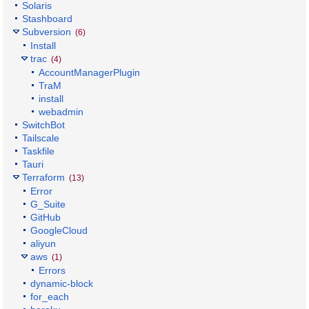
Solaris
Stashboard
Subversion
(6)
Install
trac
(4)
AccountManagerPlugin
TraM
install
webadmin
SwitchBot
Tailscale
Taskfile
Tauri
Terraform
(13)
Error
G_Suite
GitHub
GoogleCloud
aliyun
aws
(1)
Errors
dynamic-block
for_each