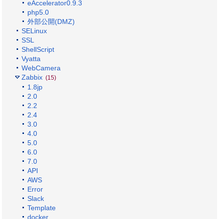
eAccelerator0.9.3
php5.0
外部公開(DMZ)
SELinux
SSL
ShellScript
Vyatta
WebCamera
Zabbix
(15)
1.8jp
2.0
2.2
2.4
3.0
4.0
5.0
6.0
7.0
API
AWS
Error
Slack
Template
docker