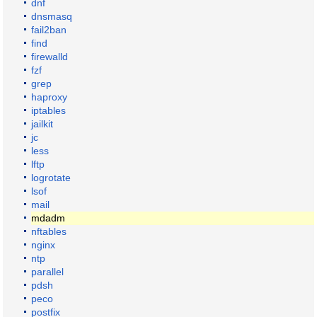
dnf
dnsmasq
fail2ban
find
firewalld
fzf
grep
haproxy
iptables
jailkit
jc
less
lftp
logrotate
lsof
mail
mdadm
nftables
nginx
ntp
parallel
pdsh
peco
postfix