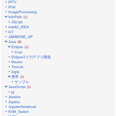
IPTV
IPv6
ImageProcessing
InfoPath
(1)
JScript
IntelliJ_IDEA
IoT
JAWBONE_UP
Java
(8)
Eclipse
(1)
Cray
Eclipse3.1でiアプリ開発
Maven
Tomcat
log4j
携帯
(1)
サンプル
JavaScript
(1)
jq
Jenkins
Jujutsu
JupyterNotebook
KVM_Switch