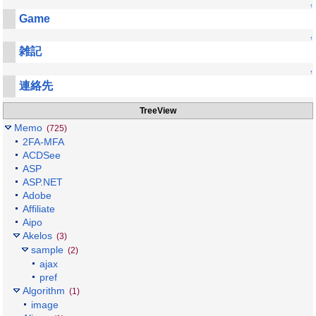
↑
Game
↑
雑記
↑
連絡先
TreeView
Memo
(725)
2FA-MFA
ACDSee
ASP
ASP.NET
Adobe
Affiliate
Aipo
Akelos
(3)
sample
(2)
ajax
pref
Algorithm
(1)
image