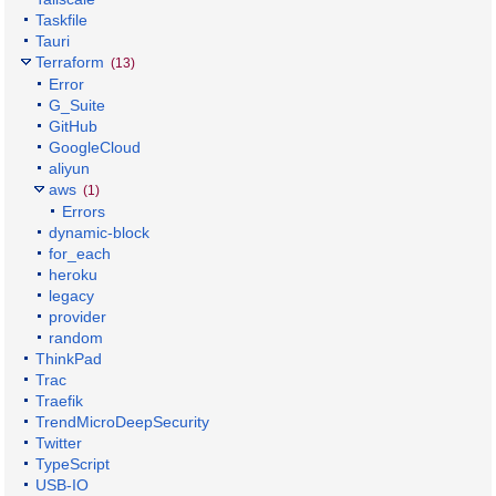
Taskfile
Tauri
Terraform
(13)
Error
G_Suite
GitHub
GoogleCloud
aliyun
aws
(1)
Errors
dynamic-block
for_each
heroku
legacy
provider
random
ThinkPad
Trac
Traefik
TrendMicroDeepSecurity
Twitter
TypeScript
USB-IO