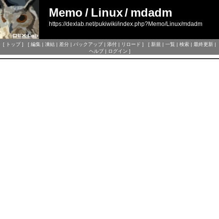
Memo
/
Linux
/
mdadm
https://dexlab.net/pukiwiki/index.php?Memo/Linux/mdadm
[
トップ
] [
編集
|
凍結
|
差分
|
バックアップ
|
添付
|
リロード
] [
新規
|
一覧
|
検索
|
最終更新
|
ヘルプ
|
ログイン
]