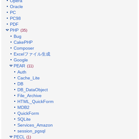
Opera
Oracle
PC
PC98
PDF
PHP
(35)
Bug
CakePHP
Composer
Excelファイル生成
Google
PEAR
(11)
Auth
Cache_Lite
DB
DB_DataObject
File_Archive
HTML_QuickForm
MDB2
QuickForm
SQLite
Services_Amazon
session_pgsql
PECL
(1)