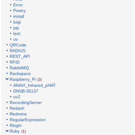
Error
Poetry
install
luigi
pip
test
uv
QRCode
RADIUS
REST_API
RFID
RabbitMQ
Rackspace
Raspberry_Pi
(3)
ANAVI_Infrared_pHAT
DNSB-35137
co2
RecordingServer
Redash
Redmine
RegularExpression
Rlogin
Ruby
(1)