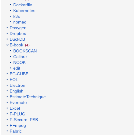
Dockerfile
Kubernetes
k3s
nomad
Doxygen
Dropbox
DuckDB
E-book
(4)
BOOKSCAN
Calibre
NOOK
edit
EC-CUBE
EOL
Electron
English
EstimateTechnique
Evernote
Excel
F-PLUG
F-Secure_PSB
FFmpeg
Fabric