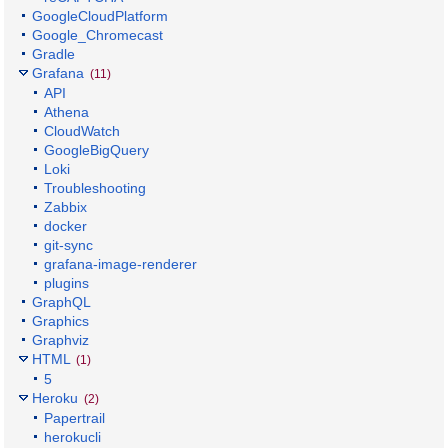
GoogleCloudPlatform
Google_Chromecast
Gradle
Grafana
(11)
API
Athena
CloudWatch
GoogleBigQuery
Loki
Troubleshooting
Zabbix
docker
git-sync
grafana-image-renderer
plugins
GraphQL
Graphics
Graphviz
HTML
(1)
5
Heroku
(2)
Papertrail
herokucli