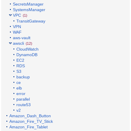
SecretsManager
SystemsManager
VPC
(1)
TransitGateway
VPN
WAF
aws-vault
awscli
(12)
CloudWatch
DynamoDB
EC2
RDS
S3
backup
ce
elb
error
parallel
route53
v2
Amazon_Dash_Button
Amazon_Fire_TV_Stick
Amazon_Fire_Tablet