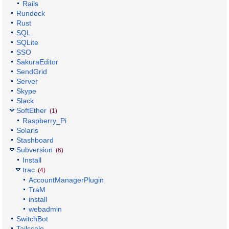
Rails
Rundeck
Rust
SQL
SQLite
SSO
SakuraEditor
SendGrid
Server
Skype
Slack
SoftEther
(1)
Raspberry_Pi
Solaris
Stashboard
Subversion
(6)
Install
trac
(4)
AccountManagerPlugin
TraM
install
webadmin
SwitchBot
Tailscale