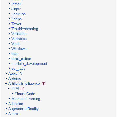
Install
Jinja2
Lookups
Loops
Tower
Troubleshooting
Validation
Variables
Vault
Windows
ldap
local_action
module_development
set_fact
AppleTV
Arduino
ArtificialIntelligence
(3)
LLM
(1)
ClaudeCode
MachineLearning
Atlassian
AugmentedReality
Azure