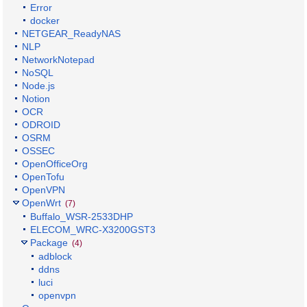
Error
docker
NETGEAR_ReadyNAS
NLP
NetworkNotepad
NoSQL
Node.js
Notion
OCR
ODROID
OSRM
OSSEC
OpenOfficeOrg
OpenTofu
OpenVPN
OpenWrt
(7)
Buffalo_WSR-2533DHP
ELECOM_WRC-X3200GST3
Package
(4)
adblock
ddns
luci
openvpn