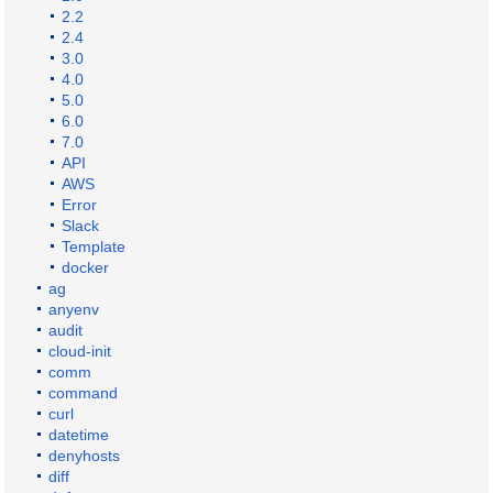
2.2
2.4
3.0
4.0
5.0
6.0
7.0
API
AWS
Error
Slack
Template
docker
ag
anyenv
audit
cloud-init
comm
command
curl
datetime
denyhosts
diff