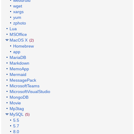
webdruid
wget
xargs
yum
zphoto
Lua
MSOffice
MacOS X
(2)
Homebrew
app
MariaDB
Markdown
MemoApp
Mermaid
MessagePack
MicrosoftTeams
MicrosoftVisualStudio
MongoDB
Movie
Mp3tag
MySQL
(5)
5.5
5.7
8.0