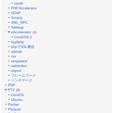
oauth
PHP Accelerator
SOAP
Smarty
XML_RPC
Xdebug
eAccelerator
(1)
CentOS5.2
log4php
phpでSSL通信
qdmail
rss
simpletest
wkhtmltox
xhprof
フレームワーク
ベンチマーク
PSP
PT2
(2)
CentOS
Ubuntu
Packer
Parquet