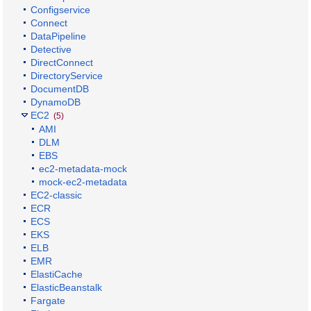
Configservice
Connect
DataPipeline
Detective
DirectConnect
DirectoryService
DocumentDB
DynamoDB
EC2
(5)
AMI
DLM
EBS
ec2-metadata-mock
mock-ec2-metadata
EC2-classic
ECR
ECS
EKS
ELB
EMR
ElastiCache
ElasticBeanstalk
Fargate