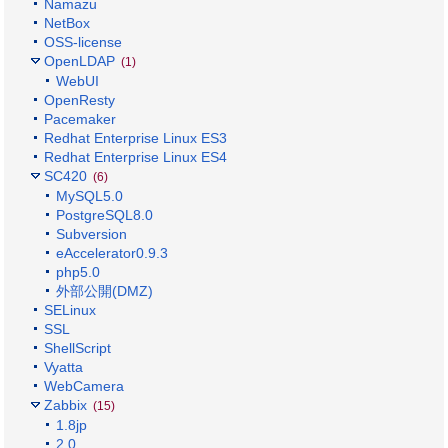
Namazu
NetBox
OSS-license
OpenLDAP
(1)
WebUI
OpenResty
Pacemaker
Redhat Enterprise Linux ES3
Redhat Enterprise Linux ES4
SC420
(6)
MySQL5.0
PostgreSQL8.0
Subversion
eAccelerator0.9.3
php5.0
外部公開(DMZ)
SELinux
SSL
ShellScript
Vyatta
WebCamera
Zabbix
(15)
1.8jp
2.0