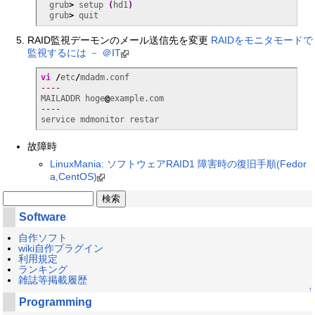
　grub
>
 setup 
(
hd1
)
　grub
>
 quit
RAID監視デーモンのメール送信先を変更
RAIDをモニタモードで
監視するには － ＠IT
vi
/
etc
/
----
MAILADDR hoge
@
----
service mdmonitor restar
故障時
LinuxMania: ソフトウェアRAID1 障害時の復旧手順(Fedor
a,CentOS)
Software
自作ソフト
wiki自作プラグイン
利用規定
ランキング
雑誌等掲載履歴
↑
Programming