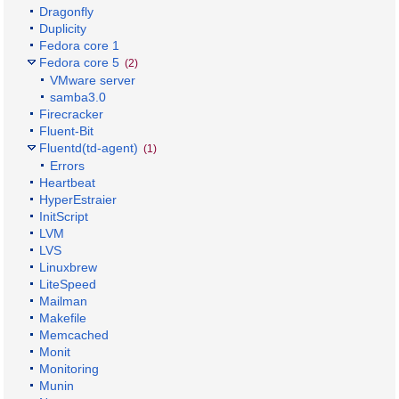
Dragonfly
Duplicity
Fedora core 1
Fedora core 5
(2)
VMware server
samba3.0
Firecracker
Fluent-Bit
Fluentd(td-agent)
(1)
Errors
Heartbeat
HyperEstraier
InitScript
LVM
LVS
Linuxbrew
LiteSpeed
Mailman
Makefile
Memcached
Monit
Monitoring
Munin