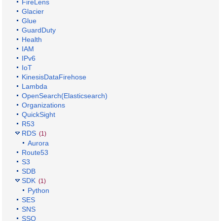
FireLens
Glacier
Glue
GuardDuty
Health
IAM
IPv6
IoT
KinesisDataFirehose
Lambda
OpenSearch(Elasticsearch)
Organizations
QuickSight
R53
RDS
(1)
Aurora
Route53
S3
SDB
SDK
(1)
Python
SES
SNS
SSO