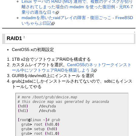
Linux サーバの RAID (MD) 運用で、複数のディスクが切り
離されてしまった場合の mdadm を使った復旧例 - 元RX-7
乗りの適当な日々
mdadmを用いたraidアレイの障害・復旧ごっこ - FreeBSD
いちゃらぶ日記
↑
RAID1
†
CentOS5.xの初期設定
1TB x2台でソフトウェアRAIDを構成する
カスタムレイアウトを選択。
CentOS5のネットワークインスト
ール中にソフトウェアRAIDを構築しよう 2
GURBを/dev/md0上にインストール を選択
grubはsdaにしかインストールされてないので、sdbにもインス
トールしてやる
# more /boot/grub/device.map 
# this device map was generated by anaconda
(
hd0
)
/
dev
/
(
hd1
)
/
dev
/
sdb

[
root
@
linux ~
]
# grub
　grub
>
 root 
(
hd0,
0
)
　grub
>
 setup 
(
hd0
)
　grub
>
 root 
(
hd1,
0
)