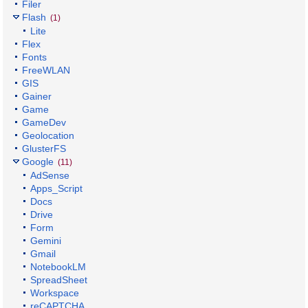
Filer
Flash
(1)
Lite
Flex
Fonts
FreeWLAN
GIS
Gainer
Game
GameDev
Geolocation
GlusterFS
Google
(11)
AdSense
Apps_Script
Docs
Drive
Form
Gemini
Gmail
NotebookLM
SpreadSheet
Workspace
reCAPTCHA