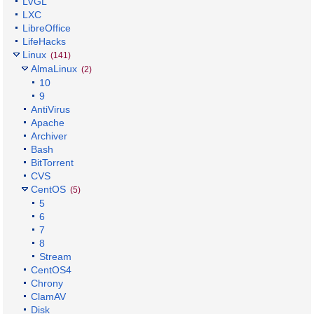
LVGL
LXC
LibreOffice
LifeHacks
Linux
(141)
AlmaLinux
(2)
10
9
AntiVirus
Apache
Archiver
Bash
BitTorrent
CVS
CentOS
(5)
5
6
7
8
Stream
CentOS4
Chrony
ClamAV
Disk