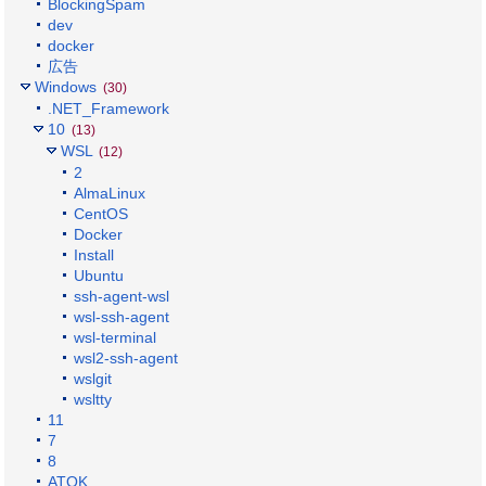
BlockingSpam
dev
docker
広告
Windows
(30)
.NET_Framework
10
(13)
WSL
(12)
2
AlmaLinux
CentOS
Docker
Install
Ubuntu
ssh-agent-wsl
wsl-ssh-agent
wsl-terminal
wsl2-ssh-agent
wslgit
wsltty
11
7
8
ATOK