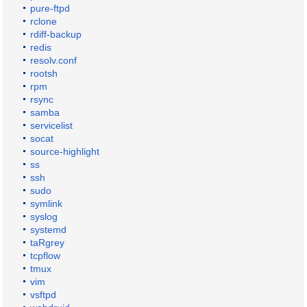
pure-ftpd
rclone
rdiff-backup
redis
resolv.conf
rootsh
rpm
rsync
samba
servicelist
socat
source-highlight
ss
ssh
sudo
symlink
syslog
systemd
taRgrey
tcpflow
tmux
vim
vsftpd