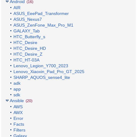
Android
(16)
AIR
ASUS_EeePad_Transformer
ASUS_Nexus7
ASUS_ZenFone_Max_Pro_M1
GALAXY_Tab
HTC_Butterfly_s
HTC_Desire
HTC_Desire_HD
HTC_Desire_Z
HTC_HT-03A
Lenovo_Legion_Y700_2023
Lenovo_Xiaoxin_Pad_Pro_GT_2025
SHARP_AQUOS_sense4_lite
adk
app
sdk
Ansible
(20)
AWS
AWX
Error
Facts
Filters
Galaxy