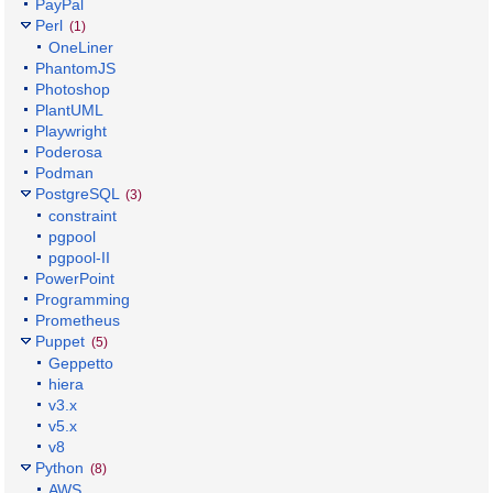
PayPal
Perl
(1)
OneLiner
PhantomJS
Photoshop
PlantUML
Playwright
Poderosa
Podman
PostgreSQL
(3)
constraint
pgpool
pgpool-II
PowerPoint
Programming
Prometheus
Puppet
(5)
Geppetto
hiera
v3.x
v5.x
v8
Python
(8)
AWS