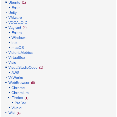
Ubuntu
(1)
Error
Unity
VMware
VOCALOID
Vagrant
(4)
Errors
Windows
box
macOS
VictoriaMetrics
VirtualBox
Visio
VisualStudioCode
(1)
AWS
VxWorks
WebBrowser
(5)
Chrome
Chromium
Firefox
(1)
PreBar
Vivaldi
Wiki
(4)