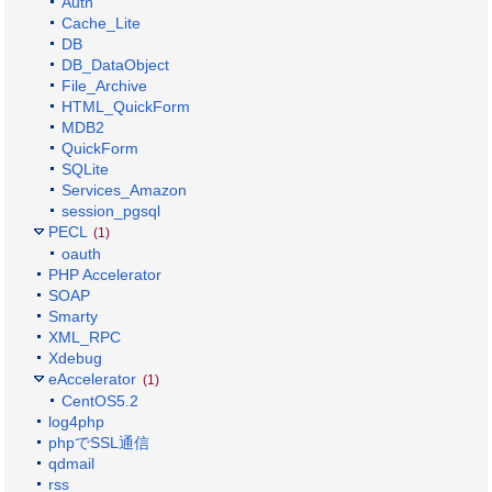
Auth
Cache_Lite
DB
DB_DataObject
File_Archive
HTML_QuickForm
MDB2
QuickForm
SQLite
Services_Amazon
session_pgsql
PECL
(1)
oauth
PHP Accelerator
SOAP
Smarty
XML_RPC
Xdebug
eAccelerator
(1)
CentOS5.2
log4php
phpでSSL通信
qdmail
rss