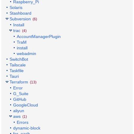
Raspberry_Pi
Solaris
Stashboard
Subversion
(6)
Install
trac
(4)
AccountManagerPlugin
TraM
install
webadmin
SwitchBot
Tailscale
Taskfile
Tauri
Terraform
(13)
Error
G_Suite
GitHub
GoogleCloud
aliyun
aws
(1)
Errors
dynamic-block
for_each