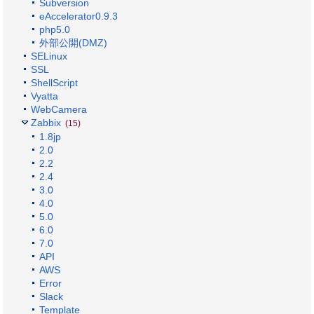
Subversion
eAccelerator0.9.3
php5.0
外部公開(DMZ)
SELinux
SSL
ShellScript
Vyatta
WebCamera
Zabbix
(15)
1.8jp
2.0
2.2
2.4
3.0
4.0
5.0
6.0
7.0
API
AWS
Error
Slack
Template