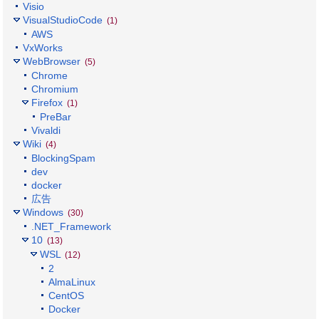
Visio
VisualStudioCode
(1)
AWS
VxWorks
WebBrowser
(5)
Chrome
Chromium
Firefox
(1)
PreBar
Vivaldi
Wiki
(4)
BlockingSpam
dev
docker
広告
Windows
(30)
.NET_Framework
10
(13)
WSL
(12)
2
AlmaLinux
CentOS
Docker