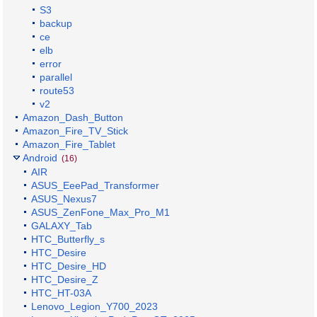
S3
backup
ce
elb
error
parallel
route53
v2
Amazon_Dash_Button
Amazon_Fire_TV_Stick
Amazon_Fire_Tablet
Android
(16)
AIR
ASUS_EeePad_Transformer
ASUS_Nexus7
ASUS_ZenFone_Max_Pro_M1
GALAXY_Tab
HTC_Butterfly_s
HTC_Desire
HTC_Desire_HD
HTC_Desire_Z
HTC_HT-03A
Lenovo_Legion_Y700_2023