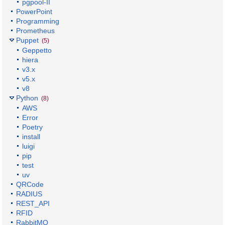
pgpool-II
PowerPoint
Programming
Prometheus
Puppet
(5)
Geppetto
hiera
v3.x
v5.x
v8
Python
(8)
AWS
Error
Poetry
install
luigi
pip
test
uv
QRCode
RADIUS
REST_API
RFID
RabbitMQ