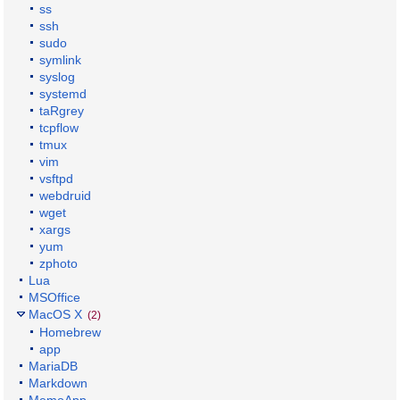
ss
ssh
sudo
symlink
syslog
systemd
taRgrey
tcpflow
tmux
vim
vsftpd
webdruid
wget
xargs
yum
zphoto
Lua
MSOffice
MacOS X
(2)
Homebrew
app
MariaDB
Markdown
MemoApp