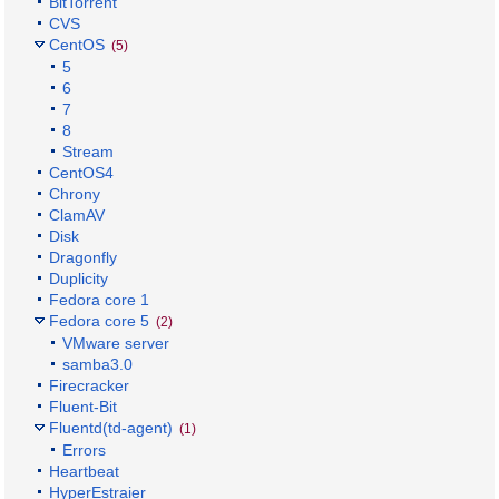
BitTorrent
CVS
CentOS
(5)
5
6
7
8
Stream
CentOS4
Chrony
ClamAV
Disk
Dragonfly
Duplicity
Fedora core 1
Fedora core 5
(2)
VMware server
samba3.0
Firecracker
Fluent-Bit
Fluentd(td-agent)
(1)
Errors
Heartbeat
HyperEstraier