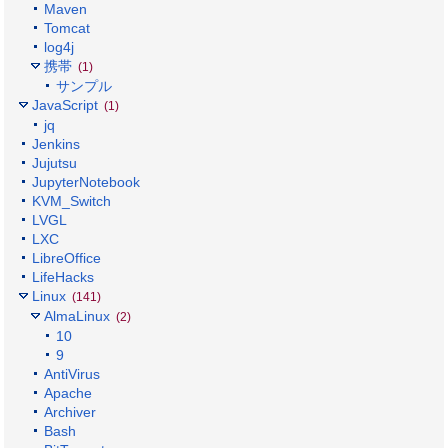
Maven
Tomcat
log4j
携帯
(1)
サンプル
JavaScript
(1)
jq
Jenkins
Jujutsu
JupyterNotebook
KVM_Switch
LVGL
LXC
LibreOffice
LifeHacks
Linux
(141)
AlmaLinux
(2)
10
9
AntiVirus
Apache
Archiver
Bash