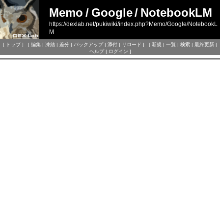
Memo
/
Google
/
NotebookLM
https://dexlab.net/pukiwiki/index.php?Memo/Google/NotebookL
M
[
トップ
] [
編集
|
凍結
|
差分
|
バックアップ
|
添付
|
リロード
] [
新規
|
一覧
|
検索
|
最終更新
|
ヘルプ
|
ログイン
]