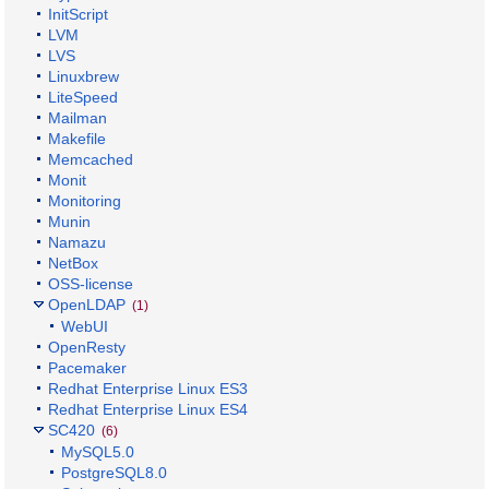
InitScript
LVM
LVS
Linuxbrew
LiteSpeed
Mailman
Makefile
Memcached
Monit
Monitoring
Munin
Namazu
NetBox
OSS-license
OpenLDAP
(1)
WebUI
OpenResty
Pacemaker
Redhat Enterprise Linux ES3
Redhat Enterprise Linux ES4
SC420
(6)
MySQL5.0
PostgreSQL8.0