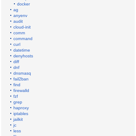
docker
ag
anyenv
audit
cloud-init
comm
command
curl
datetime
denyhosts
diff
dnf
dnsmasq
fail2ban
find
firewalld
fzf
grep
haproxy
iptables
jailkit
jc
less