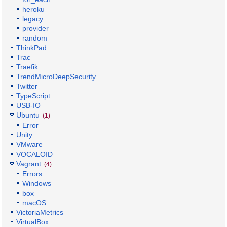
heroku
legacy
provider
random
ThinkPad
Trac
Traefik
TrendMicroDeepSecurity
Twitter
TypeScript
USB-IO
Ubuntu
(1)
Error
Unity
VMware
VOCALOID
Vagrant
(4)
Errors
Windows
box
macOS
VictoriaMetrics
VirtualBox