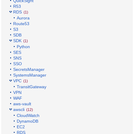
QuickSight
R53
RDS
(1)
Aurora
Route53
S3
SDB
SDK
(1)
Python
SES
SNS
SSO
SecretsManager
SystemsManager
VPC
(1)
TransitGateway
VPN
WAF
aws-vault
awscli
(12)
CloudWatch
DynamoDB
EC2
RDS