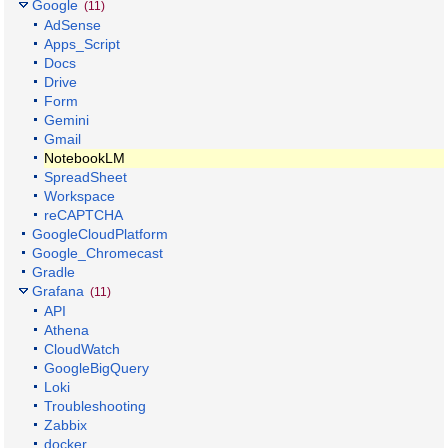
Google
(11)
AdSense
Apps_Script
Docs
Drive
Form
Gemini
Gmail
NotebookLM
SpreadSheet
Workspace
reCAPTCHA
GoogleCloudPlatform
Google_Chromecast
Gradle
Grafana
(11)
API
Athena
CloudWatch
GoogleBigQuery
Loki
Troubleshooting
Zabbix
docker