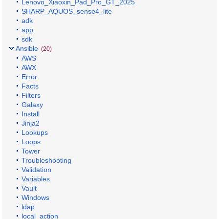
Lenovo_Xiaoxin_Pad_Pro_GT_2025
SHARP_AQUOS_sense4_lite
adk
app
sdk
Ansible
(20)
AWS
AWX
Error
Facts
Filters
Galaxy
Install
Jinja2
Lookups
Loops
Tower
Troubleshooting
Validation
Variables
Vault
Windows
ldap
local_action