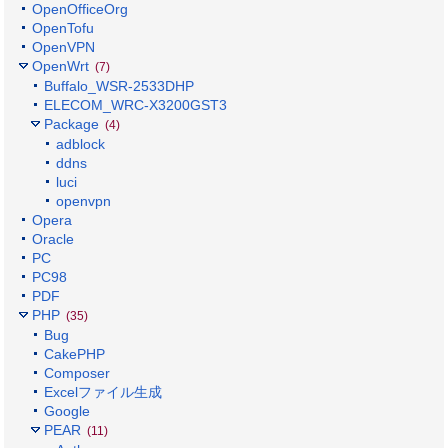
OpenOfficeOrg
OpenTofu
OpenVPN
OpenWrt
(7)
Buffalo_WSR-2533DHP
ELECOM_WRC-X3200GST3
Package
(4)
adblock
ddns
luci
openvpn
Opera
Oracle
PC
PC98
PDF
PHP
(35)
Bug
CakePHP
Composer
Excelファイル生成
Google
PEAR
(11)