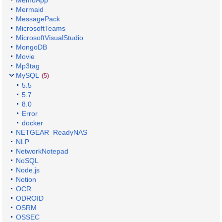
Mermaid
MessagePack
MicrosoftTeams
MicrosoftVisualStudio
MongoDB
Movie
Mp3tag
MySQL
(5)
5.5
5.7
8.0
Error
docker
NETGEAR_ReadyNAS
NLP
NetworkNotepad
NoSQL
Node.js
Notion
OCR
ODROID
OSRM
OSSEC