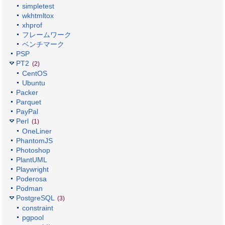
simpletest
wkhtmltox
xhprof
フレームワーク
ベンチマーク
PSP
PT2
(2)
CentOS
Ubuntu
Packer
Parquet
PayPal
Perl
(1)
OneLiner
PhantomJS
Photoshop
PlantUML
Playwright
Poderosa
Podman
PostgreSQL
(3)
constraint
pgpool