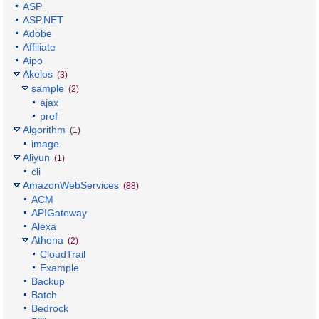
ASP
ASP.NET
Adobe
Affiliate
Aipo
Akelos
(3)
sample
(2)
ajax
pref
Algorithm
(1)
image
Aliyun
(1)
cli
AmazonWebServices
(88)
ACM
APIGateway
Alexa
Athena
(2)
CloudTrail
Example
Backup
Batch
Bedrock