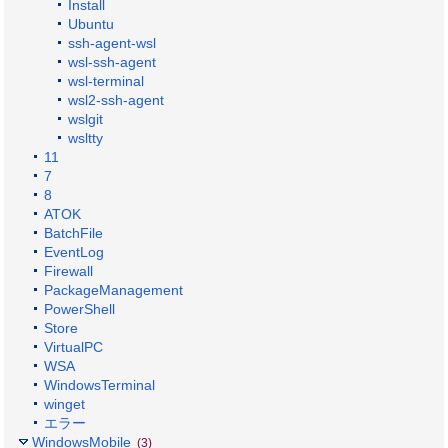
Install
Ubuntu
ssh-agent-wsl
wsl-ssh-agent
wsl-terminal
wsl2-ssh-agent
wslgit
wsltty
11
7
8
ATOK
BatchFile
EventLog
Firewall
PackageManagement
PowerShell
Store
VirtualPC
WSA
WindowsTerminal
winget
エラー
WindowsMobile
(3)