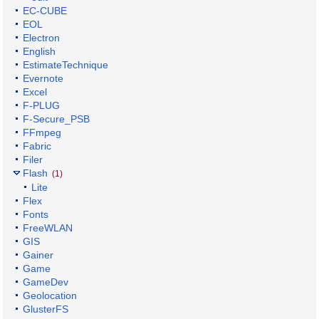
EC-CUBE
EOL
Electron
English
EstimateTechnique
Evernote
Excel
F-PLUG
F-Secure_PSB
FFmpeg
Fabric
Filer
Flash
(1)
Lite
Flex
Fonts
FreeWLAN
GIS
Gainer
Game
GameDev
Geolocation
GlusterFS