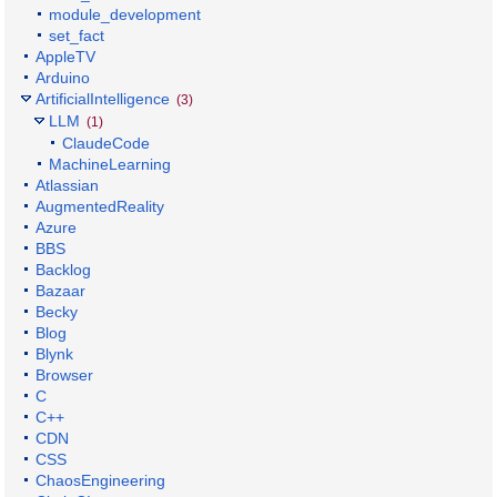
module_development
set_fact
AppleTV
Arduino
ArtificialIntelligence
(3)
LLM
(1)
ClaudeCode
MachineLearning
Atlassian
AugmentedReality
Azure
BBS
Backlog
Bazaar
Becky
Blog
Blynk
Browser
C
C++
CDN
CSS
ChaosEngineering