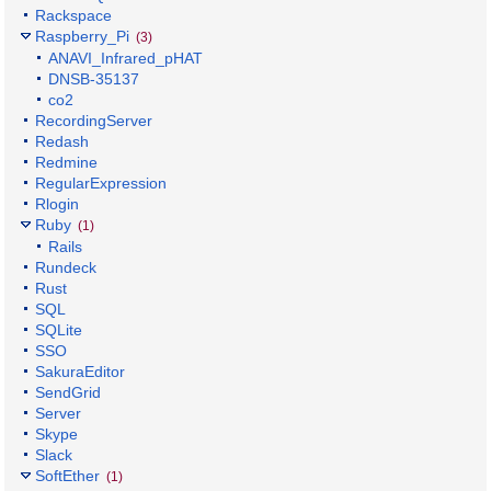
Rackspace
Raspberry_Pi
(3)
ANAVI_Infrared_pHAT
DNSB-35137
co2
RecordingServer
Redash
Redmine
RegularExpression
Rlogin
Ruby
(1)
Rails
Rundeck
Rust
SQL
SQLite
SSO
SakuraEditor
SendGrid
Server
Skype
Slack
SoftEther
(1)