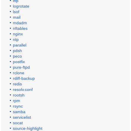
lftp
logrotate
lsof
mail
mdadm
nftables
nginx
ntp
parallel
pdsh
peco
postfix
pure-ftpd
rclone
rdiff-backup
redis
resolv.conf
rootsh
rpm
rsync
samba
servicelist
socat
source-highlight