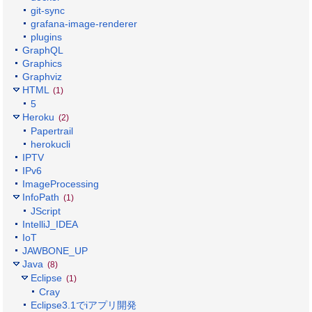
git-sync
grafana-image-renderer
plugins
GraphQL
Graphics
Graphviz
HTML
(1)
5
Heroku
(2)
Papertrail
herokucli
IPTV
IPv6
ImageProcessing
InfoPath
(1)
JScript
IntelliJ_IDEA
IoT
JAWBONE_UP
Java
(8)
Eclipse
(1)
Cray
Eclipse3.1でiアプリ開発