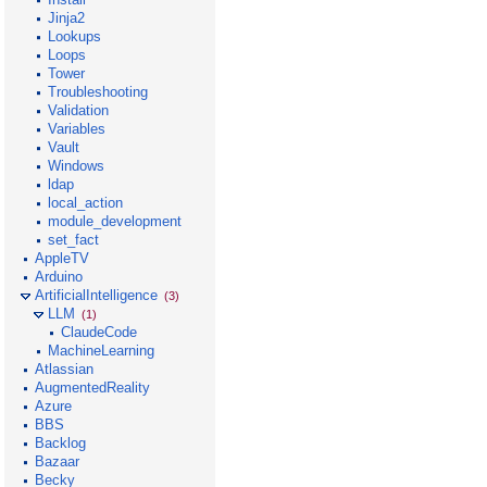
Jinja2
Lookups
Loops
Tower
Troubleshooting
Validation
Variables
Vault
Windows
ldap
local_action
module_development
set_fact
AppleTV
Arduino
ArtificialIntelligence
(3)
LLM
(1)
ClaudeCode
MachineLearning
Atlassian
AugmentedReality
Azure
BBS
Backlog
Bazaar
Becky