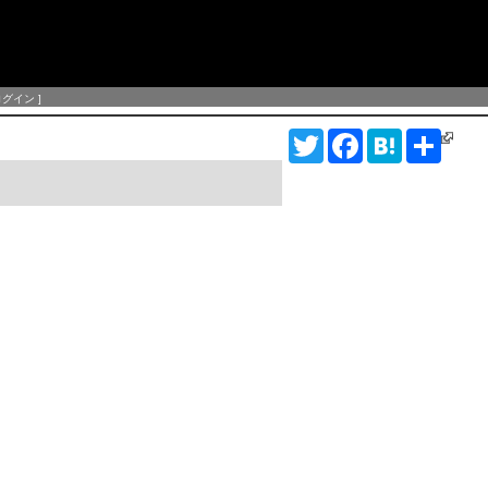
ログイン
]
T
F
H
S
w
a
a
h
i
c
t
a
t
e
e
r
t
b
n
e
e
o
a
r
o
k