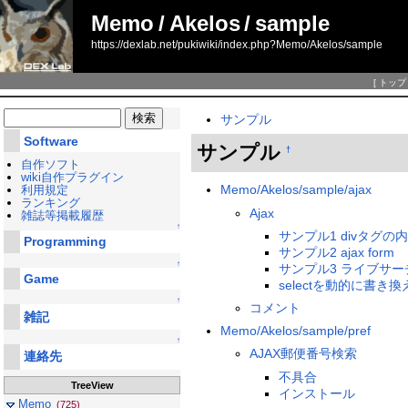
Memo
/
Akelos
/
sample
https://dexlab.net/pukiwiki/index.php?Memo/Akelos/sample
[
トップ
サンプル
Software
サンプル
†
自作ソフト
wiki自作プラグイン
Memo/Akelos/sample/ajax
利用規定
ランキング
Ajax
雑誌等掲載履歴
↑
サンプル1 divタグ
Programming
サンプル2 ajax form
↑
サンプル3 ライブサーチ
Game
selectを動的に書き換
↑
コメント
雑記
Memo/Akelos/sample/pref
↑
AJAX郵便番号検索
連絡先
不具合
TreeView
インストール
Memo
(725)