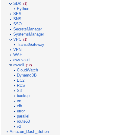
SDK
(1)
Python
SES
SNS
SSO
SecretsManager
SystemsManager
VPC
(1)
TransitGateway
VPN
WAF
aws-vault
awscli
(12)
CloudWatch
DynamoDB
EC2
RDS
S3
backup
ce
elb
error
parallel
route53
v2
Amazon_Dash_Button