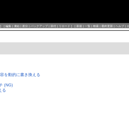
] [
編集
|
凍結
|
差分
|
バックアップ
|
添付
|
リロード
] [
新規
|
一覧
|
検索
|
最終更新
|
ヘルプ
|
の内容を動的に書き換える
 (NG)
える