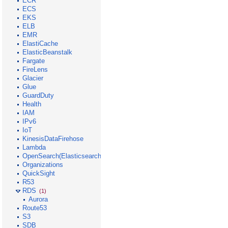
ECR
ECS
EKS
ELB
EMR
ElastiCache
ElasticBeanstalk
Fargate
FireLens
Glacier
Glue
GuardDuty
Health
IAM
IPv6
IoT
KinesisDataFirehose
Lambda
OpenSearch(Elasticsearch)
Organizations
QuickSight
R53
RDS
(1)
Aurora
Route53
S3
SDB