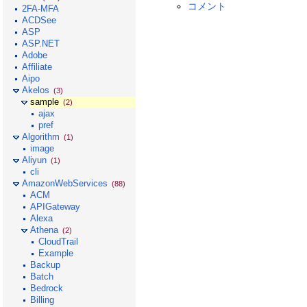
コメント
2FA-MFA
ACDSee
ASP
ASP.NET
Adobe
Affiliate
Aipo
Akelos
(3)
sample
(2)
ajax
pref
Algorithm
(1)
image
Aliyun
(1)
cli
AmazonWebServices
(88)
ACM
APIGateway
Alexa
Athena
(2)
CloudTrail
Example
Backup
Batch
Bedrock
Billing