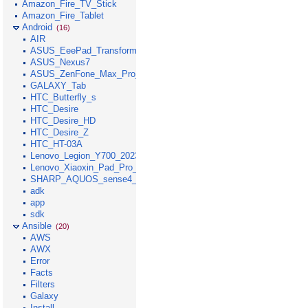
Amazon_Fire_TV_Stick
Amazon_Fire_Tablet
Android
(16)
AIR
ASUS_EeePad_Transformer
ASUS_Nexus7
ASUS_ZenFone_Max_Pro_M1
GALAXY_Tab
HTC_Butterfly_s
HTC_Desire
HTC_Desire_HD
HTC_Desire_Z
HTC_HT-03A
Lenovo_Legion_Y700_2023
Lenovo_Xiaoxin_Pad_Pro_GT_2025
SHARP_AQUOS_sense4_lite
adk
app
sdk
Ansible
(20)
AWS
AWX
Error
Facts
Filters
Galaxy
Install