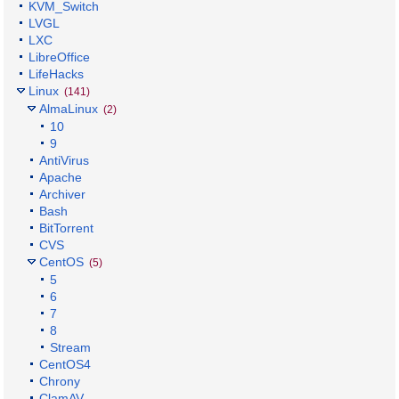
KVM_Switch
LVGL
LXC
LibreOffice
LifeHacks
Linux
(141)
AlmaLinux
(2)
10
9
AntiVirus
Apache
Archiver
Bash
BitTorrent
CVS
CentOS
(5)
5
6
7
8
Stream
CentOS4
Chrony
ClamAV