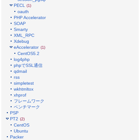
PECL
(1)
oauth
PHP Accelerator
SOAP
Smarty
XML_RPC
Xdebug
eAccelerator
(1)
CentOS5.2
log4php
phpでSSL通信
qdmail
rss
simpletest
wkhtmltox
xhprof
フレームワーク
ベンチマーク
PSP
PT2
(2)
CentOS
Ubuntu
Packer