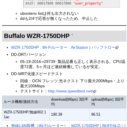
mtd7: 0001f800 0001f800 
"user_property"
ubootenv listは何も出力されない
ddも2/4で応答が無くなったため、中止した
↑
Buffalo WZR-1750DHP
†
WZR-1750DHP : Wi-Fiルーター : AirStation | バッファロー
DD-DRTバージョン
05-19-2016-r29739: 製品品番も正しく表示される。CPU温
度72度。5ヶ月ほど連続稼働しているが安定。
DD-WRT化後スピードテスト
回線：OCN フレッツ 光ネクスト 下り最大200Mbps・上り
最大100Mbps
テストサイト：
http://www.speedtest.net/
download(Mbps) 3回平
upload(Mbps) 3回平
ルータ機種/接続方法
均
均
WZR-1750DHP/無線802.1
190.39
96.51
1ac
無線LAN親機（Wi-Fiルーター） : WZR-1750DHP | BUFFALO バ