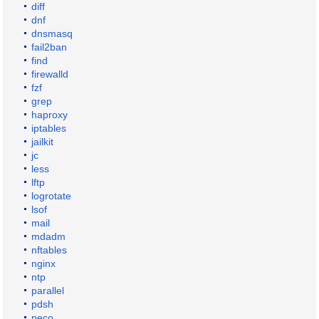
diff
dnf
dnsmasq
fail2ban
find
firewalld
fzf
grep
haproxy
iptables
jailkit
jc
less
lftp
logrotate
lsof
mail
mdadm
nftables
nginx
ntp
parallel
pdsh
peco