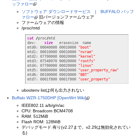
ッファロー
ソフトウェア ダウンロードサービス | BUFFALO バッフ
ァロー
旧バージョンファームウェア
ファームウェアの情報
/proc/mtd
cat
/
proc
/
mtd

dev:    
size
   erasesize  name

mtd0: 00040000 00010000 
"boot"
mtd1: 00010000 00010000 
"nvram"
mtd2: 07700000 00020000 
"kernel"
mtd3: 07548970 00020000 
"rootfs"
mtd4: 07700000 00020000 
"linux"
mtd5: 00800000 00020000 
"user_property_raw"
mtd6: 00100000 00020000 
"BBT"
mtd7: 0001f800 0001f800 
"user_property"
ubootenv listは何も出力されない
Buffalo WZR-1750DHP [OpenWrt Wiki]
IEEE802.11 a/b/g/n/ac
CPU: Broadcom BCM4708
RAM: 512MiB
Flash ROM: 128MiB
デバッグモード:有り(v2.27まで。v2.29は無効化されてい
る)