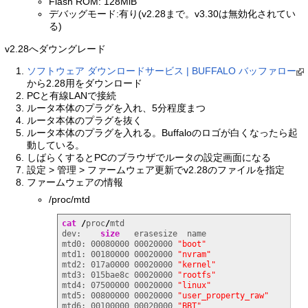
Flash ROM: 128MiB
デバッグモード:有り(v2.28まで。v3.30は無効化されてい
る)
v2.28へダウングレード
ソフトウェア ダウンロードサービス | BUFFALO バッファロー
から2.28用をダウンロード
PCと有線LANで接続
ルータ本体のプラグを入れ、5分程度まつ
ルータ本体のプラグを抜く
ルータ本体のプラグを入れる。Buffaloのロゴが白くなったら起
動している。
しばらくするとPCのブラウザでルータの設定画面になる
設定 > 管理 > ファームウェア更新でv2.28のファイルを指定
ファームウェアの情報
/proc/mtd
cat
/
proc
/
mtd

dev:    
size
   erasesize  name

mtd0: 00080000 00020000 
"boot"
mtd1: 00180000 00020000 
"nvram"
mtd2: 017a0000 00020000 
"kernel"
mtd3: 015bae8c 00020000 
"rootfs"
mtd4: 07500000 00020000 
"linux"
mtd5: 00800000 00020000 
"user_property_raw"
mtd6: 00100000 00020000 
"BBT"