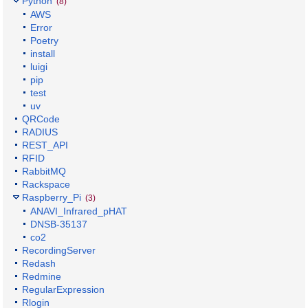
Python
(8)
AWS
Error
Poetry
install
luigi
pip
test
uv
QRCode
RADIUS
REST_API
RFID
RabbitMQ
Rackspace
Raspberry_Pi
(3)
ANAVI_Infrared_pHAT
DNSB-35137
co2
RecordingServer
Redash
Redmine
RegularExpression
Rlogin