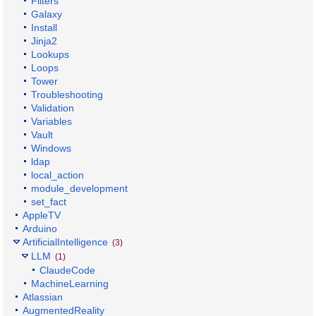
Filters
Galaxy
Install
Jinja2
Lookups
Loops
Tower
Troubleshooting
Validation
Variables
Vault
Windows
ldap
local_action
module_development
set_fact
AppleTV
Arduino
ArtificialIntelligence
(3)
LLM
(1)
ClaudeCode
MachineLearning
Atlassian
AugmentedReality