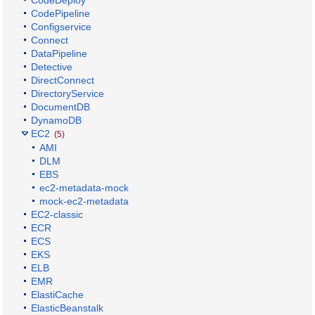
CodeDeploy
CodePipeline
Configservice
Connect
DataPipeline
Detective
DirectConnect
DirectoryService
DocumentDB
DynamoDB
EC2
(5)
AMI
DLM
EBS
ec2-metadata-mock
mock-ec2-metadata
EC2-classic
ECR
ECS
EKS
ELB
EMR
ElastiCache
ElasticBeanstalk