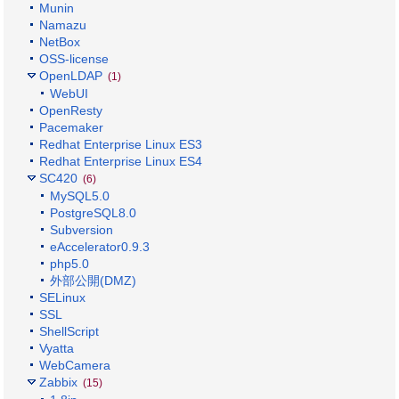
Munin
Namazu
NetBox
OSS-license
OpenLDAP
(1)
WebUI
OpenResty
Pacemaker
Redhat Enterprise Linux ES3
Redhat Enterprise Linux ES4
SC420
(6)
MySQL5.0
PostgreSQL8.0
Subversion
eAccelerator0.9.3
php5.0
外部公開(DMZ)
SELinux
SSL
ShellScript
Vyatta
WebCamera
Zabbix
(15)