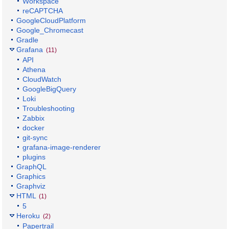
Workspace
reCAPTCHA
GoogleCloudPlatform
Google_Chromecast
Gradle
Grafana
(11)
API
Athena
CloudWatch
GoogleBigQuery
Loki
Troubleshooting
Zabbix
docker
git-sync
grafana-image-renderer
plugins
GraphQL
Graphics
Graphviz
HTML
(1)
5
Heroku
(2)
Papertrail