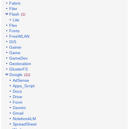
Fabric
Filer
Flash
(1)
Lite
Flex
Fonts
FreeWLAN
GIS
Gainer
Game
GameDev
Geolocation
GlusterFS
Google
(11)
AdSense
Apps_Script
Docs
Drive
Form
Gemini
Gmail
NotebookLM
SpreadSheet