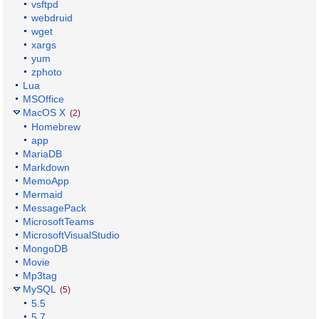
vsftpd
webdruid
wget
xargs
yum
zphoto
Lua
MSOffice
MacOS X
(2)
Homebrew
app
MariaDB
Markdown
MemoApp
Mermaid
MessagePack
MicrosoftTeams
MicrosoftVisualStudio
MongoDB
Movie
Mp3tag
MySQL
(5)
5.5
5.7