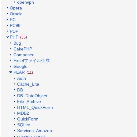
openvpn
Opera
Oracle
PC
PC98
PDF
PHP
(35)
Bug
CakePHP
Composer
Excelファイル生成
Google
PEAR
(11)
Auth
Cache_Lite
DB
DB_DataObject
File_Archive
HTML_QuickForm
MDB2
QuickForm
SQLite
Services_Amazon
session_pgsql