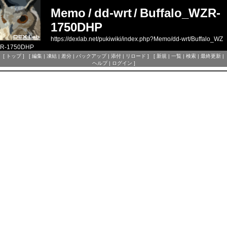
Memo
/
dd-wrt
/
Buffalo_WZR-
1750DHP
https://dexlab.net/pukiwiki/index.php?Memo/dd-wrt/Buffalo_WZ
R-1750DHP
[
トップ
] [
編集
|
凍結
|
差分
|
バックアップ
|
添付
|
リロード
] [
新規
|
一覧
|
検索
|
最終更新
|
ヘルプ
|
ログイン
]