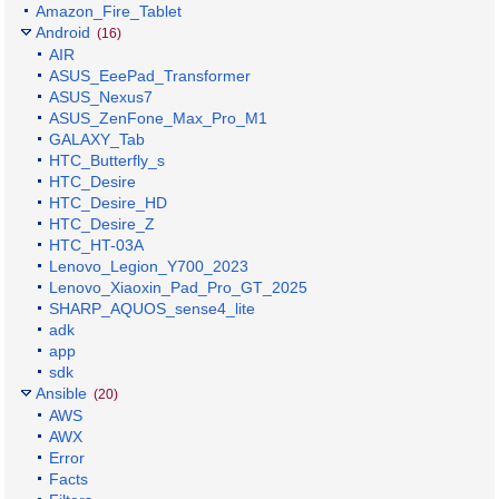
Amazon_Fire_Tablet
Android
(16)
AIR
ASUS_EeePad_Transformer
ASUS_Nexus7
ASUS_ZenFone_Max_Pro_M1
GALAXY_Tab
HTC_Butterfly_s
HTC_Desire
HTC_Desire_HD
HTC_Desire_Z
HTC_HT-03A
Lenovo_Legion_Y700_2023
Lenovo_Xiaoxin_Pad_Pro_GT_2025
SHARP_AQUOS_sense4_lite
adk
app
sdk
Ansible
(20)
AWS
AWX
Error
Facts