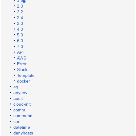
1.8jp
2.0
2.2
2.4
3.0
4.0
5.0
6.0
7.0
API
AWS
Error
Slack
Template
docker
ag
anyenv
audit
cloud-init
comm
command
curl
datetime
denyhosts