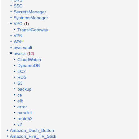
SNS
SSO
SecretsManager
SystemsManager
VPC
(1)
TransitGateway
VPN
WAF
aws-vault
awscli
(12)
CloudWatch
DynamoDB
EC2
RDS
S3
backup
ce
elb
error
parallel
route53
v2
Amazon_Dash_Button
Amazon_Fire_TV_Stick