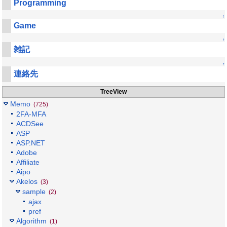
Programming
↑
Game
↑
雑記
↑
連絡先
TreeView
Memo
(725)
2FA-MFA
ACDSee
ASP
ASP.NET
Adobe
Affiliate
Aipo
Akelos
(3)
sample
(2)
ajax
pref
Algorithm
(1)