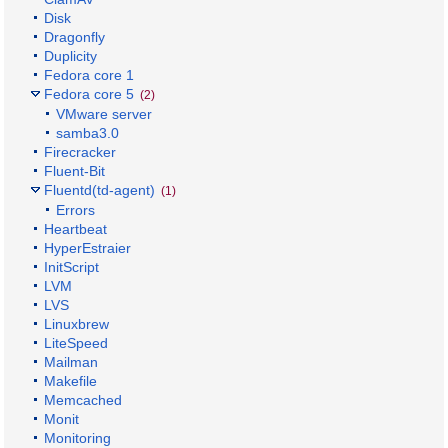
Disk
Dragonfly
Duplicity
Fedora core 1
Fedora core 5
(2)
VMware server
samba3.0
Firecracker
Fluent-Bit
Fluentd(td-agent)
(1)
Errors
Heartbeat
HyperEstraier
InitScript
LVM
LVS
Linuxbrew
LiteSpeed
Mailman
Makefile
Memcached
Monit
Monitoring