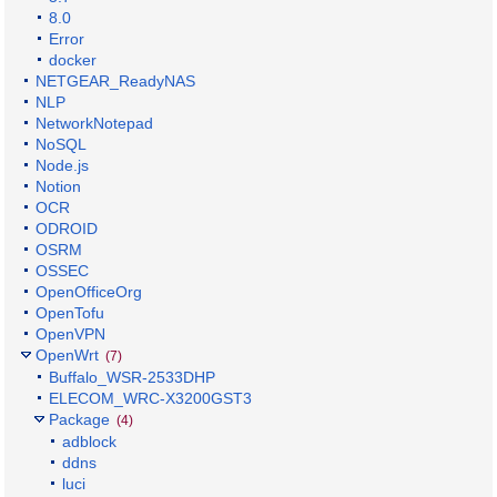
8.0
Error
docker
NETGEAR_ReadyNAS
NLP
NetworkNotepad
NoSQL
Node.js
Notion
OCR
ODROID
OSRM
OSSEC
OpenOfficeOrg
OpenTofu
OpenVPN
OpenWrt
(7)
Buffalo_WSR-2533DHP
ELECOM_WRC-X3200GST3
Package
(4)
adblock
ddns
luci