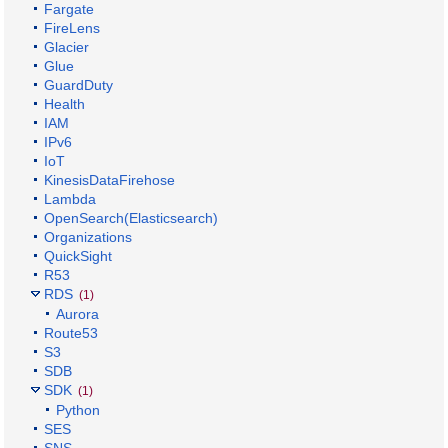
Fargate
FireLens
Glacier
Glue
GuardDuty
Health
IAM
IPv6
IoT
KinesisDataFirehose
Lambda
OpenSearch(Elasticsearch)
Organizations
QuickSight
R53
RDS
(1)
Aurora
Route53
S3
SDB
SDK
(1)
Python
SES