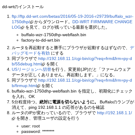
dd-wrtのインストール
ftp://ftp.dd-wrt.com/betas/2016/05-19-2016-r29739/buffalo_wzr-
1750dhp/
からダウンロード。
DD-WRT FIRMWARE CHANGE
LOG
を見て、ログが残っている最新を選択した。
buffalo-wzr-1750dhp-webflash.bin
factory-to-dd-wrt.bin
ルータを再起動すると勝手にブラウザが起動するはずなので、
デ
バッグモードを有効
にする
同ブラウザで
http://192.168.11.1/cgi-bin/cgi?req=frm&frm=py-d
b/55debug.html
を開く
USリージョンへ切替
を行う。変更前(JP)だと「ファームウェア
データが正しくありません。再起動します。」になる。
同ブラウザで
http://192.168.11.1/cgi-bin/cgi?req=frm&frm=py-d
b/firmup.html
を開く
buffalo-wzr-1750dhp-webflash.bin を指定し、初期化にチェック
を入れ、OK
5分程度待つ。
絶対に電源を切らないように。
Buffaloのランプが
消えて、ping 192.168.1.1 の応答があるのを確認
ルータのIPが変わっているので、ブラウザで
http://192.168.1.1/
を開き、管理ユーザの設定を行う
user: root
password: ********