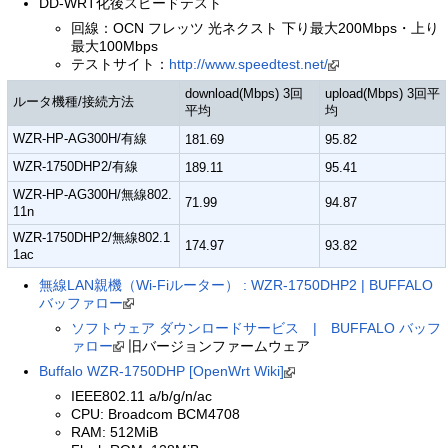
DD-WRT化後スピードテスト
回線：OCN フレッツ 光ネクスト 下り最大200Mbps・上り
最大100Mbps
テストサイト：
http://www.speedtest.net/
download(Mbps) 3回
upload(Mbps) 3回平
ルータ機種/接続方法
平均
均
WZR-HP-AG300H/有線
181.69
95.82
WZR-1750DHP2/有線
189.11
95.41
WZR-HP-AG300H/無線802.
71.99
94.87
11n
WZR-1750DHP2/無線802.1
174.97
93.82
1ac
無線LAN親機（Wi-Fiルーター） : WZR-1750DHP2 | BUFFALO
バッファロー
ソフトウェア ダウンロードサービス | BUFFALO バッフ
ァロー
旧バージョンファームウェア
Buffalo WZR-1750DHP [OpenWrt Wiki]
IEEE802.11 a/b/g/n/ac
CPU: Broadcom BCM4708
RAM: 512MiB