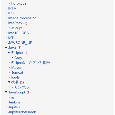
herokucli
IPTV
IPv6
ImageProcessing
InfoPath
(1)
JScript
IntelliJ_IDEA
IoT
JAWBONE_UP
Java
(8)
Eclipse
(1)
Cray
Eclipse3.1でiアプリ開発
Maven
Tomcat
log4j
携帯
(1)
サンプル
JavaScript
(1)
jq
Jenkins
Jujutsu
JupyterNotebook