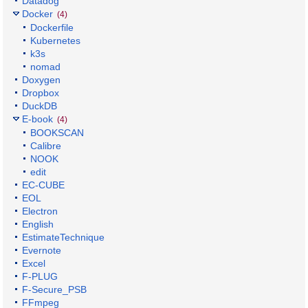
Datadog
Docker
(4)
Dockerfile
Kubernetes
k3s
nomad
Doxygen
Dropbox
DuckDB
E-book
(4)
BOOKSCAN
Calibre
NOOK
edit
EC-CUBE
EOL
Electron
English
EstimateTechnique
Evernote
Excel
F-PLUG
F-Secure_PSB
FFmpeg