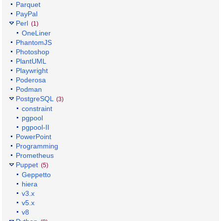
Parquet
PayPal
Perl
(1)
OneLiner
PhantomJS
Photoshop
PlantUML
Playwright
Poderosa
Podman
PostgreSQL
(3)
constraint
pgpool
pgpool-II
PowerPoint
Programming
Prometheus
Puppet
(5)
Geppetto
hiera
v3.x
v5.x
v8