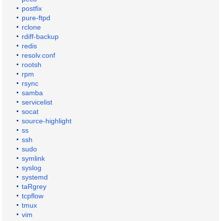
postfix
pure-ftpd
rclone
rdiff-backup
redis
resolv.conf
rootsh
rpm
rsync
samba
servicelist
socat
source-highlight
ss
ssh
sudo
symlink
syslog
systemd
taRgrey
tcpflow
tmux
vim