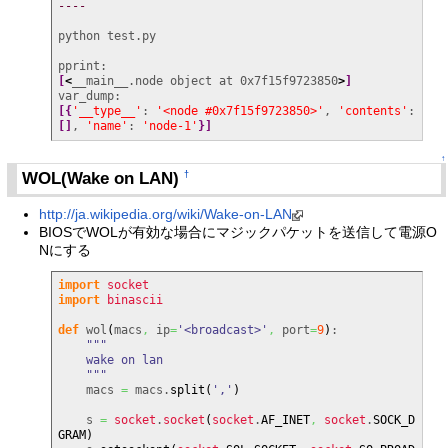
----
python test.py

[
<
__main__.node object at 0x7f15f9723850
>
]
[
{
'__type__'
: 
'<node #0x7f15f9723850>'
, 
'contents'
: 
[
]
, 
'name'
: 
'node-1'
}
]
↑
WOL(Wake on LAN)
†
http://ja.wikipedia.org/wiki/Wake-on-LAN
BIOSでWOLが有効な場合にマジックパケットを送信して電源O
Nにする
import
socket
import
binascii
def
 wol
(
macs
,
 ip
=
'<broadcast>'
,
 port
=
9
)
:

"""

    wake on lan

    """
    macs 
=
 macs.
split
(
','
)
    s 
=
socket
.
socket
(
socket
.
AF_INET
,
socket
.
SOCK_D
GRAM
)