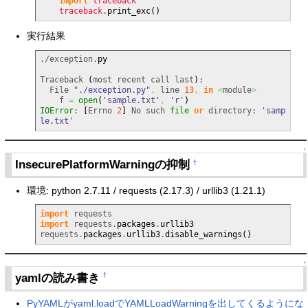
import
traceback
traceback
.
print_exc
(
)
実行結果
./exception.
py
Traceback 
(
most recent call last
)
:

  File 
"./exception.py"
,
 line 
13
,
in
<
module
>
    f 
=
open
(
'sample.txt'
,
'r'
)
IOError
: 
[
Errno 
2
]
 No such 
file
or
 directory: 
'samp
le.txt'
↑
InsecurePlatformWarningの抑制
†
環境: python 2.7.11 / requests (2.17.3) / urllib3 (1.21.1)
import
import
 requests.
packages
.
urllib3
requests.
packages
.
urllib3
.
disable_warnings
(
)
↑
yamlの読み書き
†
PyYAMLがyaml.loadでYAMLLoadWarningを出してくるようにな