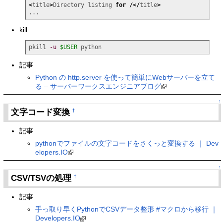
<
title
>
Directory listing 
for
/</
title
>
...
kill
pkill 
-u
$USER
 python
記事
Python の http.server を使って簡単にWebサーバーを立て
る – サーバーワークスエンジニアブログ
↑
文字コード変換
†
記事
pythonでファイルの文字コードをさくっと変換する ｜ Dev
elopers.IO
↑
CSV/TSVの処理
†
記事
手っ取り早くPythonでCSVデータ整形 #マクロから移行 ｜
Developers.IO