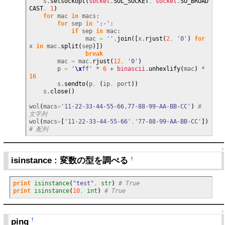
    s.
setsockopt
(
socket
.
SOL_SOCKET
,
socket
.
SO_BROAD
CAST
,
1
)
for
 mac 
in
 macs:

for
 sep 
in
':-'
:

if
 sep 
in
 mac:

                mac 
=
''
.
join
(
[
x.
rjust
(
2
,
'0'
)
for
x 
in
 mac.
split
(
sep
)
]
)
break
        mac 
=
 mac.
rjust
(
12
,
'0'
)
        p 
=
'
\x
ff'
 * 
6
 + 
binascii
.
unhexlify
(
mac
)
 * 
16
        s.
sendto
(
p
,
(
ip
,
 port
)
)
    s.
close
(
)
wol
(
macs
=
'11-22-33-44-55-66,77-88-99-AA-BB-CC'
)
# 
文字列
wol
(
macs
=
[
'11-22-33-44-55-66'
,
'77-88-99-AA-BB-CC'
]
)
# 配列
↑
isinstance : 変数の型を調べる
†
print
isinstance
(
"test"
,
str
)
# True
print
isinstance
(
10
,
int
)
# True
↑
ping
†