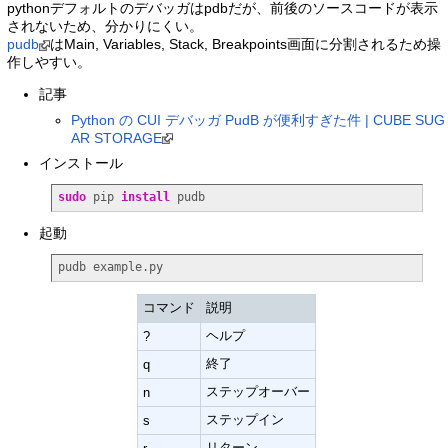
pythonデフォルトのデバッガはpdbだが、前後のソースコードが表示
されないため、分かりにくい。
pudb
はMain, Variables, Stack, Breakpoints画面に分割されるため操
作しやすい。
記事
Python の CUI デバッガ PudB が便利すぎた件 | CUBE SUG
AR STORAGE
インストール
sudo
 pip 
install
 pudb
起動
pudb example.py
コマンド
説明
ヘルプ
?
終了
q
ステップオーバー
n
ステップイン
s
リターン