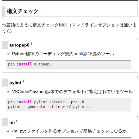
↑
構文チェック
†
他言語のように構文チェック用のコマンドラインオプションは無いよ
うだ。
↑
†
autopep8
Python標準のコーディング規約
pep8
準拠のツール
pip 
install
 autopep8
↑
†
pylint
VSCodeのpython拡張でのデフォルトに指定されているツール
pip 
install
 pylint astroid 
--pre
-U
pylint 
--generate-rcfile
>
 ~
/
.pylintrc
↑
†
-m
-m: pycファイルを作るオプションで簡易チェックになるか。