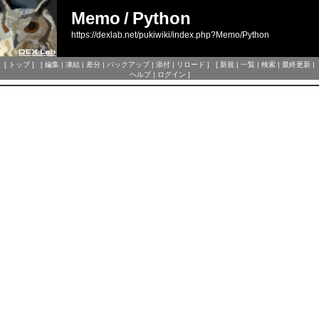
Memo
/
Python
https://dexlab.net/pukiwiki/index.php?Memo/Python
[
トップ
] [
編集
|
凍結
|
差分
|
バックアップ
|
添付
|
リロード
] [
新規
|
一覧
|
検索
|
最終更新
|
ヘルプ
|
ログイン
]