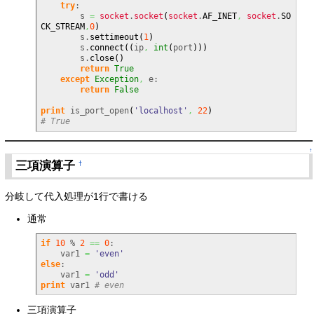
try
:

        s 
=
socket
.
socket
(
socket
.
AF_INET
,
socket
.
SO
CK_STREAM
,
0
)
        s.
settimeout
(
1
)
        s.
connect
(
(
ip
,
int
(
port
)
)
)
        s.
close
(
)
return
True
except
Exception
,
 e:

return
False
print
 is_port_open
(
'localhost'
,
22
)
# True
↑
三項演算子
†
分岐して代入処理が1行で書ける
通常
if
10
 % 
2
==
0
:

    var1 
=
'even'
else
:

    var1 
=
'odd'
print
 var1 
# even
三項演算子