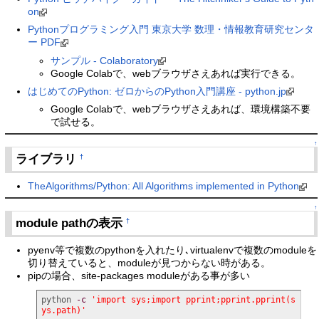
on
Pythonプログラミング入門 東京大学 数理・情報教育研究センタ
ー PDF
サンプル - Colaboratory
Google Colabで、webブラウザさえあれば実行できる。
はじめてのPython: ゼロからのPython入門講座 - python.jp
Google Colabで、webブラウザさえあれば、環境構築不要
で試せる。
↑
ライブラリ
†
TheAlgorithms/Python: All Algorithms implemented in Python
↑
module pathの表示
†
pyenv等で複数のpythonを入れたり､virtualenvで複数のmoduleを
切り替えていると、moduleが見つからない時がある。
pipの場合、site-packages moduleがある事が多い
python 
-c
'import sys;import pprint;pprint.pprint(s
ys.path)'