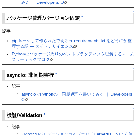
みた ｜ Developers.IO
↑
パッケージ管理/バージョン固定
†
記事:
pip freezeして作られたであろう requirements.txt をどうにか整
理する話 — スイッチサイエンス
Pythonのパッケージ周りのベストプラクティスを理解する - エム
スリーテックブログ
↑
asyncio: 非同期実行
†
記事
asyncioでPythonの非同期処理を書いてみる ｜ DevelopersI
O
↑
検証/Validation
†
記事
Pythonのバリデーションライブラリ「Cerberus」のよく使