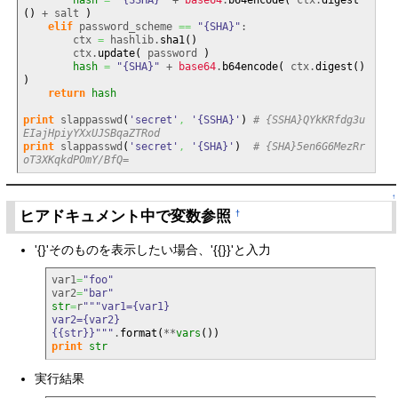
hash
=
"{SSHA}"
 + 
base64
.
b64encode
(
 ctx.
digest
(
)
 + salt 
)
elif
 password_scheme 
==
"{SHA}"
:

        ctx 
=
 hashlib.
sha1
(
)
        ctx.
update
(
 password 
)
hash
=
"{SHA}"
 + 
base64
.
b64encode
(
 ctx.
digest
(
)
)
return
hash
print
 slappasswd
(
'secret'
,
'{SSHA}'
)
# {SSHA}QYkKRfdg3u
EIajHpiyYXxUJSBqaZTRod
print
 slappasswd
(
'secret'
,
'{SHA}'
)
# {SHA}5en6G6MezRr
oT3XKqkdPOmY/BfQ=
↑
ヒアドキュメント中で変数参照
†
'{}'そのものを表示したい場合、'{{}}'と入力
var1
=
"foo"
var2
=
"bar"
str
=
r
"""var1={var1}

var2={var2}

{{str}}"""
.
format
(
**
vars
(
)
)
print
str
実行結果