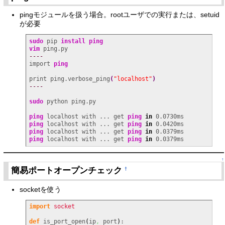
pingモジュールを扱う場合。rootユーザでの実行または、setuid
が必要
sudo
 pip 
install
ping
vim
----
import 
ping
print ping.verbose_ping
(
"localhost"
)
----
sudo
 python ping.py

ping
 localhost with ... get 
ping
in
ping
 localhost with ... get 
ping
in
ping
 localhost with ... get 
ping
in
ping
 localhost with ... get 
ping
in
 0.0379ms
↑
簡易ポートオープンチェック
†
socketを使う
import
socket
def
 is_port_open
(
ip
,
 port
)
:
