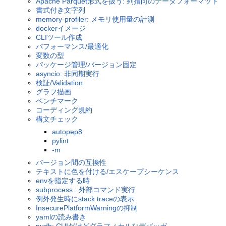
Apache Parquet形式を扱う: 列指向のデータフォーマット
書式付き文字列
memory-profiler: メモリ使用量の計測
dockerイメージ
CLIツール作成
パフォーマンス/最適化
変数の型
パッケージ管理/バージョン固定
asyncio: 非同期実行
検証/Validation
グラフ描画
ベンチマーク
コーディング規約
構文チェック
autopep8
pylint
-m
バージョン間の互換性
テキストに色を付ける/エスケープシーケンス
envを指定する時
subprocess : 外部コマンド実行
例外発生時にstack traceの表示
InsecurePlatformWarningの抑制
yamlの読み書き