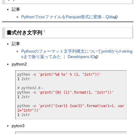
記事
PythonでcsvファイルをParquet形式に変換 - Qiita
↑
書式付き文字列
†
記事
Pythonのフォーマット文字列構文についてprintfからf-string
sまで振り返ってみた ｜ Developers.IO
python2
python 
-c
'print("%d %s" % (1, "2str"))'
1
 2str

# python2.6～
python 
-c
'print("{0} {1}".format(1, "2str"))'
1
 2str

python 
-c
'print("{var1} {var2}".format(var1=1, var
2="2str"))'
1
 2str
pyton3