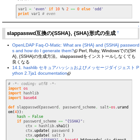
var1 
=
'even'
if
10
 % 
2
==
0
else
'odd'
print
 var1 
# even
↑
slappasswd互換の{SSHA}, {SHA}形式の生成
†
OpenLDAP Faq-O-Matic: What are {SHA} and {SSHA} password
s and how do I generate them?
Perl, Ruby, Windowsでの{SH
A}, {SSHA}の生成方法。slappasswdをインストールしなくても
良くなる
14.1. hashlib セキュアハッシュおよびメッセージダイジェスト P
ython 2.7ja1 documentation
# -*- coding: utf8 -*-
import
os
import
import
base64
def
 slappasswd
(
password
,
 password_scheme
,
 salt
=
os
.
urand
om
(
4
)
)
:

hash
=
False
if
 password_scheme 
==
"{SSHA}"
:

        ctx 
=
 hashlib.
sha1
(
)
        ctx.
update
(
 password 
)
        ctx.
update
(
 salt 
)