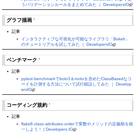
うバリデーションルールをまとめてみた ｜ DevelopersIO
↑
グラフ描画
†
記事
インタラクティブな可視化が可能なライブラリ「Bokeh」
のチュートリアルを試してみた ｜ DevelopersIO
↑
ベンチマーク
†
記事
pytest-benchmarkでboto3＆motoを含めたClassBasedなコ
ードを計測する方法について試行錯誤してみた ｜ Develop
ersIO
↑
コーディング規約
†
記事
flake8-class-attributes-orderで変数やメソッドの定義順を統
一しよう！ | Developers.IO