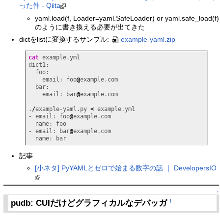
った件 - Qiita
yaml.load(f, Loader=yaml.SafeLoader) or yaml.safe_load(f)
のように書き換える必要が出てきた
dictをlistに変換するサンプル:
example-yaml.zip
cat
 example.yml

dict1:

  foo:

    email: foo
@
example.com

  bar:

    email: bar
@
example.com

.
/
example-yaml.py 
<
 example.yml

- email: foo
@
example.com

  name: foo

- email: bar
@
example.com

  name: bar
記事
[小ネタ] PyYAMLとゼロで始まる数字の話 ｜ DevelopersIO
↑
pudb: CUIだけどグラフィカルなデバッガ
†