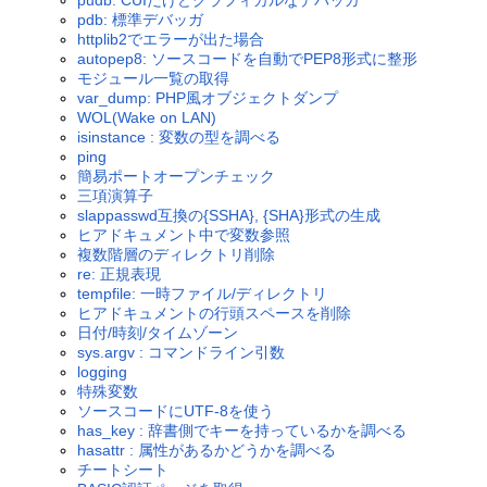
pudb: CUIだけどグラフィカルなデバッガ
pdb: 標準デバッガ
httplib2でエラーが出た場合
autopep8: ソースコードを自動でPEP8形式に整形
モジュール一覧の取得
var_dump: PHP風オブジェクトダンプ
WOL(Wake on LAN)
isinstance : 変数の型を調べる
ping
簡易ポートオープンチェック
三項演算子
slappasswd互換の{SSHA}, {SHA}形式の生成
ヒアドキュメント中で変数参照
複数階層のディレクトリ削除
re: 正規表現
tempfile: 一時ファイル/ディレクトリ
ヒアドキュメントの行頭スペースを削除
日付/時刻/タイムゾーン
sys.argv : コマンドライン引数
logging
特殊変数
ソースコードにUTF-8を使う
has_key : 辞書側でキーを持っているかを調べる
hasattr : 属性があるかどうかを調べる
チートシート