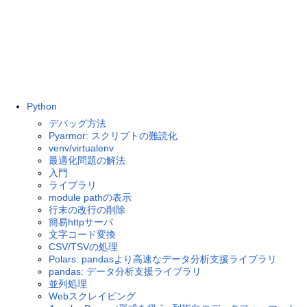
Python
デバッグ方法
Pyarmor: スクリプトの難読化
venv/virtualenv
最適化問題の解法
入門
ライブラリ
module pathの表示
行末の改行の削除
簡易httpサーバ
文字コード変換
CSV/TSVの処理
Polars: pandasより高速なデータ分析支援ライブラリ
pandas: データ分析支援ライブラリ
並列処理
Webスクレイピング