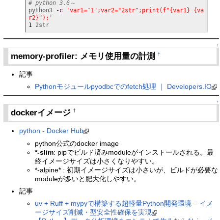
# python 3.6～
python3 
-c
'var1="1";var2="2str";print(f"{var1} {va
r2}");'
1
 2str
↑
memory-profiler: メモリ使用量の計測
†
記事
Pythonモジュールpyodbcでのfetch処理 ｜ Developers.IO
↑
dockerイメージ
†
python - Docker Hub
python公式のdocker image
*-slim
: pipでビルド済みmoduleがインストールされる。最
終イメージサイズは小さくなりやすい。
*-alpine* : 初期イメージサイズは小さいが、ビルドが必要な
moduleが多いと肥大化しやすい。
記事
uv + Ruff + mypyで構築する超軽量Python開発環境 – イメ
ージサイズ削減・型安全性確保を実現