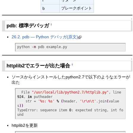
r
ブレークポイント
b
↑
pdb: 標準デバッガ
†
26.2. pdb — Python デバッガ(原文)
python 
-m
 pdb example.py
↑
httplib2でエラーが出た場合
†
ソースからインストールしたpython2.7で以下のようなエラーが
出た
  File 
"/usr/local/lib/python2.7/httplib.py"
, line 
924
, 
in
 putheader

    str = 
'%s: %s'
%
(
header, 
'\r\n\t'
.join
(
value
s
)
)
TypeError: sequence item 
0
: expected string, int fo
und
httplib2を更新