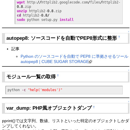
wget
 http:
//
httplib2.googlecode.com
/
files
/
httplib2-
0.8
unzip
 httplib2-
0.8
cd
 httplib2-
0.8
/
sudo
 python setup.py 
install
↑
autopep8: ソースコードを自動でPEP8形式に整形
†
記事
Python のソースコードを自動で PEP8 に準拠させるツール
autopep8 | CUBE SUGAR STORAGE
↑
モジュール一覧の取得
†
python 
-c
"help('modules')"
↑
var_dump: PHP風オブジェクトダンプ
†
pprint()では文字列、数値、リストといった特定のオブジェクトしかダ
ンプしてくれない。