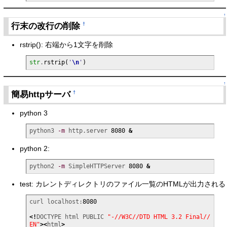
↑
行末の改行の削除
†
rstrip(): 右端から1文字を削除
str
.
rstrip
(
'
\n
'
)
↑
簡易httpサーバ
†
python 3
python3 
-m
 http.server 
8080
&
python 2:
python2 
-m
 SimpleHTTPServer 
8080
&
test: カレントディレクトリのファイル一覧のHTMLが出力される
curl localhost:
8080
<!
DOCTYPE html PUBLIC 
"-//W3C//DTD HTML 3.2 Final//
EN"
><
html
>