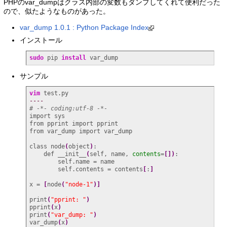
PHPのvar_dumpはクラス内部の変数もダンプしてくれて便利だった
ので、似たようなものがあった。
var_dump 1.0.1 : Python Package Index
インストール
sudo
 pip 
install
 var_dump
サンプル
vim
----
# -*- coding:utf-8 -*-
import sys

from pprint import pprint

from var_dump import var_dump

class node
(
object
)
:

    def __init__
(
self, name, 
contents
=
[
]
)
:

        self.name = name

        self.contents = contents
[
:
]
x = 
[
node
(
"node-1"
)
]
print
(
"pprint: "
)
pprint
(
x
)
print
(
"var_dump: "
)
var_dump
(
x
)