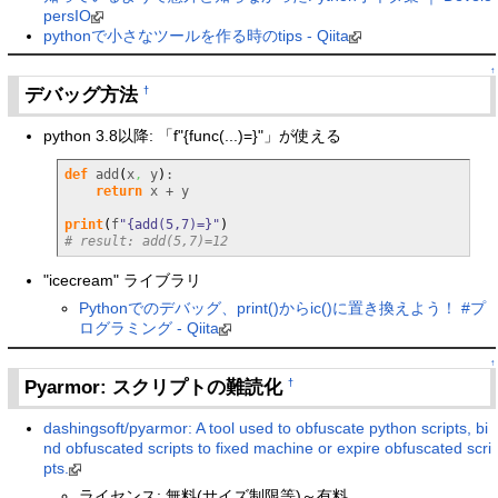
persIO
pythonで小さなツールを作る時のtips - Qiita
↑
デバッグ方法
†
python 3.8以降: 「f"{func(...)=}"」が使える
def
 add
(
x
,
 y
)
:

return
 x + y

print
(
f
"{add(5,7)=}"
)
# result: add(5,7)=12
"icecream" ライブラリ
Pythonでのデバッグ、print()からic()に置き換えよう！ #プ
ログラミング - Qiita
↑
Pyarmor: スクリプトの難読化
†
dashingsoft/pyarmor: A tool used to obfuscate python scripts, bi
nd obfuscated scripts to fixed machine or expire obfuscated scri
pts.
ライセンス: 無料(サイズ制限等)～有料