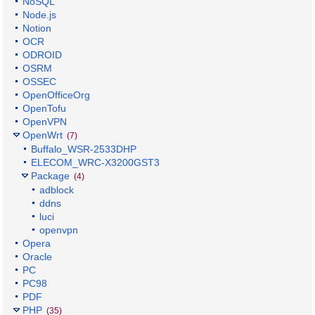
NoSQL
Node.js
Notion
OCR
ODROID
OSRM
OSSEC
OpenOfficeOrg
OpenTofu
OpenVPN
OpenWrt
(7)
Buffalo_WSR-2533DHP
ELECOM_WRC-X3200GST3
Package
(4)
adblock
ddns
luci
openvpn
Opera
Oracle
PC
PC98
PDF
PHP
(35)