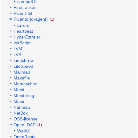
samba3.0
Firecracker
Fluent-Bit
Fluentd(td-agent)
(1)
Errors
Heartbeat
HyperEstraier
InitScript
LVM
LVS
Linuxbrew
LiteSpeed
Mailman
Makefile
Memcached
Monit
Monitoring
Munin
Namazu
NetBox
OSS-license
OpenLDAP
(1)
WebUI
OpenResty