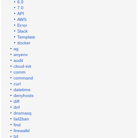
6.0
7.0
API
AWS
Error
Slack
Template
docker
ag
anyenv
audit
cloud-init
comm
command
curl
datetime
denyhosts
diff
dnf
dnsmasq
fail2ban
find
firewalld
fzf