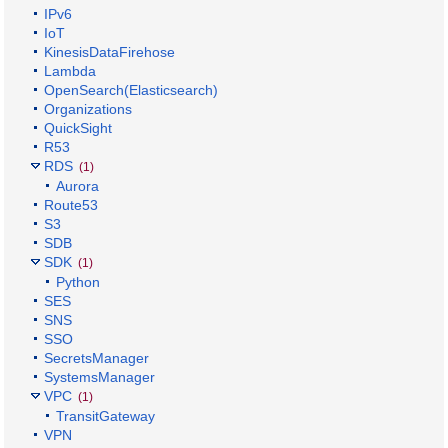
IPv6
IoT
KinesisDataFirehose
Lambda
OpenSearch(Elasticsearch)
Organizations
QuickSight
R53
RDS
(1)
Aurora
Route53
S3
SDB
SDK
(1)
Python
SES
SNS
SSO
SecretsManager
SystemsManager
VPC
(1)
TransitGateway
VPN