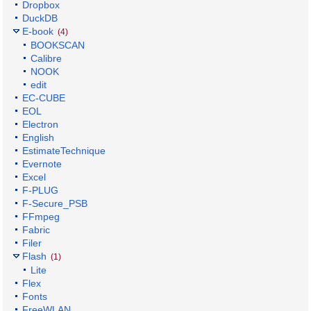
Dropbox
DuckDB
E-book
(4)
BOOKSCAN
Calibre
NOOK
edit
EC-CUBE
EOL
Electron
English
EstimateTechnique
Evernote
Excel
F-PLUG
F-Secure_PSB
FFmpeg
Fabric
Filer
Flash
(1)
Lite
Flex
Fonts
FreeWLAN