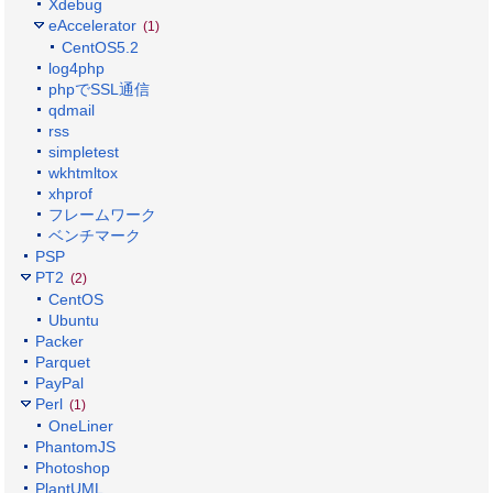
Xdebug
eAccelerator
(1)
CentOS5.2
log4php
phpでSSL通信
qdmail
rss
simpletest
wkhtmltox
xhprof
フレームワーク
ベンチマーク
PSP
PT2
(2)
CentOS
Ubuntu
Packer
Parquet
PayPal
Perl
(1)
OneLiner
PhantomJS
Photoshop
PlantUML