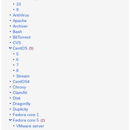
10
9
AntiVirus
Apache
Archiver
Bash
BitTorrent
CVS
CentOS
(5)
5
6
7
8
Stream
CentOS4
Chrony
ClamAV
Disk
Dragonfly
Duplicity
Fedora core 1
Fedora core 5
(2)
VMware server