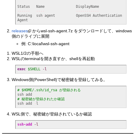
------
----
-----------
Running  ssh
-
agent          OpenSSH Authentication 
Agent
releases
からwsl-ssh-agent.7z をダウンロードして、windows
側のドライブに展開
例: C:\local\wsl-ssh-agent
WSL1/2の手順へ
WSLのterminalを開き直すか、shellを再起動
exec
$SHELL
-l
Windows側(PowerShell)で秘密鍵を登録してみる。
# $HOME/.ssh/id_rsa が登録される
ssh
-
# 秘密鍵が登録されたか確認
ssh
-
add 
-
l
WSL側で、秘密鍵が登録されているか確認
ssh-add
-l