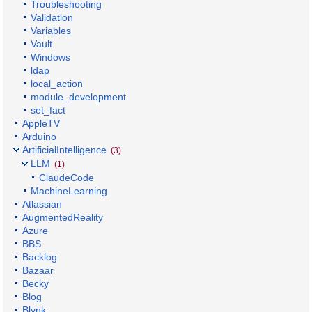
Troubleshooting
Validation
Variables
Vault
Windows
ldap
local_action
module_development
set_fact
AppleTV
Arduino
ArtificialIntelligence
(3)
LLM
(1)
ClaudeCode
MachineLearning
Atlassian
AugmentedReality
Azure
BBS
Backlog
Bazaar
Becky
Blog
Blynk