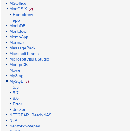
MSOffice
MacOS X
(2)
Homebrew
app
MariaDB
Markdown
MemoApp
Mermaid
MessagePack
MicrosoftTeams
MicrosoftVisualStudio
MongoDB
Movie
Mp3tag
MySQL
(5)
5.5
5.7
8.0
Error
docker
NETGEAR_ReadyNAS
NLP
NetworkNotepad