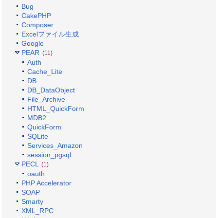
Bug
CakePHP
Composer
Excelファイル生成
Google
PEAR
(11)
Auth
Cache_Lite
DB
DB_DataObject
File_Archive
HTML_QuickForm
MDB2
QuickForm
SQLite
Services_Amazon
session_pgsql
PECL
(1)
oauth
PHP Accelerator
SOAP
Smarty
XML_RPC