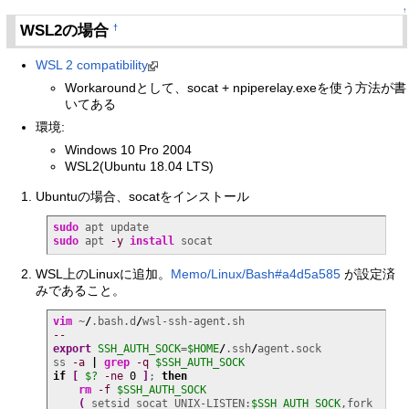
↑
WSL2の場合
†
WSL 2 compatibility
Workaroundとして、socat + npiperelay.exeを使う方法が書
いてある
環境:
Windows 10 Pro 2004
WSL2(Ubuntu 18.04 LTS)
Ubuntuの場合、socatをインストール
sudo
sudo
 apt 
-y
install
 socat
WSL上のLinuxに追加。
Memo/Linux/Bash#a4d5a585
が設定済
みであること。
vim
 ~
/
.bash.d
/
--
export
SSH_AUTH_SOCK
=
$HOME
/
.ssh
/
agent.sock

ss 
-a
|
grep
-q
$SSH_AUTH_SOCK
if
[
$?
-ne
0
]
; 
then
rm
-f
$SSH_AUTH_SOCK
(
 setsid socat UNIX-LISTEN:
$SSH_AUTH_SOCK
,fork 