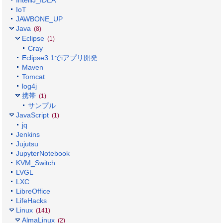
IoT
JAWBONE_UP
Java
(8)
Eclipse
(1)
Cray
Eclipse3.1でiアプリ開発
Maven
Tomcat
log4j
携帯
(1)
サンプル
JavaScript
(1)
jq
Jenkins
Jujutsu
JupyterNotebook
KVM_Switch
LVGL
LXC
LibreOffice
LifeHacks
Linux
(141)
AlmaLinux
(2)