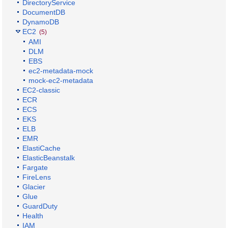
DirectoryService
DocumentDB
DynamoDB
EC2
(5)
AMI
DLM
EBS
ec2-metadata-mock
mock-ec2-metadata
EC2-classic
ECR
ECS
EKS
ELB
EMR
ElastiCache
ElasticBeanstalk
Fargate
FireLens
Glacier
Glue
GuardDuty
Health
IAM