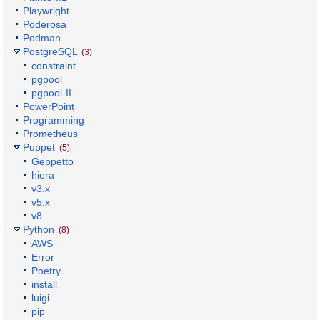
Playwright
Poderosa
Podman
PostgreSQL
(3)
constraint
pgpool
pgpool-II
PowerPoint
Programming
Prometheus
Puppet
(5)
Geppetto
hiera
v3.x
v5.x
v8
Python
(8)
AWS
Error
Poetry
install
luigi
pip