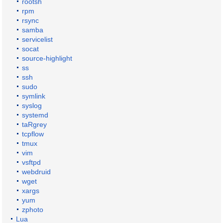
rootsh
rpm
rsync
samba
servicelist
socat
source-highlight
ss
ssh
sudo
symlink
syslog
systemd
taRgrey
tcpflow
tmux
vim
vsftpd
webdruid
wget
xargs
yum
zphoto
Lua