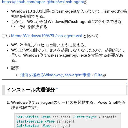
https://github.com/rupor-github/wsl-ssh-agent
Windows10 1803以降にはssh-agentが入っていて、ssh-addで秘
密鍵を登録できる。
しかし、WSLからはWindows側のssh-agentにアクセスできな
い。それを解決する
古い
Memo/Windows/10/WSL/ssh-agent-wsl
と比べて
WSL2: 常駐プロセスは無いように見える。
WSL1: WSL側でプロセスを起動しなくなったので、起動が少し
早い。Windows側でwsl-ssh-agent-gui.exeを常駐する必要があ
る。
記事
混沌を極めるWindowsのssh-agent事情 - Qiita
↑
インストール共通部分
†
Windows側でssh-agentのサービスを起動する。PowerShellを管
理者権限で実行
Set-Service
-Name
 ssh
-
agent 
-StartupType
Start-Service
-Name
 ssh
-
Get-Service
-Name
 ssh
-
agent
