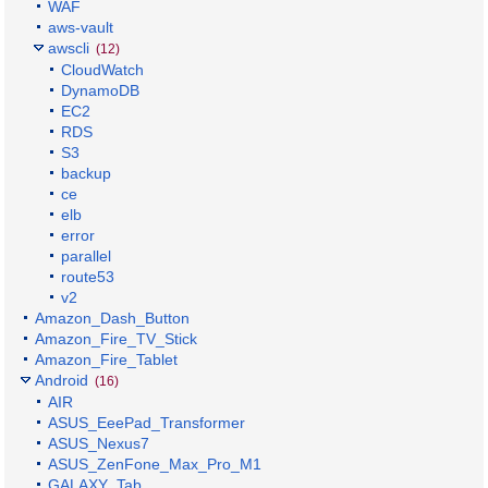
WAF
aws-vault
awscli
(12)
CloudWatch
DynamoDB
EC2
RDS
S3
backup
ce
elb
error
parallel
route53
v2
Amazon_Dash_Button
Amazon_Fire_TV_Stick
Amazon_Fire_Tablet
Android
(16)
AIR
ASUS_EeePad_Transformer
ASUS_Nexus7
ASUS_ZenFone_Max_Pro_M1
GALAXY_Tab