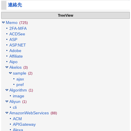
連絡先
TreeView
Memo
(725)
2FA-MFA
ACDSee
ASP
ASP.NET
Adobe
Affiliate
Aipo
Akelos
(3)
sample
(2)
ajax
pref
Algorithm
(1)
image
Aliyun
(1)
cli
AmazonWebServices
(88)
ACM
APIGateway
Alexa