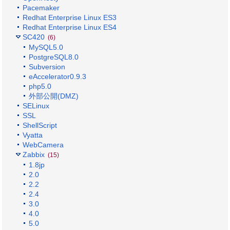
Pacemaker
Redhat Enterprise Linux ES3
Redhat Enterprise Linux ES4
SC420
(6)
MySQL5.0
PostgreSQL8.0
Subversion
eAccelerator0.9.3
php5.0
外部公開(DMZ)
SELinux
SSL
ShellScript
Vyatta
WebCamera
Zabbix
(15)
1.8jp
2.0
2.2
2.4
3.0
4.0
5.0