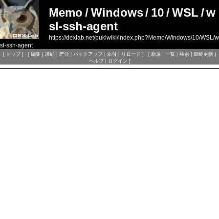
Memo
/
Windows
/
10
/
WSL
/
w
sl-ssh-agent
https://dexlab.net/pukiwiki/index.php?Memo/Windows/10/WSL/w
sl-ssh-agent
[
トップ
] [
編集
|
凍結
|
差分
|
バックアップ
|
添付
|
リロード
] [
新規
|
一覧
|
検索
|
最終更新
|
ヘルプ
|
ログイン
]