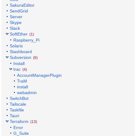
SakuraEditor
SendGrid
Server
Skype
Slack
SoftEther
(1)
Raspberry_Pi
Solaris
Stashboard
Subversion
(6)
Install
trac
(4)
AccountManagerPlugin
TraM
install
webadmin
SwitchBot
Tailscale
Taskfile
Tauri
Terraform
(13)
Error
G_Suite