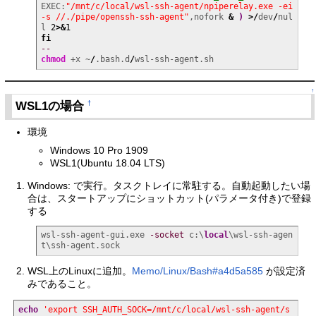
EXEC:
"/mnt/c/local/wsl-ssh-agent/npiperelay.exe -ei 
-s //./pipe/openssh-ssh-agent"
,nofork 
&
)
>/
dev
/
nul
l 
2
>&
1
fi
--
chmod
 +x ~
/
.bash.d
/
wsl-ssh-agent.sh
↑
WSL1の場合
†
環境
Windows 10 Pro 1909
WSL1(Ubuntu 18.04 LTS)
Windows: で実行。タスクトレイに常駐する。自動起動したい場
合は、スタートアップにショットカット(パラメータ付き)で登録
する
wsl-ssh-agent-gui.exe 
-socket
 c:\
local
\wsl-ssh-agen
t\ssh-agent.sock
WSL上のLinuxに追加。
Memo/Linux/Bash#a4d5a585
が設定済
みであること。
echo
'export SSH_AUTH_SOCK=/mnt/c/local/wsl-ssh-agent/s