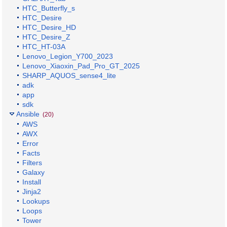
HTC_Butterfly_s
HTC_Desire
HTC_Desire_HD
HTC_Desire_Z
HTC_HT-03A
Lenovo_Legion_Y700_2023
Lenovo_Xiaoxin_Pad_Pro_GT_2025
SHARP_AQUOS_sense4_lite
adk
app
sdk
Ansible
(20)
AWS
AWX
Error
Facts
Filters
Galaxy
Install
Jinja2
Lookups
Loops
Tower