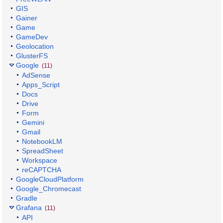
GIS
Gainer
Game
GameDev
Geolocation
GlusterFS
Google
(11)
AdSense
Apps_Script
Docs
Drive
Form
Gemini
Gmail
NotebookLM
SpreadSheet
Workspace
reCAPTCHA
GoogleCloudPlatform
Google_Chromecast
Gradle
Grafana
(11)
API