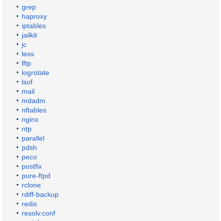
grep
haproxy
iptables
jailkit
jc
less
lftp
logrotate
lsof
mail
mdadm
nftables
nginx
ntp
parallel
pdsh
peco
postfix
pure-ftpd
rclone
rdiff-backup
redis
resolv.conf