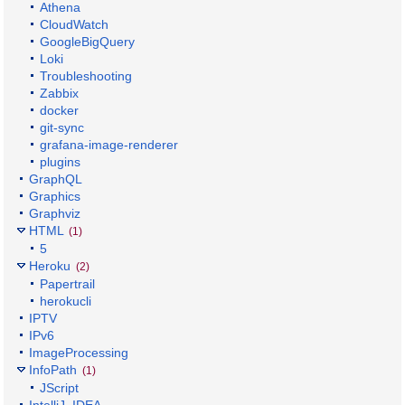
Athena
CloudWatch
GoogleBigQuery
Loki
Troubleshooting
Zabbix
docker
git-sync
grafana-image-renderer
plugins
GraphQL
Graphics
Graphviz
HTML
(1)
5
Heroku
(2)
Papertrail
herokucli
IPTV
IPv6
ImageProcessing
InfoPath
(1)
JScript
IntelliJ_IDEA