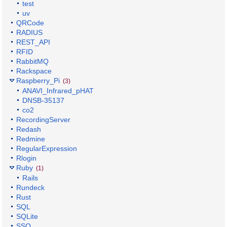
test
uv
QRCode
RADIUS
REST_API
RFID
RabbitMQ
Rackspace
Raspberry_Pi
(3)
ANAVI_Infrared_pHAT
DNSB-35137
co2
RecordingServer
Redash
Redmine
RegularExpression
Rlogin
Ruby
(1)
Rails
Rundeck
Rust
SQL
SQLite
SSO