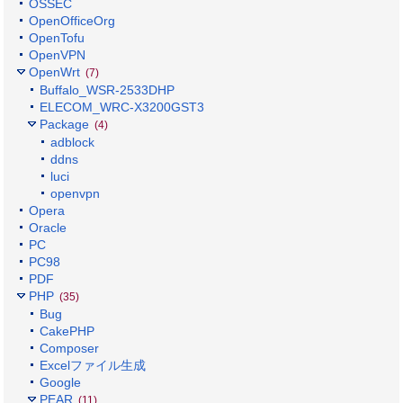
OSSEC
OpenOfficeOrg
OpenTofu
OpenVPN
OpenWrt
(7)
Buffalo_WSR-2533DHP
ELECOM_WRC-X3200GST3
Package
(4)
adblock
ddns
luci
openvpn
Opera
Oracle
PC
PC98
PDF
PHP
(35)
Bug
CakePHP
Composer
Excelファイル生成
Google
PEAR
(11)