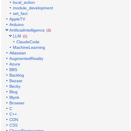
local_action
module_development
set_fact
AppleTV
Arduino
ArtificialIntelligence
(3)
LLM
(1)
ClaudeCode
MachineLearning
Atlassian
AugmentedReality
Azure
BBS
Backlog
Bazaar
Becky
Blog
Blynk
Browser
C
C++
CDN
CSS
ChaosEngineering