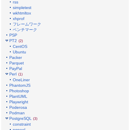
rss
simpletest
wkhtmltox
xhprof
フレームワーク
ベンチマーク
PSP
PT2
(2)
CentOS
Ubuntu
Packer
Parquet
PayPal
Perl
(1)
OneLiner
PhantomJS
Photoshop
PlantUML
Playwright
Poderosa
Podman
PostgreSQL
(3)
constraint
pgpool