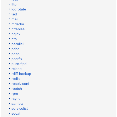
lftp
logrotate
lsof
mail
mdadm
nftables
nginx
ntp
parallel
pdsh
peco
postfix
pure-ftpd
rclone
rdiff-backup
redis
resolv.conf
rootsh
rpm
rsync
samba
servicelist
socat