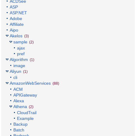
ACDSee
ASP
ASP.NET
Adobe
Affiliate
Aipo
Akelos
(3)
sample
(2)
ajax
pref
Algorithm
(1)
image
Aliyun
(1)
cli
AmazonWebServices
(88)
ACM
APIGateway
Alexa
Athena
(2)
CloudTrail
Example
Backup
Batch
Bedrock