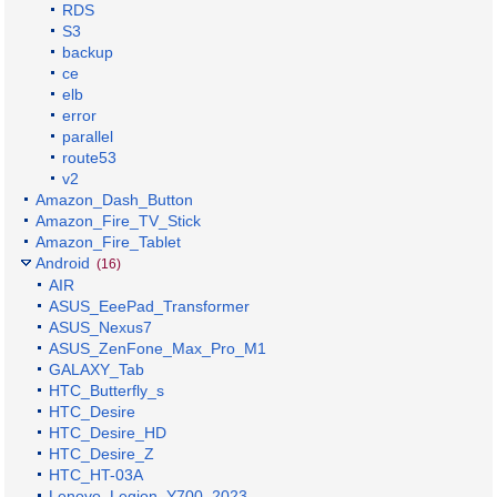
RDS
S3
backup
ce
elb
error
parallel
route53
v2
Amazon_Dash_Button
Amazon_Fire_TV_Stick
Amazon_Fire_Tablet
Android
(16)
AIR
ASUS_EeePad_Transformer
ASUS_Nexus7
ASUS_ZenFone_Max_Pro_M1
GALAXY_Tab
HTC_Butterfly_s
HTC_Desire
HTC_Desire_HD
HTC_Desire_Z
HTC_HT-03A
Lenovo_Legion_Y700_2023