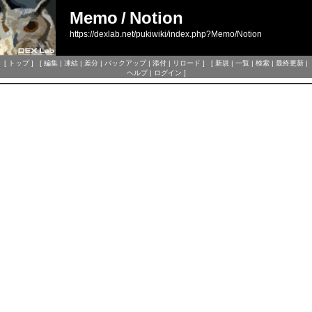
Memo
/
Notion
https://dexlab.net/pukiwiki/index.php?Memo/Notion
[
トップ
] [
編集
|
凍結
|
差分
|
バックアップ
|
添付
|
リロード
] [
新規
|
一覧
|
検索
|
最終更新
|
ヘルプ
|
ログイン
]