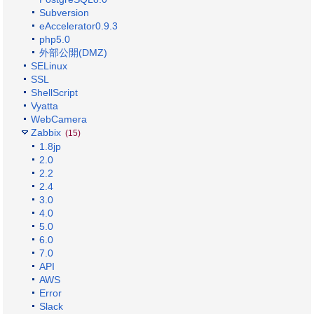
Subversion
eAccelerator0.9.3
php5.0
外部公開(DMZ)
SELinux
SSL
ShellScript
Vyatta
WebCamera
Zabbix
(15)
1.8jp
2.0
2.2
2.4
3.0
4.0
5.0
6.0
7.0
API
AWS
Error
Slack