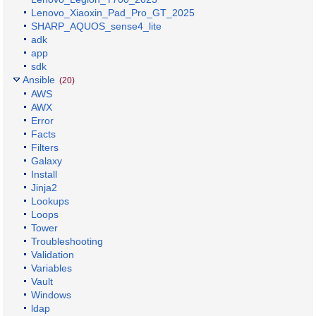
Lenovo_Xiaoxin_Pad_Pro_GT_2025
SHARP_AQUOS_sense4_lite
adk
app
sdk
Ansible
(20)
AWS
AWX
Error
Facts
Filters
Galaxy
Install
Jinja2
Lookups
Loops
Tower
Troubleshooting
Validation
Variables
Vault
Windows
ldap