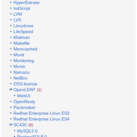
HyperEstraier
InitScript
LVM
LVS
Linuxbrew
LiteSpeed
Mailman
Makefile
Memcached
Monit
Monitoring
Munin
Namazu
NetBox
OSS-license
OpenLDAP
(1)
WebUI
OpenResty
Pacemaker
Redhat Enterprise Linux ES3
Redhat Enterprise Linux ES4
SC420
(6)
MySQL5.0
PostgreSQL8.0