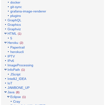
docker
git-sync
grafana-image-renderer
plugins
GraphQL
Graphics
Graphviz
HTML
(1)
5
Heroku
(2)
Papertrail
herokucli
IPTV
IPv6
ImageProcessing
InfoPath
(1)
JScript
IntelliJ_IDEA
IoT
JAWBONE_UP
Java
(8)
Eclipse
(1)
Cray