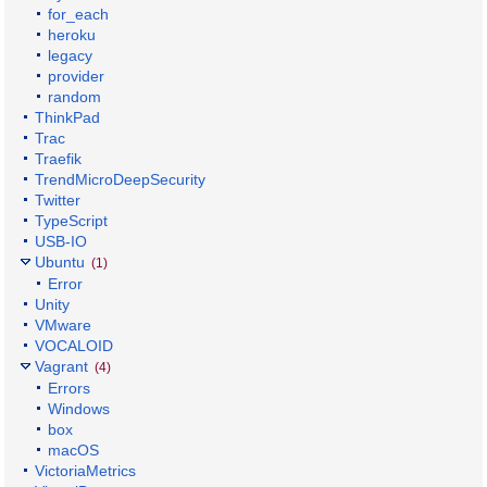
for_each
heroku
legacy
provider
random
ThinkPad
Trac
Traefik
TrendMicroDeepSecurity
Twitter
TypeScript
USB-IO
Ubuntu
(1)
Error
Unity
VMware
VOCALOID
Vagrant
(4)
Errors
Windows
box
macOS
VictoriaMetrics