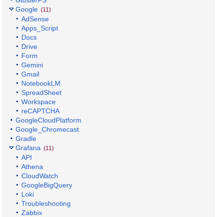
GlusterFS
Google
(11)
AdSense
Apps_Script
Docs
Drive
Form
Gemini
Gmail
NotebookLM
SpreadSheet
Workspace
reCAPTCHA
GoogleCloudPlatform
Google_Chromecast
Gradle
Grafana
(11)
API
Athena
CloudWatch
GoogleBigQuery
Loki
Troubleshooting
Zabbix