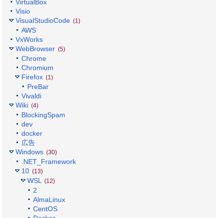
VirtualBox
Visio
VisualStudioCode
(1)
AWS
VxWorks
WebBrowser
(5)
Chrome
Chromium
Firefox
(1)
PreBar
Vivaldi
Wiki
(4)
BlockingSpam
dev
docker
広告
Windows
(30)
.NET_Framework
10
(13)
WSL
(12)
2
AlmaLinux
CentOS