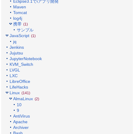
Eclipse3.1でiアプリ開発
Maven
Tomcat
log4j
携帯
(1)
サンプル
JavaScript
(1)
jq
Jenkins
Jujutsu
JupyterNotebook
KVM_Switch
LVGL
LXC
LibreOffice
LifeHacks
Linux
(141)
AlmaLinux
(2)
10
9
AntiVirus
Apache
Archiver
Bash