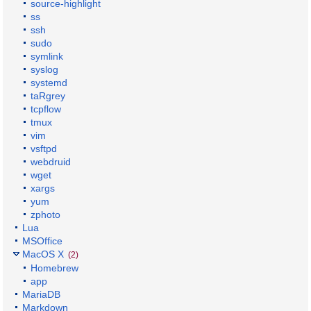
source-highlight
ss
ssh
sudo
symlink
syslog
systemd
taRgrey
tcpflow
tmux
vim
vsftpd
webdruid
wget
xargs
yum
zphoto
Lua
MSOffice
MacOS X
(2)
Homebrew
app
MariaDB
Markdown