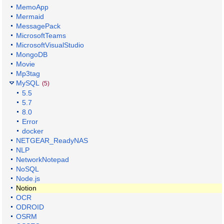
MemoApp
Mermaid
MessagePack
MicrosoftTeams
MicrosoftVisualStudio
MongoDB
Movie
Mp3tag
MySQL
(5)
5.5
5.7
8.0
Error
docker
NETGEAR_ReadyNAS
NLP
NetworkNotepad
NoSQL
Node.js
Notion
OCR
ODROID
OSRM