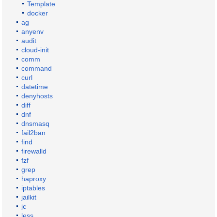
Template
docker
ag
anyenv
audit
cloud-init
comm
command
curl
datetime
denyhosts
diff
dnf
dnsmasq
fail2ban
find
firewalld
fzf
grep
haproxy
iptables
jailkit
jc
less