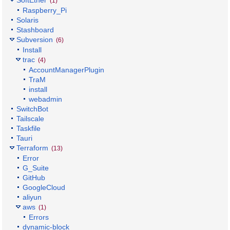
SoftEther
(1)
Raspberry_Pi
Solaris
Stashboard
Subversion
(6)
Install
trac
(4)
AccountManagerPlugin
TraM
install
webadmin
SwitchBot
Tailscale
Taskfile
Tauri
Terraform
(13)
Error
G_Suite
GitHub
GoogleCloud
aliyun
aws
(1)
Errors
dynamic-block