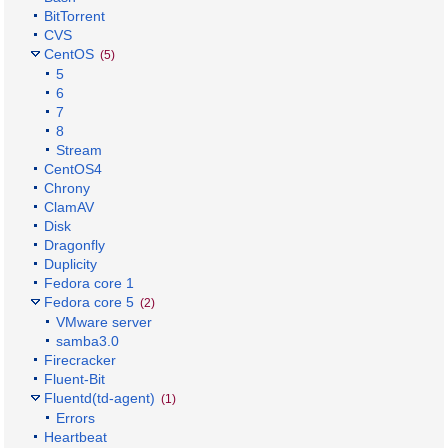
BitTorrent
CVS
CentOS
(5)
5
6
7
8
Stream
CentOS4
Chrony
ClamAV
Disk
Dragonfly
Duplicity
Fedora core 1
Fedora core 5
(2)
VMware server
samba3.0
Firecracker
Fluent-Bit
Fluentd(td-agent)
(1)
Errors
Heartbeat