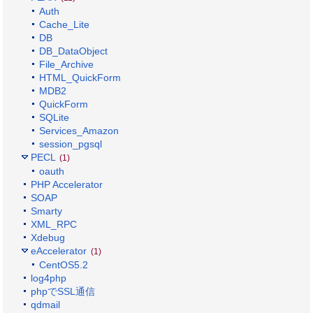
Auth
Cache_Lite
DB
DB_DataObject
File_Archive
HTML_QuickForm
MDB2
QuickForm
SQLite
Services_Amazon
session_pgsql
PECL
(1)
oauth
PHP Accelerator
SOAP
Smarty
XML_RPC
Xdebug
eAccelerator
(1)
CentOS5.2
log4php
phpでSSL通信
qdmail