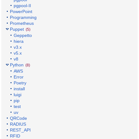
pgpool-II
PowerPoint
Programming
Prometheus
Puppet
(5)
Geppetto
hiera
v3.x
v5.x
v8
Python
(8)
AWS
Error
Poetry
install
luigi
pip
test
uv
QRCode
RADIUS
REST_API
RFID