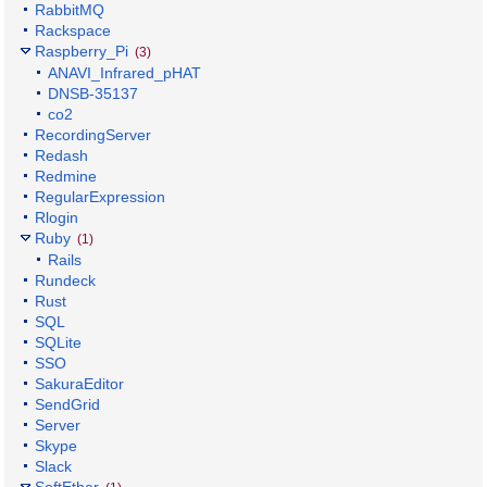
RabbitMQ
Rackspace
Raspberry_Pi
(3)
ANAVI_Infrared_pHAT
DNSB-35137
co2
RecordingServer
Redash
Redmine
RegularExpression
Rlogin
Ruby
(1)
Rails
Rundeck
Rust
SQL
SQLite
SSO
SakuraEditor
SendGrid
Server
Skype
Slack