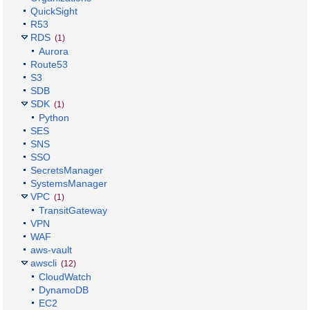
QuickSight
R53
RDS
(1)
Aurora
Route53
S3
SDB
SDK
(1)
Python
SES
SNS
SSO
SecretsManager
SystemsManager
VPC
(1)
TransitGateway
VPN
WAF
aws-vault
awscli
(12)
CloudWatch
DynamoDB
EC2