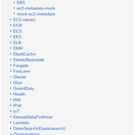
EBS
ec2-metadata-mock
mock-ec2-metadata
EC2-classic
ECR
ECS
EKS
ELB
EMR
ElastiCache
ElasticBeanstalk
Fargate
FireLens
Glacier
Glue
GuardDuty
Health
IAM
IPv6
IoT
KinesisDataFirehose
Lambda
OpenSearch(Elasticsearch)
Organizations