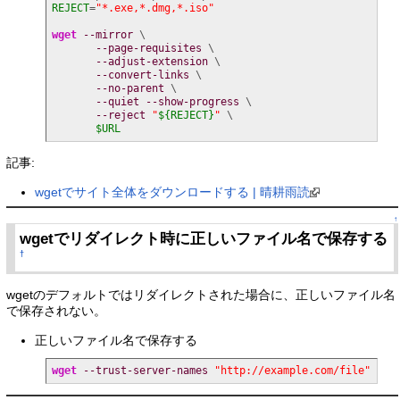
REJECT
=
"*.exe,*.dmg,*.iso"
wget
--mirror
 \

--page-requisites
 \

--adjust-extension
 \

--convert-links
 \

--no-parent
 \

--quiet
--show-progress
 \

--reject
"
${REJECT}
"
 \

$URL
記事:
wgetでサイト全体をダウンロードする | 晴耕雨読
↑
wgetでリダイレクト時に正しいファイル名で保存する
†
wgetのデフォルトではリダイレクトされた場合に、正しいファイル名
で保存されない。
正しいファイル名で保存する
wget
--trust-server-names
"http://example.com/file"