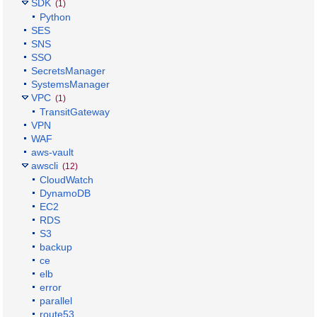
SDK
(1)
Python
SES
SNS
SSO
SecretsManager
SystemsManager
VPC
(1)
TransitGateway
VPN
WAF
aws-vault
awscli
(12)
CloudWatch
DynamoDB
EC2
RDS
S3
backup
ce
elb
error
parallel
route53