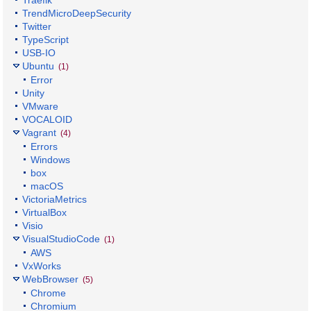
TrendMicroDeepSecurity
Twitter
TypeScript
USB-IO
Ubuntu
(1)
Error
Unity
VMware
VOCALOID
Vagrant
(4)
Errors
Windows
box
macOS
VictoriaMetrics
VirtualBox
Visio
VisualStudioCode
(1)
AWS
VxWorks
WebBrowser
(5)
Chrome
Chromium