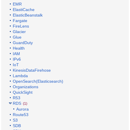
EMR
ElastiCache
ElasticBeanstalk
Fargate
FireLens
Glacier
Glue
GuardDuty
Health
IAM
IPv6
IoT
KinesisDataFirehose
Lambda
OpenSearch(Elasticsearch)
Organizations
QuickSight
R53
RDS
(1)
Aurora
Route53
S3
SDB