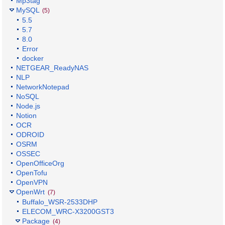
Mp3tag
MySQL
(5)
5.5
5.7
8.0
Error
docker
NETGEAR_ReadyNAS
NLP
NetworkNotepad
NoSQL
Node.js
Notion
OCR
ODROID
OSRM
OSSEC
OpenOfficeOrg
OpenTofu
OpenVPN
OpenWrt
(7)
Buffalo_WSR-2533DHP
ELECOM_WRC-X3200GST3
Package
(4)