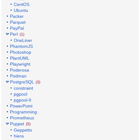
CentOS
Ubuntu
Packer
Parquet
PayPal
Perl
(1)
OneLiner
PhantomJS
Photoshop
PlantUML
Playwright
Poderosa
Podman
PostgreSQL
(3)
constraint
pgpool
pgpool-II
PowerPoint
Programming
Prometheus
Puppet
(5)
Geppetto
hiera