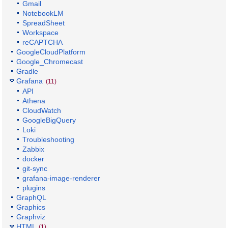
Gmail
NotebookLM
SpreadSheet
Workspace
reCAPTCHA
GoogleCloudPlatform
Google_Chromecast
Gradle
Grafana
(11)
API
Athena
CloudWatch
GoogleBigQuery
Loki
Troubleshooting
Zabbix
docker
git-sync
grafana-image-renderer
plugins
GraphQL
Graphics
Graphviz
HTML
(1)