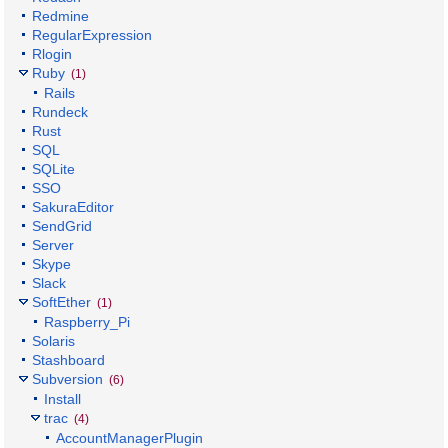
Redmine
RegularExpression
Rlogin
Ruby
(1)
Rails
Rundeck
Rust
SQL
SQLite
SSO
SakuraEditor
SendGrid
Server
Skype
Slack
SoftEther
(1)
Raspberry_Pi
Solaris
Stashboard
Subversion
(6)
Install
trac
(4)
AccountManagerPlugin