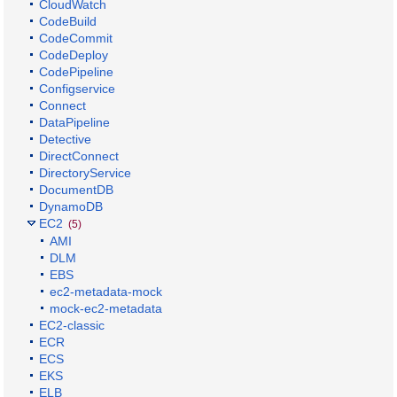
CloudWatch
CodeBuild
CodeCommit
CodeDeploy
CodePipeline
Configservice
Connect
DataPipeline
Detective
DirectConnect
DirectoryService
DocumentDB
DynamoDB
EC2
(5)
AMI
DLM
EBS
ec2-metadata-mock
mock-ec2-metadata
EC2-classic
ECR
ECS
EKS
ELB