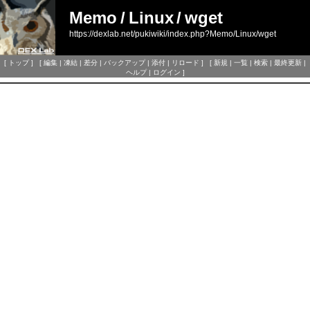
Memo
/
Linux
/
wget
https://dexlab.net/pukiwiki/index.php?Memo/Linux/wget
[
トップ
] [
編集
|
凍結
|
差分
|
バックアップ
|
添付
|
リロード
] [
新規
|
一覧
|
検索
|
最終更新
|
ヘルプ
|
ログイン
]