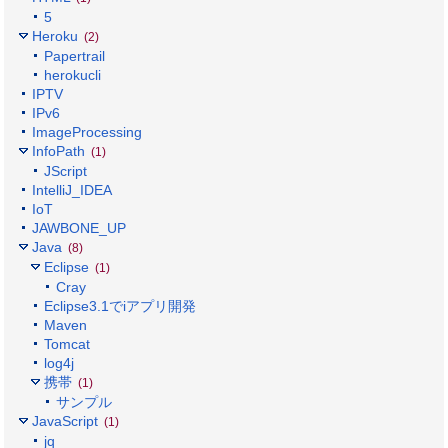
5
Heroku
(2)
Papertrail
herokucli
IPTV
IPv6
ImageProcessing
InfoPath
(1)
JScript
IntelliJ_IDEA
IoT
JAWBONE_UP
Java
(8)
Eclipse
(1)
Cray
Eclipse3.1でiアプリ開発
Maven
Tomcat
log4j
携帯
(1)
サンプル
JavaScript
(1)
jq