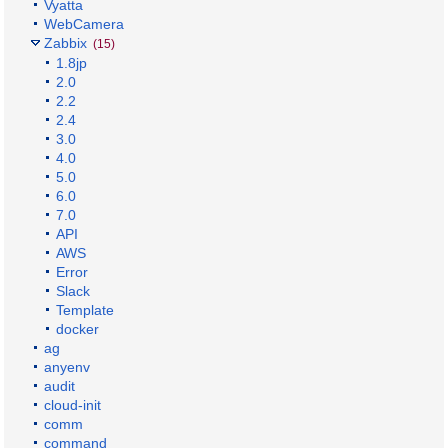
Vyatta
WebCamera
Zabbix
(15)
1.8jp
2.0
2.2
2.4
3.0
4.0
5.0
6.0
7.0
API
AWS
Error
Slack
Template
docker
ag
anyenv
audit
cloud-init
comm
command