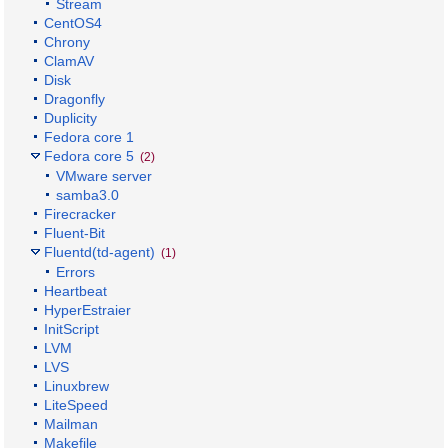
Stream
CentOS4
Chrony
ClamAV
Disk
Dragonfly
Duplicity
Fedora core 1
Fedora core 5
(2)
VMware server
samba3.0
Firecracker
Fluent-Bit
Fluentd(td-agent)
(1)
Errors
Heartbeat
HyperEstraier
InitScript
LVM
LVS
Linuxbrew
LiteSpeed
Mailman
Makefile