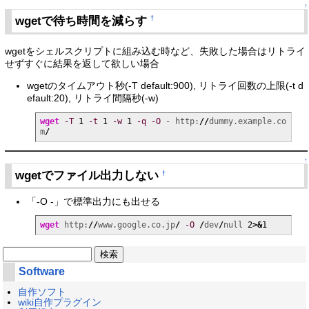
↑
wgetで待ち時間を減らす
†
wgetをシェルスクリプトに組み込む時など、失敗した場合はリトライ
せずすぐに結果を返して欲しい場合
wgetのタイムアウト秒(-T default:900), リトライ回数の上限(-t d
efault:20), リトライ間隔秒(-w)
wget
-T
1
-t
1
-w
1
-q
-O
 - http:
//
dummy.example.co
m
/
↑
wgetでファイル出力しない
†
「-O -」で標準出力にも出せる
wget
 http:
//
www.google.co.jp
/
-O
/
dev
/
null 
2
>&
1
Software
自作ソフト
wiki自作プラグイン