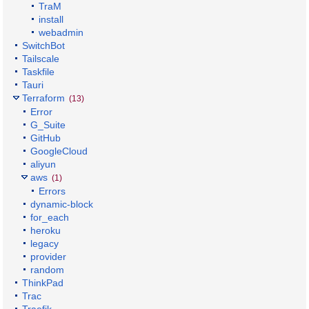
TraM
install
webadmin
SwitchBot
Tailscale
Taskfile
Tauri
Terraform
(13)
Error
G_Suite
GitHub
GoogleCloud
aliyun
aws
(1)
Errors
dynamic-block
for_each
heroku
legacy
provider
random
ThinkPad
Trac
Traefik