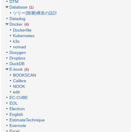
DTM
Database
(1)
ツリー(階層)構造の設計
Datadog
Docker
(4)
Dockerfile
Kubernetes
k3s
nomad
Doxygen
Dropbox
DuckDB
E-book
(4)
BOOKSCAN
Calibre
NOOK
edit
EC-CUBE
EOL
Electron
English
EstimateTechnique
Evernote
Excel