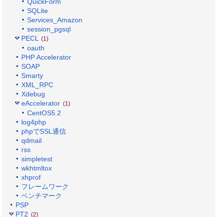
QuickForm
SQLite
Services_Amazon
session_pgsql
PECL
(1)
oauth
PHP Accelerator
SOAP
Smarty
XML_RPC
Xdebug
eAccelerator
(1)
CentOS5.2
log4php
phpでSSL通信
qdmail
rss
simpletest
wkhtmltox
xhprof
フレームワーク
ベンチマーク
PSP
PT2
(2)