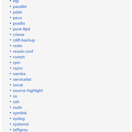
ntp
parallel
pdsh
peco
postfix
pure-ftpd
rclone
rdiff-backup
redis
resolv.conf
rootsh
rpm
rsync
samba
servicelist
socat
source-highlight
ss
ssh
sudo
symlink
syslog
systemd
taRgrey