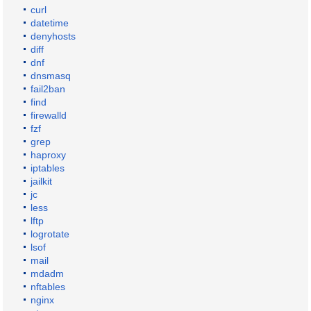
curl
datetime
denyhosts
diff
dnf
dnsmasq
fail2ban
find
firewalld
fzf
grep
haproxy
iptables
jailkit
jc
less
lftp
logrotate
lsof
mail
mdadm
nftables
nginx