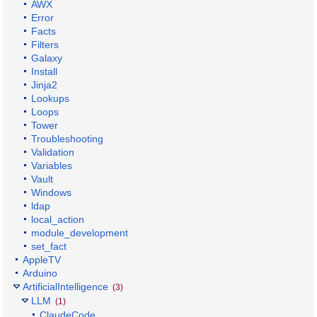
AWX
Error
Facts
Filters
Galaxy
Install
Jinja2
Lookups
Loops
Tower
Troubleshooting
Validation
Variables
Vault
Windows
ldap
local_action
module_development
set_fact
AppleTV
Arduino
ArtificialIntelligence
(3)
LLM
(1)
ClaudeCode