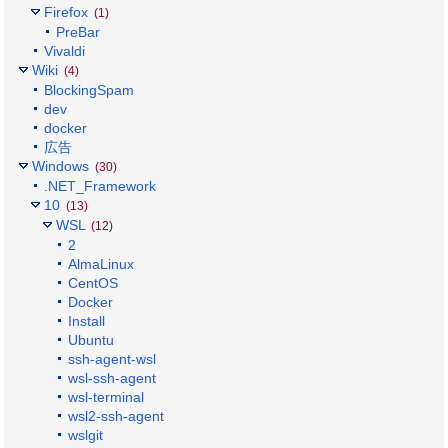
Firefox
(1)
PreBar
Vivaldi
Wiki
(4)
BlockingSpam
dev
docker
広告
Windows
(30)
.NET_Framework
10
(13)
WSL
(12)
2
AlmaLinux
CentOS
Docker
Install
Ubuntu
ssh-agent-wsl
wsl-ssh-agent
wsl-terminal
wsl2-ssh-agent
wslgit