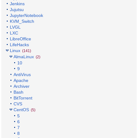
Jenkins
Jujutsu
JupyterNotebook
KVM_Switch
LVGL
LXC
LibreOffice
LifeHacks
Linux
(141)
AlmaLinux
(2)
10
9
AntiVirus
Apache
Archiver
Bash
BitTorrent
CVS
CentOS
(5)
5
6
7
8