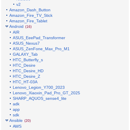
v2
Amazon_Dash_Button
Amazon_Fire_TV_Stick
Amazon_Fire_Tablet
Android
(16)
AIR
ASUS_EeePad_Transformer
ASUS_Nexus7
ASUS_ZenFone_Max_Pro_M1
GALAXY_Tab
HTC_Butterfly_s
HTC_Desire
HTC_Desire_HD
HTC_Desire_Z
HTC_HT-03A
Lenovo_Legion_Y700_2023
Lenovo_Xiaoxin_Pad_Pro_GT_2025
SHARP_AQUOS_sense4_lite
adk
app
sdk
Ansible
(20)
AWS