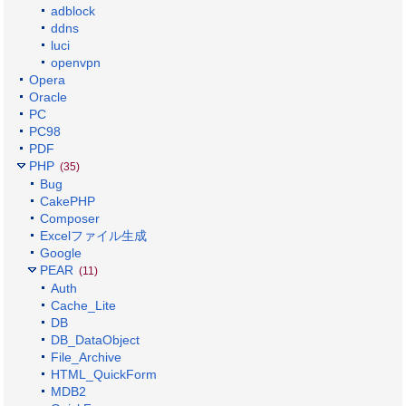
adblock
ddns
luci
openvpn
Opera
Oracle
PC
PC98
PDF
PHP
(35)
Bug
CakePHP
Composer
Excelファイル生成
Google
PEAR
(11)
Auth
Cache_Lite
DB
DB_DataObject
File_Archive
HTML_QuickForm
MDB2