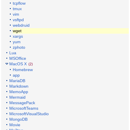
tcpflow
tmux
vim
vsftpd
webdruid
wget
xargs
yum
zphoto
Lua
MSOffice
MacOS X
(2)
Homebrew
app
MariaDB
Markdown
MemoApp
Mermaid
MessagePack
MicrosoftTeams
MicrosoftVisualStudio
MongoDB
Movie