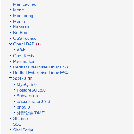
Memcached
Monit
Monitoring
Munin
Namazu
NetBox
OSS-license
OpenLDAP
(1)
WebUI
OpenResty
Pacemaker
Redhat Enterprise Linux ES3
Redhat Enterprise Linux ES4
SC420
(6)
MySQL5.0
PostgreSQL8.0
Subversion
eAccelerator0.9.3
php5.0
外部公開(DMZ)
SELinux
SSL
ShellScript