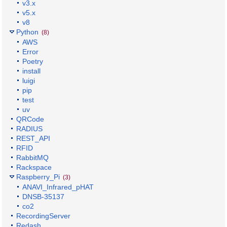
v3.x
v5.x
v8
Python
(8)
AWS
Error
Poetry
install
luigi
pip
test
uv
QRCode
RADIUS
REST_API
RFID
RabbitMQ
Rackspace
Raspberry_Pi
(3)
ANAVI_Infrared_pHAT
DNSB-35137
co2
RecordingServer
Redash